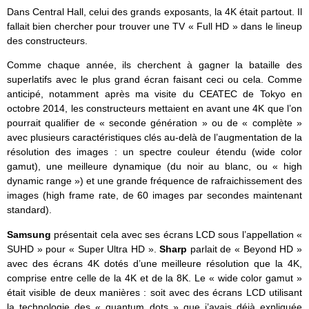
Dans Central Hall, celui des grands exposants, la 4K était partout. Il
fallait bien chercher pour trouver une TV « Full HD » dans le lineup
des constructeurs.
Comme chaque année, ils cherchent à gagner la bataille des
superlatifs avec le plus grand écran faisant ceci ou cela. Comme
anticipé, notamment après ma visite du CEATEC de Tokyo en
octobre 2014, les constructeurs mettaient en avant une 4K que l’on
pourrait qualifier de « seconde génération » ou de « complète »
avec plusieurs caractéristiques clés au-delà de l’augmentation de la
résolution des images : un spectre couleur étendu (wide color
gamut), une meilleure dynamique (du noir au blanc, ou « high
dynamic range ») et une grande fréquence de rafraichissement des
images (high frame rate, de 60 images par secondes maintenant
standard).
Samsung
présentait cela avec ses écrans LCD sous l’appellation «
SUHD » pour « Super Ultra HD ».
Sharp
parlait de « Beyond HD »
avec des écrans 4K dotés d’une meilleure résolution que la 4K,
comprise entre celle de la 4K et de la 8K. Le « wide color gamut »
était visible de deux manières : soit avec des écrans LCD utilisant
la technologie des « quantum dots » que j’avais déjà expliquée