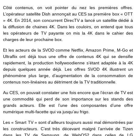
Côté contenus, on voit pointer du nez les premières offres.
L’opérateur satellite Dish annonçait au CES sa première box « OTT
» 4K. En 2014, son concurrent DirecTV a lancé un satellite dédié à
la diffusion de chaines 4K. Dans les couloirs, on entend que tous
les opérateurs de TV payante on mis la 4K dans le cahier des
charges de leur prochaine box.
Et les acteurs de la SVOD comme Netflix, Amazon Prime, M-Go et
Ultraflix ont déjà tous une offre de contenus 4K qui se densifie
rapidement, la production hollywoodienne s’étant adaptée à la 4K
depuis quelques année déjà. Les offres SVOD 4K illustrent un
phénomène plus large, d’augmentation de la consommation de
contenus non-linéaires au détriment de la TV traditionnelle.
Au CES, on pouvait constater une fois encore que l’écran de TV est
une commodité qui perd de son importance sur les stands des
grands acteurs. Elle est l’une des composantes d’une offre
numérique multi-facette qui va jusqu’au frigo.
Les « Smart TV » sont d’ailleurs toujours aussi mal démontrées par
les constructeurs. C’est très décevant malgré l’arrivée de Tizen
dans les TV de Samsung, de WebOS2 dans celles de LG