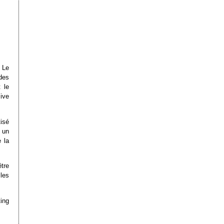
 Le
des
 le
ive
tisé
é un
 la
être
 les
ing