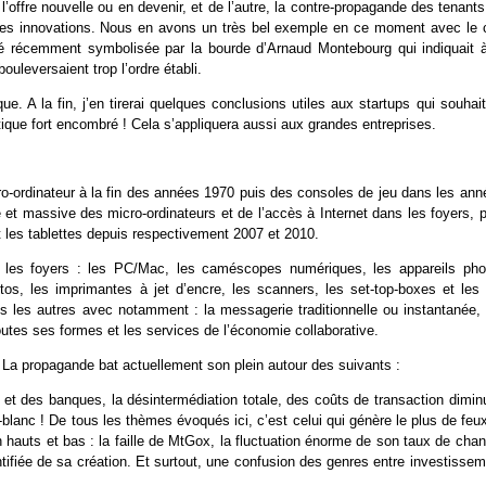
’offre nouvelle ou en devenir, et de l’autre, la contre-propagande des tenant
r ces innovations. Nous en avons un très bel exemple en ce moment avec le 
été récemment symbolisée par la bourde d’Arnaud Montebourg qui indiquait à
bouleversaient trop l’ordre établi.
. A la fin, j’en tirerai quelques conclusions utiles aux startups qui souhait
que fort encombré ! Cela s’appliquera aussi aux grandes entreprises.
ro-ordinateur à la fin des années 1970 puis des consoles de jeu dans les ann
 et massive des micro-ordinateurs et de l’accès à Internet dans les foyers, 
 les tablettes depuis respectivement 2007 et 2010.
 les foyers : les PC/Mac, les caméscopes numériques, les appareils pho
tos, les imprimantes à jet d’encre, les scanners, les set-top-boxes et les
ès les autres avec notamment : la messagerie traditionnelle ou instantanée, 
tes ses formes et les services de l’économie collaborative.
 La propagande bat actuellement son plein autour des suivants :
et des banques, la désintermédiation totale, des coûts de transaction dimin
-blanc ! De tous les thèmes évoqués ici, c’est celui qui génère le plus de feu
 hauts et bas : la faille de MtGox, la fluctuation énorme de son taux de cha
ifiée de sa création. Et surtout, une confusion des genres entre investissem