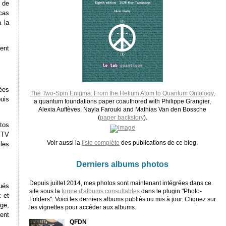
s de
cas
 la
ent
ées
The Two-Spin Enigma: From the Helium Atom to Quantum Ontology
,
puis
a quantum foundations paper coauthored with Philippe Grangier,
Alexia Auffèves, Nayla Farouki and Mathias Van den Bossche
(
paper backstory
).
tos
 TV
Voir aussi la
liste complète
des publications de ce blog.
les
Derniers albums photos
Depuis juillet 2014, mes photos sont maintenant intégrées dans ce
ués
site sous la
forme d'albums consultables
dans le plugin "Photo-
x et
Folders". Voici les derniers albums publiés ou mis à jour. Cliquez sur
nge,
les vignettes pour accéder aux albums.
ent
QFDN