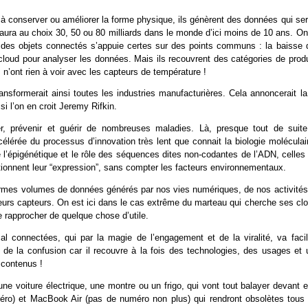
t à conserver ou améliorer la forme physique, ils génèrent des données qui se
n aura au choix 30, 50 ou 80 milliards dans le monde d’ici moins de 10 ans. O
ue des objets connectés s’appuie certes sur des points communs : la baisse 
le cloud pour analyser les données. Mais ils recouvrent des catégories de prod
 n’ont rien à voir avec les capteurs de température !
ansformerait ainsi toutes les industries manufacturières. Cela annoncerait la
i l’on en croit Jeremy Rifkin.
er, prévenir et guérir de nombreuses maladies. Là, presque tout de suite
érée du processus d’innovation très lent que connait la biologie moléculair
épigénétique et le rôle des séquences dites non-codantes de l’ADN, celles 
tionnent leur “expression”, sans compter les facteurs environnementaux.
normes volumes de données générés par nos vies numériques, de nos activités
leurs capteurs. On est ici dans le cas extrême du marteau qui cherche ses cl
e rapprocher de quelque chose d’utile.
l connectées, qui par la magie de l’engagement et de la viralité, va facili
ère de la confusion car il recouvre à la fois des technologies, des usages et
 contenus !
une voiture électrique, une montre ou un frigo, qui vont tout balayer devant 
méro) et MacBook Air (pas de numéro non plus) qui rendront obsolètes tous 