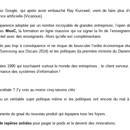
z Google, qui après avoir embauché Ray Kurzweil, vient de faire plus d’
e artificielle (Vicarious).
n apparence adoptée par un nombre incroyable de grandes entreprises, l’open d
 les
MooC,
la formation en ligne massive qui va signer la fin de l’enseignem
réel avec des enseignants. Alors qu’elle est complémentaire.
ête pas trop à conséquence ni ne risque de bousculer l’ordre économique étab
Samsung
aux Oscars 2014) et les politiques (la première ministre du Danem
es 1990 qui touchaient surtout le monde des entreprises : le client serveur,
ernance des systèmes d’information !
ciétale ? J’y vois au moins cinq raisons clés :
u un véritable sujet politique même si les politiques ont encore du mal à
nente du graal du nouveau produit qui équipera tous les foyers.
e repères solides
pour jauger le poids et le devenir des innovations.