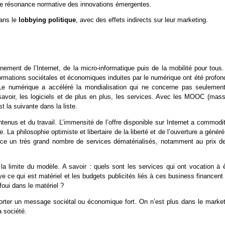
 de résonance normative des innovations émergentes.
dans le
lobbying politique
, avec des effets indirects sur leur marketing.
ent de l’Internet, de la micro-informatique puis de la mobilité pour tous.
ormations sociétales et économiques induites par le numérique ont été profon
. Le numérique a accéléré la mondialisation qui ne concerne pas seulement
savoir, les logiciels et de plus en plus, les services. Avec les MOOC (mass
t la suivante dans la liste.
tenus et du travail. L’immensité de l’offre disponible sur Internet a commodi
 La philosophie optimiste et libertaire de la liberté et de l’ouverture a génér
inance un très grand nombre de services dématérialisés, notamment au prix de
 la limite du modèle. A savoir : quels sont les services qui ont vocation à 
e ce qui est matériel et les budgets publicités liés à ces business financent
foui dans le matériel ?
orter un message sociétal ou économique fort. On n’est plus dans le market
a société.