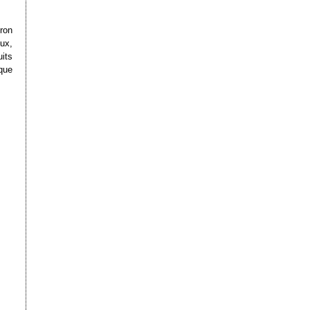
ron
eux,
its
que