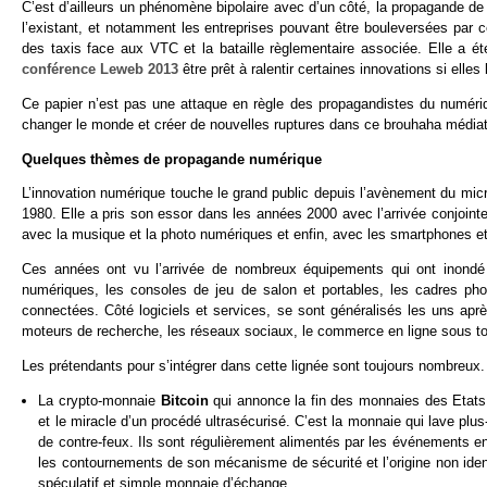
C’est d’ailleurs un phénomène bipolaire avec d’un côté, la propagande de l
l’existant, et notamment les entreprises pouvant être bouleversées pa
des taxis face aux VTC et la bataille règlementaire associée. Elle a 
conférence Leweb 2013
être prêt à ralentir certaines innovations si elles 
Ce papier n’est pas une attaque en règle des propagandistes du numérique
changer le monde et créer de nouvelles ruptures dans ce brouhaha médiati
Quelques thèmes de propagande numérique
L’innovation numérique touche le grand public depuis l’avènement du mic
1980. Elle a pris son essor dans les années 2000 avec l’arrivée conjointe
avec la musique et la photo numériques et enfin, avec les smartphones et
Ces années ont vu l’arrivée de nombreux équipements qui ont inondé
numériques, les consoles de jeu de salon et portables, les cadres pho
connectées. Côté logiciels et services, se sont généralisés les uns apr
moteurs de recherche, les réseaux sociaux, le commerce en ligne sous tou
Les prétendants pour s’intégrer dans cette lignée sont toujours nombreux.
La crypto-monnaie
Bitcoin
qui annonce la fin des monnaies des Etats 
et le miracle d’un procédé ultrasécurisé. C’est la monnaie qui lave plus
de contre-feux. Ils sont régulièrement alimentés par les événements en
les contournements de son mécanisme de sécurité et l’origine non ident
spéculatif et simple monnaie d’échange.