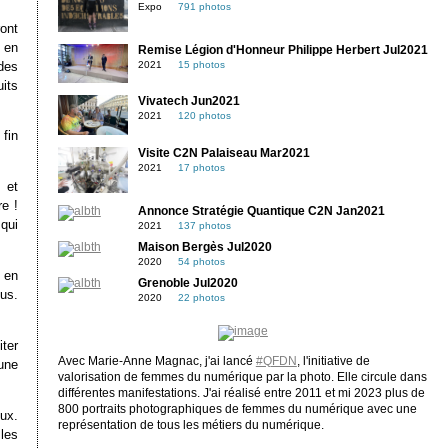
Expo
791 photos
ront
n en
Remise Légion d'Honneur Philippe Herbert Jul2021
des
2021
15 photos
uits
Vivatech Jun2021
2021
120 photos
 fin
Visite C2N Palaiseau Mar2021
2021
17 photos
 et
e !
Annonce Stratégie Quantique C2N Jan2021
qui
2021
137 photos
Maison Bergès Jul2020
2020
54 photos
 en
Grenoble Jul2020
ous.
2020
22 photos
ter
Avec Marie-Anne Magnac, j'ai lancé
#QFDN
, l'initiative de
 une
valorisation de femmes du numérique par la photo. Elle circule dans
différentes manifestations. J'ai réalisé entre 2011 et mi 2023 plus de
800 portraits photographiques de femmes du numérique avec une
eux.
représentation de tous les métiers du numérique.
les