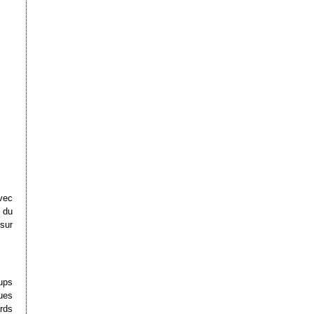
vec
 du
 sur
ups
ues
rds