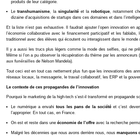
produits de leur catégorie.
Le
transhumanisme
, la
singularité
et la
robotique
, notamment che
dizaine d’acquisitions de startups dans ces domaines et dans l’intelligenc
Et la liste n’est pas exhaustive. Il faudrait ajouter l’open innovation e
l’économie collaborative avec le financement participatif et les fablabs,
traditionnel avec des élèves qui écoutent ou interagissent dans le monde 
Il y a aussi les trucs plus légers comme la mode des selfies, qui ne pr
Même si l’on a pu observer la récupération du thème par les annonceurs (
aux funérailles
de Nelson Mandela).
Tout ceci est en tout cas nettement plus fun que les innovations des anné
réseaux locaux, la messagerie, le travail collaboratif, les ERP et la gouv
Le contexte de ces propagandes de l’innovation
Pourquoi le marketing de la high-tech s’est-il transformé en propagande so
Le numérique a envahi
tous les pans de la société
et c’est deven
l’approprier. En tout cas, en France.
On est et reste dans une
économie de l’offre
avec la recherche perma
Malgré les décennies que nous avons derrière nous, nous
manquons d