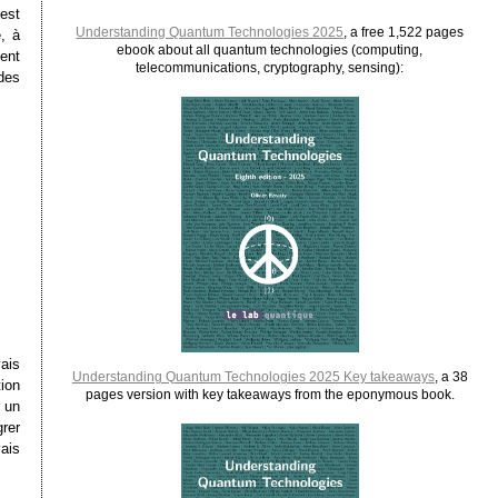
est
Understanding Quantum Technologies 2025
, a free 1,522 pages
, à
ebook about all quantum technologies (computing,
ent
telecommunications, cryptography, sensing):
des
ais
Understanding Quantum Technologies 2025 Key takeaways
, a 38
tion
pages version with key takeaways from the eponymous book.
 un
grer
ais