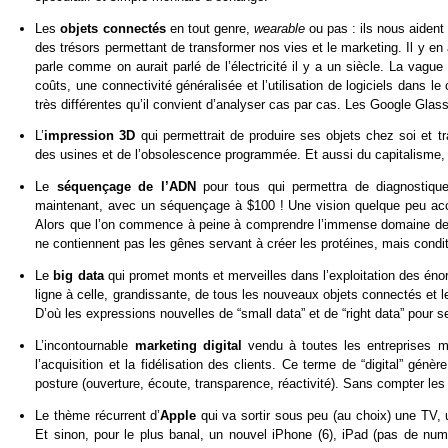
Les
objets connectés
en tout genre,
wearable
ou pas : ils nous aiden
des trésors permettant de transformer nos vies et le marketing. Il y e
parle comme on aurait parlé de l’électricité il y a un siècle. La vag
coûts, une connectivité généralisée et l’utilisation de logiciels dans 
très différentes qu’il convient d’analyser cas par cas. Les Google Glass
L’
impression 3D
qui permettrait de produire ses objets chez soi et tr
des usines et de l’obsolescence programmée. Et aussi du capitalisme, s
Le
séquençage de l’ADN
pour tous qui permettra de diagnostiqu
maintenant, avec un séquençage à $100 ! Une vision quelque peu accél
Alors que l’on commence à peine à comprendre l’immense domaine de l’
ne contiennent pas les gênes servant à créer les protéines, mais condi
Le
big data
qui promet monts et merveilles dans l’exploitation des é
ligne à celle, grandissante, de tous les nouveaux objets connectés et 
D’où les expressions nouvelles de “small data” et de “right data” pour s
L’incontournable
marketing digital
vendu à toutes les entreprises ma
l’acquisition et la fidélisation des clients. Ce terme de “digital” gén
posture (ouverture, écoute, transparence, réactivité). Sans compter les
Le thème récurrent d’
Apple
qui va sortir sous peu (au choix) une TV, 
Et sinon, pour le plus banal, un nouvel iPhone (6), iPad (pas de nu