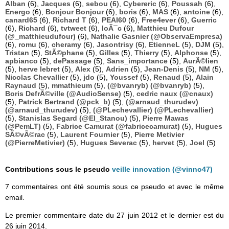
Alban
(6),
Jacques
(6),
sebou
(6),
Cybereric
(6),
Poussah
(6),
Energo
(6),
Bonjour Bonjour
(6),
boris
(6),
MAS
(6),
antoine
(6),
canard65
(6),
Richard T
(6),
PEAI60
(6),
Free4ever
(6),
Guerric
(6),
Richard
(6),
tvtweet
(6),
loÃ¯c
(6),
Matthieu Dufour
(@_matthieudufour)
(6),
Nathalie Gasnier (@ObservaEmpresa)
(6),
romu
(6),
cheramy
(6),
Jasontrisy
(6),
EtienneL
(5),
DJM
(5),
Tristan
(5),
StÃ©phane
(5),
Gilles
(5),
Thierry
(5),
Alphonse
(5),
apbianco
(5),
dePassage
(5),
Sans_importance
(5),
AurÃ©lien
(5),
herve lebret
(5),
Alex
(5),
Adrien
(5),
Jean-Denis
(5),
NM
(5),
Nicolas Chevallier
(5),
jdo
(5),
Youssef
(5),
Renaud
(5),
Alain
Raynaud
(5),
mmathieum
(5),
(@bvanryb) (@bvanryb)
(5),
Boris DefrÃ©ville (@AudioSense)
(5),
cedric naux (@cnaux)
(5),
Patrick Bertrand (@pck_b)
(5),
(@arnaud_thurudev)
(@arnaud_thurudev)
(5),
(@PLechevallier) (@PLechevallier)
(5),
Stanislas Segard (@El_Stanou)
(5),
Pierre Mawas
(@PemLT)
(5),
Fabrice Camurat (@fabricecamurat)
(5),
Hugues
SÃ©vÃ©rac
(5),
Laurent Fournier
(5),
Pierre Metivier
(@PierreMetivier)
(5),
Hugues Severac
(5),
hervet
(5),
Joel
(5)
Contributions sous le pseudo
veille innovation (@vinno47)
7 commentaires ont été soumis sous ce pseudo et avec le même
email.
Le premier commentaire date du 27 juin 2012 et le dernier est du
26 juin 2014.