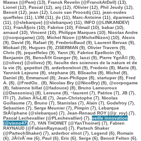
Mawas (@Pem)
(13),
Franck Revelin (@FranckAtDell)
(13),
Lionel
(12),
Pascal
(12),
anj
(12),
/Olivier
(12),
Phil Jeudy
(12),
Benoit
(12),
jean
(12),
Louis van Proosdij
(11),
jean-eudes
queffelec
(11),
LVM
(11),
jlc
(11),
Marc-Antoine
(11),
dparmen1
(11),
(@slebarque) (@slebarque)
(11),
INFO (@LINKANDEV)
(11),
FranÃ§ois
(10),
Fabrice
(10),
Filmail
(10),
babar
(10),
arnaud
(10),
Vincent
(10),
Philippe Marques
(10),
Nicolas Andre
(@corpogame)
(10),
Michel Nizon (@MichelNizon)
(10),
Alexis
(9),
David
(9),
Rafael
(9),
FredericBaud
(9),
Laurent Bervas
(9),
Mickael
(9),
Hugues
(9),
ZISERMAN
(9),
Olivier Travers
(9),
Chris
(9),
jequeffelec
(9),
Yann
(9),
Fabrice Epelboin
(9),
Benjamin
(9),
BenoÃ®t Granger
(9),
laozi
(9),
Pierre YgriÃ©
(9),
(@olivez) (@olivez)
(9),
faculte des sciences de la nature et de
la vie
(9),
gepettot
(9),
arderborelnot
(9),
Frederic
(8),
Marie
(8),
Yannick Lejeune
(8),
stephane
(8),
BScache
(8),
Michel
(8),
Daniel
(8),
Emmanuel
(8),
Jean-Philippe
(8),
startuper
(8),
Fred
A.
(8),
@FredOu_
(8),
Nicolas Bry (@NicoBry)
(8),
@corpogame
(8),
fabienne billat (@fadouce)
(8),
Bruno Lamouroux
(@Dassoniou)
(8),
Lereune
(8),
~laurent
(7),
Patrice
(7),
JB
(7),
ITI
(7),
Julien Ã‰LIE
(7),
Jean-Christophe
(7),
Nicolas
Guillaume
(7),
Bruno
(7),
Stanislas
(7),
Alain
(7),
Godefroy
(7),
Sebastien
(7),
Serge Meunier
(7),
Pimpin
(7),
Lebarque
StÃ©phane (@slebarque)
(7),
Jean-Renaud ROY (@jr_roy)
(7),
Pascal Lechevallier (@PLechevallier)
(7),
veille innovation
(@vinno47)
(7),
YAN THOINET (@YanThoinet)
(7),
Fabien
RAYNAUD (@FabienRaynaud)
(7),
Partech Shaker
(@PartechShaker)
(7),
arderbor elnot
(7),
Legend
(6),
Romain
(6),
JÃ©rÃ´me
(6),
Paul
(6),
Eric
(6),
Serge
(6),
Benoit Felten
(6),