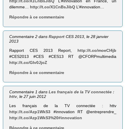
http://t.co/X1CnBsJibQ
L’#innovation en France, un
dilemme…
http://t.co/X1CnBsJibQ
L’#innovation…
Répondre à ce commentaire
Commentaire 2 dans
Rapport CES 2013
, le 28 janvier
2013
Rapport CES 2013 Report,
http://t.co/moeCl4jb
#CES2013 #CES #CES13 RT @CFORPmultimedia
http://t.co/GIv0JjoZ
Répondre à ce commentaire
Commentaire 1 dans
Les français de la TV connectée :
httv
, le 27 juin 2012
Les français de la TV connectée : httv
http://t.co/Azp1WkS3
#innovation RT @entreprendre_
http://t.co/Azp1WkS3%20#innovation
Répondre à ce commentaire