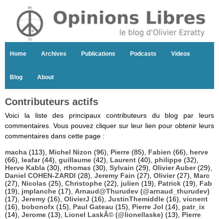
Home
Archives
Publications
Podcasts
Videos
Blog
About
Contributeurs actifs
Voici la liste des principaux contributeurs du blog par leurs
commentaires. Vous pouvez cliquer sur leur lien pour obtenir leurs
commentaires dans cette page :
macha
(113),
Michel Nizon
(96),
Pierre
(85),
Fabien
(66),
herve
(66),
leafar
(44),
guillaume
(42),
Laurent
(40),
philippe
(32),
Herve Kabla
(30),
rthomas
(30),
Sylvain
(29),
Olivier Auber
(29),
Daniel COHEN-ZARDI
(28),
Jeremy Fain
(27),
Olivier
(27),
Marc
(27),
Nicolas
(25),
Christophe
(22),
julien
(19),
Patrick
(19),
Fab
(19),
jmplanche
(17),
Arnaud@Thurudev (@arnaud_thurudev)
(17),
Jeremy
(16),
OlivierJ
(16),
JustinThemiddle
(16),
vicnent
(16),
bobonofx
(15),
Paul Gateau
(15),
Pierre Jol
(14),
patr_ix
(14),
Jerome
(13),
Lionel LaskÃ© (@lionellaske)
(13),
Pierre