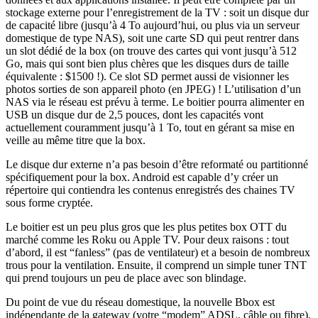
stockage externe pour l’enregistrement de la TV : soit un disque dur
de capacité libre (jusqu’à 4 To aujourd’hui, ou plus via un serveur
domestique de type NAS), soit une carte SD qui peut rentrer dans
un slot dédié de la box (on trouve des cartes qui vont jusqu’à 512
Go, mais qui sont bien plus chères que les disques durs de taille
équivalente : $1500 !). Ce slot SD permet aussi de visionner les
photos sorties de son appareil photo (en JPEG) ! L’utilisation d’un
NAS via le réseau est prévu à terme. Le boitier pourra alimenter en
USB un disque dur de 2,5 pouces, dont les capacités vont
actuellement couramment jusqu’à 1 To, tout en gérant sa mise en
veille au même titre que la box.
Le disque dur externe n’a pas besoin d’être reformaté ou partitionné
spécifiquement pour la box. Android est capable d’y créer un
répertoire qui contiendra les contenus enregistrés des chaines TV
sous forme cryptée.
Le boitier est un peu plus gros que les plus petites box OTT du
marché comme les Roku ou Apple TV. Pour deux raisons : tout
d’abord, il est “fanless” (pas de ventilateur) et a besoin de nombreux
trous pour la ventilation. Ensuite, il comprend un simple tuner TNT
qui prend toujours un peu de place avec son blindage.
Du point de vue du réseau domestique, la nouvelle Bbox est
indépendante de la gateway (votre “modem” ADSL, câble ou fibre).