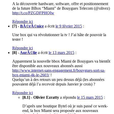
A la découverte hardware, software, offre et positionnement
de la future BBox “Miami” de Bouygues Telecom (@olivez)
http://t.co/PZGDFPHQIw
Répondre ici
[7] -
BÃ©rÃ©nice
a écrit
le 9 février 2015
:
Une box qui va révolutionner la tv ! J’ai hâte de pouvoir la
tester !
Répondre ici
[8] -
AurÃ©lie
a écrit
le 13 mars 2015
:
Apparement la nouvelle bbox Miami de Bouygues va bientôt
être disponible aux nouveaux abonnés aussi
http://www.internet-sans-engagement.fr/bouygues-sort-sa-
box-miami-4k-le-2603/
!
Quelqu’un à des retours un peu dessus déjà (les abonnées
pouvaient déjà l’a recevoir depuis Janvier je crois) ?
Répondre ici
[8.1] - Olivier Ezratty
a répondu
le 15 mars 2015
:
D’après une boutique Bytel où je suis passé ce week-
end, la box Miami sera proposée aux nouveaux