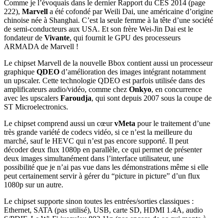
Comme je l’évoquais dans le dernier Rapport du CES 2014 (page
222),
Marvell
a été cofondé par Weili Dai, une américaine d’origine
chinoise née à Shanghai. C’est la seule femme à la tête d’une société
de semi-conducteurs aux USA. Et son frère Wei-Jin Dai est le
fondateur de
Vivante
, qui fournit le GPU des processeurs
ARMADA de Marvell !
Le chipset Marvell de la nouvelle Bbox contient aussi un processeur
graphique
QDEO
d’amélioration des images intégrant notamment
un upscaler. Cette technologie QDEO est parfois utilisée dans des
amplificateurs audio/vidéo, comme chez
Onkyo
, en concurrence
avec les upscalers
Faroudja
, qui sont depuis 2007 sous la coupe de
ST Microelectronics.
Le chipset comprend aussi un cœur
vMeta
pour le traitement d’une
très grande variété de codecs vidéo, si ce n’est la meilleure du
marché, sauf le HEVC qui n’est pas encore supporté. Il peut
décoder deux flux 1080p en parallèle, ce qui permet de présenter
deux images simultanément dans l’interface utilisateur, une
possibilité que je n’ai pas vue dans les démonstrations même si elle
peut certainement servir à gérer du “picture in picture” d’un flux
1080p sur un autre.
Le chipset supporte sinon toutes les entrées/sorties classiques :
Ethernet, SATA (pas utilisé), USB, carte SD, HDMI 1.4A, audio