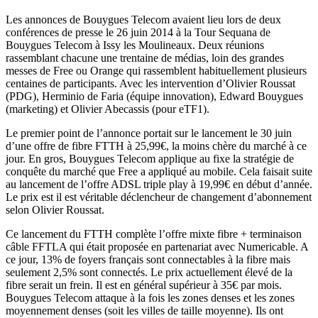
Les annonces de Bouygues Telecom avaient lieu lors de deux
conférences de presse le 26 juin 2014 à la Tour Sequana de
Bouygues Telecom à Issy les Moulineaux. Deux réunions
rassemblant chacune une trentaine de médias, loin des grandes
messes de Free ou Orange qui rassemblent habituellement plusieurs
centaines de participants. Avec les intervention d’Olivier Roussat
(PDG), Herminio de Faria (équipe innovation), Edward Bouygues
(marketing) et Olivier Abecassis (pour eTF1).
Le premier point de l’annonce portait sur le lancement le 30 juin
d’une offre de fibre FTTH à 25,99€, la moins chère du marché à ce
jour. En gros, Bouygues Telecom applique au fixe la stratégie de
conquête du marché que Free a appliqué au mobile. Cela faisait suite
au lancement de l’offre ADSL triple play à 19,99€ en début d’année.
Le prix est il est véritable déclencheur de changement d’abonnement
selon Olivier Roussat.
Ce lancement du FTTH complète l’offre mixte fibre + terminaison
câble FFTLA qui était proposée en partenariat avec Numericable. A
ce jour, 13% de foyers français sont connectables à la fibre mais
seulement 2,5% sont connectés. Le prix actuellement élevé de la
fibre serait un frein. Il est en général supérieur à 35€ par mois.
Bouygues Telecom attaque à la fois les zones denses et les zones
moyennement denses (soit les villes de taille moyenne). Ils ont