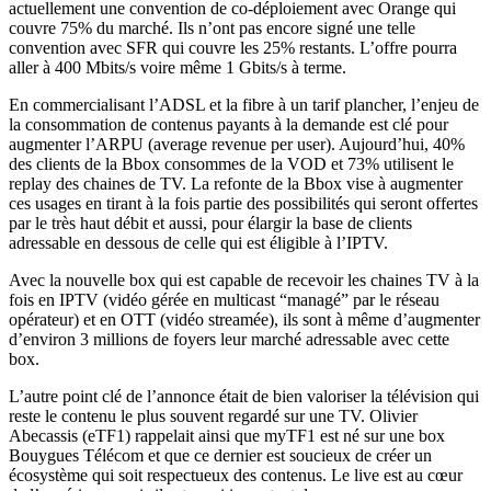
actuellement une convention de co-déploiement avec Orange qui
couvre 75% du marché. Ils n’ont pas encore signé une telle
convention avec SFR qui couvre les 25% restants. L’offre pourra
aller à 400 Mbits/s voire même 1 Gbits/s à terme.
En commercialisant l’ADSL et la fibre à un tarif plancher, l’enjeu de
la consommation de contenus payants à la demande est clé pour
augmenter l’ARPU (average revenue per user). Aujourd’hui, 40%
des clients de la Bbox consommes de la VOD et 73% utilisent le
replay des chaines de TV. La refonte de la Bbox vise à augmenter
ces usages en tirant à la fois partie des possibilités qui seront offertes
par le très haut débit et aussi, pour élargir la base de clients
adressable en dessous de celle qui est éligible à l’IPTV.
Avec la nouvelle box qui est capable de recevoir les chaines TV à la
fois en IPTV (vidéo gérée en multicast “managé” par le réseau
opérateur) et en OTT (vidéo streamée), ils sont à même d’augmenter
d’environ 3 millions de foyers leur marché adressable avec cette
box.
L’autre point clé de l’annonce était de bien valoriser la télévision qui
reste le contenu le plus souvent regardé sur une TV. Olivier
Abecassis (eTF1) rappelait ainsi que myTF1 est né sur une box
Bouygues Télécom et que ce dernier est soucieux de créer un
écosystème qui soit respectueux des contenus. Le live est au cœur