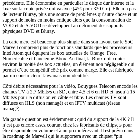
précédente. Elle économise en particulier le disque dur interne et la
taxe sur la copie privée qui va avec (45€ pour 320 Go). Elle n’a pas
de lecteur Bluray, plus une source de problèmes qu’autre chose et un
support de moins en moins critique alors que la consommation de
VOD et de S-VOD se développent au détriment des supports
physiques DVD et Bluray.
La carte mère est beaucoup plus simple dans son layout car le SoC
Marvell comprend plus de fonctions standards que les processeurs
Intel Atom qui équipent les box actuelles de Orange, Free,
Numericable et l’ancienne Bbox. Au final, la Bbox doit couter
environ la moitié des box actuelles, un élément non négligeable qui
permet d’être compétitif côté prix comme marge. Elle est fabriquée
par un constructeur Taïwanais non identifié.
Côté débits nécessaires pour la vidéo, Bouygues Telecom encode les
chaines TV à 2,7 Mbits/s en SD, entre 4,5 et 6 en HD et jusqu’à 15
Mbits/s pour la diffusion en câble et fibre. Les chaines TV sont
diffusés en HLS (non managé) et en IPTV multicast (réseau
managé).
Ma grande question est évidemment : quid du support de la 4K ? Il
n’est pas encore assez courant chez les fabricants de chipsets pour
être disponible en volume et à un prix intéressant. Il est prévu dans
la roadmap de Marvell qui le supportera avec un chipset “pin