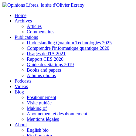
Home
Archives
Articles
Commentaires
Publications
Understanding Quantum Technologies 2025
Comprendre l'informatique quantique 2020
Usages de l'IA 2021
Rapport CES 2020
Guide des Startups 2019
Books and papers
Albums photos
Podcasts
Videos
Blog
Positionnement
Visite guidée
Making of
Abonnement et désabonnement
Mentions légales
About
English bio
Bio française