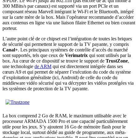
S/PDIF. Le Wi-Fi jusqu’au 802.11n (pas encore de ac qui monte à
300 MBits/s par canaux) est supporté via un port PCIe et un
composant réseau Marvell intégrant le Wi-Fi et le Bluetooth, intégré
sur la carte mère de la box. Mais l’opérateur recommande d’accéder
aux contenus en ligne via une liaison filaire Ethernet ou bien courant
porteur.
L’autre point clé de ce chipset est l’intégration de toutes les briques
de sécurité qui permettent le support de la TV payante, y compris
Canal+
. Les principaux systèmes de contrôle d’accès du marché
sont supportés, tels que ceux de
Verimatrix
qui sont utilisés par la
box. Au cœur de ce dispositif se trouve le support de
TrustZone
,
une technologie
de ARM
qui est directement intégrée dans ses
cœurs A9 et qui permet de séparer l’exécution du code du système
d’exploitation généraliste (ici, Android) de celle du code du
middleware vidéo sécurisé qui va décrypter les vidéos protégées via
les systèmes de protection de la TV payante.
La box comprend 2 Go de RAM, le maximum utilisable avec le
processeur ARMADA 1500 Pro et une capacité particulièrement
utile pour les jeux. S’y ajoutent 16 Go de mémoire flash pour le
stockage local, surtout dédié au guide de programme, aux méta-
données et aux applications installée. Il peut être complété par un