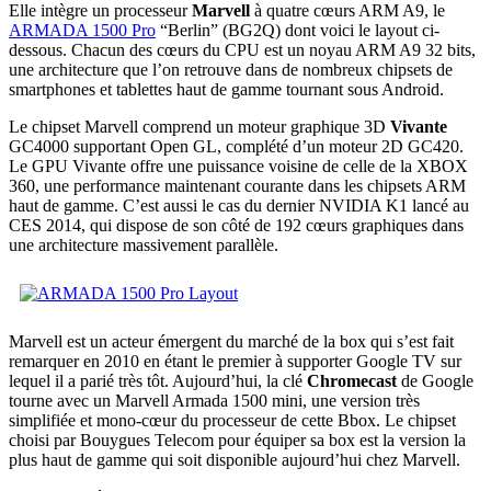
Elle intègre un processeur
Marvell
à quatre cœurs ARM A9, le
ARMADA 1500 Pro
“Berlin” (BG2Q) dont voici le layout ci-
dessous. Chacun des cœurs du CPU est un noyau ARM A9 32 bits,
une architecture que l’on retrouve dans de nombreux chipsets de
smartphones et tablettes haut de gamme tournant sous Android.
Le chipset Marvell comprend un moteur graphique 3D
Vivante
GC4000 supportant Open GL, complété d’un moteur 2D GC420.
Le GPU Vivante offre une puissance voisine de celle de la XBOX
360, une performance maintenant courante dans les chipsets ARM
haut de gamme. C’est aussi le cas du dernier NVIDIA K1 lancé au
CES 2014, qui dispose de son côté de 192 cœurs graphiques dans
une architecture massivement parallèle.
Marvell est un acteur émergent du marché de la box qui s’est fait
remarquer en 2010 en étant le premier à supporter Google TV sur
lequel il a parié très tôt. Aujourd’hui, la clé
Chromecast
de Google
tourne avec un Marvell Armada 1500 mini, une version très
simplifiée et mono-cœur du processeur de cette Bbox. Le chipset
choisi par Bouygues Telecom pour équiper sa box est la version la
plus haut de gamme qui soit disponible aujourd’hui chez Marvell.