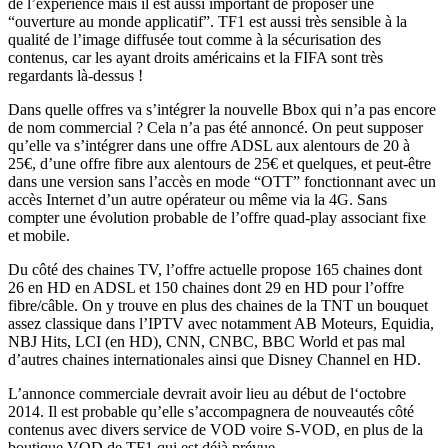
de l’expérience mais il est aussi important de proposer une
“ouverture au monde applicatif”. TF1 est aussi très sensible à la
qualité de l’image diffusée tout comme à la sécurisation des
contenus, car les ayant droits américains et la FIFA sont très
regardants là-dessus !
Dans quelle offres va s’intégrer la nouvelle Bbox qui n’a pas encore
de nom commercial ? Cela n’a pas été annoncé. On peut supposer
qu’elle va s’intégrer dans une offre ADSL aux alentours de 20 à
25€, d’une offre fibre aux alentours de 25€ et quelques, et peut-être
dans une version sans l’accès en mode “OTT” fonctionnant avec un
accès Internet d’un autre opérateur ou même via la 4G. Sans
compter une évolution probable de l’offre quad-play associant fixe
et mobile.
Du côté des chaines TV, l’offre actuelle propose 165 chaines dont
26 en HD en ADSL et 150 chaines dont 29 en HD pour l’offre
fibre/câble. On y trouve en plus des chaines de la TNT un bouquet
assez classique dans l’IPTV avec notamment AB Moteurs, Equidia,
NBJ Hits, LCI (en HD), CNN, CNBC, BBC World et pas mal
d’autres chaines internationales ainsi que Disney Channel en HD.
L’annonce commerciale devrait avoir lieu au début de l‘octobre
2014. Il est probable qu’elle s’accompagnera de nouveautés côté
contenus avec divers service de VOD voire S-VOD, en plus de la
boutique VOD de TF1 qui est déjà prévue.