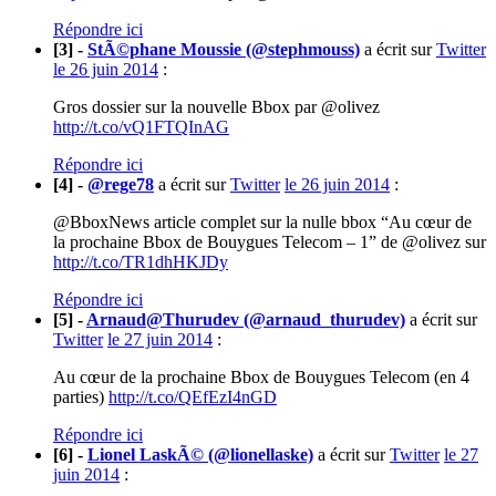
Répondre ici
[3] -
StÃ©phane Moussie (@stephmouss)
a écrit sur
Twitter
le 26 juin 2014
:
Gros dossier sur la nouvelle Bbox par @olivez
http://t.co/vQ1FTQInAG
Répondre ici
[4] -
@rege78
a écrit sur
Twitter
le 26 juin 2014
:
@BboxNews article complet sur la nulle bbox “Au cœur de
la prochaine Bbox de Bouygues Telecom – 1” de @olivez sur
http://t.co/TR1dhHKJDy
Répondre ici
[5] -
Arnaud@Thurudev (@arnaud_thurudev)
a écrit sur
Twitter
le 27 juin 2014
:
Au cœur de la prochaine Bbox de Bouygues Telecom (en 4
parties)
http://t.co/QEfEzI4nGD
Répondre ici
[6] -
Lionel LaskÃ© (@lionellaske)
a écrit sur
Twitter
le 27
juin 2014
: