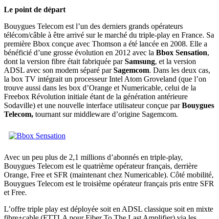
Le point de départ
Bouygues Telecom est l’un des derniers grands opérateurs
télécom/câble à être arrivé sur le marché du triple-play en France. Sa
première Bbox conçue avec Thomson a été lancée en 2008. Elle a
bénéficié d’une grosse évolution en 2012 avec la
Bbox Sensation
,
dont la version fibre était fabriquée par
Samsung
, et la version
ADSL avec son modem séparé par
Sagemcom
. Dans les deux cas,
la box TV intégrait un processeur Intel Atom Groveland (que l’on
trouve aussi dans les box d’Orange et Numericable, celui de la
Freebox Révolution initiale étant de la génération antérieure
Sodaville) et une nouvelle interface utilisateur conçue par
Bouygues
Telecom,
tournant sur middleware d’origine Sagemcom.
Avec un peu plus de 2,1 millions d’abonnés en triple-play,
Bouygues Telecom est le quatrième opérateur français, derrière
Orange, Free et SFR (maintenant chez Numericable). Côté mobilité,
Bouygues Telecom est le troisième opérateur français pris entre SFR
et Free.
L’offre triple play est déployée soit en ADSL classique soit en mixte
fibre+cable (FTTLA pour Fiber To The Last Amplifier) via les