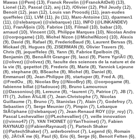
Mawas (@Pem)
(13),
Franck Revelin (@FranckAtDell)
(13),
Lionel
(12),
Pascal
(12),
anj
(12),
/Olivier
(12),
Phil Jeudy
(12),
Benoit
(12),
jean
(12),
Louis van Proosdij
(11),
jean-eudes
queffelec
(11),
LVM
(11),
jlc
(11),
Marc-Antoine
(11),
dparmen1
(11),
(@slebarque) (@slebarque)
(11),
INFO (@LINKANDEV)
(11),
FranÃ§ois
(10),
Fabrice
(10),
Filmail
(10),
babar
(10),
arnaud
(10),
Vincent
(10),
Philippe Marques
(10),
Nicolas Andre
(@corpogame)
(10),
Michel Nizon (@MichelNizon)
(10),
Alexis
(9),
David
(9),
Rafael
(9),
FredericBaud
(9),
Laurent Bervas
(9),
Mickael
(9),
Hugues
(9),
ZISERMAN
(9),
Olivier Travers
(9),
Chris
(9),
jequeffelec
(9),
Yann
(9),
Fabrice Epelboin
(9),
Benjamin
(9),
BenoÃ®t Granger
(9),
laozi
(9),
Pierre YgriÃ©
(9),
(@olivez) (@olivez)
(9),
faculte des sciences de la nature et de
la vie
(9),
gepettot
(9),
Frederic
(8),
Marie
(8),
Yannick Lejeune
(8),
stephane
(8),
BScache
(8),
Michel
(8),
Daniel
(8),
Emmanuel
(8),
Jean-Philippe
(8),
startuper
(8),
Fred A.
(8),
@FredOu_
(8),
Nicolas Bry (@NicoBry)
(8),
@corpogame
(8),
fabienne billat (@fadouce)
(8),
Bruno Lamouroux
(@Dassoniou)
(8),
Lereune
(8),
~laurent
(7),
Patrice
(7),
JB
(7),
ITI
(7),
Julien Ã‰LIE
(7),
Jean-Christophe
(7),
Nicolas
Guillaume
(7),
Bruno
(7),
Stanislas
(7),
Alain
(7),
Godefroy
(7),
Sebastien
(7),
Serge Meunier
(7),
Pimpin
(7),
Lebarque
StÃ©phane (@slebarque)
(7),
Jean-Renaud ROY (@jr_roy)
(7),
Pascal Lechevallier (@PLechevallier)
(7),
veille innovation
(@vinno47)
(7),
YAN THOINET (@YanThoinet)
(7),
Fabien
RAYNAUD (@FabienRaynaud)
(7),
Partech Shaker
(@PartechShaker)
(7),
arderborelnot
(7),
Legend
(6),
Romain
(6),
JÃ©rÃ´me
(6),
Paul
(6),
Eric
(6),
Serge
(6),
Benoit Felten
(6),