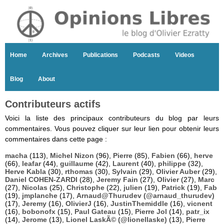
Home
Archives
Publications
Podcasts
Videos
Blog
About
Contributeurs actifs
Voici la liste des principaux contributeurs du blog par leurs
commentaires. Vous pouvez cliquer sur leur lien pour obtenir leurs
commentaires dans cette page :
macha
(113),
Michel Nizon
(96),
Pierre
(85),
Fabien
(66),
herve
(66),
leafar
(44),
guillaume
(42),
Laurent
(40),
philippe
(32),
Herve Kabla
(30),
rthomas
(30),
Sylvain
(29),
Olivier Auber
(29),
Daniel COHEN-ZARDI
(28),
Jeremy Fain
(27),
Olivier
(27),
Marc
(27),
Nicolas
(25),
Christophe
(22),
julien
(19),
Patrick
(19),
Fab
(19),
jmplanche
(17),
Arnaud@Thurudev (@arnaud_thurudev)
(17),
Jeremy
(16),
OlivierJ
(16),
JustinThemiddle
(16),
vicnent
(16),
bobonofx
(15),
Paul Gateau
(15),
Pierre Jol
(14),
patr_ix
(14),
Jerome
(13),
Lionel LaskÃ© (@lionellaske)
(13),
Pierre