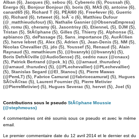
Alban
(6),
Jacques
(6),
sebou
(6),
Cybereric
(6),
Poussah
(6),
Energo
(6),
Bonjour Bonjour
(6),
boris
(6),
MAS
(6),
antoine
(6),
canard65
(6),
Richard T
(6),
PEAI60
(6),
Free4ever
(6),
Guerric
(6),
Richard
(6),
tvtweet
(6),
loÃ¯c
(6),
Matthieu Dufour
(@_matthieudufour)
(6),
Nathalie Gasnier (@ObservaEmpresa)
(6),
romu
(6),
cheramy
(6),
Jasontrisy
(6),
EtienneL
(5),
DJM
(5),
Tristan
(5),
StÃ©phane
(5),
Gilles
(5),
Thierry
(5),
Alphonse
(5),
apbianco
(5),
dePassage
(5),
Sans_importance
(5),
AurÃ©lien
(5),
herve lebret
(5),
Alex
(5),
Adrien
(5),
Jean-Denis
(5),
NM
(5),
Nicolas Chevallier
(5),
jdo
(5),
Youssef
(5),
Renaud
(5),
Alain
Raynaud
(5),
mmathieum
(5),
(@bvanryb) (@bvanryb)
(5),
Boris DefrÃ©ville (@AudioSense)
(5),
cedric naux (@cnaux)
(5),
Patrick Bertrand (@pck_b)
(5),
(@arnaud_thurudev)
(@arnaud_thurudev)
(5),
(@PLechevallier) (@PLechevallier)
(5),
Stanislas Segard (@El_Stanou)
(5),
Pierre Mawas
(@PemLT)
(5),
Fabrice Camurat (@fabricecamurat)
(5),
Hugues
SÃ©vÃ©rac
(5),
Laurent Fournier
(5),
Pierre Metivier
(@PierreMetivier)
(5),
Hugues Severac
(5),
hervet
(5),
Joel
(5)
Contributions sous le pseudo
StÃ©phane Moussie
(@stephmouss)
4 commentaires ont été soumis sous ce pseudo et avec le même
email.
Le premier commentaire date du 12 avril 2014 et le dernier est du