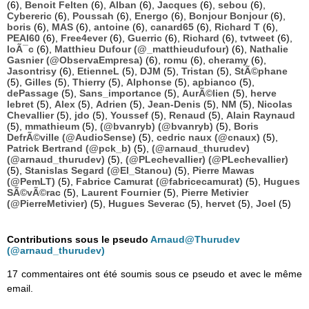
(6),
Benoit Felten
(6),
Alban
(6),
Jacques
(6),
sebou
(6),
Cybereric
(6),
Poussah
(6),
Energo
(6),
Bonjour Bonjour
(6),
boris
(6),
MAS
(6),
antoine
(6),
canard65
(6),
Richard T
(6),
PEAI60
(6),
Free4ever
(6),
Guerric
(6),
Richard
(6),
tvtweet
(6),
loÃ¯c
(6),
Matthieu Dufour (@_matthieudufour)
(6),
Nathalie
Gasnier (@ObservaEmpresa)
(6),
romu
(6),
cheramy
(6),
Jasontrisy
(6),
EtienneL
(5),
DJM
(5),
Tristan
(5),
StÃ©phane
(5),
Gilles
(5),
Thierry
(5),
Alphonse
(5),
apbianco
(5),
dePassage
(5),
Sans_importance
(5),
AurÃ©lien
(5),
herve
lebret
(5),
Alex
(5),
Adrien
(5),
Jean-Denis
(5),
NM
(5),
Nicolas
Chevallier
(5),
jdo
(5),
Youssef
(5),
Renaud
(5),
Alain Raynaud
(5),
mmathieum
(5),
(@bvanryb) (@bvanryb)
(5),
Boris
DefrÃ©ville (@AudioSense)
(5),
cedric naux (@cnaux)
(5),
Patrick Bertrand (@pck_b)
(5),
(@arnaud_thurudev)
(@arnaud_thurudev)
(5),
(@PLechevallier) (@PLechevallier)
(5),
Stanislas Segard (@El_Stanou)
(5),
Pierre Mawas
(@PemLT)
(5),
Fabrice Camurat (@fabricecamurat)
(5),
Hugues
SÃ©vÃ©rac
(5),
Laurent Fournier
(5),
Pierre Metivier
(@PierreMetivier)
(5),
Hugues Severac
(5),
hervet
(5),
Joel
(5)
Contributions sous le pseudo
Arnaud@Thurudev
(@arnaud_thurudev)
17 commentaires ont été soumis sous ce pseudo et avec le même
email.