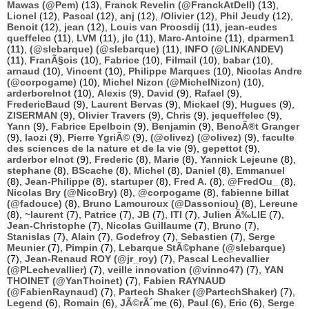
Mawas (@Pem)
(13),
Franck Revelin (@FranckAtDell)
(13),
Lionel
(12),
Pascal
(12),
anj
(12),
/Olivier
(12),
Phil Jeudy
(12),
Benoit
(12),
jean
(12),
Louis van Proosdij
(11),
jean-eudes
queffelec
(11),
LVM
(11),
jlc
(11),
Marc-Antoine
(11),
dparmen1
(11),
(@slebarque) (@slebarque)
(11),
INFO (@LINKANDEV)
(11),
FranÃ§ois
(10),
Fabrice
(10),
Filmail
(10),
babar
(10),
arnaud
(10),
Vincent
(10),
Philippe Marques
(10),
Nicolas Andre
(@corpogame)
(10),
Michel Nizon (@MichelNizon)
(10),
arderborelnot
(10),
Alexis
(9),
David
(9),
Rafael
(9),
FredericBaud
(9),
Laurent Bervas
(9),
Mickael
(9),
Hugues
(9),
ZISERMAN
(9),
Olivier Travers
(9),
Chris
(9),
jequeffelec
(9),
Yann
(9),
Fabrice Epelboin
(9),
Benjamin
(9),
BenoÃ®t Granger
(9),
laozi
(9),
Pierre YgriÃ©
(9),
(@olivez) (@olivez)
(9),
faculte
des sciences de la nature et de la vie
(9),
gepettot
(9),
arderbor elnot
(9),
Frederic
(8),
Marie
(8),
Yannick Lejeune
(8),
stephane
(8),
BScache
(8),
Michel
(8),
Daniel
(8),
Emmanuel
(8),
Jean-Philippe
(8),
startuper
(8),
Fred A.
(8),
@FredOu_
(8),
Nicolas Bry (@NicoBry)
(8),
@corpogame
(8),
fabienne billat
(@fadouce)
(8),
Bruno Lamouroux (@Dassoniou)
(8),
Lereune
(8),
~laurent
(7),
Patrice
(7),
JB
(7),
ITI
(7),
Julien Ã‰LIE
(7),
Jean-Christophe
(7),
Nicolas Guillaume
(7),
Bruno
(7),
Stanislas
(7),
Alain
(7),
Godefroy
(7),
Sebastien
(7),
Serge
Meunier
(7),
Pimpin
(7),
Lebarque StÃ©phane (@slebarque)
(7),
Jean-Renaud ROY (@jr_roy)
(7),
Pascal Lechevallier
(@PLechevallier)
(7),
veille innovation (@vinno47)
(7),
YAN
THOINET (@YanThoinet)
(7),
Fabien RAYNAUD
(@FabienRaynaud)
(7),
Partech Shaker (@PartechShaker)
(7),
Legend
(6),
Romain
(6),
JÃ©rÃ´me
(6),
Paul
(6),
Eric
(6),
Serge