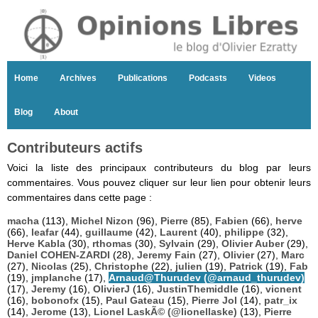
Home
Archives
Publications
Podcasts
Videos
Blog
About
Contributeurs actifs
Voici la liste des principaux contributeurs du blog par leurs
commentaires. Vous pouvez cliquer sur leur lien pour obtenir leurs
commentaires dans cette page :
macha
(113),
Michel Nizon
(96),
Pierre
(85),
Fabien
(66),
herve
(66),
leafar
(44),
guillaume
(42),
Laurent
(40),
philippe
(32),
Herve Kabla
(30),
rthomas
(30),
Sylvain
(29),
Olivier Auber
(29),
Daniel COHEN-ZARDI
(28),
Jeremy Fain
(27),
Olivier
(27),
Marc
(27),
Nicolas
(25),
Christophe
(22),
julien
(19),
Patrick
(19),
Fab
(19),
jmplanche
(17),
Arnaud@Thurudev (@arnaud_thurudev)
(17),
Jeremy
(16),
OlivierJ
(16),
JustinThemiddle
(16),
vicnent
(16),
bobonofx
(15),
Paul Gateau
(15),
Pierre Jol
(14),
patr_ix
(14),
Jerome
(13),
Lionel LaskÃ© (@lionellaske)
(13),
Pierre