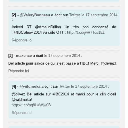
[2] -
@ValeryBonneau
a écrit sur
Twitter
le 17 septembre 2014
:
Indeed RT @ArnaudDrillon Un très bon condensé de
l’@IBCShow 2014 vu côté OTT :
http://t.co/jwR7Tcs15Z
Répondre ici
[3] -
maxence
a écrit
le 17 septembre 2014
:
Bel article pour savoir ce qui s’est passé à l’IBC! Merci @oliviez!
Répondre ici
[4] -
@wildmoka
a écrit sur
Twitter
le 17 septembre 2014
:
@olivez Bel article sur #IBC2014 et merci pour le clin d’oeil
@wildmoka!
http://t.co/nq8LwWjw0B
Répondre ici