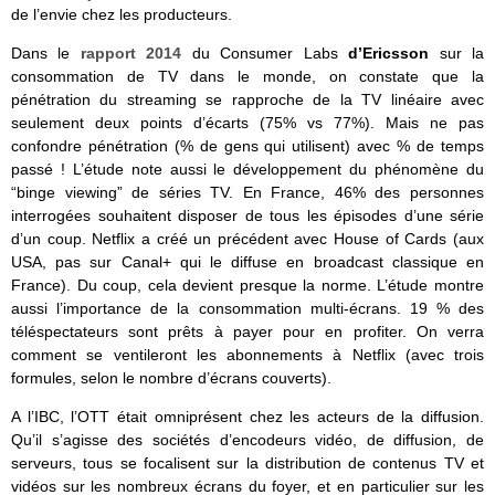
de l’envie chez les producteurs.
Dans le
rapport 2014
du Consumer Labs
d’Ericsson
sur la
consommation de TV dans le monde, on constate que la
pénétration du streaming se rapproche de la TV linéaire avec
seulement deux points d’écarts (75% vs 77%). Mais ne pas
confondre pénétration (% de gens qui utilisent) avec % de temps
passé ! L’étude note aussi le développement du phénomène du
“binge viewing” de séries TV. En France, 46% des personnes
interrogées souhaitent disposer de tous les épisodes d’une série
d’un coup. Netflix a créé un précédent avec House of Cards (aux
USA, pas sur Canal+ qui le diffuse en broadcast classique en
France). Du coup, cela devient presque la norme. L’étude montre
aussi l’importance de la consommation multi-écrans. 19 % des
téléspectateurs sont prêts à payer pour en profiter. On verra
comment se ventileront les abonnements à Netflix (avec trois
formules, selon le nombre d’écrans couverts).
A l’IBC, l’OTT était omniprésent chez les acteurs de la diffusion.
Qu’il s’agisse des sociétés d’encodeurs vidéo, de diffusion, de
serveurs, tous se focalisent sur la distribution de contenus TV et
vidéos sur les nombreux écrans du foyer, et en particulier sur les