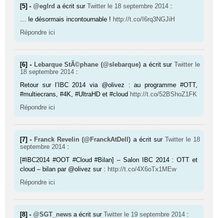
[5] -
@eglrd
a écrit sur
Twitter
le 18 septembre 2014
:
… le désormais incontournable !
http://t.co/I6rq3NGJiH
Répondre ici
[6] -
Lebarque StÃ©phane (@slebarque)
a écrit sur
Twitter
le
18 septembre 2014
:
Retour sur l’IBC 2014 via @olivez : au programme #OTT,
#multiecrans, #4K, #UltraHD et #cloud
http://t.co/52BShoZ1FK
Répondre ici
[7] -
Franck Revelin (@FranckAtDell)
a écrit sur
Twitter
le 18
septembre 2014
:
[#IBC2014 #OOT #Cloud #Bilan] – Salon IBC 2014 : OTT et
cloud – bilan par @olivez sur :
http://t.co/4X6oTx1MEw
Répondre ici
[8] -
@SGT_news
a écrit sur
Twitter
le 19 septembre 2014
: