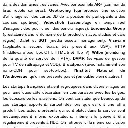
dans des domaines très variés. Avec par exemple
AR+
(commande
bras robots caméras),
Geotracing (
qui propose une solution
d’affichage sur des cartes 3D de la position de participants à des
courses sportives),
Videostich (
assemblage en temps réel
d’images vidéo pour créer des panoramiques),
Euromedia Group
(prestataire dans le domaine de la production avec studios et cars
régies),
Dalet
et
SGT
(media assets management),
Visiware
(applications second écran, très présent aux USA),
HTTV
(middleware pour box OTT, HTML 5 et HbbTV),
Witbe
(monitoring
de la qualité de service de l’IPTV),
DVMR
(services de gestion
pour TV de rattrapage et VOD),
Broadpeak
(avec notamment son
nano-CDN pour set-top-box), l’
Institut National de
l’Audiovisuel
qu’on ne présente pas et j’en oublie plein d’autres !
Les startups françaises étaient regroupées dans divers villages un
peu faméliques côté décoration en comparaison avec les belges,
les écossais ou les israéliens. On peut constater que beaucoup de
ces startups exportent, surtout dès lors qu’elles ont une offre
produit. Les acteurs présents qui sont plutôt dans le service sont
mécaniquement moins exportateurs, même s’ils peuvent être
régulièrement présents à l’IBC. On retrouve ici la même conclusion