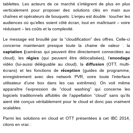
tablettes. Les acteurs de ce marché s’intègrent de plus en plus
verticalement pour proposer des solutions clés en main aux
chaînes et opérateurs de bouquets. L’enjeu est double : toucher les
audiences où qu’elles soient côté écran, tout en maîtrisant – voire
réduisant – les coûts et la complexité.
Le message est brouillé par la “cloudification” des offres. Celle-ci
concerne maintenant presque toute la chaine de valeur : la
captation (
caméras qui peuvent être directement connectées au
cloud), les
régies
(qui peuvent être délocalisées), l’
encodage
vidéo (lui-aussi déléguable au cloud), la
diffusion
(OTT, multi-
écrans) et les fonctions de
réception
(guides de programme,
enregistrement avec des network PVR, voire toute l’interface
utilisateur d’une box dans les cas extrêmes). On voit même
apparaître l’expression de “cloud washing” qui concerne les
logiciels traditionnels affublés de l’appellation “cloud” sans qu’ils
aient été conçus véritablement pour le cloud et donc pas vraiment
scalables.
Parmi les solutions en cloud et OTT présentées à cet IBC 2014,
citons en vrac :