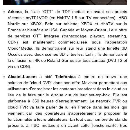
Arkena
, la filiale “OTT” de TDF mettait en avant ses projets
récents : myTF1VOD (en HbbTV 1.5 sur TV connectées), HBO
Nordic sur XBOX, BeIn sur tablette, XBOX et HbbTV sur la
France et bientôt aux USA, Canada et Moyen-Orient. Leur offre
de services OTT intégrée (transcodage, playout, streaming,
CDN) est maintenant commercialisée sous l’appellation
Cloud4Media. Ils démontraient sur leur stand une lunette 3D
Occulus avec deux scènes 3D virtuelles. Enfin, ils démontraient
la diffusion en 4K de Roland Garros sur tous canaux (DVB-T2 et
via un CDN).
Alcatel-Lucent
a aidé
Telefónica
à mettre en œuvre une
solution de “cloud DVR” dans son offre Movistar permettant aux
utilisateurs d’enregistrer les contenus broadcast dans le cloud au
lieu de le faire sur le disque dur de leur set-top-box. Elle est
plafonnée à 350 heures d’enregistrement. Le network PVR ou
cloud PVR va faire parler de lui en France dans les mois qui
viennent car des opérateurs s’apprêteraient à proposer la
fonctionnalité à leurs utilisateurs. En tout cas, nombre de stands
présents à l’IBC mettaient en avant cette fonctionnalité, très