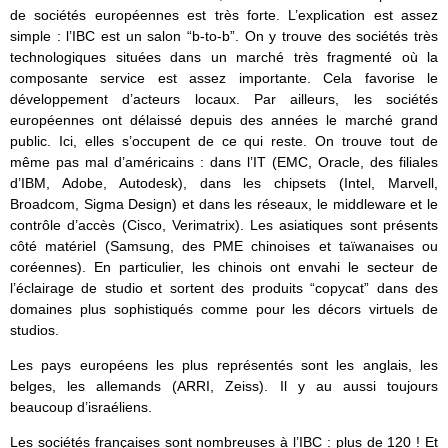
de sociétés européennes est très forte. L’explication est assez
simple : l’IBC est un salon “b-to-b”. On y trouve des sociétés très
technologiques situées dans un marché très fragmenté où la
composante service est assez importante. Cela favorise le
développement d’acteurs locaux. Par ailleurs, les sociétés
européennes ont délaissé depuis des années le marché grand
public. Ici, elles s’occupent de ce qui reste. On trouve tout de
même pas mal d’américains : dans l’IT (EMC, Oracle, des filiales
d’IBM, Adobe, Autodesk), dans les chipsets (Intel, Marvell,
Broadcom, Sigma Design) et dans les réseaux, le middleware et le
contrôle d’accès (Cisco, Verimatrix). Les asiatiques sont présents
côté matériel (Samsung, des PME chinoises et taïwanaises ou
coréennes). En particulier, les chinois ont envahi le secteur de
l’éclairage de studio et sortent des produits “copycat” dans des
domaines plus sophistiqués comme pour les décors virtuels de
studios.
Les pays européens les plus représentés sont les anglais, les
belges, les allemands (ARRI, Zeiss). Il y au aussi toujours
beaucoup d’israéliens.
Les sociétés françaises sont nombreuses à l’IBC : plus de 120 ! Et