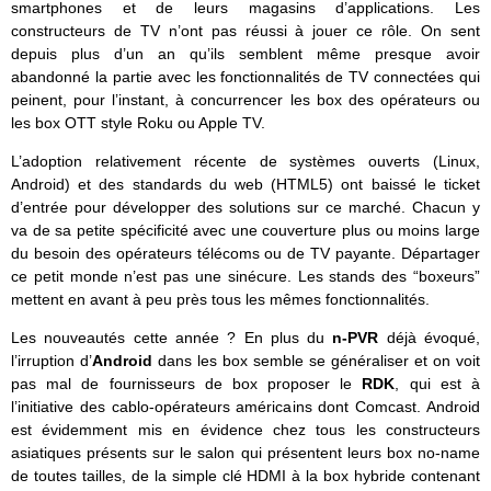
smartphones et de leurs magasins d’applications. Les
constructeurs de TV n’ont pas réussi à jouer ce rôle. On sent
depuis plus d’un an qu’ils semblent même presque avoir
abandonné la partie avec les fonctionnalités de TV connectées qui
peinent, pour l’instant, à concurrencer les box des opérateurs ou
les box OTT style Roku ou Apple TV.
L’adoption relativement récente de systèmes ouverts (Linux,
Android) et des standards du web (HTML5) ont baissé le ticket
d’entrée pour développer des solutions sur ce marché. Chacun y
va de sa petite spécificité avec une couverture plus ou moins large
du besoin des opérateurs télécoms ou de TV payante. Départager
ce petit monde n’est pas une sinécure. Les stands des “boxeurs”
mettent en avant à peu près tous les mêmes fonctionnalités.
Les nouveautés cette année ? En plus du
n-PVR
déjà évoqué,
l’irruption d’
Android
dans les box semble se généraliser et on voit
pas mal de fournisseurs de box proposer le
RDK
, qui est à
l’initiative des cablo-opérateurs américains dont Comcast. Android
est évidemment mis en évidence chez tous les constructeurs
asiatiques présents sur le salon qui présentent leurs box no-name
de toutes tailles, de la simple clé HDMI à la box hybride contenant