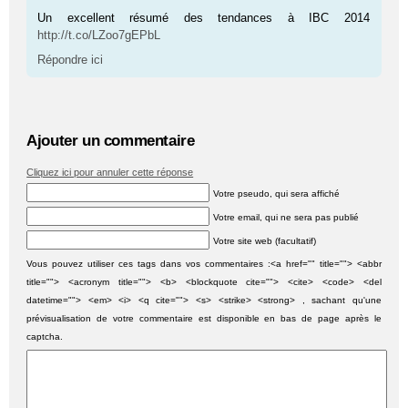
Un excellent résumé des tendances à IBC 2014
http://t.co/LZoo7gEPbL
Répondre ici
Ajouter un commentaire
Cliquez ici pour annuler cette réponse
Votre pseudo, qui sera affiché
Votre email, qui ne sera pas publié
Votre site web (facultatif)
Vous pouvez utiliser ces tags dans vos commentaires :<a href="" title=""> <abbr
title=""> <acronym title=""> <b> <blockquote cite=""> <cite> <code> <del
datetime=""> <em> <i> <q cite=""> <s> <strike> <strong> , sachant qu'une
prévisualisation de votre commentaire est disponible en bas de page après le
captcha.