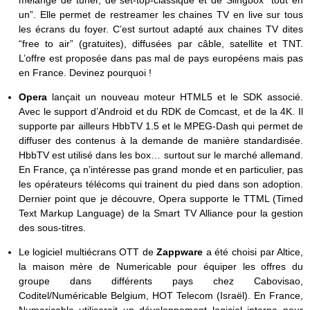
mélange de tuner, de set-top-classique et de Slingbox “tout en
un”. Elle permet de restreamer les chaines TV en live sur tous
les écrans du foyer. C’est surtout adapté aux chaines TV dites
“free to air” (gratuites), diffusées par câble, satellite et TNT.
L’offre est proposée dans pas mal de pays européens mais pas
en France. Devinez pourquoi !
Opera
lançait un nouveau moteur HTML5 et le SDK associé.
Avec le support d’Android et du RDK de Comcast, et de la 4K. Il
supporte par ailleurs HbbTV 1.5 et le MPEG-Dash qui permet de
diffuser des contenus à la demande de manière standardisée.
HbbTV est utilisé dans les box… surtout sur le marché allemand.
En France, ça n’intéresse pas grand monde et en particulier, pas
les opérateurs télécoms qui trainent du pied dans son adoption.
Dernier point que je découvre, Opera supporte le TTML (
Timed
Text Markup Language) de la Smart TV Alliance pour la gestion
des sous-titres.
Le logiciel multiécrans OTT de
Zappware
a été choisi par Altice,
la maison mère de Numericable pour équiper les offres du
groupe dans différents pays chez Cabovisao,
Coditel/Numéricable Belgium, HOT Telecom (Israël). En France,