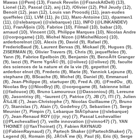
Mawas (@Pem)
(13),
Franck Revelin (@FranckAtDell)
(13),
Lionel
(12),
Pascal
(12),
anj
(12),
/Olivier
(12),
Phil Jeudy
(12),
Benoit
(12),
jean
(12),
Louis van Proosdij
(11),
jean-eudes
queffelec
(11),
LVM
(11),
jlc
(11),
Marc-Antoine
(11),
dparmen1
(11),
(@slebarque) (@slebarque)
(11),
INFO (@LINKANDEV)
(11),
FranÃ§ois
(10),
Fabrice
(10),
Filmail
(10),
babar
(10),
arnaud
(10),
Vincent
(10),
Philippe Marques
(10),
Nicolas Andre
(@corpogame)
(10),
Michel Nizon (@MichelNizon)
(10),
arderborelnot
(10),
Alexis
(9),
David
(9),
Rafael
(9),
FredericBaud
(9),
Laurent Bervas
(9),
Mickael
(9),
Hugues
(9),
ZISERMAN
(9),
Olivier Travers
(9),
Chris
(9),
jequeffelec
(9),
Yann
(9),
Fabrice Epelboin
(9),
Benjamin
(9),
BenoÃ®t Granger
(9),
laozi
(9),
Pierre YgriÃ©
(9),
(@olivez) (@olivez)
(9),
faculte
des sciences de la nature et de la vie
(9),
gepettot
(9),
arderbor elnot
(9),
Frederic
(8),
Marie
(8),
Yannick Lejeune
(8),
stephane
(8),
BScache
(8),
Michel
(8),
Daniel
(8),
Emmanuel
(8),
Jean-Philippe
(8),
startuper
(8),
Fred A.
(8),
@FredOu_
(8),
Nicolas Bry (@NicoBry)
(8),
@corpogame
(8),
fabienne billat
(@fadouce)
(8),
Bruno Lamouroux (@Dassoniou)
(8),
Lereune
(8),
Jasontrisy
(8),
~laurent
(7),
Patrice
(7),
JB
(7),
ITI
(7),
Julien
Ã‰LIE
(7),
Jean-Christophe
(7),
Nicolas Guillaume
(7),
Bruno
(7),
Stanislas
(7),
Alain
(7),
Godefroy
(7),
Sebastien
(7),
Serge
Meunier
(7),
Pimpin
(7),
Lebarque StÃ©phane (@slebarque)
(7),
Jean-Renaud ROY (@jr_roy)
(7),
Pascal Lechevallier
(@PLechevallier)
(7),
veille innovation (@vinno47)
(7),
YAN
THOINET (@YanThoinet)
(7),
Fabien RAYNAUD
(@FabienRaynaud)
(7),
Partech Shaker (@PartechShaker)
(7),
Legend
(6),
Romain
(6),
JÃ©rÃ´me
(6),
Paul
(6),
Eric
(6),
Serge