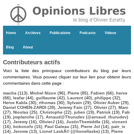
Home
Archives
Publications
Podcasts
Videos
Blog
About
Contributeurs actifs
Voici la liste des principaux contributeurs du blog par leurs
commentaires. Vous pouvez cliquer sur leur lien pour obtenir leurs
commentaires dans cette page :
macha
(113),
Michel Nizon
(96),
Pierre
(85),
Fabien
(66),
herve
(66),
leafar
(44),
guillaume
(42),
Laurent
(40),
philippe
(32),
Herve Kabla
(30),
rthomas
(30),
Sylvain
(29),
Olivier Auber
(29),
Daniel COHEN-ZARDI
(28),
Jeremy Fain
(27),
Olivier
(27),
Marc
(27),
Nicolas
(25),
Christophe
(22),
julien
(19),
Patrick
(19),
Fab
(19),
jmplanche
(17),
Arnaud@Thurudev (@arnaud_thurudev)
(17),
Jeremy
(16),
OlivierJ
(16),
JustinThemiddle
(16),
vicnent
(16),
bobonofx
(15),
Paul Gateau
(15),
Pierre Jol
(14),
patr_ix
(14),
Jerome
(13),
Lionel LaskÃ© (@lionellaske)
(13),
Pierre