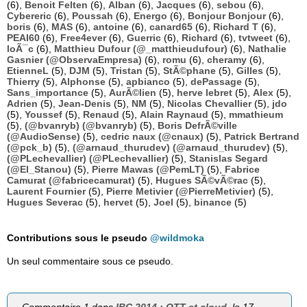
(6),
Benoit Felten
(6),
Alban
(6),
Jacques
(6),
sebou
(6),
Cybereric
(6),
Poussah
(6),
Energo
(6),
Bonjour Bonjour
(6),
boris
(6),
MAS
(6),
antoine
(6),
canard65
(6),
Richard T
(6),
PEAI60
(6),
Free4ever
(6),
Guerric
(6),
Richard
(6),
tvtweet
(6),
loÃ¯c
(6),
Matthieu Dufour (@_matthieudufour)
(6),
Nathalie
Gasnier (@ObservaEmpresa)
(6),
romu
(6),
cheramy
(6),
EtienneL
(5),
DJM
(5),
Tristan
(5),
StÃ©phane
(5),
Gilles
(5),
Thierry
(5),
Alphonse
(5),
apbianco
(5),
dePassage
(5),
Sans_importance
(5),
AurÃ©lien
(5),
herve lebret
(5),
Alex
(5),
Adrien
(5),
Jean-Denis
(5),
NM
(5),
Nicolas Chevallier
(5),
jdo
(5),
Youssef
(5),
Renaud
(5),
Alain Raynaud
(5),
mmathieum
(5),
(@bvanryb) (@bvanryb)
(5),
Boris DefrÃ©ville
(@AudioSense)
(5),
cedric naux (@cnaux)
(5),
Patrick Bertrand
(@pck_b)
(5),
(@arnaud_thurudev) (@arnaud_thurudev)
(5),
(@PLechevallier) (@PLechevallier)
(5),
Stanislas Segard
(@El_Stanou)
(5),
Pierre Mawas (@PemLT)
(5),
Fabrice
Camurat (@fabricecamurat)
(5),
Hugues SÃ©vÃ©rac
(5),
Laurent Fournier
(5),
Pierre Metivier (@PierreMetivier)
(5),
Hugues Severac
(5),
hervet
(5),
Joel
(5),
binance
(5)
Contributions sous le pseudo
@wildmoka
Un seul commentaire sous ce pseudo.