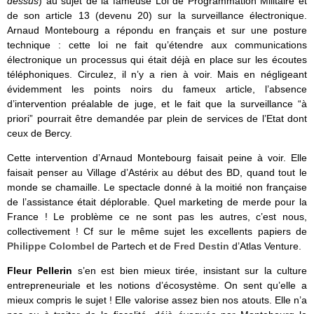
dessus
) au sujet de la fameuse Loi de Programmation Militaire et
de son article 13 (devenu 20) sur la surveillance électronique.
Arnaud Montebourg a répondu en français et sur une posture
technique : cette loi ne fait qu’étendre aux communications
électronique un processus qui était déjà en place sur les écoutes
téléphoniques. Circulez, il n’y a rien à voir. Mais en négligeant
évidemment les points noirs du fameux article, l’absence
d’intervention préalable de juge, et le fait que la surveillance “à
priori” pourrait être demandée par plein de services de l’Etat dont
ceux de Bercy.
Cette intervention d’Arnaud Montebourg faisait peine à voir. Elle
faisait penser au Village d’Astérix au début des BD, quand tout le
monde se chamaille. Le spectacle donné à la moitié non française
de l’assistance était déplorable. Quel marketing de merde pour la
France ! Le problème ce ne sont pas les autres, c’est nous,
collectivement ! Cf sur le même sujet les excellents papiers de
Philippe Colombel
de Partech et de
Fred Destin
d’Atlas Venture.
Fleur Pellerin
s’en est bien mieux tirée, insistant sur la culture
entrepreneuriale et les notions d’écosystème. On sent qu’elle a
mieux compris le sujet ! Elle valorise assez bien nos atouts. Elle n’a