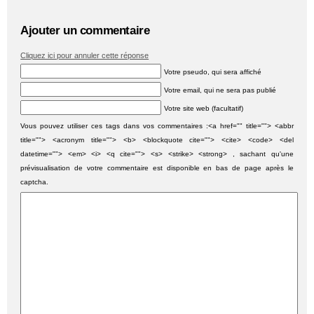
Ajouter un commentaire
Cliquez ici pour annuler cette réponse
Votre pseudo, qui sera affiché
Votre email, qui ne sera pas publié
Votre site web (facultatif)
Vous pouvez utiliser ces tags dans vos commentaires :<a href="" title=""> <abbr
title=""> <acronym title=""> <b> <blockquote cite=""> <cite> <code> <del
datetime=""> <em> <i> <q cite=""> <s> <strike> <strong> , sachant qu'une
prévisualisation de votre commentaire est disponible en bas de page après le
captcha.