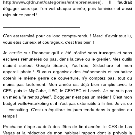
http://www.qfdn.net/categories/entrepreneuses
). Il faudrait
dégager ceux que l’on voit chaque année, puis féminiser et aussi
rajeunir ce panel !
________________________________
C’en est terminé pour ce long compte-rendu ! Merci d’avoir tout lu,
vous êtes curieux et courageux, c’est très bien !
Je certifie sur l’honneur qu’il a été réalisé sans trucages et sans
esclaves rémunérés ou pas, dans la cave ou le grenier. Mes outils
étaient surtout Google Search, YouTube, Slideshare et mon
appareil photo ! Si vous organisez des événements et souhaitez
obtenir le même genre de couverture, n’y comptez pas, tout du
moins pas facilement. Mon année est déjà bien remplie avec le
CES, puis le MipCube, l’IBC, le CEATEC et Leweb. Je ne suis pas
un média “
à temps plein
”. Blogguer n’est pas un métier ! C’est mon
budget veille+marketing et il n’est pas extensible à l’infini. Je vis de
… consulting. C’est un équilibre toujours tendu dans la gestion du
temps !
Prochaine étape au-delà des fêtes de fin d’année, le CES de Las
Vegas et la rédaction de mon habituel rapport dont je prévois la