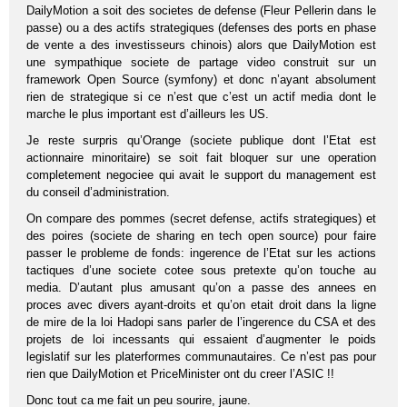
DailyMotion a soit des societes de defense (Fleur Pellerin dans le
passe) ou a des actifs strategiques (defenses des ports en phase
de vente a des investisseurs chinois) alors que DailyMotion est
une sympathique societe de partage video construit sur un
framework Open Source (symfony) et donc n’ayant absolument
rien de strategique si ce n’est que c’est un actif media dont le
marche le plus important est d’ailleurs les US.
Je reste surpris qu’Orange (societe publique dont l’Etat est
actionnaire minoritaire) se soit fait bloquer sur une operation
completement negociee qui avait le support du management est
du conseil d’administration.
On compare des pommes (secret defense, actifs strategiques) et
des poires (societe de sharing en tech open source) pour faire
passer le probleme de fonds: ingerence de l’Etat sur les actions
tactiques d’une societe cotee sous pretexte qu’on touche au
media. D’autant plus amusant qu’on a passe des annees en
proces avec divers ayant-droits et qu’on etait droit dans la ligne
de mire de la loi Hadopi sans parler de l’ingerence du CSA et des
projets de loi incessants qui essaient d’augmenter le poids
legislatif sur les platerformes communautaires. Ce n’est pas pour
rien que DailyMotion et PriceMinister ont du creer l’ASIC !!
Donc tout ca me fait un peu sourire, jaune.