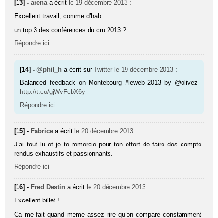
[13] -
arena
a écrit
le 19 décembre 2013
:
Excellent travail, comme d’hab .
un top 3 des conférences du cru 2013 ?
Répondre ici
[14] -
@phil_h
a écrit sur
Twitter
le 19 décembre 2013
:
Balanced feedback on Montebourg #leweb 2013 by @olivez
http://t.co/gjWvFcbX6y
Répondre ici
[15] -
Fabrice
a écrit
le 20 décembre 2013
:
J’ai tout lu et je te remercie pour ton effort de faire des compte
rendus exhaustifs et passionnants.
Répondre ici
[16] -
Fred Destin
a écrit
le 20 décembre 2013
:
Excellent billet !
Ca me fait quand meme assez rire qu’on compare constamment