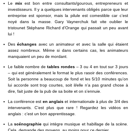
Le
mix
est bon entre consultants/gourous, entrepreneurs et
investisseurs. Il y a quelques intervenants obligés parce que leur
entreprise est sponsor, mais la pilule est comestible car c’est
noyé dans la masse. Gary Vaynerchuk fait vite oublier le
tristounet Stéphane Richard d’Orange qui passait un peu avant
lui !
Des
échanges
avec un animateur et avec la salle qui étaient
assez nombreux. Même si dans certains cas, les animateurs
manquaient un peu de mordant.
Le faible nombre de
tables rondes
– 3 ou 4 en tout sur 3 jours
– qui est généralement le format le plus rasoir des conférences.
Soit la personne a beaucoup de fond et les 5/10 minutes qu’on
lui accorde sont trop courtes, soit il/elle n’a pas grand chose à
dire, fait juste de la pub de sa boite et on s’ennuie.
La conférence est
en anglais
et internationale à plus de 3/4 des
intervenants. C’est plus que rare ! Regardez les vidéos en
anglais : c’est un bon apprentissage.
La
scénographie
qui intègre musique et habillage de la scène.
Cela demande des moyens, au moins pour ce dernier.