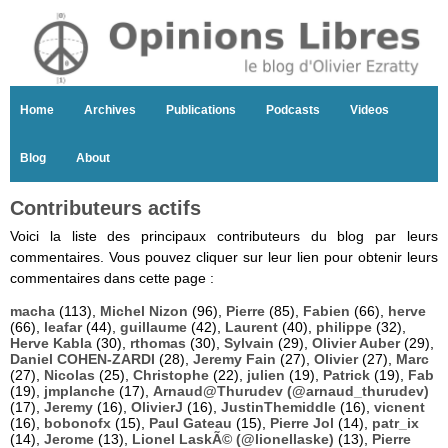
Home
Archives
Publications
Podcasts
Videos
Blog
About
Contributeurs actifs
Voici la liste des principaux contributeurs du blog par leurs
commentaires. Vous pouvez cliquer sur leur lien pour obtenir leurs
commentaires dans cette page :
macha
(113),
Michel Nizon
(96),
Pierre
(85),
Fabien
(66),
herve
(66),
leafar
(44),
guillaume
(42),
Laurent
(40),
philippe
(32),
Herve Kabla
(30),
rthomas
(30),
Sylvain
(29),
Olivier Auber
(29),
Daniel COHEN-ZARDI
(28),
Jeremy Fain
(27),
Olivier
(27),
Marc
(27),
Nicolas
(25),
Christophe
(22),
julien
(19),
Patrick
(19),
Fab
(19),
jmplanche
(17),
Arnaud@Thurudev (@arnaud_thurudev)
(17),
Jeremy
(16),
OlivierJ
(16),
JustinThemiddle
(16),
vicnent
(16),
bobonofx
(15),
Paul Gateau
(15),
Pierre Jol
(14),
patr_ix
(14),
Jerome
(13),
Lionel LaskÃ© (@lionellaske)
(13),
Pierre