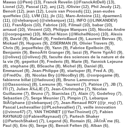
Mawas (@Pem)
(13),
Franck Revelin (@FranckAtDell)
(13),
Lionel
(12),
Pascal
(12),
anj
(12),
/Olivier
(12),
Phil Jeudy
(12),
Benoit
(12),
jean
(12),
Louis van Proosdij
(11),
jean-eudes
queffelec
(11),
LVM
(11),
jlc
(11),
Marc-Antoine
(11),
dparmen1
(11),
(@slebarque) (@slebarque)
(11),
INFO (@LINKANDEV)
(11),
FranÃ§ois
(10),
Fabrice
(10),
Filmail
(10),
babar
(10),
arnaud
(10),
Vincent
(10),
Philippe Marques
(10),
Nicolas Andre
(@corpogame)
(10),
Michel Nizon (@MichelNizon)
(10),
Alexis
(9),
David
(9),
Rafael
(9),
FredericBaud
(9),
Laurent Bervas
(9),
Mickael
(9),
Hugues
(9),
ZISERMAN
(9),
Olivier Travers
(9),
Chris
(9),
jequeffelec
(9),
Yann
(9),
Fabrice Epelboin
(9),
Benjamin
(9),
BenoÃ®t Granger
(9),
laozi
(9),
Pierre YgriÃ©
(9),
(@olivez) (@olivez)
(9),
faculte des sciences de la nature et de
la vie
(9),
gepettot
(9),
Frederic
(8),
Marie
(8),
Yannick Lejeune
(8),
stephane
(8),
BScache
(8),
Michel
(8),
Daniel
(8),
Emmanuel
(8),
Jean-Philippe
(8),
startuper
(8),
Fred A.
(8),
@FredOu_
(8),
Nicolas Bry (@NicoBry)
(8),
@corpogame
(8),
fabienne billat (@fadouce)
(8),
Bruno Lamouroux
(@Dassoniou)
(8),
Lereune
(8),
~laurent
(7),
Patrice
(7),
JB
(7),
ITI
(7),
Julien Ã‰LIE
(7),
Jean-Christophe
(7),
Nicolas
Guillaume
(7),
Bruno
(7),
Stanislas
(7),
Alain
(7),
Godefroy
(7),
Sebastien
(7),
Serge Meunier
(7),
Pimpin
(7),
Lebarque
StÃ©phane (@slebarque)
(7),
Jean-Renaud ROY (@jr_roy)
(7),
Pascal Lechevallier (@PLechevallier)
(7),
veille innovation
(@vinno47)
(7),
YAN THOINET (@YanThoinet)
(7),
Fabien
RAYNAUD (@FabienRaynaud)
(7),
Partech Shaker
(@PartechShaker)
(7),
Legend
(6),
Romain
(6),
JÃ©rÃ´me
(6),
Paul
(6),
Eric
(6),
Serge
(6),
Benoit Felten
(6),
Alban
(6),