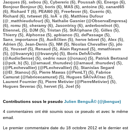
Jacques
(6),
sebou
(6),
Cybereric
(6),
Poussah
(6),
Energo
(6),
Bonjour Bonjour
(6),
boris
(6),
MAS
(6),
antoine
(6),
canard65
(6),
Richard T
(6),
PEAI60
(6),
Free4ever
(6),
Guerric
(6),
Richard
(6),
tvtweet
(6),
loÃ¯c
(6),
Matthieu Dufour
(@_matthieudufour)
(6),
Nathalie Gasnier (@ObservaEmpresa)
(6),
romu
(6),
cheramy
(6),
Jasontrisy
(6),
arderborelnot
(6),
EtienneL
(5),
DJM
(5),
Tristan
(5),
StÃ©phane
(5),
Gilles
(5),
Thierry
(5),
Alphonse
(5),
apbianco
(5),
dePassage
(5),
Sans_importance
(5),
AurÃ©lien
(5),
herve lebret
(5),
Alex
(5),
Adrien
(5),
Jean-Denis
(5),
NM
(5),
Nicolas Chevallier
(5),
jdo
(5),
Youssef
(5),
Renaud
(5),
Alain Raynaud
(5),
mmathieum
(5),
(@bvanryb) (@bvanryb)
(5),
Boris DefrÃ©ville
(@AudioSense)
(5),
cedric naux (@cnaux)
(5),
Patrick Bertrand
(@pck_b)
(5),
(@arnaud_thurudev) (@arnaud_thurudev)
(5),
(@PLechevallier) (@PLechevallier)
(5),
Stanislas Segard
(@El_Stanou)
(5),
Pierre Mawas (@PemLT)
(5),
Fabrice
Camurat (@fabricecamurat)
(5),
Hugues SÃ©vÃ©rac
(5),
Laurent Fournier
(5),
Pierre Metivier (@PierreMetivier)
(5),
Hugues Severac
(5),
hervet
(5),
Joel
(5)
Contributions sous le pseudo
Julien BenguÃ© (@jbengue)
4 commentaires ont été soumis sous ce pseudo et avec le même
email.
Le premier commentaire date du 18 octobre 2012 et le dernier est