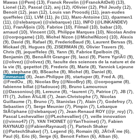
Mawas (@Pem)
(13),
Franck Revelin (@FranckAtDell)
(13),
Lionel
(12),
Pascal
(12),
anj
(12),
/Olivier
(12),
Phil Jeudy
(12),
Benoit
(12),
jean
(12),
Louis van Proosdij
(11),
jean-eudes
queffelec
(11),
LVM
(11),
jlc
(11),
Marc-Antoine
(11),
dparmen1
(11),
(@slebarque) (@slebarque)
(11),
INFO (@LINKANDEV)
(11),
FranÃ§ois
(10),
Fabrice
(10),
Filmail
(10),
babar
(10),
arnaud
(10),
Vincent
(10),
Philippe Marques
(10),
Nicolas Andre
(@corpogame)
(10),
Michel Nizon (@MichelNizon)
(10),
Alexis
(9),
David
(9),
Rafael
(9),
FredericBaud
(9),
Laurent Bervas
(9),
Mickael
(9),
Hugues
(9),
ZISERMAN
(9),
Olivier Travers
(9),
Chris
(9),
jequeffelec
(9),
Yann
(9),
Fabrice Epelboin
(9),
Benjamin
(9),
BenoÃ®t Granger
(9),
laozi
(9),
Pierre YgriÃ©
(9),
(@olivez) (@olivez)
(9),
faculte des sciences de la nature et de
la vie
(9),
gepettot
(9),
Frederic
(8),
Marie
(8),
Yannick Lejeune
(8),
stephane
(8),
BScache
(8),
Michel
(8),
Daniel
(8),
Emmanuel
(8),
Jean-Philippe
(8),
startuper
(8),
Fred A.
(8),
@FredOu_
(8),
Nicolas Bry (@NicoBry)
(8),
@corpogame
(8),
fabienne billat (@fadouce)
(8),
Bruno Lamouroux
(@Dassoniou)
(8),
Lereune
(8),
~laurent
(7),
Patrice
(7),
JB
(7),
ITI
(7),
Julien Ã‰LIE
(7),
Jean-Christophe
(7),
Nicolas
Guillaume
(7),
Bruno
(7),
Stanislas
(7),
Alain
(7),
Godefroy
(7),
Sebastien
(7),
Serge Meunier
(7),
Pimpin
(7),
Lebarque
StÃ©phane (@slebarque)
(7),
Jean-Renaud ROY (@jr_roy)
(7),
Pascal Lechevallier (@PLechevallier)
(7),
veille innovation
(@vinno47)
(7),
YAN THOINET (@YanThoinet)
(7),
Fabien
RAYNAUD (@FabienRaynaud)
(7),
Partech Shaker
(@PartechShaker)
(7),
Legend
(6),
Romain
(6),
JÃ©rÃ´me
(6),
Paul
(6),
Eric
(6),
Serge
(6),
Benoit Felten
(6),
Alban
(6),