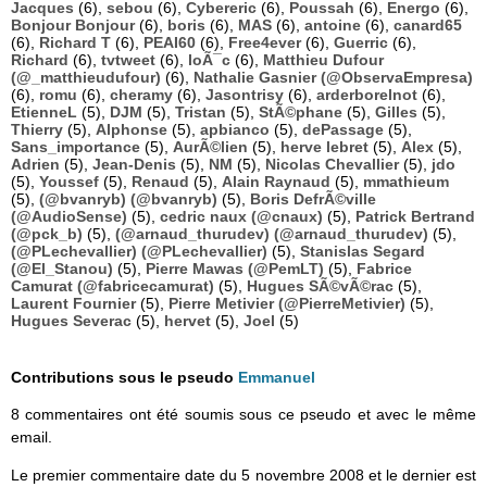
Jacques
(6),
sebou
(6),
Cybereric
(6),
Poussah
(6),
Energo
(6),
Bonjour Bonjour
(6),
boris
(6),
MAS
(6),
antoine
(6),
canard65
(6),
Richard T
(6),
PEAI60
(6),
Free4ever
(6),
Guerric
(6),
Richard
(6),
tvtweet
(6),
loÃ¯c
(6),
Matthieu Dufour
(@_matthieudufour)
(6),
Nathalie Gasnier (@ObservaEmpresa)
(6),
romu
(6),
cheramy
(6),
Jasontrisy
(6),
arderborelnot
(6),
EtienneL
(5),
DJM
(5),
Tristan
(5),
StÃ©phane
(5),
Gilles
(5),
Thierry
(5),
Alphonse
(5),
apbianco
(5),
dePassage
(5),
Sans_importance
(5),
AurÃ©lien
(5),
herve lebret
(5),
Alex
(5),
Adrien
(5),
Jean-Denis
(5),
NM
(5),
Nicolas Chevallier
(5),
jdo
(5),
Youssef
(5),
Renaud
(5),
Alain Raynaud
(5),
mmathieum
(5),
(@bvanryb) (@bvanryb)
(5),
Boris DefrÃ©ville
(@AudioSense)
(5),
cedric naux (@cnaux)
(5),
Patrick Bertrand
(@pck_b)
(5),
(@arnaud_thurudev) (@arnaud_thurudev)
(5),
(@PLechevallier) (@PLechevallier)
(5),
Stanislas Segard
(@El_Stanou)
(5),
Pierre Mawas (@PemLT)
(5),
Fabrice
Camurat (@fabricecamurat)
(5),
Hugues SÃ©vÃ©rac
(5),
Laurent Fournier
(5),
Pierre Metivier (@PierreMetivier)
(5),
Hugues Severac
(5),
hervet
(5),
Joel
(5)
Contributions sous le pseudo
Emmanuel
8 commentaires ont été soumis sous ce pseudo et avec le même
email.
Le premier commentaire date du 5 novembre 2008 et le dernier est