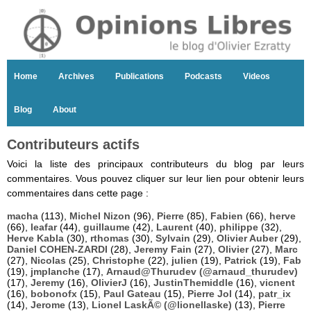
Home
Archives
Publications
Podcasts
Videos
Blog
About
Contributeurs actifs
Voici la liste des principaux contributeurs du blog par leurs
commentaires. Vous pouvez cliquer sur leur lien pour obtenir leurs
commentaires dans cette page :
macha
(113),
Michel Nizon
(96),
Pierre
(85),
Fabien
(66),
herve
(66),
leafar
(44),
guillaume
(42),
Laurent
(40),
philippe
(32),
Herve Kabla
(30),
rthomas
(30),
Sylvain
(29),
Olivier Auber
(29),
Daniel COHEN-ZARDI
(28),
Jeremy Fain
(27),
Olivier
(27),
Marc
(27),
Nicolas
(25),
Christophe
(22),
julien
(19),
Patrick
(19),
Fab
(19),
jmplanche
(17),
Arnaud@Thurudev (@arnaud_thurudev)
(17),
Jeremy
(16),
OlivierJ
(16),
JustinThemiddle
(16),
vicnent
(16),
bobonofx
(15),
Paul Gateau
(15),
Pierre Jol
(14),
patr_ix
(14),
Jerome
(13),
Lionel LaskÃ© (@lionellaske)
(13),
Pierre