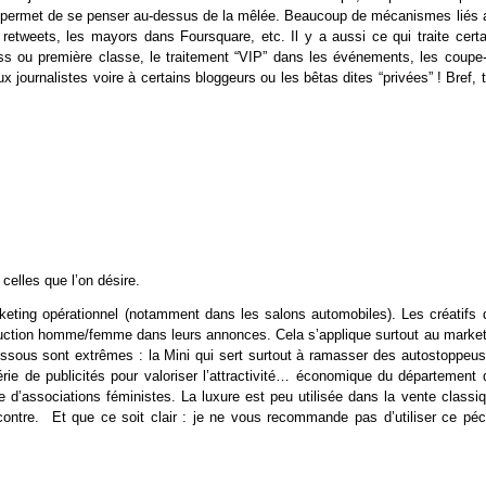
ui permet de se penser au-dessus de la mêlée. Beaucoup de mécanismes liés 
retweets, les mayors dans Foursquare, etc. Il y a aussi ce qui traite certa
ss ou première classe, le traitement “VIP” dans les événements, les coupe-f
x journalistes voire à certains bloggeurs ou les bêtas dites “privées” ! Bref, 
celles que l’on désire.
rketing opérationnel (notamment dans les salons automobiles). Les créatifs 
séduction homme/femme dans leurs annonces. Cela s’applique surtout au market
sous sont extrêmes : la Mini qui sert surtout à ramasser des autostoppeus
ie de publicités pour valoriser l’attractivité… économique du département 
 d’associations féministes. La luxure est peu utilisée dans la vente classiq
contre. Et que ce soit clair : je ne vous recommande pas d’utiliser ce péc