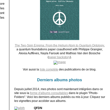
uve
les
ont
 les
The Two-Spin Enigma: From the Helium Atom to Quantum Ontology
,
a quantum foundations paper coauthored with Philippe Grangier,
Alexia Auffèves, Nayla Farouki and Mathias Van den Bossche
(
paper backstory
).
Voir aussi la
liste complète
des publications de ce blog.
Derniers albums photos
Depuis juillet 2014, mes photos sont maintenant intégrées dans ce
site sous la
forme d'albums consultables
dans le plugin "Photo-
Folders". Voici les derniers albums publiés ou mis à jour. Cliquez sur
les vignettes pour accéder aux albums.
QFDN