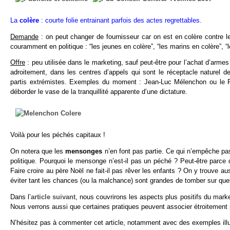
La
colère
: courte folie entrainant parfois des actes regrettables.
Demande
: on peut changer de fournisseur car on est en colère contre le
couramment en politique : “les jeunes en colère”, “les marins en colère”, “l
Offre
: peu utilisée dans le marketing, sauf peut-être pour l’achat d’arme
adroitement, dans les centres d’appels qui sont le réceptacle naturel d
partis extrémistes. Exemples du moment : Jean-Luc Mélenchon ou le FN,
déborder le vase de la tranquillité apparente d’une dictature.
Voilà pour les péchés capitaux !
On notera que les
mensonges
n’en font pas partie. Ce qui n’empêche pa
politique. Pourquoi le mensonge n’est-il pas un péché ? Peut-être parce q
Faire croire au père Noël ne fait-il pas rêver les enfants ? On y trouve a
éviter tant les chances (ou la malchance) sont grandes de tomber sur quelq
Dans l’
article suivant
, nous couvrirons les aspects plus positifs du marke
Nous verrons aussi que certaines pratiques peuvent associer étroitement 
N’hésitez pas à commenter cet article, notamment avec des exemples illus