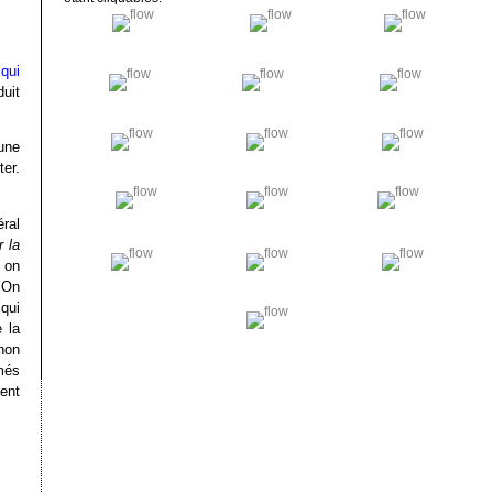
 qui
uit
une
ter.
ral
 la
ù on
 On
qui
 la
non
més
sent