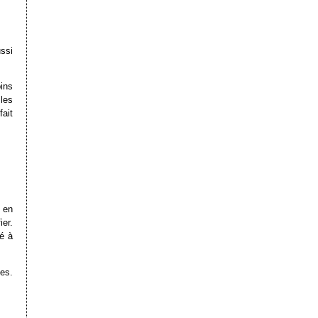
ssi
oins
les
ait
 en
ier.
dé à
les.