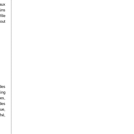
aux
ins
ile
tout
des
ing
es,
des
ue,
hé,