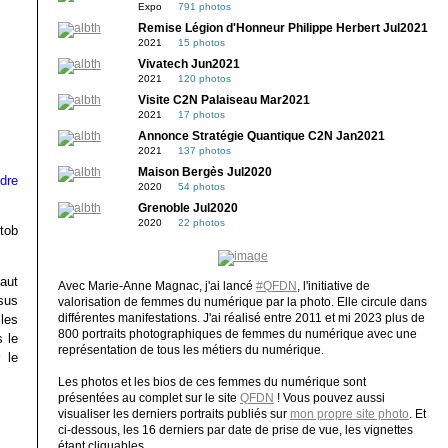
Expo
791 photos
Remise Légion d'Honneur Philippe Herbert Jul2021
2021
15 photos
Vivatech Jun2021
2021
120 photos
Visite C2N Palaiseau Mar2021
2021
17 photos
Annonce Stratégie Quantique C2N Jan2021
2021
137 photos
Maison Bergès Jul2020
ndre
2020
54 photos
Grenoble Jul2020
2020
22 photos
tob
haut
Avec Marie-Anne Magnac, j'ai lancé
#QFDN
, l'initiative de
sus
valorisation de femmes du numérique par la photo. Elle circule dans
différentes manifestations. J'ai réalisé entre 2011 et mi 2023 plus de
les
800 portraits photographiques de femmes du numérique avec une
s le
représentation de tous les métiers du numérique.
 le
Les photos et les bios de ces femmes du numérique sont
présentées au complet sur le site
QFDN
! Vous pouvez aussi
visualiser les derniers portraits publiés sur
mon propre site photo
. Et
ci-dessous, les 16 derniers par date de prise de vue, les vignettes
étant cliquables.