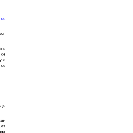
 de
son
ins
 de
y a
 de
s-je
ur-
Les
neur