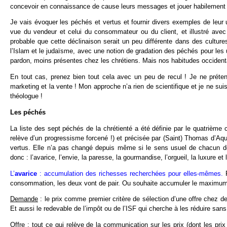
concevoir en connaissance de cause leurs messages et jouer habilement 
Je vais évoquer les péchés et vertus et fournir divers exemples de leur 
vue du vendeur et celui du consommateur ou du client, et illustré avec q
probable que cette déclinaison serait un peu différente dans des cultu
l’Islam et le judaïsme, avec une notion de gradation des péchés pour le
pardon, moins présentes chez les chrétiens. Mais nos habitudes occidental
En tout cas, prenez bien tout cela avec un peu de recul ! Je ne préte
marketing et la vente ! Mon approche n’a rien de scientifique et je ne sui
théologue !
Les péchés
La liste des sept péchés de la chrétienté a été définie par le quatrième 
relève d’un progressisme forcené !) et précisée par (Saint) Thomas d’Aqu
vertus. Elle n’a pas changé depuis même si le sens usuel de chacun d
donc : l’avarice, l’envie, la paresse, la gourmandise, l’orgueil, la luxure e
L’
avarice
: accumulation des richesses recherchées pour elles-mêmes.
consommation, les deux vont de pair. Ou souhaite accumuler le maximum 
Demande
: le prix comme premier critère de sélection d’une offre chez
Et aussi le redevable de l’impôt ou de l’ISF qui cherche à les réduire sa
Offre
: tout ce qui relève de la communication sur les prix (dont les pri