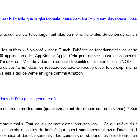
est blâmable que la gloutonnerie, cette dernière impliquant davantage l’idée
qui accumule par téléchargement plus ou moins licite plus de contenus dans 
 les buffets « à volonté » chez Flunch, l’obésité de fonctionnalités de certa
0 applications de l’AppStore d’Apple. Cela peut couvrir aussi les capacités
heures de TV et de vidéo maintenant disponibles sur Internet ou la VOD. Il 
bre de vos “amis” dans les réseaux sociaux. On peut y caser le concept même
finis des sites de vente en ligne comme Amazon.
ons de Dieu (intelligence, etc.).
e obtenu le meilleur prix (qui relève autant de l’orgueil que de l’avarice) ? Sui
mateur malin. Tout ce qui permet d’améliorer son look. Ce qui relève du s
es points et cartes de fidélité (qui jouent simultanément avec l’avarice). 
, des jeux et des classements : les concours de startups, les prix d’entrepre