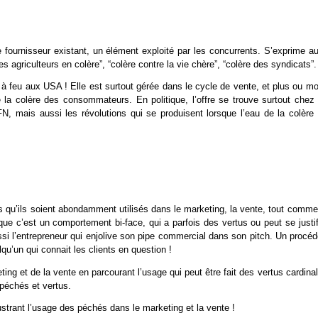
 fournisseur existant, un élément exploité par les concurrents. S’exprime au
es agriculteurs en colère”, “colère contre la vie chère”, “colère des syndicats”.
s à feu aux USA ! Elle est surtout gérée dans le cycle de vente, et plus ou m
e la colère des consommateurs. En politique, l’offre se trouve surtout chez 
 mais aussi les révolutions qui se produisent lorsque l’eau de la colère f
s qu’ils soient abondamment utilisés dans le marketing, la vente, tout comme
ue c’est un comportement bi-face, qui a parfois des vertus ou peut se justif
ussi l’entrepreneur qui enjolive son pipe commercial dans son pitch. Un procé
u’un qui connait les clients en question !
ting et de la vente en parcourant l’usage qui peut être fait des vertus cardina
péchés et vertus.
trant l’usage des péchés dans le marketing et la vente !