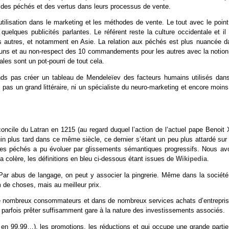
des péchés et des vertus dans leurs processus de vente.
utilisation dans le marketing et les méthodes de vente. Le tout avec le point
uelques publicités parlantes. Le référent reste la culture occidentale et il 
res autres, et notamment en Asie. La relation aux péchés est plus nuancée d
s uns et au non-respect des 10 commandements pour les autres avec la notion
es sont un pot-pourri de tout cela.
nds pas créer un tableau de Mendeleïev des facteurs humains utilisés dans
s pas un grand littéraire, ni un spécialiste du neuro-marketing et encore moin
concile du Latran en 1215 (au regard duquel l’action de l’actuel pape Benoit
in plus tard dans ce même siècle, ce dernier s’étant un peu plus attardé sur 
es péchés a pu évoluer par glissements sémantiques progressifs. Nous av
t la colère, les définitions en bleu ci-dessous étant issues de
Wikipedia
.
Par abus de langage, on peut y associer la pingrerie. Même dans la société
de choses, mais au meilleur prix.
 de nombreux consommateurs et dans de nombreux services achats d’entrepris
ns parfois prêter suffisamment gare à la nature des investissements associés.
x en 99,99…), les promotions, les réductions et qui occupe une grande partie