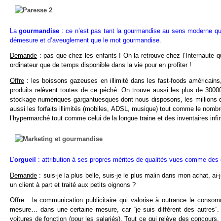
La
gourmandise
: ce n’est pas tant la gourmandise au sens moderne qui 
démesure et d’aveuglement que le mot gourmandise.
Demande
: pas que chez les enfants ! On la retrouve chez l’Internaute 
ordinateur que de temps disponible dans la vie pour en profiter !
Offre
: les boissons gazeuses en illimité dans les fast-foods américains,
produits relèvent toutes de ce péché. On trouve aussi les plus de 30000
stockage numériques gargantuesques dont nous disposons, les millions d’
aussi les forfaits illimités (mobiles, ADSL, musique) tout comme le nom
l’hypermarché tout comme celui de la longue traine et des inventaires in
L’
orgueil
: attribution à ses propres mérites de qualités vues comme des d
Demande
: suis-je la plus belle, suis-je le plus malin dans mon achat, ai-j
un client à part et traité aux petits oignons ?
Offre
: la communication publicitaire qui valorise à outrance le consom
mesure… dans une certaine mesure, car “je suis différent des autres”. L
voitures de fonction (pour les salariés). Tout ce qui relève des concours