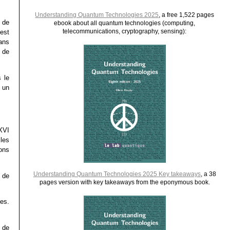
Understanding Quantum Technologies 2025
, a free 1,522 pages
 de
ebook about all quantum technologies (computing,
telecommunications, cryptography, sensing):
est
ans
 de
 le
s un
 XVI
les
ons
Understanding Quantum Technologies 2025 Key takeaways
, a 38
 de
pages version with key takeaways from the eponymous book.
es.
 de