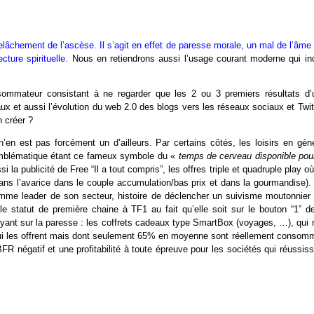
lâchement de l’ascèse. Il s’agit en effet de paresse morale, un mal de l’âme
ecture spirituelle.
Nous en retiendrons aussi l’usage courant moderne qui ind
ommateur consistant à ne regarder que les 2 ou 3 premiers résultats d’
ux et aussi l’évolution du web 2.0 des blogs vers les réseaux sociaux et Twit
n créer ?
en est pas forcément un d’ailleurs. Par certains côtés, les loisirs en géné
s emblématique étant ce fameux symbole du «
temps de cerveau disponible pour
i la publicité de Free “Il a tout compris”, les offres triple et quadruple play o
ans l’avarice dans le couple accumulation/bas prix et dans la gourmandise).
comme leader de son secteur, histoire de déclencher un suivisme moutonnier 
le statut de première chaine à TF1 au fait qu’elle soit sur le bouton “1” de
ant sur la paresse : les coffrets cadeaux type SmartBox (voyages, …), qui 
 qui les offrent mais dont seulement 65% en moyenne sont réellement consom
R négatif et une profitabilité à toute épreuve pour les sociétés qui réussis