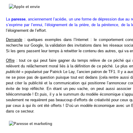
La
paresse
, anciennement l’acédie, un une forme de dépression due au re
s’exprime par l’ennui, l’éloignement de la prière, de la pénitence, de la l
l’éloignement de l’effort.
Demande
: quelques exemples dans l’Internet : le comportement cons
recherche sur Google, la validation des invitations dans les réseaux socia
Si les gens passent leur temps à retwitter le contenu des autres, qui va e
Offre
: tout ce qui peut faire gagner du temps relève de ce péché qui n’
relèvent du relâchement moral liés à la définition de ce péché. Le plu
publicité
» popularisé par Patrick Le Lay, l’ancien patron de TF1. Il y a auss
ne se pose pas de question puisque tout est dedans (cela rentre aussi d
peut citer la publicité et la communication qui positionne l’annonceur 
évite de trop réfléchir. En étant un peu vache, on peut aussi associer 
télécommande ! Et puis, il y a le summum du modèle économique s’appuy
seulement ne requièrent pas beaucoup d’efforts de créativité pour ceux
par ceux à qui ils ont été offerts ! D’où un modèle économique avec un BF
dans ce secteur.