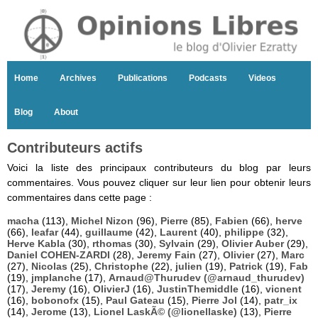
Home
Archives
Publications
Podcasts
Videos
Blog
About
Contributeurs actifs
Voici la liste des principaux contributeurs du blog par leurs
commentaires. Vous pouvez cliquer sur leur lien pour obtenir leurs
commentaires dans cette page :
macha
(113),
Michel Nizon
(96),
Pierre
(85),
Fabien
(66),
herve
(66),
leafar
(44),
guillaume
(42),
Laurent
(40),
philippe
(32),
Herve Kabla
(30),
rthomas
(30),
Sylvain
(29),
Olivier Auber
(29),
Daniel COHEN-ZARDI
(28),
Jeremy Fain
(27),
Olivier
(27),
Marc
(27),
Nicolas
(25),
Christophe
(22),
julien
(19),
Patrick
(19),
Fab
(19),
jmplanche
(17),
Arnaud@Thurudev (@arnaud_thurudev)
(17),
Jeremy
(16),
OlivierJ
(16),
JustinThemiddle
(16),
vicnent
(16),
bobonofx
(15),
Paul Gateau
(15),
Pierre Jol
(14),
patr_ix
(14),
Jerome
(13),
Lionel LaskÃ© (@lionellaske)
(13),
Pierre