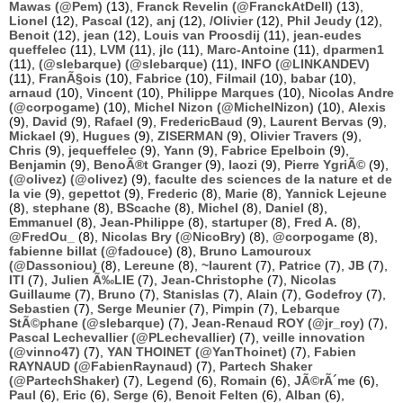
Mawas (@Pem)
(13),
Franck Revelin (@FranckAtDell)
(13),
Lionel
(12),
Pascal
(12),
anj
(12),
/Olivier
(12),
Phil Jeudy
(12),
Benoit
(12),
jean
(12),
Louis van Proosdij
(11),
jean-eudes
queffelec
(11),
LVM
(11),
jlc
(11),
Marc-Antoine
(11),
dparmen1
(11),
(@slebarque) (@slebarque)
(11),
INFO (@LINKANDEV)
(11),
FranÃ§ois
(10),
Fabrice
(10),
Filmail
(10),
babar
(10),
arnaud
(10),
Vincent
(10),
Philippe Marques
(10),
Nicolas Andre
(@corpogame)
(10),
Michel Nizon (@MichelNizon)
(10),
Alexis
(9),
David
(9),
Rafael
(9),
FredericBaud
(9),
Laurent Bervas
(9),
Mickael
(9),
Hugues
(9),
ZISERMAN
(9),
Olivier Travers
(9),
Chris
(9),
jequeffelec
(9),
Yann
(9),
Fabrice Epelboin
(9),
Benjamin
(9),
BenoÃ®t Granger
(9),
laozi
(9),
Pierre YgriÃ©
(9),
(@olivez) (@olivez)
(9),
faculte des sciences de la nature et de
la vie
(9),
gepettot
(9),
Frederic
(8),
Marie
(8),
Yannick Lejeune
(8),
stephane
(8),
BScache
(8),
Michel
(8),
Daniel
(8),
Emmanuel
(8),
Jean-Philippe
(8),
startuper
(8),
Fred A.
(8),
@FredOu_
(8),
Nicolas Bry (@NicoBry)
(8),
@corpogame
(8),
fabienne billat (@fadouce)
(8),
Bruno Lamouroux
(@Dassoniou)
(8),
Lereune
(8),
~laurent
(7),
Patrice
(7),
JB
(7),
ITI
(7),
Julien Ã‰LIE
(7),
Jean-Christophe
(7),
Nicolas
Guillaume
(7),
Bruno
(7),
Stanislas
(7),
Alain
(7),
Godefroy
(7),
Sebastien
(7),
Serge Meunier
(7),
Pimpin
(7),
Lebarque
StÃ©phane (@slebarque)
(7),
Jean-Renaud ROY (@jr_roy)
(7),
Pascal Lechevallier (@PLechevallier)
(7),
veille innovation
(@vinno47)
(7),
YAN THOINET (@YanThoinet)
(7),
Fabien
RAYNAUD (@FabienRaynaud)
(7),
Partech Shaker
(@PartechShaker)
(7),
Legend
(6),
Romain
(6),
JÃ©rÃ´me
(6),
Paul
(6),
Eric
(6),
Serge
(6),
Benoit Felten
(6),
Alban
(6),