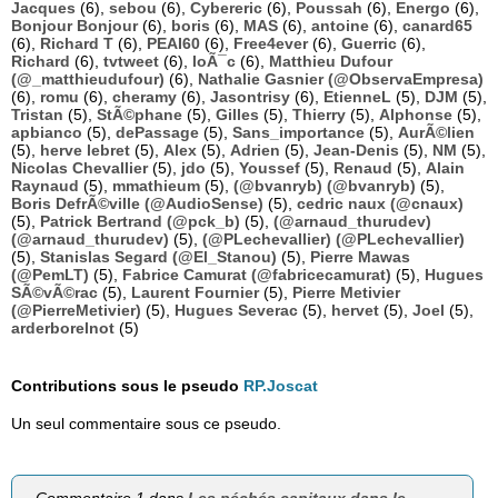
Jacques
(6),
sebou
(6),
Cybereric
(6),
Poussah
(6),
Energo
(6),
Bonjour Bonjour
(6),
boris
(6),
MAS
(6),
antoine
(6),
canard65
(6),
Richard T
(6),
PEAI60
(6),
Free4ever
(6),
Guerric
(6),
Richard
(6),
tvtweet
(6),
loÃ¯c
(6),
Matthieu Dufour
(@_matthieudufour)
(6),
Nathalie Gasnier (@ObservaEmpresa)
(6),
romu
(6),
cheramy
(6),
Jasontrisy
(6),
EtienneL
(5),
DJM
(5),
Tristan
(5),
StÃ©phane
(5),
Gilles
(5),
Thierry
(5),
Alphonse
(5),
apbianco
(5),
dePassage
(5),
Sans_importance
(5),
AurÃ©lien
(5),
herve lebret
(5),
Alex
(5),
Adrien
(5),
Jean-Denis
(5),
NM
(5),
Nicolas Chevallier
(5),
jdo
(5),
Youssef
(5),
Renaud
(5),
Alain
Raynaud
(5),
mmathieum
(5),
(@bvanryb) (@bvanryb)
(5),
Boris DefrÃ©ville (@AudioSense)
(5),
cedric naux (@cnaux)
(5),
Patrick Bertrand (@pck_b)
(5),
(@arnaud_thurudev)
(@arnaud_thurudev)
(5),
(@PLechevallier) (@PLechevallier)
(5),
Stanislas Segard (@El_Stanou)
(5),
Pierre Mawas
(@PemLT)
(5),
Fabrice Camurat (@fabricecamurat)
(5),
Hugues
SÃ©vÃ©rac
(5),
Laurent Fournier
(5),
Pierre Metivier
(@PierreMetivier)
(5),
Hugues Severac
(5),
hervet
(5),
Joel
(5),
arderborelnot
(5)
Contributions sous le pseudo
RP.Joscat
Un seul commentaire sous ce pseudo.