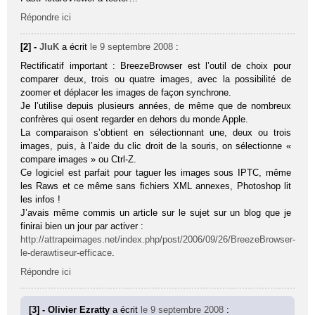
Répondre ici
[2] -
JluK
a écrit
le 9 septembre 2008
:
Rectificatif important : BreezeBrowser est l’outil de choix pour
comparer deux, trois ou quatre images, avec la possibilité de
zoomer et déplacer les images de façon synchrone.
Je l’utilise depuis plusieurs années, de même que de nombreux
confrères qui osent regarder en dehors du monde Apple.
La comparaison s’obtient en sélectionnant une, deux ou trois
images, puis, à l’aide du clic droit de la souris, on sélectionne «
compare images » ou Ctrl-Z.
Ce logiciel est parfait pour taguer les images sous IPTC, même
les Raws et ce même sans fichiers XML annexes, Photoshop lit
les infos !
J’avais même commis un article sur le sujet sur un blog que je
finirai bien un jour par activer :
http://attrapeimages.net/index.php/post/2006/09/26/BreezeBrowser-
le-derawtiseur-efficace
.
Répondre ici
[3] - Olivier Ezratty
a écrit
le 9 septembre 2008
: