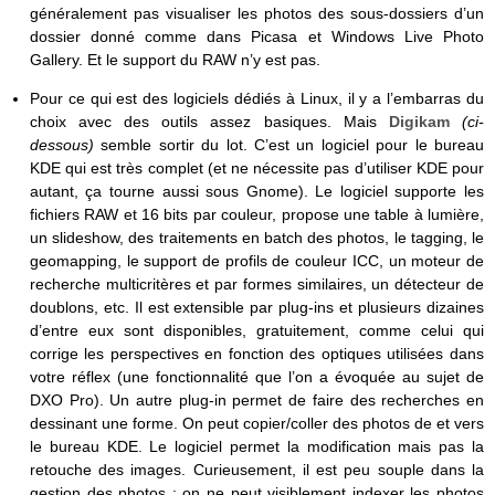
généralement pas visualiser les photos des sous-dossiers d’un
dossier donné comme dans Picasa et Windows Live Photo
Gallery. Et le support du RAW n’y est pas.
Pour ce qui est des logiciels dédiés à Linux, il y a l’embarras du
choix avec des outils assez basiques. Mais
Digikam
(ci-
dessous)
semble sortir du lot. C’est un logiciel pour le bureau
KDE qui est très complet (et ne nécessite pas d’utiliser KDE pour
autant, ça tourne aussi sous Gnome). Le logiciel supporte les
fichiers RAW et 16 bits par couleur, propose une table à lumière,
un slideshow, des traitements en batch des photos, le tagging, le
geomapping, le support de profils de couleur ICC, un moteur de
recherche multicritères et par formes similaires, un détecteur de
doublons, etc. Il est extensible par plug-ins et plusieurs dizaines
d’entre eux sont disponibles, gratuitement, comme celui qui
corrige les perspectives en fonction des optiques utilisées dans
votre réflex (une fonctionnalité que l’on a évoquée au sujet de
DXO Pro). Un autre plug-in permet de faire des recherches en
dessinant une forme. On peut copier/coller des photos de et vers
le bureau KDE. Le logiciel permet la modification mais pas la
retouche des images. Curieusement, il est peu souple dans la
gestion des photos : on ne peut visiblement indexer les photos