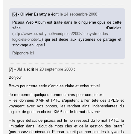
[6] - Olivier Ezratty
a écrit
le 14 septembre 2008
:
Picasa Web Album est traité dans le cinquième opus de cette
série d’articles
(
http://www.oezratty.net/wordpress/2008/lcosystme-des-
logiciels-photo-5/
) qui est dédié aux systèmes de partage et
stockage en ligne !
Répondre ici
[7] -
JM
a écrit
le 20 septembre 2008
:
Bonjour
Bravo pour cette serie d’articles claire et exhaustive!
Je me permet quelques commentaires pour completer :
– les donnees XMP et IPTC s’ajoutent a l’en tete des JPEG et
voyagent avec vos photos, les rendant ainsi independantes du
logiciel de gestion choisi. XMP est le format d’avenir.
– le gros defaut de picasa est le non respect du format IPTC, la
limitation dans l’ajout de mots cles et de la gestion des “stars”
(pas assez de niveaux). Picasa n’ecrit pas non plus les keywords