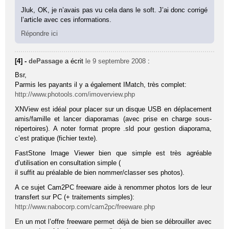
Jluk, OK, je n’avais pas vu cela dans le soft. J’ai donc corrigé
l’article avec ces informations.
Répondre ici
[4] -
dePassage
a écrit
le 9 septembre 2008
:
Bsr,
Parmis les payants il y a également IMatch, très complet:
http://www.photools.com/imoverview.php
XNView est idéal pour placer sur un disque USB en déplacement
amis/famille et lancer diaporamas (avec prise en charge sous-
répertoires). A noter format propre .sld pour gestion diaporama,
c’est pratique (fichier texte).
FastStone Image Viewer bien que simple est très agréable
d’utilisation en consultation simple (
il suffit au préalable de bien nommer/classer ses photos).
A ce sujet Cam2PC freeware aide à renommer photos lors de leur
transfert sur PC (+ traitements simples):
http://www.nabocorp.com/cam2pc/freeware.php
En un mot l’offre freeware permet déjà de bien se débrouiller avec