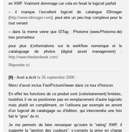
en XMP. Vraiment dommage car cela en ferait le logiciel parfait
– il manque l’excellent logiciel de catalogue IDImager
(
http://www.idimager.com
), peut etre un peu trop complexe pour le
tout venant
– dans la meme veine que IDTag : Photome (www.Photome.de)
tres prometteur
pour plus d;informations sur le workflow numerique et le
cataloguage de photos (digital asset management) :
http://www.thedambook.com/
Répondre ici
[8] -
Axel
a écrit
le 26 septembre 2008
:
Merci d’avoir inclus FastPictureViewer dans ce tour d’horizon.
En effet les fonctions de ce produit sont (volontairement) limitées,
toutefois il ne se positionne pas en remplacement d’autre logiciels
mais plutôt en complément, on l’utilisera par exemple en amont
d’un logiciel de catalogage ou d’édition, qui interviendra une fois
fait le “gros” du tri.
Je me permets de faire remarquer qu’outre le “rating” XMP, il
supporte la “gestion des couleurs”, y-compris la prise en charge