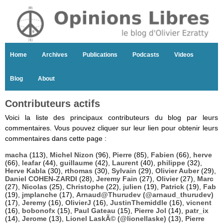
Home
Archives
Publications
Podcasts
Videos
Blog
About
Contributeurs actifs
Voici la liste des principaux contributeurs du blog par leurs
commentaires. Vous pouvez cliquer sur leur lien pour obtenir leurs
commentaires dans cette page :
macha
(113),
Michel Nizon
(96),
Pierre
(85),
Fabien
(66),
herve
(66),
leafar
(44),
guillaume
(42),
Laurent
(40),
philippe
(32),
Herve Kabla
(30),
rthomas
(30),
Sylvain
(29),
Olivier Auber
(29),
Daniel COHEN-ZARDI
(28),
Jeremy Fain
(27),
Olivier
(27),
Marc
(27),
Nicolas
(25),
Christophe
(22),
julien
(19),
Patrick
(19),
Fab
(19),
jmplanche
(17),
Arnaud@Thurudev (@arnaud_thurudev)
(17),
Jeremy
(16),
OlivierJ
(16),
JustinThemiddle
(16),
vicnent
(16),
bobonofx
(15),
Paul Gateau
(15),
Pierre Jol
(14),
patr_ix
(14),
Jerome
(13),
Lionel LaskÃ© (@lionellaske)
(13),
Pierre