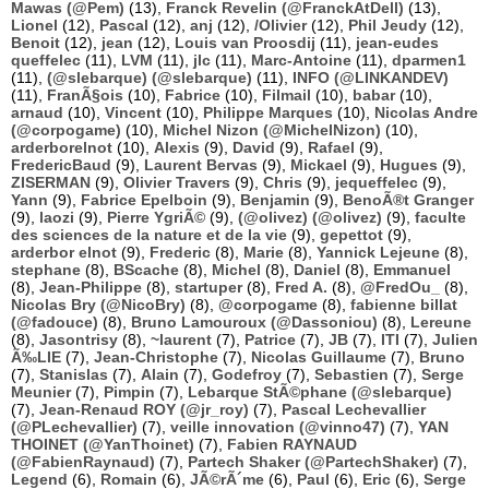
Mawas (@Pem)
(13),
Franck Revelin (@FranckAtDell)
(13),
Lionel
(12),
Pascal
(12),
anj
(12),
/Olivier
(12),
Phil Jeudy
(12),
Benoit
(12),
jean
(12),
Louis van Proosdij
(11),
jean-eudes
queffelec
(11),
LVM
(11),
jlc
(11),
Marc-Antoine
(11),
dparmen1
(11),
(@slebarque) (@slebarque)
(11),
INFO (@LINKANDEV)
(11),
FranÃ§ois
(10),
Fabrice
(10),
Filmail
(10),
babar
(10),
arnaud
(10),
Vincent
(10),
Philippe Marques
(10),
Nicolas Andre
(@corpogame)
(10),
Michel Nizon (@MichelNizon)
(10),
arderborelnot
(10),
Alexis
(9),
David
(9),
Rafael
(9),
FredericBaud
(9),
Laurent Bervas
(9),
Mickael
(9),
Hugues
(9),
ZISERMAN
(9),
Olivier Travers
(9),
Chris
(9),
jequeffelec
(9),
Yann
(9),
Fabrice Epelboin
(9),
Benjamin
(9),
BenoÃ®t Granger
(9),
laozi
(9),
Pierre YgriÃ©
(9),
(@olivez) (@olivez)
(9),
faculte
des sciences de la nature et de la vie
(9),
gepettot
(9),
arderbor elnot
(9),
Frederic
(8),
Marie
(8),
Yannick Lejeune
(8),
stephane
(8),
BScache
(8),
Michel
(8),
Daniel
(8),
Emmanuel
(8),
Jean-Philippe
(8),
startuper
(8),
Fred A.
(8),
@FredOu_
(8),
Nicolas Bry (@NicoBry)
(8),
@corpogame
(8),
fabienne billat
(@fadouce)
(8),
Bruno Lamouroux (@Dassoniou)
(8),
Lereune
(8),
Jasontrisy
(8),
~laurent
(7),
Patrice
(7),
JB
(7),
ITI
(7),
Julien
Ã‰LIE
(7),
Jean-Christophe
(7),
Nicolas Guillaume
(7),
Bruno
(7),
Stanislas
(7),
Alain
(7),
Godefroy
(7),
Sebastien
(7),
Serge
Meunier
(7),
Pimpin
(7),
Lebarque StÃ©phane (@slebarque)
(7),
Jean-Renaud ROY (@jr_roy)
(7),
Pascal Lechevallier
(@PLechevallier)
(7),
veille innovation (@vinno47)
(7),
YAN
THOINET (@YanThoinet)
(7),
Fabien RAYNAUD
(@FabienRaynaud)
(7),
Partech Shaker (@PartechShaker)
(7),
Legend
(6),
Romain
(6),
JÃ©rÃ´me
(6),
Paul
(6),
Eric
(6),
Serge