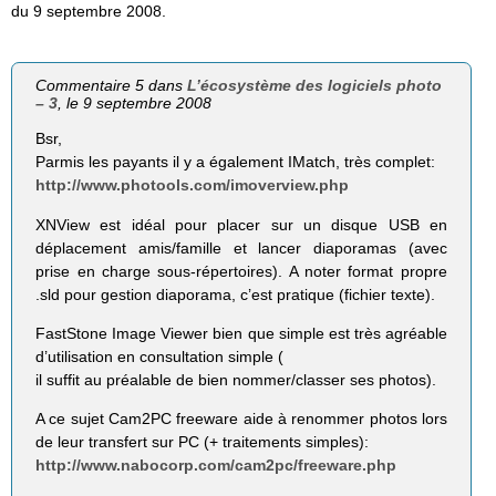
du 9 septembre 2008.
Commentaire 5 dans
L’écosystème des logiciels photo
– 3
, le 9 septembre 2008
Bsr,
Parmis les payants il y a également IMatch, très complet:
http://www.photools.com/imoverview.php
XNView est idéal pour placer sur un disque USB en
déplacement amis/famille et lancer diaporamas (avec
prise en charge sous-répertoires). A noter format propre
.sld pour gestion diaporama, c’est pratique (fichier texte).
FastStone Image Viewer bien que simple est très agréable
d’utilisation en consultation simple (
il suffit au préalable de bien nommer/classer ses photos).
A ce sujet Cam2PC freeware aide à renommer photos lors
de leur transfert sur PC (+ traitements simples):
http://www.nabocorp.com/cam2pc/freeware.php