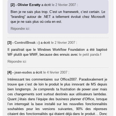
[2] - Olivier Ezratty
a écrit
le 2 février 2007
:
Bien je ne sais plus trop. C’est un framework, c’est certain. Le
“branding” autour de .NET a tellement évolué chez Microsoft
que je ne sais plus où cela en est.
Répondre ici
[3] -
ControlBreak :-)
a écrit
le 2 février 2007
:
Il paraîtrait que le Windows Workflow Foundation a été baptisé
WF plutôt que WWF, because des ennuis avec
le petit panda
!
Répondre ici
[4] -
jean-eudes
a écrit
le 4 février 2007
:
Intéressant tes commentaires sur Office2007. Paradoxalement je
trouve que c’est de loin le produit le plus innovant de MS depuis
bien longtemps. Je comprends ta frustration de power user mais
ces changements sont surtout destinés aux utilisateurs lambdas.
Quant j’étais dans l’équipe des business planner d’Office, lorsque
l’on interrogait la base installé sur les nouvelles fonctionnalités
souhaitées pour les versions suivantes, 90% des réponses
citaient des fonctionnalités qui étaient déjà dans le produit… Donc