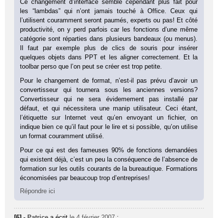
Ce changement d’interface semble cependant plus fait pour
les “lambdas” qui n’ont jamais touché à Office. Ceux qui
l’utilisent couramment seront paumés, experts ou pas! Et côté
productivité, on y perd parfois car les fonctions d’une même
catégorie sont réparties dans plusieurs bandeaux (ou menus).
Il faut par exemple plus de clics de souris pour insérer
quelques objets dans PPT et les aligner correctement. Et la
toolbar perso que l’on peut se créer est trop petite.
Pour le changement de format, n’est-il pas prévu d’avoir un
convertisseur qui tournera sous les anciennes versions?
Convertisseur qui ne sera évidemement pas installé par
défaut, et qui nécessitera une manip utilisateur. Ceci étant,
l’étiquette sur Internet veut qu’en envoyant un fichier, on
indique bien ce qu’il faut pour le lire et si possible, qu’on utilise
un format couramment utilisé.
Pour ce qui est des fameuses 90% de fonctions demandées
qui existent déjà, c’est un peu la conséquence de l’absence de
formation sur les outils courants de la bureautique. Formations
économisées par beaucoup trop d’entreprises!
Répondre ici
[6] -
Patrice
a écrit
le 4 février 2007
: