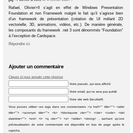
Rafael, Olivier>Il s’agit en effet de Windows Presentation
Foundation et non Framework malgré le fait qu’il s’agisse bien
d’un framework de présentation (création de UI mélant 2D
vectorielle, 3D, animations, vidéos, etc.). De manière générale,
les composants du framework .net 3 sont dénommés “Foundation”
à l’exception de Cardspace.
Répondre ici
Ajouter un commentaire
Cliquez ici pour annuler cette réponse
Votre pseudo, qui sera affiché
Votre email, qui ne sera pas publié
Votre site web (facultatif)
Vous pouvez utiliser ces tags dans vos commentaires :<a href="" title=""> <abbr
title=""> <acronym title=""> <b> <blockquote cite=""> <cite> <code> <del
datetime=""> <em> <i> <q cite=""> <s> <strike> <strong> , sachant qu'une
prévisualisation de votre commentaire est disponible en bas de page après le
captcha.