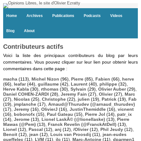
Home
Archives
Publications
Podcasts
Videos
Blog
About
Contributeurs actifs
Voici la liste des principaux contributeurs du blog par leurs
commentaires. Vous pouvez cliquer sur leur lien pour obtenir leurs
commentaires dans cette page :
macha
(113),
Michel Nizon
(96),
Pierre
(85),
Fabien
(66),
herve
(66),
leafar
(44),
guillaume
(42),
Laurent
(40),
philippe
(32),
Herve Kabla
(30),
rthomas
(30),
Sylvain
(29),
Olivier Auber
(29),
Daniel COHEN-ZARDI
(28),
Jeremy Fain
(27),
Olivier
(27),
Marc
(27),
Nicolas
(25),
Christophe
(22),
julien
(19),
Patrick
(19),
Fab
(19),
jmplanche
(17),
Arnaud@Thurudev (@arnaud_thurudev)
(17),
Jeremy
(16),
OlivierJ
(16),
JustinThemiddle
(16),
vicnent
(16),
bobonofx
(15),
Paul Gateau
(15),
Pierre Jol
(14),
patr_ix
(14),
Jerome
(13),
Lionel LaskÃ© (@lionellaske)
(13),
Pierre
Mawas (@Pem)
(13),
Franck Revelin (@FranckAtDell)
(13),
Lionel
(12),
Pascal
(12),
anj
(12),
/Olivier
(12),
Phil Jeudy
(12),
Benoit
(12),
jean
(12),
Louis van Proosdij
(11),
jean-eudes
queffelec
(11),
LVM
(11),
jlc
(11),
Marc-Antoine
(11),
dparmen1