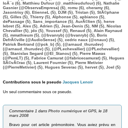
loÃ¯c
(6),
Matthieu Dufour (@_matthieudufour)
(6),
Nathalie
Gasnier (@ObservaEmpresa)
(6),
romu
(6),
cheramy
(6),
Jasontrisy
(6),
EtienneL
(5),
DJM
(5),
Tristan
(5),
StÃ©phane
(5),
Gilles
(5),
Thierry
(5),
Alphonse
(5),
apbianco
(5),
dePassage
(5),
Sans_importance
(5),
AurÃ©lien
(5),
herve
lebret
(5),
Alex
(5),
Adrien
(5),
Jean-Denis
(5),
NM
(5),
Nicolas
Chevallier
(5),
jdo
(5),
Youssef
(5),
Renaud
(5),
Alain Raynaud
(5),
mmathieum
(5),
(@bvanryb) (@bvanryb)
(5),
Boris
DefrÃ©ville (@AudioSense)
(5),
cedric naux (@cnaux)
(5),
Patrick Bertrand (@pck_b)
(5),
(@arnaud_thurudev)
(@arnaud_thurudev)
(5),
(@PLechevallier) (@PLechevallier)
(5),
Stanislas Segard (@El_Stanou)
(5),
Pierre Mawas
(@PemLT)
(5),
Fabrice Camurat (@fabricecamurat)
(5),
Hugues
SÃ©vÃ©rac
(5),
Laurent Fournier
(5),
Pierre Metivier
(@PierreMetivier)
(5),
Hugues Severac
(5),
hervet
(5),
Joel
(5)
Contributions sous le pseudo
Jacques Lenoir
Un seul commentaire sous ce pseudo.
Commentaire 1 dans
Photo numérique et GPS
, le 18
mars 2008
Bravo pour cet article prémonitoire. Vous aviez prévu en