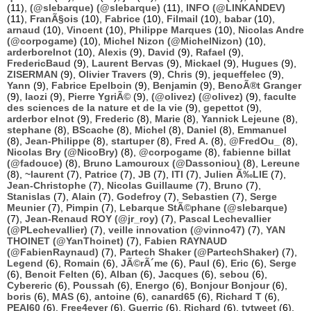
(11),
(@slebarque) (@slebarque)
(11),
INFO (@LINKANDEV)
(11),
FranÃ§ois
(10),
Fabrice
(10),
Filmail
(10),
babar
(10),
arnaud
(10),
Vincent
(10),
Philippe Marques
(10),
Nicolas Andre
(@corpogame)
(10),
Michel Nizon (@MichelNizon)
(10),
arderborelnot
(10),
Alexis
(9),
David
(9),
Rafael
(9),
FredericBaud
(9),
Laurent Bervas
(9),
Mickael
(9),
Hugues
(9),
ZISERMAN
(9),
Olivier Travers
(9),
Chris
(9),
jequeffelec
(9),
Yann
(9),
Fabrice Epelboin
(9),
Benjamin
(9),
BenoÃ®t Granger
(9),
laozi
(9),
Pierre YgriÃ©
(9),
(@olivez) (@olivez)
(9),
faculte
des sciences de la nature et de la vie
(9),
gepettot
(9),
arderbor elnot
(9),
Frederic
(8),
Marie
(8),
Yannick Lejeune
(8),
stephane
(8),
BScache
(8),
Michel
(8),
Daniel
(8),
Emmanuel
(8),
Jean-Philippe
(8),
startuper
(8),
Fred A.
(8),
@FredOu_
(8),
Nicolas Bry (@NicoBry)
(8),
@corpogame
(8),
fabienne billat
(@fadouce)
(8),
Bruno Lamouroux (@Dassoniou)
(8),
Lereune
(8),
~laurent
(7),
Patrice
(7),
JB
(7),
ITI
(7),
Julien Ã‰LIE
(7),
Jean-Christophe
(7),
Nicolas Guillaume
(7),
Bruno
(7),
Stanislas
(7),
Alain
(7),
Godefroy
(7),
Sebastien
(7),
Serge
Meunier
(7),
Pimpin
(7),
Lebarque StÃ©phane (@slebarque)
(7),
Jean-Renaud ROY (@jr_roy)
(7),
Pascal Lechevallier
(@PLechevallier)
(7),
veille innovation (@vinno47)
(7),
YAN
THOINET (@YanThoinet)
(7),
Fabien RAYNAUD
(@FabienRaynaud)
(7),
Partech Shaker (@PartechShaker)
(7),
Legend
(6),
Romain
(6),
JÃ©rÃ´me
(6),
Paul
(6),
Eric
(6),
Serge
(6),
Benoit Felten
(6),
Alban
(6),
Jacques
(6),
sebou
(6),
Cybereric
(6),
Poussah
(6),
Energo
(6),
Bonjour Bonjour
(6),
boris
(6),
MAS
(6),
antoine
(6),
canard65
(6),
Richard T
(6),
PEAI60
(6),
Free4ever
(6),
Guerric
(6),
Richard
(6),
tvtweet
(6),