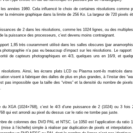
ns les années 1980. Cela influencé le choix de certaines résolutions comme p
trer la mémoire graphique dans la limite de 256 Ko. La largeur de 720 pixels é
puissances de 2 dans les résolutions, comme les 1024 lignes, ou des multiple
de la puissance des processeurs, c’est devenu moins contraignant.
 rapport 1,85 très couramment utilisé dans les salles obscures (par anamorph
a photographie n’a pas eu beaucoup d’impact sur les résolutions. Le rapport 
rité de capteurs photographiques en 4/3, quelques uns en 16/9, et quelq
 résolutions. Ainsi, les écrans plats LCD ou Plasma sont-ils matricés dans
ation visent à fabriquer des dalles de plus en plus grandes, à l’instar des “wa
 pas impossible que la taille des “vitres” et la densité du nombre de pixels
.
le du XGA (1024×768), c’est le 4/3 d’une puissance de 2 (1024) ou 3 fois 
768 qui est arrondi au pixel du dessus car le ratio ne tombe pas juste.
mbre de colonnes des DVD PAL et NTSC. Le 1050 est l’application du ratio 1
ise à l’échelle) simple à réaliser par duplication de pixels et interpolation