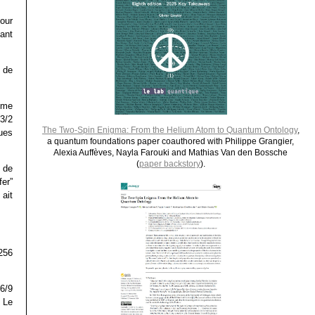
our
tant
s de
isme
3/2
The Two-Spin Enigma: From the Helium Atom to Quantum Ontology
,
ues
a quantum foundations paper coauthored with Philippe Grangier,
Alexia Auffèves, Nayla Farouki and Mathias Van den Bossche
(
paper backstory
).
 de
fer”
 ait
256
6/9
. Le