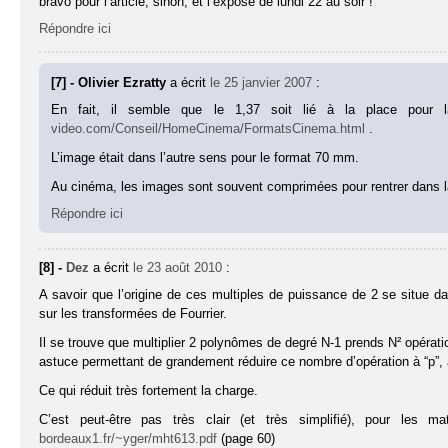
bravo pour l’article, sinon, et l’exposé de lundi 22 au soir !
Répondre ici
[7] - Olivier Ezratty
a écrit
le 25 janvier 2007
:
En fait, il semble que le 1,37 soit lié à la place pour 
video.com/Conseil/HomeCinema/FormatsCinema.html
.
L’image était dans l’autre sens pour le format 70 mm.
Au cinéma, les images sont souvent comprimées pour rentrer dans l
Répondre ici
[8] -
Dez
a écrit
le 23 août 2010
:
A savoir que l’origine de ces multiples de puissance de 2 se situe d
sur les transformées de Fourrier.
Il se trouve que multiplier 2 polynômes de degré N-1 prends N² opérati
astuce permettant de grandement réduire ce nombre d’opération à “p”
Ce qui réduit très fortement la charge.
C’est peut-être pas très clair (et très simplifié), pour les 
bordeaux1.fr/~yger/mht613.pdf
(page 60)