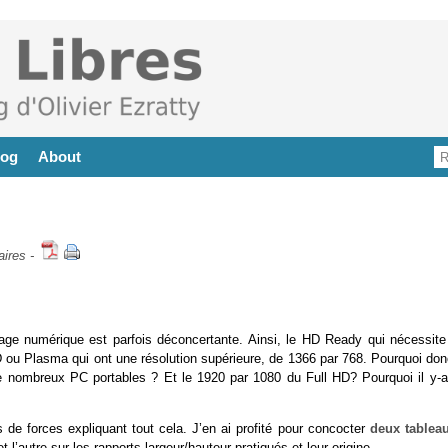
log
About
ires
-
hage numérique est parfois déconcertante. Ainsi, le HD Ready qui nécessite
D ou Plasma qui ont une résolution supérieure, de 1366 par 768. Pourquoi don
 nombreux PC portables ? Et le 1920 par 1080 du Full HD? Pourquoi il y-a-t
es de forces expliquant tout cela. J’en ai profité pour concocter
deux tablea
et l’autre sur les rapports largeur/hauteur pratiqués et leur origine.