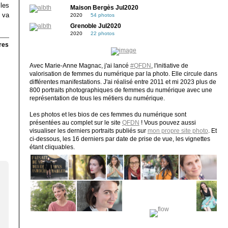
 les
Maison Bergès Jul2020
 va
2020
54 photos
Grenoble Jul2020
2020
22 photos
res
Avec Marie-Anne Magnac, j'ai lancé
#QFDN
, l'initiative de
valorisation de femmes du numérique par la photo. Elle circule dans
différentes manifestations. J'ai réalisé entre 2011 et mi 2023 plus de
800 portraits photographiques de femmes du numérique avec une
représentation de tous les métiers du numérique.
Les photos et les bios de ces femmes du numérique sont
présentées au complet sur le site
QFDN
! Vous pouvez aussi
visualiser les derniers portraits publiés sur
mon propre site photo
. Et
ci-dessous, les 16 derniers par date de prise de vue, les vignettes
étant cliquables.