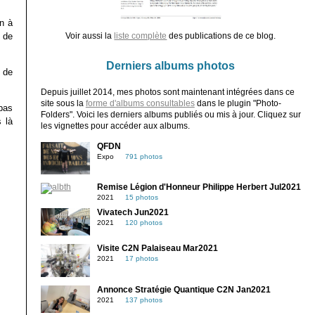
on à
s de
Voir aussi la
liste complète
des publications de ce blog.
Derniers albums photos
s de
Depuis juillet 2014, mes photos sont maintenant intégrées dans ce
site sous la
forme d'albums consultables
dans le plugin "Photo-
pas
Folders". Voici les derniers albums publiés ou mis à jour. Cliquez sur
 là
les vignettes pour accéder aux albums.
QFDN
Expo
791 photos
Remise Légion d'Honneur Philippe Herbert Jul2021
2021
15 photos
Vivatech Jun2021
2021
120 photos
Visite C2N Palaiseau Mar2021
2021
17 photos
Annonce Stratégie Quantique C2N Jan2021
2021
137 photos