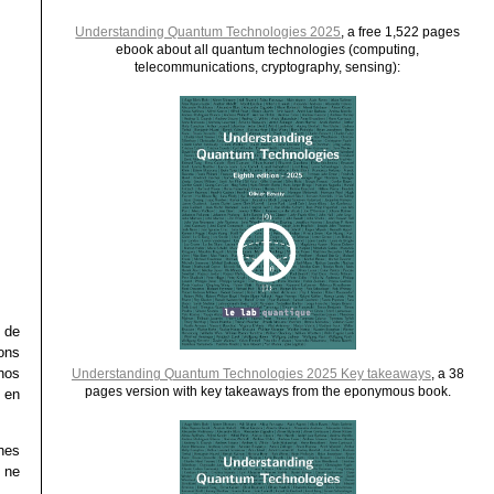
Understanding Quantum Technologies 2025
, a free 1,522 pages
ebook about all quantum technologies (computing,
telecommunications, cryptography, sensing):
s de
ons
nos
Understanding Quantum Technologies 2025 Key takeaways
, a 38
pages version with key takeaways from the eponymous book.
 en
nes
 ne