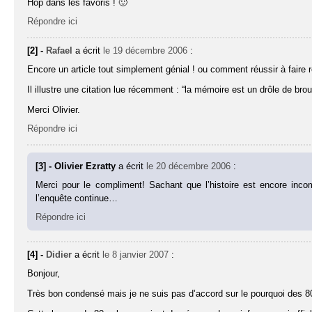
Hop dans les favoris ! 🙂
Répondre ici
[2] -
Rafael
a écrit
le 19 décembre 2006
:
Encore un article tout simplement génial ! ou comment réussir à faire re
Il illustre une citation lue récemment : “la mémoire est un drôle de broui
Merci Olivier.
Répondre ici
[3] - Olivier Ezratty
a écrit
le 20 décembre 2006
:
Merci pour le compliment! Sachant que l’histoire est encore inco
l’enquête continue…
Répondre ici
[4] -
Didier
a écrit
le 8 janvier 2007
:
Bonjour,
Très bon condensé mais je ne suis pas d’accord sur le pourquoi des 