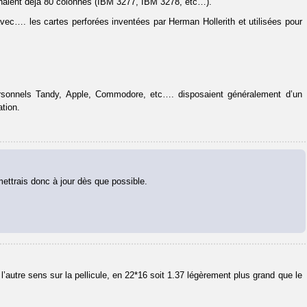
chaient déjà 80 colonnes (IBM 3277, IBM 3278, etc…).
vec…. les cartes perforées inventées par Herman Hollerith et utilisées pour
ersonnels Tandy, Apple, Commodore, etc…. disposaient généralement d’un
tion.
mettrais donc à jour dès que possible.
autre sens sur la pellicule, en 22*16 soit 1.37 légèrement plus grand que le