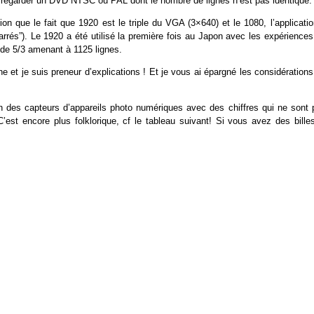
va regarder un DVD NTSC ou PAL dont le nombre de lignes n’est pas identique.
tion que le fait que 1920 est le triple du VGA (3×640) et le 1080, l’applicati
carrés”). Le 1920 a été utilisé la première fois au Japon avec les expérience
 de 5/3 amenant à 1125 lignes.
ne et je suis preneur d’explications ! Et je vous ai épargné les considération
ion des capteurs d’appareils photo numériques avec des chiffres qui ne sont 
’est encore plus folklorique, cf le tableau suivant! Si vous avez des billes