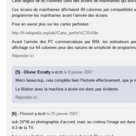
Cette largeur de 80 colonnes vient des écrans de mainframes qui affi
Ces écrans de mainframes affichaient 80 colonnes par compatibilité a
programmer les mainframes avant l’arrivée des écrans.
Pour en savoir plus sur les cartes perforées :
http://fr.wikipedia.org/wiki/Carte_perfor%C3%A9e
Avant l’arrivée des PC commercialisés par IBM, les ordinateurs p
affichage sur 64 colonnes pour des raisons de simplicité de programma
Répondre ici
[5] - Olivier Ezratty
a écrit
le 8 janvier 2007
:
Merci beaucoup, cela complète bien l’histoire effectivement, que je 
La filiation avec la machine à écrire est donc pas évidente.
Répondre ici
[6] -
Florent
a écrit
le 25 janvier 2007
:
euh 24*36 en photographie d’accord, mais au cinéma l’image est dans l’
4:3 de la TV.