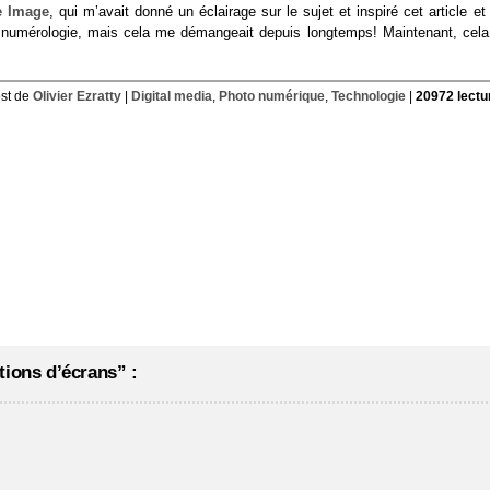
e Image
, qui m’avait donné un éclairage sur le sujet et inspiré cet article et
 de numérologie, mais cela me démangeait depuis longtemps! Maintenant, cela
st de
Olivier Ezratty
|
Digital media
,
Photo numérique
,
Technologie
|
20972 lectu
tions d’écrans” :