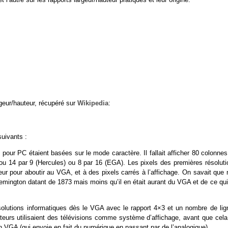
rgeur/hauteur, récupéré sur
Wikipedia
:
suivants :
 pour PC étaient basées sur le mode caractère. Il fallait afficher 80 colonne
ou 14 par 9 (Hercules) ou 8 par 16 (EGA). Les pixels des premières résoluti
r pour aboutir au VGA, et à des pixels carrés à l’affichage. On savait que 
ngton datant de 1873 mais moins qu’il en était aurant du VGA et de ce qui
ésolutions informatiques dès le VGA avec le rapport 4×3 et un nombre de lig
teurs utilisaient des télévisions comme système d’affichage, avant que cela
 VGA (qui envoie en fait du numérique en passant par de l’analogique).