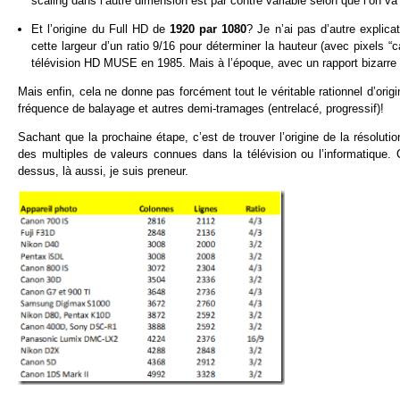
scaling dans l’autre dimension est par contre variable selon que l’on 
Et l’origine du Full HD de
1920 par 1080
? Je n’ai pas d’autre explica
cette largeur d’un ratio 9/16 pour déterminer la hauteur (avec pixels “
télévision HD MUSE en 1985. Mais à l’époque, avec un rapport bizarre
Mais enfin, cela ne donne pas forcément tout le véritable rationnel d’origi
fréquence de balayage et autres demi-tramages (entrelacé, progressif)!
Sachant que la prochaine étape, c’est de trouver l’origine de la résolut
des multiples de valeurs connues dans la télévision ou l’informatique. C
dessus, là aussi, je suis preneur.