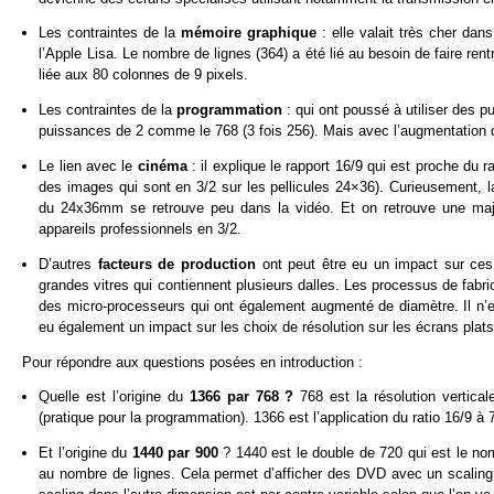
Les contraintes de la
mémoire graphique
: elle valait très cher da
l’Apple Lisa. Le nombre de lignes (364) a été lié au besoin de faire ren
liée aux 80 colonnes de 9 pixels.
Les contraintes de la
programmation
: qui ont poussé à utiliser des 
puissances de 2 comme le 768 (3 fois 256). Mais avec l’augmentation 
Le lien avec le
cinéma
: il explique le rapport 16/9 qui est proche du
des images qui sont en 3/2 sur les pellicules 24×36). Curieusement, l
du 24x36mm se retrouve peu dans la vidéo. Et on retrouve une majo
appareils professionnels en 3/2.
D’autres
facteurs de production
ont peut être eu un impact sur ces
grandes vitres qui contiennent plusieurs dalles. Les processus de fabric
des micro-processeurs qui ont également augmenté de diamètre. Il n’est
eu également un impact sur les choix de résolution sur les écrans plats
Pour répondre aux questions posées en introduction :
Quelle est l’origine du
1366 par 768 ?
768 est la résolution vertica
(pratique pour la programmation). 1366 est l’application du ratio 16/9 à 
Et l’origine du
1440 par 900
? 1440 est le double de 720 qui est le no
au nombre de lignes. Cela permet d’afficher des DVD avec un scaling (m