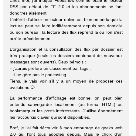
Chez moi, j’ai indqué Feedshow comme étant le lecteur
RSS par défaut de FF 2.0 et les abonnements se font
donc très aisément.
L’intérêt d’utiliser un lecteur online est bien entendu que la
lecture peut se faire indifféramment depuis son domicile
ou son bureau : la lecture des flux reprend là où l’on s’est
arrêté précédemment.
L’organisation et la consultation des flux par dossier est
très pratique (seuls les dossiers contenant de nouveaux
messages sont ouverts). Deux bémols :
– j’aurais préféré un classement par tags ;
– il ne gère pas le podcasting.
Tiens, je vais voir s’il y a un moyen de proposer ces
évolutions 😉
La performance d’affichage est bonne, on peut bien
entendu sauvegarder localement (au format HTML) ou
bookmarquer les posts intéressants. J’utilise énormément
les raccourcis clavier qui sont disponibles.
Bref, je l’ai fait découvrir à mon entourage de geeks web
2.0 qui l’ont tous adoptés depuis. Mais le choix d’un