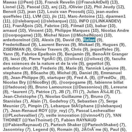
Mawas (@Pem)
(13),
Franck Revelin (@FranckAtDell)
(13),
Lionel
(12),
Pascal
(12),
anj
(12),
/Olivier
(12),
Phil Jeudy
(12),
Benoit
(12),
jean
(12),
Louis van Proosdij
(11),
jean-eudes
queffelec
(11),
LVM
(11),
jlc
(11),
Marc-Antoine
(11),
dparmen1
(11),
(@slebarque) (@slebarque)
(11),
INFO (@LINKANDEV)
(11),
FranÃ§ois
(10),
Fabrice
(10),
Filmail
(10),
babar
(10),
arnaud
(10),
Vincent
(10),
Philippe Marques
(10),
Nicolas Andre
(@corpogame)
(10),
Michel Nizon (@MichelNizon)
(10),
arderborelnot
(10),
Alexis
(9),
David
(9),
Rafael
(9),
FredericBaud
(9),
Laurent Bervas
(9),
Mickael
(9),
Hugues
(9),
ZISERMAN
(9),
Olivier Travers
(9),
Chris
(9),
jequeffelec
(9),
Yann
(9),
Fabrice Epelboin
(9),
Benjamin
(9),
BenoÃ®t Granger
(9),
laozi
(9),
Pierre YgriÃ©
(9),
(@olivez) (@olivez)
(9),
faculte
des sciences de la nature et de la vie
(9),
gepettot
(9),
arderbor elnot
(9),
Frederic
(8),
Marie
(8),
Yannick Lejeune
(8),
stephane
(8),
BScache
(8),
Michel
(8),
Daniel
(8),
Emmanuel
(8),
Jean-Philippe
(8),
startuper
(8),
Fred A.
(8),
@FredOu_
(8),
Nicolas Bry (@NicoBry)
(8),
@corpogame
(8),
fabienne billat
(@fadouce)
(8),
Bruno Lamouroux (@Dassoniou)
(8),
Lereune
(8),
~laurent
(7),
Patrice
(7),
JB
(7),
ITI
(7),
Julien Ã‰LIE
(7),
Jean-Christophe
(7),
Nicolas Guillaume
(7),
Bruno
(7),
Stanislas
(7),
Alain
(7),
Godefroy
(7),
Sebastien
(7),
Serge
Meunier
(7),
Pimpin
(7),
Lebarque StÃ©phane (@slebarque)
(7),
Jean-Renaud ROY (@jr_roy)
(7),
Pascal Lechevallier
(@PLechevallier)
(7),
veille innovation (@vinno47)
(7),
YAN
THOINET (@YanThoinet)
(7),
Fabien RAYNAUD
(@FabienRaynaud)
(7),
Partech Shaker (@PartechShaker)
(7),
Jasontrisy
(7),
Legend
(6),
Romain
(6),
JÃ©rÃ´me
(6),
Paul
(6),