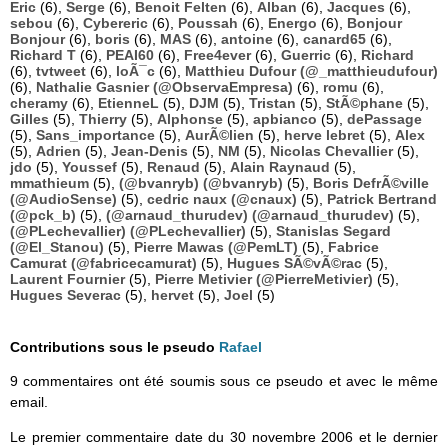
Eric
(6),
Serge
(6),
Benoit Felten
(6),
Alban
(6),
Jacques
(6),
sebou
(6),
Cybereric
(6),
Poussah
(6),
Energo
(6),
Bonjour
Bonjour
(6),
boris
(6),
MAS
(6),
antoine
(6),
canard65
(6),
Richard T
(6),
PEAI60
(6),
Free4ever
(6),
Guerric
(6),
Richard
(6),
tvtweet
(6),
loÃ¯c
(6),
Matthieu Dufour (@_matthieudufour)
(6),
Nathalie Gasnier (@ObservaEmpresa)
(6),
romu
(6),
cheramy
(6),
EtienneL
(5),
DJM
(5),
Tristan
(5),
StÃ©phane
(5),
Gilles
(5),
Thierry
(5),
Alphonse
(5),
apbianco
(5),
dePassage
(5),
Sans_importance
(5),
AurÃ©lien
(5),
herve lebret
(5),
Alex
(5),
Adrien
(5),
Jean-Denis
(5),
NM
(5),
Nicolas Chevallier
(5),
jdo
(5),
Youssef
(5),
Renaud
(5),
Alain Raynaud
(5),
mmathieum
(5),
(@bvanryb) (@bvanryb)
(5),
Boris DefrÃ©ville
(@AudioSense)
(5),
cedric naux (@cnaux)
(5),
Patrick Bertrand
(@pck_b)
(5),
(@arnaud_thurudev) (@arnaud_thurudev)
(5),
(@PLechevallier) (@PLechevallier)
(5),
Stanislas Segard
(@El_Stanou)
(5),
Pierre Mawas (@PemLT)
(5),
Fabrice
Camurat (@fabricecamurat)
(5),
Hugues SÃ©vÃ©rac
(5),
Laurent Fournier
(5),
Pierre Metivier (@PierreMetivier)
(5),
Hugues Severac
(5),
hervet
(5),
Joel
(5)
Contributions sous le pseudo
Rafael
9 commentaires ont été soumis sous ce pseudo et avec le même
email.
Le premier commentaire date du 30 novembre 2006 et le dernier