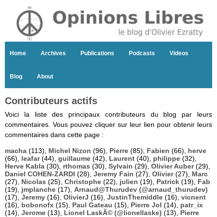
Home
Archives
Publications
Podcasts
Videos
Blog
About
Contributeurs actifs
Voici la liste des principaux contributeurs du blog par leurs
commentaires. Vous pouvez cliquer sur leur lien pour obtenir leurs
commentaires dans cette page :
macha
(113),
Michel Nizon
(96),
Pierre
(85),
Fabien
(66),
herve
(66),
leafar
(44),
guillaume
(42),
Laurent
(40),
philippe
(32),
Herve Kabla
(30),
rthomas
(30),
Sylvain
(29),
Olivier Auber
(29),
Daniel COHEN-ZARDI
(28),
Jeremy Fain
(27),
Olivier
(27),
Marc
(27),
Nicolas
(25),
Christophe
(22),
julien
(19),
Patrick
(19),
Fab
(19),
jmplanche
(17),
Arnaud@Thurudev (@arnaud_thurudev)
(17),
Jeremy
(16),
OlivierJ
(16),
JustinThemiddle
(16),
vicnent
(16),
bobonofx
(15),
Paul Gateau
(15),
Pierre Jol
(14),
patr_ix
(14),
Jerome
(13),
Lionel LaskÃ© (@lionellaske)
(13),
Pierre