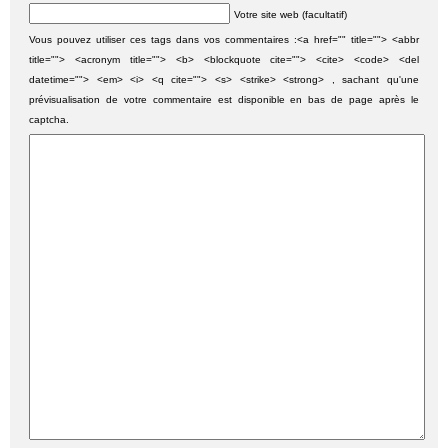
Votre site web (facultatif)
Vous pouvez utiliser ces tags dans vos commentaires :<a href="" title=""> <abbr
title=""> <acronym title=""> <b> <blockquote cite=""> <cite> <code> <del
datetime=""> <em> <i> <q cite=""> <s> <strike> <strong> , sachant qu'une
prévisualisation de votre commentaire est disponible en bas de page après le
captcha.