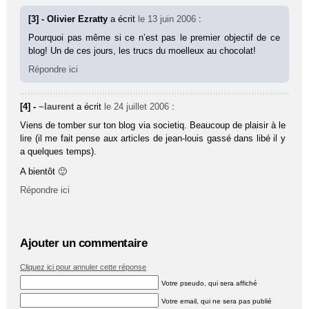
[3] - Olivier Ezratty
a écrit
le 13 juin 2006
:
Pourquoi pas même si ce n’est pas le premier objectif de ce
blog! Un de ces jours, les trucs du moelleux au chocolat!
Répondre ici
[4] -
~laurent
a écrit
le 24 juillet 2006
:
Viens de tomber sur ton blog via societiq. Beaucoup de plaisir à le
lire (il me fait pense aux articles de jean-louis gassé dans libé il y
a quelques temps).
A bientôt 🙂
Répondre ici
Ajouter un commentaire
Cliquez ici pour annuler cette réponse
Votre pseudo, qui sera affiché
Votre email, qui ne sera pas publié