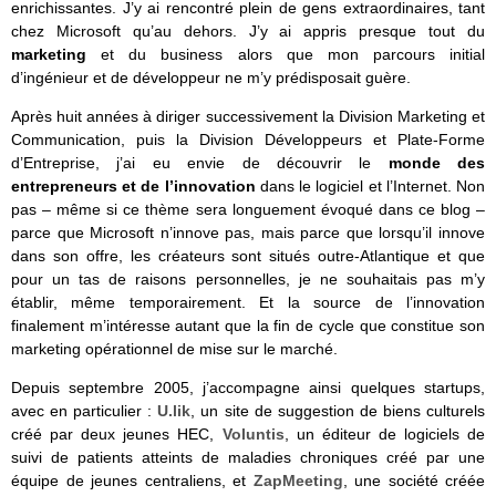
enrichissantes. J’y ai rencontré plein de gens extraordinaires, tant
chez Microsoft qu’au dehors. J’y ai appris presque tout du
marketing
et du business alors que mon parcours initial
d’ingénieur et de développeur ne m’y prédisposait guère.
Après huit années à diriger successivement la Division Marketing et
Communication, puis la Division Développeurs et Plate-Forme
d’Entreprise, j’ai eu envie de découvrir le
monde des
entrepreneurs et de l’innovation
dans le logiciel et l’Internet. Non
pas – même si ce thème sera longuement évoqué dans ce blog –
parce que Microsoft n’innove pas, mais parce que lorsqu’il innove
dans son offre, les créateurs sont situés outre-Atlantique et que
pour un tas de raisons personnelles, je ne souhaitais pas m’y
établir, même temporairement. Et la source de l’innovation
finalement m’intéresse autant que la fin de cycle que constitue son
marketing opérationnel de mise sur le marché.
Depuis septembre 2005, j’accompagne ainsi quelques startups,
avec en particulier :
U.lik
, un site de suggestion de biens culturels
créé par deux jeunes HEC,
Voluntis
, un éditeur de logiciels de
suivi de patients atteints de maladies chroniques créé par une
équipe de jeunes centraliens, et
ZapMeeting
, une société créée