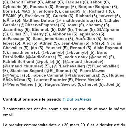
(6),
Benoit Felten
(6),
Alban
(6),
Jacques
(6),
sebou
(6),
Cybereric
(6),
Poussah
(6),
Energo
(6),
Bonjour Bonjour
(6),
boris
(6),
MAS
(6),
antoine
(6),
canard65
(6),
Richard T
(6),
PEAI60
(6),
Free4ever
(6),
Guerric
(6),
Richard
(6),
tvtweet
(6),
loÃ¯c
(6),
Matthieu Dufour (@_matthieudufour)
(6),
Nathalie
Gasnier (@ObservaEmpresa)
(6),
romu
(6),
cheramy
(6),
Jasontrisy
(6),
EtienneL
(5),
DJM
(5),
Tristan
(5),
StÃ©phane
(5),
Gilles
(5),
Thierry
(5),
Alphonse
(5),
apbianco
(5),
dePassage
(5),
Sans_importance
(5),
AurÃ©lien
(5),
herve
lebret
(5),
Alex
(5),
Adrien
(5),
Jean-Denis
(5),
NM
(5),
Nicolas
Chevallier
(5),
jdo
(5),
Youssef
(5),
Renaud
(5),
Alain Raynaud
(5),
mmathieum
(5),
(@bvanryb) (@bvanryb)
(5),
Boris
DefrÃ©ville (@AudioSense)
(5),
cedric naux (@cnaux)
(5),
Patrick Bertrand (@pck_b)
(5),
(@arnaud_thurudev)
(@arnaud_thurudev)
(5),
(@PLechevallier) (@PLechevallier)
(5),
Stanislas Segard (@El_Stanou)
(5),
Pierre Mawas
(@PemLT)
(5),
Fabrice Camurat (@fabricecamurat)
(5),
Hugues
SÃ©vÃ©rac
(5),
Laurent Fournier
(5),
Pierre Metivier
(@PierreMetivier)
(5),
Hugues Severac
(5),
hervet
(5),
Joel
(5)
Contributions sous le pseudo
@DuflosAlexis
3 commentaires ont été soumis sous ce pseudo et avec le même
email.
Le premier commentaire date du 30 mars 2016 et le dernier est du