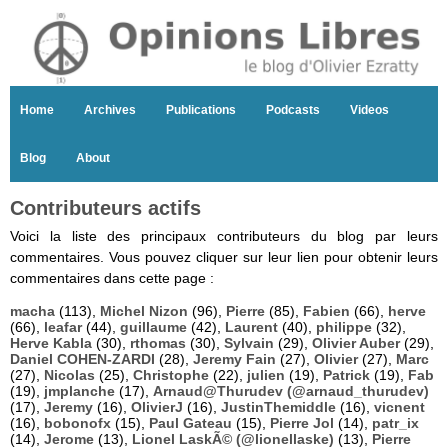
Home
Archives
Publications
Podcasts
Videos
Blog
About
Contributeurs actifs
Voici la liste des principaux contributeurs du blog par leurs
commentaires. Vous pouvez cliquer sur leur lien pour obtenir leurs
commentaires dans cette page :
macha
(113),
Michel Nizon
(96),
Pierre
(85),
Fabien
(66),
herve
(66),
leafar
(44),
guillaume
(42),
Laurent
(40),
philippe
(32),
Herve Kabla
(30),
rthomas
(30),
Sylvain
(29),
Olivier Auber
(29),
Daniel COHEN-ZARDI
(28),
Jeremy Fain
(27),
Olivier
(27),
Marc
(27),
Nicolas
(25),
Christophe
(22),
julien
(19),
Patrick
(19),
Fab
(19),
jmplanche
(17),
Arnaud@Thurudev (@arnaud_thurudev)
(17),
Jeremy
(16),
OlivierJ
(16),
JustinThemiddle
(16),
vicnent
(16),
bobonofx
(15),
Paul Gateau
(15),
Pierre Jol
(14),
patr_ix
(14),
Jerome
(13),
Lionel LaskÃ© (@lionellaske)
(13),
Pierre