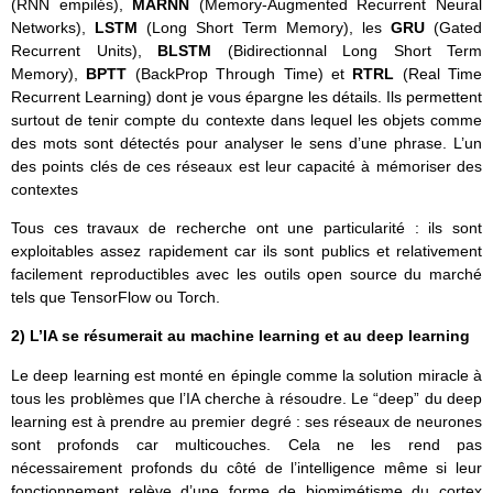
(RNN empilés),
MARNN
(Memory-Augmented Recurrent Neural
Networks),
LSTM
(Long Short Term Memory), les
GRU
(Gated
Recurrent Units),
BLSTM
(Bidirectionnal Long Short Term
Memory),
BPTT
(BackProp Through Time) et
RTRL
(Real Time
Recurrent Learning) dont je vous épargne les détails. Ils permettent
surtout de tenir compte du contexte dans lequel les objets comme
des mots sont détectés pour analyser le sens d’une phrase. L’un
des points clés de ces réseaux est leur capacité à mémoriser des
contextes
Tous ces travaux de recherche ont une particularité : ils sont
exploitables assez rapidement car ils sont publics et relativement
facilement reproductibles avec les outils open source du marché
tels que TensorFlow ou Torch.
2) L’IA se résumerait au machine learning et au deep learning
Le deep learning est monté en épingle comme la solution miracle à
tous les problèmes que l’IA cherche à résoudre. Le “deep” du deep
learning est à prendre au premier degré : ses réseaux de neurones
sont profonds car multicouches. Cela ne les rend pas
nécessairement profonds du côté de l’intelligence même si leur
fonctionnement relève d’une forme de biomimétisme du cortex