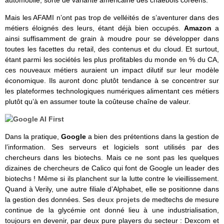
automobile, sorte de variante américaine des chaebols coréens.
Mais les AFAMI n’ont pas trop de velléités de s’aventurer dans des
métiers éloignés des leurs, étant déjà bien occupés.
Amazon
a
ainsi suffisamment de grain à moudre pour se développer dans
toutes les facettes du retail, des contenus et du cloud. Et surtout,
étant parmi les sociétés les plus profitables du monde en % du CA,
ces nouveaux métiers auraient un impact dilutif sur leur modèle
économique. Ils auront donc plutôt tendance à se concentrer sur
les plateformes technologiques numériques alimentant ces métiers
plutôt qu’à en assumer toute la coûteuse chaîne de valeur.
Dans la pratique,
Google
a bien des prétentions dans la gestion de
l’information. Ses serveurs et logiciels sont utilisés par des
chercheurs dans les biotechs. Mais ce ne sont pas les quelques
dizaines de chercheurs de Calico qui font de Google un leader des
biotechs ! Même si ils planchent sur la lutte contre le vieillissement.
Quand à Verily, une autre filiale d’Alphabet, elle se positionne dans
la gestion des données. Ses
deux projets
de medtechs de mesure
continue de la glycémie ont donné lieu à une industrialisation,
toujours en devenir, par deux pure players du secteur : Dexcom et