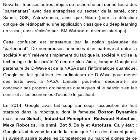
Novartis. Tous ses autres projets de recherche ont donné lieu à des
“partenariats” avec des entreprises du secteur de la santé, dont
Sanofi, GSK, AstraZeneca, ainsi que Nikon (pour la détection
optique de rétinopathie, une application classique du deep learning
en vision, aussi réalisée par
IBM Watson
et diverses startups).
Cette confusion est entretenue par la notion galvaudée de
“partenariat”. De nombreuses annonces d’un partenariat entre la
société X et Y relèvent simplement du fait que la société X utilise la
technologie de la société Y, rien de plus. Ainsi, lorsque Google est
partenaire de D-Wave et de la NASA dans l’informatique quantique,
Google ne fait qu’utiliser les ordinateurs de D-Wave pour mener
des tests avec la NASA. Ensuite, peut-être, décidera-t-il de
concevoir ses propres ordinateurs quantiques si le besoin s’en fait
sentir et si les économies d’échelle le justifient.
En 2014, Google avait fait coup sur coup l’acquisition de huit
startups dans la robotique, dont la fameuse
Boston Dynamics
mais aussi
Schaft
,
Industrial Perception
,
Redwood Robotics
,
Meka Robotics
,
Holomni
,
Bot & Dolly
et
Autofuss
. Ca y était :
Google allait devenir le roi de la robotique ! Les dés étaient joués.
Ils avaient aspiré toutes les compétences du marché dignes de ce