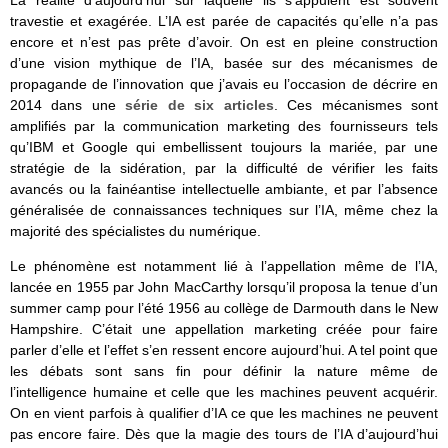
La réalité d’aujourd’hui sur laquelle ils s’appuient est souvent
travestie et exagérée. L’IA est parée de capacités qu’elle n’a pas
encore et n’est pas prête d’avoir. On est en pleine construction
d’une vision mythique de l’IA, basée sur des mécanismes de
propagande de l’innovation que j’avais eu l’occasion de décrire en
2014 dans une
série de six articles
. Ces mécanismes sont
amplifiés par la communication marketing des fournisseurs tels
qu’IBM et Google qui embellissent toujours la mariée, par une
stratégie de la sidération, par la difficulté de vérifier les faits
avancés ou la fainéantise intellectuelle ambiante, et par l’absence
généralisée de connaissances techniques sur l’IA, même chez la
majorité des spécialistes du numérique.
Le phénomène est notamment lié à l’appellation même de l’IA,
lancée en 1955 par John MacCarthy lorsqu’il proposa la tenue d’un
summer camp pour l’été 1956 au collège de Darmouth dans le New
Hampshire. C’était une appellation marketing créée pour faire
parler d’elle et l’effet s’en ressent encore aujourd’hui. A tel point que
les débats sont sans fin pour définir la nature même de
l’intelligence humaine et celle que les machines peuvent acquérir.
On en vient parfois à qualifier d’IA ce que les machines ne peuvent
pas encore faire. Dès que la magie des tours de l’IA d’aujourd’hui