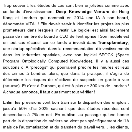
Trop souvent, les études de cas sont bien enjolivées comme avec
ce fonds d’investissement
Deep Knowledge Venture
de Hong
Kong et Londres qui nommait en 2014 une IA à son board,
dénommée VITAL ! Elle devait servir à identifier les projets les plus
prometteurs dans lesquels investir. Le logiciel est ainsi facilement
passé de membre du board à CEO de l’entreprise ! Son modèle est
en tout cas récursif car ce fonds a investi dans
Transplanetary
,
une startup spécialisée dans la recommandation d’investissements
dans les industries spatiales, avec son logiciel SPOCK (Space
Program Ontologically Computed Knowledge). Il y a aussi ces
solutions d’IA “precogs” qui pourraient prédire les heures et lieux
des crimes à Londres alors, que dans la pratique, il s’agira de
déterminer les risques de récidives de suspects en garde à vue
(
source
). Et c’est à Durham, qui est à plus de 300 km de Londres !
A chaque annonce, il faut quasiment tout vérifier !
Enfin, les prévisions vont bon train sur la disparition des emplois :
jusqu’à 50% d’ici 2025 sachant que des études récentes sont
descendues à 7% en net. En oubliant au passage qu’une bonne
part de la disparition de métiers ne vient pas spécifiquement de l’IA
mais de l’automatisation et du transfert du travail vers… les clients,