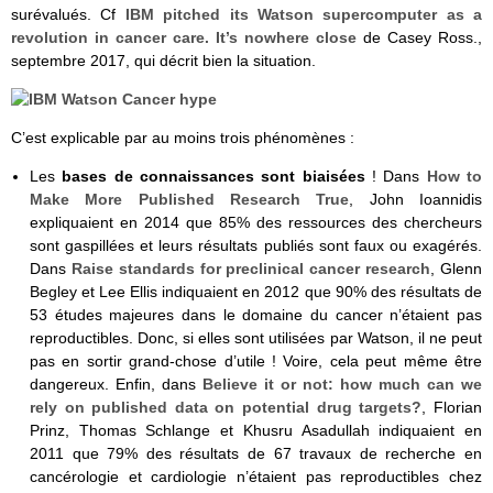
surévalués. Cf
IBM pitched its Watson supercomputer as a
revolution in cancer care. It’s nowhere close
de Casey Ross.,
septembre 2017, qui décrit bien la situation.
C’est explicable par au moins trois phénomènes :
Les
bases de connaissances sont biaisées
! Dans
How to
Make More Published Research True
, John Ioannidis
expliquaient en 2014 que 85% des ressources des chercheurs
sont gaspillées et leurs résultats publiés sont faux ou exagérés.
Dans
Raise standards for preclinical cancer research
, Glenn
Begley et Lee Ellis indiquaient en 2012 que 90% des résultats de
53 études majeures dans le domaine du cancer n’étaient pas
reproductibles. Donc, si elles sont utilisées par Watson, il ne peut
pas en sortir grand-chose d’utile ! Voire, cela peut même être
dangereux. Enfin, dans
Believe it or not: how much can we
rely on published data on potential drug targets?
, Florian
Prinz, Thomas Schlange et Khusru Asadullah indiquaient en
2011 que 79% des résultats de 67 travaux de recherche en
cancérologie et cardiologie n’étaient pas reproductibles chez