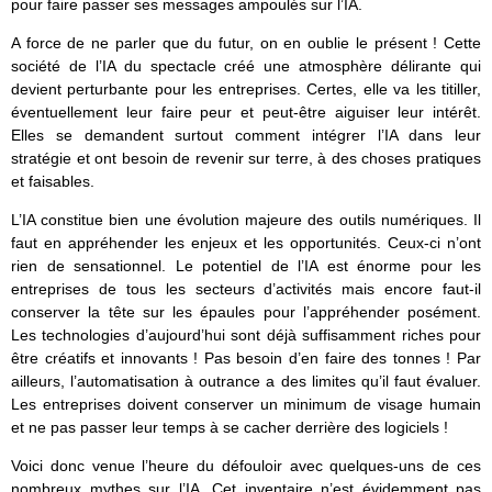
pour faire passer ses messages ampoulés sur l’IA.
A force de ne parler que du futur, on en oublie le présent ! Cette
société de l’IA du spectacle créé une atmosphère délirante qui
devient perturbante pour les entreprises. Certes, elle va les titiller,
éventuellement leur faire peur et peut-être aiguiser leur intérêt.
Elles se demandent surtout comment intégrer l’IA dans leur
stratégie et ont besoin de revenir sur terre, à des choses pratiques
et faisables.
L’IA constitue bien une évolution majeure des outils numériques. Il
faut en appréhender les enjeux et les opportunités. Ceux-ci n’ont
rien de sensationnel. Le potentiel de l’IA est énorme pour les
entreprises de tous les secteurs d’activités mais encore faut-il
conserver la tête sur les épaules pour l’appréhender posément.
Les technologies d’aujourd’hui sont déjà suffisamment riches pour
être créatifs et innovants ! Pas besoin d’en faire des tonnes ! Par
ailleurs, l’automatisation à outrance a des limites qu’il faut évaluer.
Les entreprises doivent conserver un minimum de visage humain
et ne pas passer leur temps à se cacher derrière des logiciels !
Voici donc venue l’heure du défouloir avec quelques-uns de ces
nombreux mythes sur l’IA. Cet inventaire n’est évidemment pas