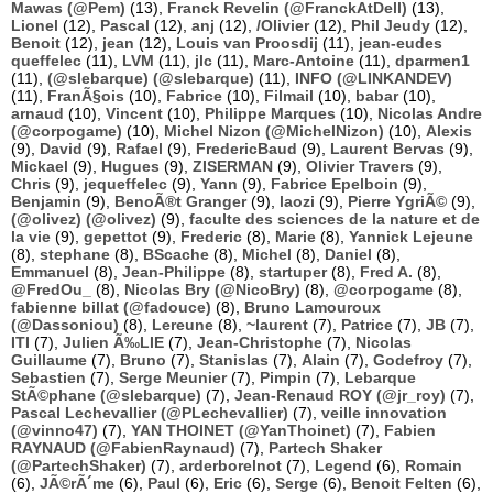
Mawas (@Pem)
(13),
Franck Revelin (@FranckAtDell)
(13),
Lionel
(12),
Pascal
(12),
anj
(12),
/Olivier
(12),
Phil Jeudy
(12),
Benoit
(12),
jean
(12),
Louis van Proosdij
(11),
jean-eudes
queffelec
(11),
LVM
(11),
jlc
(11),
Marc-Antoine
(11),
dparmen1
(11),
(@slebarque) (@slebarque)
(11),
INFO (@LINKANDEV)
(11),
FranÃ§ois
(10),
Fabrice
(10),
Filmail
(10),
babar
(10),
arnaud
(10),
Vincent
(10),
Philippe Marques
(10),
Nicolas Andre
(@corpogame)
(10),
Michel Nizon (@MichelNizon)
(10),
Alexis
(9),
David
(9),
Rafael
(9),
FredericBaud
(9),
Laurent Bervas
(9),
Mickael
(9),
Hugues
(9),
ZISERMAN
(9),
Olivier Travers
(9),
Chris
(9),
jequeffelec
(9),
Yann
(9),
Fabrice Epelboin
(9),
Benjamin
(9),
BenoÃ®t Granger
(9),
laozi
(9),
Pierre YgriÃ©
(9),
(@olivez) (@olivez)
(9),
faculte des sciences de la nature et de
la vie
(9),
gepettot
(9),
Frederic
(8),
Marie
(8),
Yannick Lejeune
(8),
stephane
(8),
BScache
(8),
Michel
(8),
Daniel
(8),
Emmanuel
(8),
Jean-Philippe
(8),
startuper
(8),
Fred A.
(8),
@FredOu_
(8),
Nicolas Bry (@NicoBry)
(8),
@corpogame
(8),
fabienne billat (@fadouce)
(8),
Bruno Lamouroux
(@Dassoniou)
(8),
Lereune
(8),
~laurent
(7),
Patrice
(7),
JB
(7),
ITI
(7),
Julien Ã‰LIE
(7),
Jean-Christophe
(7),
Nicolas
Guillaume
(7),
Bruno
(7),
Stanislas
(7),
Alain
(7),
Godefroy
(7),
Sebastien
(7),
Serge Meunier
(7),
Pimpin
(7),
Lebarque
StÃ©phane (@slebarque)
(7),
Jean-Renaud ROY (@jr_roy)
(7),
Pascal Lechevallier (@PLechevallier)
(7),
veille innovation
(@vinno47)
(7),
YAN THOINET (@YanThoinet)
(7),
Fabien
RAYNAUD (@FabienRaynaud)
(7),
Partech Shaker
(@PartechShaker)
(7),
arderborelnot
(7),
Legend
(6),
Romain
(6),
JÃ©rÃ´me
(6),
Paul
(6),
Eric
(6),
Serge
(6),
Benoit Felten
(6),