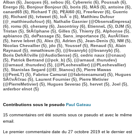
Alban
(6),
Jacques
(6),
sebou
(6),
Cybereric
(6),
Poussah
(6),
Energo
(6),
Bonjour Bonjour
(6),
boris
(6),
MAS
(6),
antoine
(6),
canard65
(6),
Richard T
(6),
PEAI60
(6),
Free4ever
(6),
Guerric
(6),
Richard
(6),
tvtweet
(6),
loÃ¯c
(6),
Matthieu Dufour
(@_matthieudufour)
(6),
Nathalie Gasnier (@ObservaEmpresa)
(6),
romu
(6),
cheramy
(6),
Jasontrisy
(6),
EtienneL
(5),
DJM
(5),
Tristan
(5),
StÃ©phane
(5),
Gilles
(5),
Thierry
(5),
Alphonse
(5),
apbianco
(5),
dePassage
(5),
Sans_importance
(5),
AurÃ©lien
(5),
herve lebret
(5),
Alex
(5),
Adrien
(5),
Jean-Denis
(5),
NM
(5),
Nicolas Chevallier
(5),
jdo
(5),
Youssef
(5),
Renaud
(5),
Alain
Raynaud
(5),
mmathieum
(5),
(@bvanryb) (@bvanryb)
(5),
Boris DefrÃ©ville (@AudioSense)
(5),
cedric naux (@cnaux)
(5),
Patrick Bertrand (@pck_b)
(5),
(@arnaud_thurudev)
(@arnaud_thurudev)
(5),
(@PLechevallier) (@PLechevallier)
(5),
Stanislas Segard (@El_Stanou)
(5),
Pierre Mawas
(@PemLT)
(5),
Fabrice Camurat (@fabricecamurat)
(5),
Hugues
SÃ©vÃ©rac
(5),
Laurent Fournier
(5),
Pierre Metivier
(@PierreMetivier)
(5),
Hugues Severac
(5),
hervet
(5),
Joel
(5),
arderbor elnot
(5)
Contributions sous le pseudo
Paul Gateau
15 commentaires ont été soumis sous ce pseudo et avec le même
email.
Le premier commentaire date du 27 octobre 2019 et le dernier est