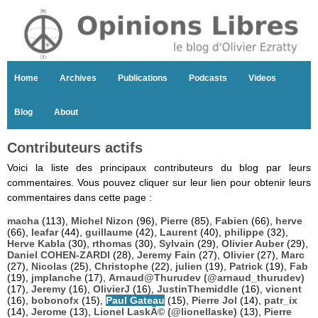
Home
Archives
Publications
Podcasts
Videos
Blog
About
Contributeurs actifs
Voici la liste des principaux contributeurs du blog par leurs
commentaires. Vous pouvez cliquer sur leur lien pour obtenir leurs
commentaires dans cette page :
macha
(113),
Michel Nizon
(96),
Pierre
(85),
Fabien
(66),
herve
(66),
leafar
(44),
guillaume
(42),
Laurent
(40),
philippe
(32),
Herve Kabla
(30),
rthomas
(30),
Sylvain
(29),
Olivier Auber
(29),
Daniel COHEN-ZARDI
(28),
Jeremy Fain
(27),
Olivier
(27),
Marc
(27),
Nicolas
(25),
Christophe
(22),
julien
(19),
Patrick
(19),
Fab
(19),
jmplanche
(17),
Arnaud@Thurudev (@arnaud_thurudev)
(17),
Jeremy
(16),
OlivierJ
(16),
JustinThemiddle
(16),
vicnent
(16),
bobonofx
(15),
Paul Gateau
(15),
Pierre Jol
(14),
patr_ix
(14),
Jerome
(13),
Lionel LaskÃ© (@lionellaske)
(13),
Pierre