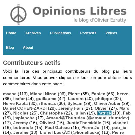
Home
Archives
Publications
Podcasts
Videos
Blog
About
Contributeurs actifs
Voici la liste des principaux contributeurs du blog par leurs
commentaires. Vous pouvez cliquer sur leur lien pour obtenir leurs
commentaires dans cette page :
macha
(113),
Michel Nizon
(96),
Pierre
(85),
Fabien
(66),
herve
(66),
leafar
(44),
guillaume
(42),
Laurent
(40),
philippe
(32),
Herve Kabla
(30),
rthomas
(30),
Sylvain
(29),
Olivier Auber
(29),
Daniel COHEN-ZARDI
(28),
Jeremy Fain
(27),
Olivier
(27),
Marc
(27),
Nicolas
(25),
Christophe
(22),
julien
(19),
Patrick
(19),
Fab
(19),
jmplanche
(17),
Arnaud@Thurudev (@arnaud_thurudev)
(17),
Jeremy
(16),
OlivierJ
(16),
JustinThemiddle
(16),
vicnent
(16),
bobonofx
(15),
Paul Gateau
(15),
Pierre Jol
(14),
patr_ix
(14),
Jerome
(13),
Lionel LaskÃ© (@lionellaske)
(13),
Pierre