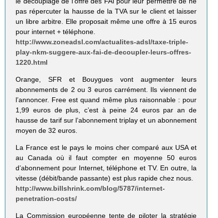
le découplage de l’offre des FAI pour leur permettre de ne
pas répercuter la hausse de la TVA sur le client et laisser
un libre arbitre. Elle proposait même une offre à 15 euros
pour internet + téléphone.
http://www.zoneadsl.com/actualites-adsl/taxe-triple-
play-nkm-suggere-aux-fai-de-decoupler-leurs-offres-
1220.html
Orange, SFR et Bouygues vont augmenter leurs
abonnements de 2 ou 3 euros carrément. Ils viennent de
l’annoncer. Free est quand même plus raisonnable : pour
1,99 euros de plus, c’est à peine 24 euros par an de
hausse de tarif sur l’abonnement triplay et un abonnement
moyen de 32 euros.
La France est le pays le moins cher comparé aux USA et
au Canada où il faut compter en moyenne 50 euros
d’abonnement pour Internet, téléphone et TV. En outre, la
vitesse (débit/bande passante) est plus rapide chez nous.
http://www.billshrink.com/blog/5787/internet-
penetration-costs/
La Commission européenne tente de piloter la stratégie