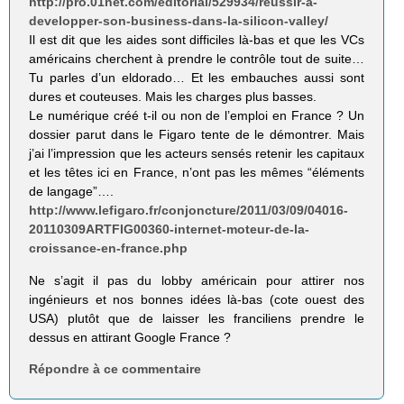
http://pro.01net.com/editorial/529934/reussir-a-
developper-son-business-dans-la-silicon-valley/
Il est dit que les aides sont difficiles là-bas et que les VCs
américains cherchent à prendre le contrôle tout de suite…
Tu parles d’un eldorado… Et les embauches aussi sont
dures et couteuses. Mais les charges plus basses.
Le numérique créé t-il ou non de l’emploi en France ? Un
dossier parut dans le Figaro tente de le démontrer. Mais
j’ai l’impression que les acteurs sensés retenir les capitaux
et les têtes ici en France, n’ont pas les mêmes “éléments
de langage”….
http://www.lefigaro.fr/conjoncture/2011/03/09/04016-
20110309ARTFIG00360-internet-moteur-de-la-
croissance-en-france.php
Ne s’agit il pas du lobby américain pour attirer nos
ingénieurs et nos bonnes idées là-bas (cote ouest des
USA) plutôt que de laisser les franciliens prendre le
dessus en attirant Google France ?
Répondre à ce commentaire