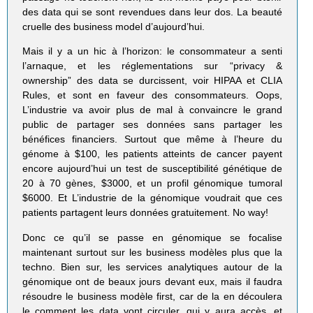
des data qui se sont revendues dans leur dos. La beauté
cruelle des business model d’aujourd’hui.
Mais il y a un hic à l’horizon: le consommateur a senti
l’arnaque, et les réglementations sur “privacy &
ownership” des data se durcissent, voir HIPAA et CLIA
Rules, et sont en faveur des consommateurs. Oops,
L’industrie va avoir plus de mal à convaincre le grand
public de partager ses données sans partager les
bénéfices financiers. Surtout que même à l’heure du
génome à $100, les patients atteints de cancer payent
encore aujourd’hui un test de susceptibilité génétique de
20 à 70 gènes, $3000, et un profil génomique tumoral
$6000. Et L’industrie de la génomique voudrait que ces
patients partagent leurs données gratuitement. No way!
Donc ce qu’il se passe en génomique se focalise
maintenant surtout sur les business modèles plus que la
techno. Bien sur, les services analytiques autour de la
génomique ont de beaux jours devant eux, mais il faudra
résoudre le business modèle first, car de la en découlera
le comment les data vont circuler, qui y aura accès, et