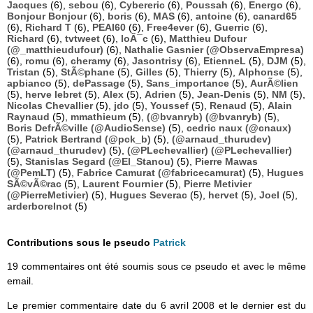
Jacques
(6),
sebou
(6),
Cybereric
(6),
Poussah
(6),
Energo
(6),
Bonjour Bonjour
(6),
boris
(6),
MAS
(6),
antoine
(6),
canard65
(6),
Richard T
(6),
PEAI60
(6),
Free4ever
(6),
Guerric
(6),
Richard
(6),
tvtweet
(6),
loÃ¯c
(6),
Matthieu Dufour
(@_matthieudufour)
(6),
Nathalie Gasnier (@ObservaEmpresa)
(6),
romu
(6),
cheramy
(6),
Jasontrisy
(6),
EtienneL
(5),
DJM
(5),
Tristan
(5),
StÃ©phane
(5),
Gilles
(5),
Thierry
(5),
Alphonse
(5),
apbianco
(5),
dePassage
(5),
Sans_importance
(5),
AurÃ©lien
(5),
herve lebret
(5),
Alex
(5),
Adrien
(5),
Jean-Denis
(5),
NM
(5),
Nicolas Chevallier
(5),
jdo
(5),
Youssef
(5),
Renaud
(5),
Alain
Raynaud
(5),
mmathieum
(5),
(@bvanryb) (@bvanryb)
(5),
Boris DefrÃ©ville (@AudioSense)
(5),
cedric naux (@cnaux)
(5),
Patrick Bertrand (@pck_b)
(5),
(@arnaud_thurudev)
(@arnaud_thurudev)
(5),
(@PLechevallier) (@PLechevallier)
(5),
Stanislas Segard (@El_Stanou)
(5),
Pierre Mawas
(@PemLT)
(5),
Fabrice Camurat (@fabricecamurat)
(5),
Hugues
SÃ©vÃ©rac
(5),
Laurent Fournier
(5),
Pierre Metivier
(@PierreMetivier)
(5),
Hugues Severac
(5),
hervet
(5),
Joel
(5),
arderborelnot
(5)
Contributions sous le pseudo
Patrick
19 commentaires ont été soumis sous ce pseudo et avec le même
email.
Le premier commentaire date du 6 avril 2008 et le dernier est du