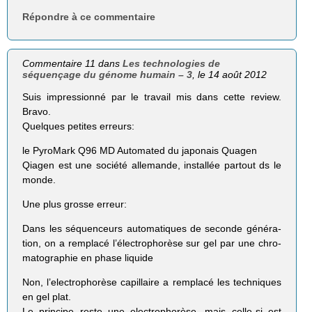
Répondre à ce commentaire
Commentaire 11 dans
Les technologies de
séquençage du génome humain – 3
, le 14 août 2012
Suis impressionné par le travail mis dans cette review.
Bravo.
Quelques petites erreurs:
le Pyro­Mark Q96 MD Auto­ma­ted du japo­nais Qua­gen
Qiagen est une société allemande, installée partout ds le
monde.
Une plus grosse erreur:
Dans les séquen­ceurs auto­ma­tiques de seconde géné­ra­
tion, on a rem­placé l’électrophorèse sur gel par une chro­
ma­to­gra­phie en phase liquide
Non, l’electrophorèse capillaire a remplacé les techniques
en gel plat.
Le principe reste une electrophorèse, mais celle-si est