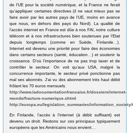
de l’UE pour la société numérique, et la France ne ferait
qu’appliquer certaines directives (il ne vaut mieux pas se
faire avoir par les autres pays de l’UE, moins en avance
que nous, en dehors des pays du Nord). La qualité de
l’accès internet en France est dûe à nos FAI, notre culture
télécom et à nos infrastructures bien soutenues par l’Etat
depuis longtemps (comme en Suède, Finlande…).
Internet est devenu une priorité pour faire des économies
dans certains secteurs (santé, éducation…) et soutenir la
croissance. D’où l’importance de ne pas trop taxer et de
contrôler le secteur. On voit qu’aux USA, malgré la
concurrence importante, le secteur privé ponctionne pas
mal ses abonnés. J’ai vu des abonnement très haut débit
frôlant les 70 euros mensuels.
http://www.ladocumentationfrancaise.fr/dossiers/internet-
monde/fracture-numerique.shtml
http://europa.eu/legislation_summaries/information_society/
En Finlande, l’accès à l’internet (à débit suffisant) est
devenu un droit. Restons sur ces principaux typiquement
européens que les Américains nous envient…