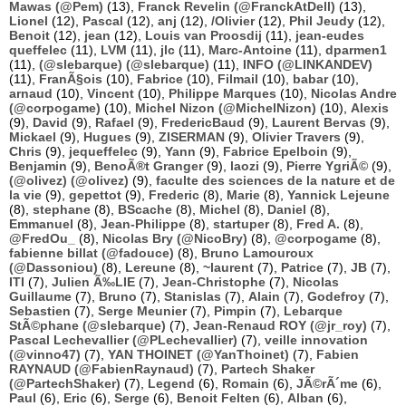
Mawas (@Pem)
(13),
Franck Revelin (@FranckAtDell)
(13),
Lionel
(12),
Pascal
(12),
anj
(12),
/Olivier
(12),
Phil Jeudy
(12),
Benoit
(12),
jean
(12),
Louis van Proosdij
(11),
jean-eudes
queffelec
(11),
LVM
(11),
jlc
(11),
Marc-Antoine
(11),
dparmen1
(11),
(@slebarque) (@slebarque)
(11),
INFO (@LINKANDEV)
(11),
FranÃ§ois
(10),
Fabrice
(10),
Filmail
(10),
babar
(10),
arnaud
(10),
Vincent
(10),
Philippe Marques
(10),
Nicolas Andre
(@corpogame)
(10),
Michel Nizon (@MichelNizon)
(10),
Alexis
(9),
David
(9),
Rafael
(9),
FredericBaud
(9),
Laurent Bervas
(9),
Mickael
(9),
Hugues
(9),
ZISERMAN
(9),
Olivier Travers
(9),
Chris
(9),
jequeffelec
(9),
Yann
(9),
Fabrice Epelboin
(9),
Benjamin
(9),
BenoÃ®t Granger
(9),
laozi
(9),
Pierre YgriÃ©
(9),
(@olivez) (@olivez)
(9),
faculte des sciences de la nature et de
la vie
(9),
gepettot
(9),
Frederic
(8),
Marie
(8),
Yannick Lejeune
(8),
stephane
(8),
BScache
(8),
Michel
(8),
Daniel
(8),
Emmanuel
(8),
Jean-Philippe
(8),
startuper
(8),
Fred A.
(8),
@FredOu_
(8),
Nicolas Bry (@NicoBry)
(8),
@corpogame
(8),
fabienne billat (@fadouce)
(8),
Bruno Lamouroux
(@Dassoniou)
(8),
Lereune
(8),
~laurent
(7),
Patrice
(7),
JB
(7),
ITI
(7),
Julien Ã‰LIE
(7),
Jean-Christophe
(7),
Nicolas
Guillaume
(7),
Bruno
(7),
Stanislas
(7),
Alain
(7),
Godefroy
(7),
Sebastien
(7),
Serge Meunier
(7),
Pimpin
(7),
Lebarque
StÃ©phane (@slebarque)
(7),
Jean-Renaud ROY (@jr_roy)
(7),
Pascal Lechevallier (@PLechevallier)
(7),
veille innovation
(@vinno47)
(7),
YAN THOINET (@YanThoinet)
(7),
Fabien
RAYNAUD (@FabienRaynaud)
(7),
Partech Shaker
(@PartechShaker)
(7),
Legend
(6),
Romain
(6),
JÃ©rÃ´me
(6),
Paul
(6),
Eric
(6),
Serge
(6),
Benoit Felten
(6),
Alban
(6),