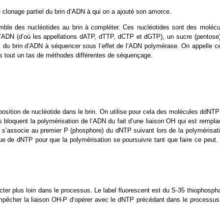
e clonage partiel du brin d’ADN à qui on a ajouté son amorce.
mble des nucléotides au brin à compléter. Ces nucléotides sont des molécu
’ADN (d’où les appellations dATP, dTTP, dCTP et dGTP), un sucre (pentose)
 du brin d’ADN à séquencer sous l’effet de l’ADN polymérase. On appelle ce
s tout un tas de méthodes différentes de séquençage.
position de nucléotide dans le brin. On utilise pour cela des molécules ddNTP
bloquent la polymérisation de l’ADN du fait d’une liaison OH qui est rempla
H s’associe au premier P (phosphore) du dNTP suivant lors de la polymérisati
 de dNTP pour que la polymérisation se poursuivre tant que faire ce peut.
ter plus loin dans le processus. Le label fluorescent est du S-35 thiophospha
êcher la liaison OH-P d’opérer avec le dNTP précédant dans le processus