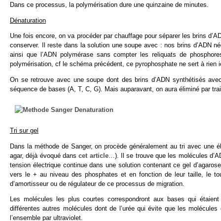
Dans ce processus, la polymérisation dure une quinzaine de minutes.
Dénaturation
Une fois encore, on va procéder par chauffage pour séparer les brins d’ADN
conserver. Il reste dans la solution une soupe avec : nos brins d’ADN nég
ainsi que l’ADN polymérase sans compter les reliquats de phosphores
polymérisation, cf le schéma précédent, ce pyrophosphate ne sert à rien ic
On se retrouve avec une soupe dont des brins d’ADN synthétisés avec une 
séquence de bases (A, T, C, G). Mais auparavant, on aura éliminé par tra
Tri sur gel
Dans la méthode de Sanger, on procède généralement au tri avec une éle
agar, déjà évoqué dans
cet article
…). Il se trouve que les molécules d’A
tension électrique continue dans une solution contenant ce gel d’agarose 
vers le + au niveau des phosphates et en fonction de leur taille, le to
d’amortisseur ou de régulateur de ce processus de migration.
Les molécules les plus courtes correspondront aux bases qui étaient
différentes autres molécules dont de l’urée qui évite que les molécules
l’ensemble par ultraviolet.