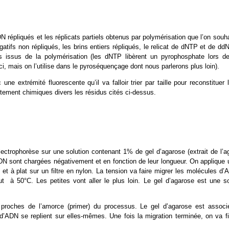
 répliqués et les réplicats partiels obtenus par polymérisation que l’on souh
atifs non répliqués, les brins entiers répliqués, le relicat de dNTP et de d
 issus de la polymérisation (les dNTP libèrent un pyrophosphate lors de
i, mais on l’utilise dans le pyroséquençage dont nous parlerons plus loin).
extrémité fluorescente qu’il va falloir trier par taille pour reconstituer l
itement chimiques divers les résidus cités ci-dessus.
ctrophorèse sur une solution contenant 1% de gel d’agarose (extrait de l’ag
DN sont chargées négativement et en fonction de leur longueur. On applique 
et à plat sur un filtre en nylon. La tension va faire migrer les molécules d
ut à 50°C. Les petites vont aller le plus loin. Le gel d’agarose est une so
 proches de l’amorce (primer) du processus. Le gel d’agarose est associ
 d’ADN se replient sur elles-mêmes. Une fois la migration terminée, on va fi