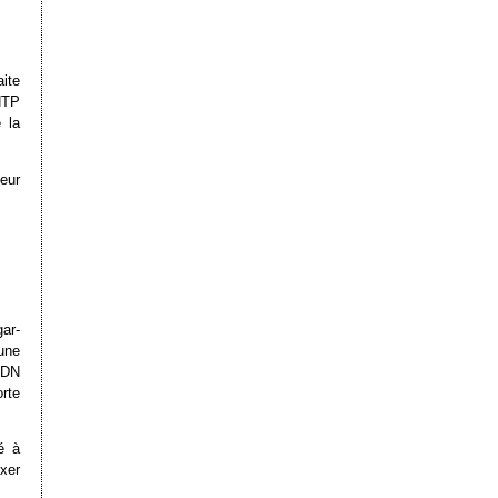
aite
dNTP
 la
eur
ar-
une
’ADN
rte
é à
xer