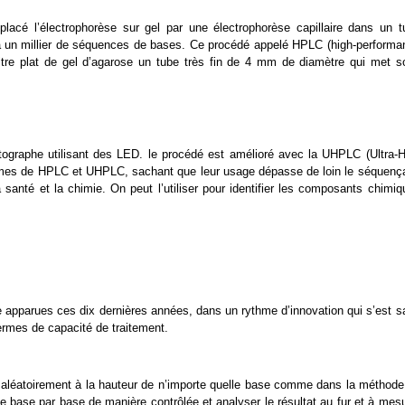
cé l’électrophorèse sur gel par une électrophorèse capillaire dans un t
qu’à un millier de séquences de bases. Ce procédé appelé HPLC (high-performa
 filtre plat de gel d’agarose un tube très fin de 4 mm de diamètre qui met s
atographe utilisant des LED. le procédé est amélioré avec la UHPLC (Ultra-H
mes de HPLC et UHPLC, sachant que leur usage dépasse de loin le séquenç
 santé et la chimie. On peut l’utiliser pour identifier les composants chimiq
apparues ces dix dernières années, dans un rythme d’innovation qui s’est s
termes de capacité de traitement.
e aléatoirement à la hauteur de n’importe quelle base comme dans la méthode
base par base de manière contrôlée et analyser le résultat au fur et à mesu