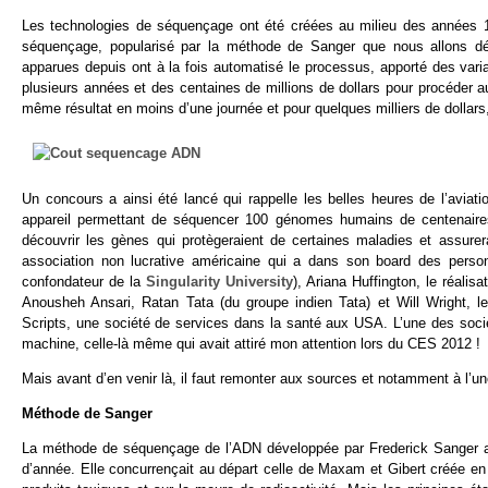
Les technologies de séquençage ont été créées au milieu des années 1
séquençage, popularisé par la méthode de Sanger que nous allons décr
apparues depuis ont à la fois automatisé le processus, apporté des variant
plusieurs années et des centaines de millions de dollars pour procéder
même résultat en moins d’une journée et pour quelques milliers de dollar
Un concours a ainsi été lancé qui rappelle les belles heures de l’aviati
appareil permettant de séquencer 100 génomes humains de centenaires
découvrir les gènes qui protègeraient de certaines maladies et assurer
association non lucrative américaine qui a dans son board des person
confondateur de la
Singularity University
), Ariana Huffington, le réali
Anousheh Ansari, Ratan Tata (du groupe indien Tata) et Will Wright, le
Scripts, une société de services dans la santé aux USA. L’une des soci
machine, celle-là même qui avait attiré mon attention lors du CES 2012 !
Mais avant d’en venir là, il faut remonter aux sources et notamment à 
Méthode de Sanger
La méthode de séquençage de l’ADN développée par Frederick Sanger au
d’année. Elle concurrençait au départ celle de Maxam et Gibert créée en 