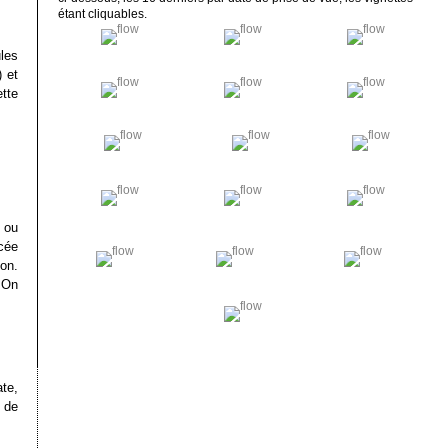
étant cliquables.
les
 et
tte
 ou
cée
on.
 On
te,
 de