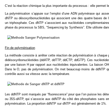
C’est la réaction chimique la plus importante du processus : elle permet l
La polymérisation s’appuie sur l’emploi d’une ADN polymérase qui asse
dNTP ou désoxyribonucléotides qui associent une des quatre bases de l
un triphosphate. Ces dNTP s’associent aux nucléotides complémentaires
phase du processus la SBS, “Sequencing by Synthesis”. Elle utilisée dan
Fin de polymérisation
La méthode consiste à arrêter cette réaction de polymérisation à chaque 
didésoxyribonucléotides (ddATP, ddTTP, ddCTP, ddGTP). Ces nucléotides 
par une liaison H par rapport aux nucléotides équivalentes. La liaison O
Dans le O, pas de polymérisation. On met beaucoup moins de ddNTP que
contrôle aussi sa vitesse avec la température.
Les ddNTP sont marqués par “fluorescence” pour que l’on puisse les détec
ou 35S-dATP, qui s’associe aux ddNTP du côté des phosphates sans emp
polymérisation. La proportion ddNTP sur dNTP est généralement de 1%.