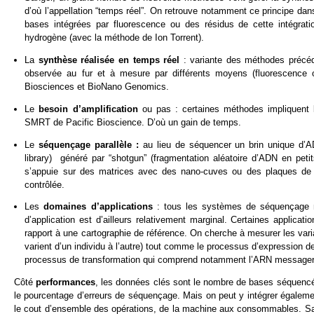
d’où l’appellation “temps réel”. On retrouve notamment ce principe dan
bases intégrées par fluorescence ou des résidus de cette intégrat
hydrogène (avec la méthode de Ion Torrent).
La
synthèse réalisée en temps réel
: variante des méthodes précéd
observée au fur et à mesure par différents moyens (fluorescence 
Biosciences et BioNano Genomics.
Le
besoin d’amplification
ou pas : certaines méthodes impliquent 
SMRT de Pacific Bioscience. D’où un gain de temps.
Le
séquençage parallèle :
au lieu de séquencer un brin unique d’
library) généré par “shotgun” (fragmentation aléatoire d’ADN en peti
s’appuie sur des matrices avec des nano-cuves ou des plaques de v
contrôlée.
Les
domaines d’applications
: tous les systèmes de séquençage 
d’application est d’ailleurs relativement marginal. Certaines applicat
rapport à une cartographie de référence. On cherche à mesurer les vari
varient d’un individu à l’autre) tout comme le processus d’expression d
processus de transformation qui comprend notamment l’ARN messager, 
Côté
performances
, les données clés sont le nombre de bases séquencée
le pourcentage d’erreurs de séquençage. Mais on peut y intégrer égaleme
le cout d’ensemble des opérations, de la machine aux consommables. Sacha