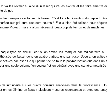
va les révéler à l’aide d’un laser qui va les exciter et les faire émettre d
le du gel.
tifier quelques centaines de bases. C’est lié à la résolution du papier ! D’o
orèse sur gel dure plusieurs heures ! Elle a bien été utilisée pour séquen
Genome Project, mais a alors nécessité beaucoup de temps et de machines. I
chaque type de ddNTP car si on savait les marquer par radioactivité ou 
thétisés se faisait donc en quatre parties, une par base. Depuis, on utilise
 activés par laser. Ce qui permet de ne faire la polymérisation que dans un 
 sur une seule colonne “en couleur” et en général avec une caméra motorisée 
um de luminosité sur les quatre couleurs analysées dans la fluorescence. On
et on les élimine en faisant plusieurs mesures redondantes et avec une anal