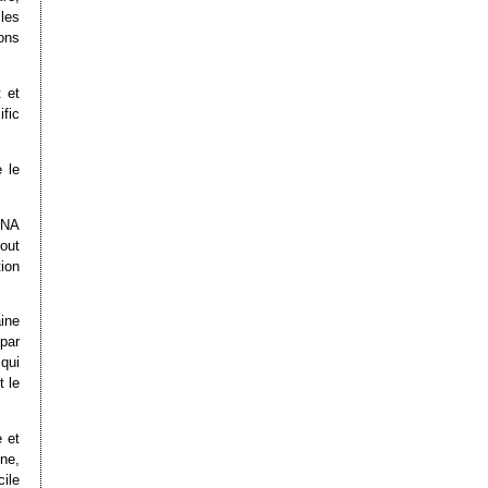
 les
ons
 et
fic
 le
DNA
out
ion
ine
par
 qui
t le
 et
ne,
ile