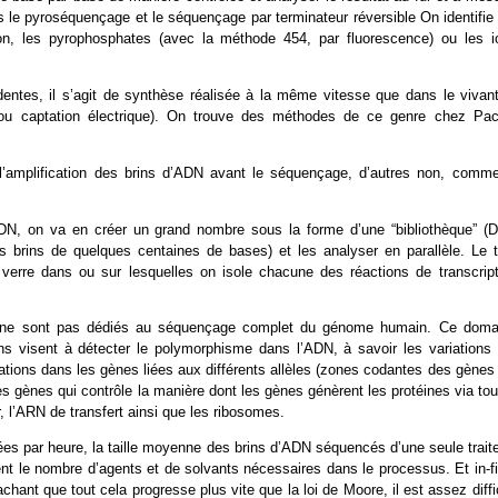
s le pyroséquençage et le séquençage par terminateur réversible On identifie
ion, les pyrophosphates (avec la méthode 454, par fluorescence) ou les i
entes, il s’agit de synthèse réalisée à la même vitesse que dans le vivant
ou captation électrique). On trouve des méthodes de ce genre chez Paci
l’amplification des brins d’ADN avant le séquençage, d’autres non, comme
ADN, on va en créer un grand nombre sous la forme d’une “bibliothèque” (
ts brins de quelques centaines de bases) et les analyser en parallèle. Le t
erre dans ou sur lesquelles on isole chacune des réactions de transcript
ne sont pas dédiés au séquençage complet du génome humain. Ce doma
ions visent à détecter le polymorphisme dans l’ADN, à savoir les variations 
ations dans les gènes liées aux différents allèles (zones codantes des gènes
es gènes qui contrôle la manière dont les gènes génèrent les protéines via tou
l’ARN de transfert ainsi que les ribosomes.
s par heure, la taille moyenne des brins d’ADN séquencés d’une seule traite
nt le nombre d’agents et de solvants nécessaires dans le processus. Et in-fi
nt que tout cela progresse plus vite que la loi de Moore, il est assez diffic