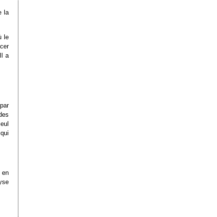
e la
ù le
cer
l a
par
 des
seul
qui
 en
yse