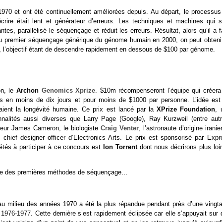
970 et ont été continuellement améliorées depuis. Au départ, le processus
ire était lent et générateur d’erreurs. Les techniques et machines qui s
es, parallélisé le séquençage et réduit les erreurs. Résultat, alors qu’il a f
 au premier séquençage générique du génome humain en 2000, on peut obtenir
s, l’objectif étant de descendre rapidement en dessous de $100 par génome.
on, le
Archon
Genomics Xprize
. $10m récompenseront l’équipe qui créera
 en moins de dix jours et pour moins de $1000 par personne. L’idée est
aient la longévité humaine. Ce prix est lancé par la
XPrize Foundation
, 
nalités aussi diverses que Larry Page (Google), Ray Kurzweil (entre autr
sateur James Cameron, le biologiste
Craig Venter
, l’astronaute d’origine irani
 chief designer officer d’Electronics Arts. Le prix est sponsorisé par Expr
étés à participer à ce concours est
Ion Torrent
dont nous décrirons plus loi
l’une des premières méthodes de séquençage…
 milieu des années 1970 a été la plus répandue pendant près d’une vingta
1976-1977. Cette dernière s’est rapidement éclipsée car elle s’appuyait sur 