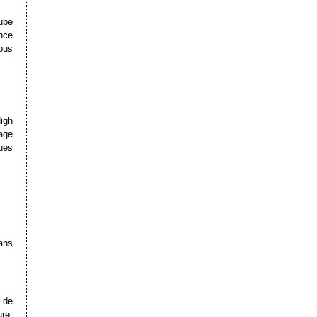
ube
nce
ous
igh
age
ues
ans
 de
re,