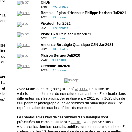
’hui
QFDN
Expo
791 photos
Remise Légion d'Honneur Philippe Herbert Jul2021
r la
2021
15 photos
qui
Vivatech Jun2021
2021
120 photos
Visite C2N Palaiseau Mar2021
2021
17 photos
Annonce Stratégie Quantique C2N Jan2021
ise
2021
137 photos
ier
Maison Bergès Jul2020
 de
2020
54 photos
 du
Grenoble Jul2020
2020
22 photos
ant
 La
 et
Avec Marie-Anne Magnac, j'ai lancé
#QFDN
, l'initiative de
r la
valorisation de femmes du numérique par la photo. Elle circule dans
différentes manifestations. J'ai réalisé entre 2011 et mi 2023 plus de
tes”
800 portraits photographiques de femmes du numérique avec une
représentation de tous les métiers du numérique.
Les photos et les bios de ces femmes du numérique sont
présentées au complet sur le site
QFDN
! Vous pouvez aussi
visualiser les derniers portraits publiés sur
mon propre site photo
. Et
ci-dessous, les 16 derniers par date de prise de vue, les vignettes