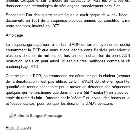
produits toxiques et sur la meure de radioactivité. Mais les principes ét
dans certaines technologies de séquençage massivement parallèles.
Sanger est l’un des quatre scientifiques a avoir gagné deux prix Nobel da
découverte en 1951 de la séquence d’acides aminés qui constitue la mol
porte son nom, inventé en 1977.
Amorçage
Le séquençage s’applique à un brin d’ADN de taille moyenne, de quelqu
couramment la PCR que nous avons décrite dans
l’article précédent
d
plusieurs dizaines de millions de fois un petit échantillon de brin d
restriction. Mais on peut aussi utiliser d’autres méthodes comme le
bactériophage M13.
Comme pour la PCR, on commence par dénaturer par la chaleur (séparer le
de la dénaturation n’est pas utilisé. Le brin d’ADN doit être en quantit
quantité est rendue nécessaire par le moyen de détection des séquences
quelques qui ne fonctionne que dans un sens (dit “montant”) en s’accrocha
copie du reste du brin. L’amorce est le “négatif” au niveau des bases du 
et “descendantes” pour répliquer les deux brins d’ADN dénaturé.
Polymérisation