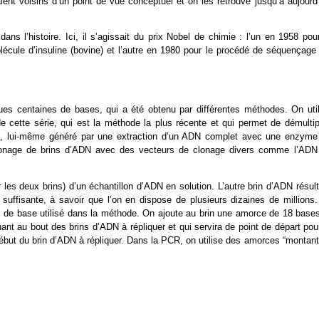
aient voisins d’un point de vue conceptuel et on les retrouve jusqu’à aujourd
ns l’histoire. Ici, il s’agissait du prix Nobel de chimie : l’un en 1958 pou
écule d’insuline (bovine) et l’autre en 1980 pour le procédé de séquençage 
es centaines de bases, qui a été obtenu par différentes méthodes. On util
e cette série, qui est la méthode la plus récente et qui permet de démultipl
’ADN, lui-même généré par une extraction d’un ADN complet avec une enzyme
 clonage de brins d’ADN avec des vecteurs de clonage divers comme l’ADN
s deux brins) d’un échantillon d’ADN en solution. L’autre brin d’ADN résult
é suffisante, à savoir que l’on en dispose de plusieurs dizaines de millions.
 de base utilisé dans la méthode. On ajoute au brin une amorce de 18 bases
nt au bout des brins d’ADN à répliquer et qui servira de point de départ pou
début du brin d’ADN à répliquer. Dans la PCR, on utilise des amorces “montan