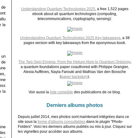
 de
Understanding Quantum Technologies 2025
, a free 1,522 pages
ont
ebook about all quantum technologies (computing,
allu
telecommunications, cryptography, sensing):
 le
Understanding Quantum Technologies 2025 Key takeaways
, a 38
pages version with key takeaways from the eponymous book.
 un
 de
The Two-Spin Enigma: From the Helium Atom to Quantum Ontology
,
a quantum foundations paper coauthored with Philippe Grangier,
une
Alexia Auffèves, Nayla Farouki and Mathias Van den Bossche
es,
(
paper backstory
).
enne
ess
n la
Voir aussi la
liste complète
des publications de ce blog.
Derniers albums photos
Depuis juillet 2014, mes photos sont maintenant intégrées dans ce
site sous la
forme d'albums consultables
dans le plugin "Photo-
ine
Folders". Voici les derniers albums publiés ou mis à jour. Cliquez sur
les vignettes pour accéder aux albums.
des