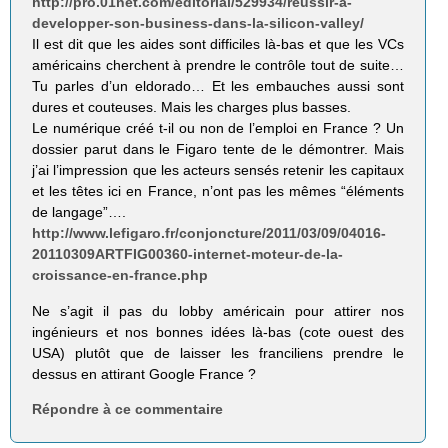
http://pro.01net.com/editorial/529934/reussir-a-
developper-son-business-dans-la-silicon-valley/
Il est dit que les aides sont difficiles là-bas et que les VCs
américains cherchent à prendre le contrôle tout de suite…
Tu parles d’un eldorado… Et les embauches aussi sont
dures et couteuses. Mais les charges plus basses.
Le numérique créé t-il ou non de l’emploi en France ? Un
dossier parut dans le Figaro tente de le démontrer. Mais
j’ai l’impression que les acteurs sensés retenir les capitaux
et les têtes ici en France, n’ont pas les mêmes “éléments
de langage”….
http://www.lefigaro.fr/conjoncture/2011/03/09/04016-
20110309ARTFIG00360-internet-moteur-de-la-
croissance-en-france.php
Ne s’agit il pas du lobby américain pour attirer nos
ingénieurs et nos bonnes idées là-bas (cote ouest des
USA) plutôt que de laisser les franciliens prendre le
dessus en attirant Google France ?
Répondre à ce commentaire