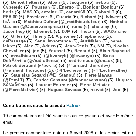
(6),
Benoit Felten
(6),
Alban
(6),
Jacques
(6),
sebou
(6),
Cybereric
(6),
Poussah
(6),
Energo
(6),
Bonjour Bonjour
(6),
boris
(6),
MAS
(6),
antoine
(6),
canard65
(6),
Richard T
(6),
PEAI60
(6),
Free4ever
(6),
Guerric
(6),
Richard
(6),
tvtweet
(6),
loÃ¯c
(6),
Matthieu Dufour (@_matthieudufour)
(6),
Nathalie
Gasnier (@ObservaEmpresa)
(6),
romu
(6),
cheramy
(6),
Jasontrisy
(6),
EtienneL
(5),
DJM
(5),
Tristan
(5),
StÃ©phane
(5),
Gilles
(5),
Thierry
(5),
Alphonse
(5),
apbianco
(5),
dePassage
(5),
Sans_importance
(5),
AurÃ©lien
(5),
herve
lebret
(5),
Alex
(5),
Adrien
(5),
Jean-Denis
(5),
NM
(5),
Nicolas
Chevallier
(5),
jdo
(5),
Youssef
(5),
Renaud
(5),
Alain Raynaud
(5),
mmathieum
(5),
(@bvanryb) (@bvanryb)
(5),
Boris
DefrÃ©ville (@AudioSense)
(5),
cedric naux (@cnaux)
(5),
Patrick Bertrand (@pck_b)
(5),
(@arnaud_thurudev)
(@arnaud_thurudev)
(5),
(@PLechevallier) (@PLechevallier)
(5),
Stanislas Segard (@El_Stanou)
(5),
Pierre Mawas
(@PemLT)
(5),
Fabrice Camurat (@fabricecamurat)
(5),
Hugues
SÃ©vÃ©rac
(5),
Laurent Fournier
(5),
Pierre Metivier
(@PierreMetivier)
(5),
Hugues Severac
(5),
hervet
(5),
Joel
(5)
Contributions sous le pseudo
Patrick
19 commentaires ont été soumis sous ce pseudo et avec le même
email.
Le premier commentaire date du 6 avril 2008 et le dernier est du