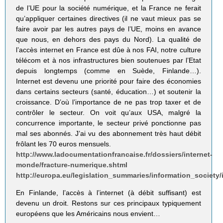
de l’UE pour la société numérique, et la France ne ferait
qu’appliquer certaines directives (il ne vaut mieux pas se
faire avoir par les autres pays de l’UE, moins en avance
que nous, en dehors des pays du Nord). La qualité de
l’accès internet en France est dûe à nos FAI, notre culture
télécom et à nos infrastructures bien soutenues par l’Etat
depuis longtemps (comme en Suède, Finlande…).
Internet est devenu une priorité pour faire des économies
dans certains secteurs (santé, éducation…) et soutenir la
croissance. D’où l’importance de ne pas trop taxer et de
contrôler le secteur. On voit qu’aux USA, malgré la
concurrence importante, le secteur privé ponctionne pas
mal ses abonnés. J’ai vu des abonnement très haut débit
frôlant les 70 euros mensuels.
http://www.ladocumentationfrancaise.fr/dossiers/internet-
monde/fracture-numerique.shtml
http://europa.eu/legislation_summaries/information_society/
En Finlande, l’accès à l’internet (à débit suffisant) est
devenu un droit. Restons sur ces principaux typiquement
européens que les Américains nous envient…