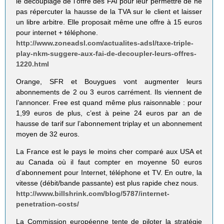
le découplage de l’offre des FAI pour leur permettre de ne
pas répercuter la hausse de la TVA sur le client et laisser
un libre arbitre. Elle proposait même une offre à 15 euros
pour internet + téléphone.
http://www.zoneadsl.com/actualites-adsl/taxe-triple-
play-nkm-suggere-aux-fai-de-decoupler-leurs-offres-
1220.html
Orange, SFR et Bouygues vont augmenter leurs
abonnements de 2 ou 3 euros carrément. Ils viennent de
l’annoncer. Free est quand même plus raisonnable : pour
1,99 euros de plus, c’est à peine 24 euros par an de
hausse de tarif sur l’abonnement triplay et un abonnement
moyen de 32 euros.
La France est le pays le moins cher comparé aux USA et
au Canada où il faut compter en moyenne 50 euros
d’abonnement pour Internet, téléphone et TV. En outre, la
vitesse (débit/bande passante) est plus rapide chez nous.
http://www.billshrink.com/blog/5787/internet-
penetration-costs/
La Commission européenne tente de piloter la stratégie