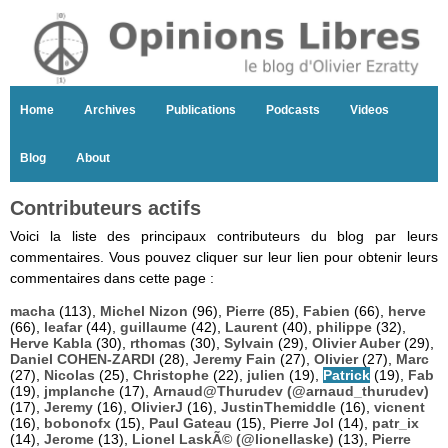
Home
Archives
Publications
Podcasts
Videos
Blog
About
Contributeurs actifs
Voici la liste des principaux contributeurs du blog par leurs
commentaires. Vous pouvez cliquer sur leur lien pour obtenir leurs
commentaires dans cette page :
macha
(113),
Michel Nizon
(96),
Pierre
(85),
Fabien
(66),
herve
(66),
leafar
(44),
guillaume
(42),
Laurent
(40),
philippe
(32),
Herve Kabla
(30),
rthomas
(30),
Sylvain
(29),
Olivier Auber
(29),
Daniel COHEN-ZARDI
(28),
Jeremy Fain
(27),
Olivier
(27),
Marc
(27),
Nicolas
(25),
Christophe
(22),
julien
(19),
Patrick
(19),
Fab
(19),
jmplanche
(17),
Arnaud@Thurudev (@arnaud_thurudev)
(17),
Jeremy
(16),
OlivierJ
(16),
JustinThemiddle
(16),
vicnent
(16),
bobonofx
(15),
Paul Gateau
(15),
Pierre Jol
(14),
patr_ix
(14),
Jerome
(13),
Lionel LaskÃ© (@lionellaske)
(13),
Pierre