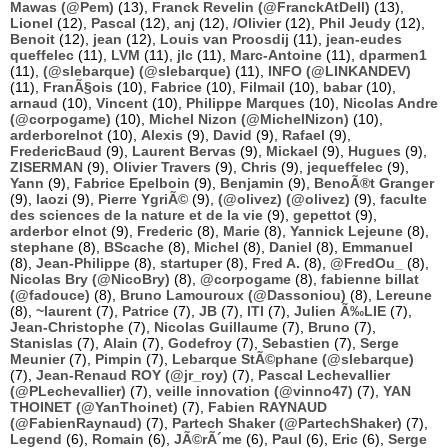
Mawas (@Pem)
(13),
Franck Revelin (@FranckAtDell)
(13),
Lionel
(12),
Pascal
(12),
anj
(12),
/Olivier
(12),
Phil Jeudy
(12),
Benoit
(12),
jean
(12),
Louis van Proosdij
(11),
jean-eudes
queffelec
(11),
LVM
(11),
jlc
(11),
Marc-Antoine
(11),
dparmen1
(11),
(@slebarque) (@slebarque)
(11),
INFO (@LINKANDEV)
(11),
FranÃ§ois
(10),
Fabrice
(10),
Filmail
(10),
babar
(10),
arnaud
(10),
Vincent
(10),
Philippe Marques
(10),
Nicolas Andre
(@corpogame)
(10),
Michel Nizon (@MichelNizon)
(10),
arderborelnot
(10),
Alexis
(9),
David
(9),
Rafael
(9),
FredericBaud
(9),
Laurent Bervas
(9),
Mickael
(9),
Hugues
(9),
ZISERMAN
(9),
Olivier Travers
(9),
Chris
(9),
jequeffelec
(9),
Yann
(9),
Fabrice Epelboin
(9),
Benjamin
(9),
BenoÃ®t Granger
(9),
laozi
(9),
Pierre YgriÃ©
(9),
(@olivez) (@olivez)
(9),
faculte
des sciences de la nature et de la vie
(9),
gepettot
(9),
arderbor elnot
(9),
Frederic
(8),
Marie
(8),
Yannick Lejeune
(8),
stephane
(8),
BScache
(8),
Michel
(8),
Daniel
(8),
Emmanuel
(8),
Jean-Philippe
(8),
startuper
(8),
Fred A.
(8),
@FredOu_
(8),
Nicolas Bry (@NicoBry)
(8),
@corpogame
(8),
fabienne billat
(@fadouce)
(8),
Bruno Lamouroux (@Dassoniou)
(8),
Lereune
(8),
~laurent
(7),
Patrice
(7),
JB
(7),
ITI
(7),
Julien Ã‰LIE
(7),
Jean-Christophe
(7),
Nicolas Guillaume
(7),
Bruno
(7),
Stanislas
(7),
Alain
(7),
Godefroy
(7),
Sebastien
(7),
Serge
Meunier
(7),
Pimpin
(7),
Lebarque StÃ©phane (@slebarque)
(7),
Jean-Renaud ROY (@jr_roy)
(7),
Pascal Lechevallier
(@PLechevallier)
(7),
veille innovation (@vinno47)
(7),
YAN
THOINET (@YanThoinet)
(7),
Fabien RAYNAUD
(@FabienRaynaud)
(7),
Partech Shaker (@PartechShaker)
(7),
Legend
(6),
Romain
(6),
JÃ©rÃ´me
(6),
Paul
(6),
Eric
(6),
Serge