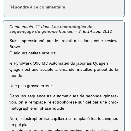
Répondre à ce commentaire
Commentaire 11 dans
Les technologies de
séquençage du génome humain – 3
, le 14 août 2012
Suis impressionné par le travail mis dans cette review.
Bravo.
Quelques petites erreurs:
le Pyro­Mark Q96 MD Auto­ma­ted du japo­nais Qua­gen
Qiagen est une société allemande, installée partout ds le
monde.
Une plus grosse erreur:
Dans les séquen­ceurs auto­ma­tiques de seconde géné­ra­
tion, on a rem­placé l’électrophorèse sur gel par une chro­
ma­to­gra­phie en phase liquide
Non, l’electrophorèse capillaire a remplacé les techniques
en gel plat.
Le principe reste une electrophorèse, mais celle-si est