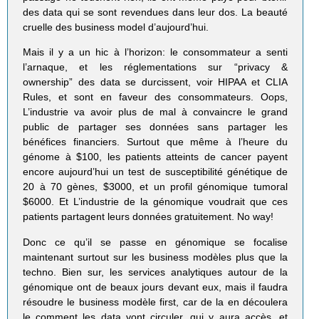
des data qui se sont revendues dans leur dos. La beauté
cruelle des business model d’aujourd’hui.
Mais il y a un hic à l’horizon: le consommateur a senti
l’arnaque, et les réglementations sur “privacy &
ownership” des data se durcissent, voir HIPAA et CLIA
Rules, et sont en faveur des consommateurs. Oops,
L’industrie va avoir plus de mal à convaincre le grand
public de partager ses données sans partager les
bénéfices financiers. Surtout que même à l’heure du
génome à $100, les patients atteints de cancer payent
encore aujourd’hui un test de susceptibilité génétique de
20 à 70 gènes, $3000, et un profil génomique tumoral
$6000. Et L’industrie de la génomique voudrait que ces
patients partagent leurs données gratuitement. No way!
Donc ce qu’il se passe en génomique se focalise
maintenant surtout sur les business modèles plus que la
techno. Bien sur, les services analytiques autour de la
génomique ont de beaux jours devant eux, mais il faudra
résoudre le business modèle first, car de la en découlera
le comment les data vont circuler, qui y aura accès, et