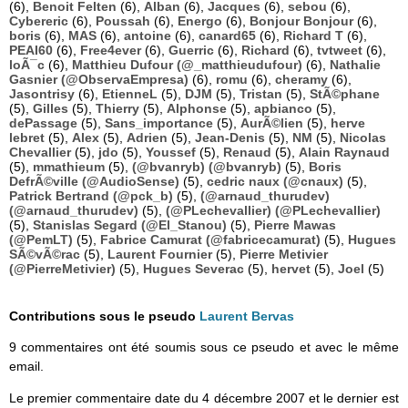
(6),
Benoit Felten
(6),
Alban
(6),
Jacques
(6),
sebou
(6),
Cybereric
(6),
Poussah
(6),
Energo
(6),
Bonjour Bonjour
(6),
boris
(6),
MAS
(6),
antoine
(6),
canard65
(6),
Richard T
(6),
PEAI60
(6),
Free4ever
(6),
Guerric
(6),
Richard
(6),
tvtweet
(6),
loÃ¯c
(6),
Matthieu Dufour (@_matthieudufour)
(6),
Nathalie
Gasnier (@ObservaEmpresa)
(6),
romu
(6),
cheramy
(6),
Jasontrisy
(6),
EtienneL
(5),
DJM
(5),
Tristan
(5),
StÃ©phane
(5),
Gilles
(5),
Thierry
(5),
Alphonse
(5),
apbianco
(5),
dePassage
(5),
Sans_importance
(5),
AurÃ©lien
(5),
herve
lebret
(5),
Alex
(5),
Adrien
(5),
Jean-Denis
(5),
NM
(5),
Nicolas
Chevallier
(5),
jdo
(5),
Youssef
(5),
Renaud
(5),
Alain Raynaud
(5),
mmathieum
(5),
(@bvanryb) (@bvanryb)
(5),
Boris
DefrÃ©ville (@AudioSense)
(5),
cedric naux (@cnaux)
(5),
Patrick Bertrand (@pck_b)
(5),
(@arnaud_thurudev)
(@arnaud_thurudev)
(5),
(@PLechevallier) (@PLechevallier)
(5),
Stanislas Segard (@El_Stanou)
(5),
Pierre Mawas
(@PemLT)
(5),
Fabrice Camurat (@fabricecamurat)
(5),
Hugues
SÃ©vÃ©rac
(5),
Laurent Fournier
(5),
Pierre Metivier
(@PierreMetivier)
(5),
Hugues Severac
(5),
hervet
(5),
Joel
(5)
Contributions sous le pseudo
Laurent Bervas
9 commentaires ont été soumis sous ce pseudo et avec le même
email.
Le premier commentaire date du 4 décembre 2007 et le dernier est