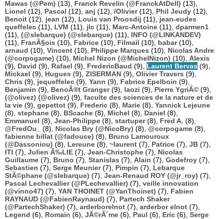
Mawas (@Pem)
(13),
Franck Revelin (@FranckAtDell)
(13),
Lionel
(12),
Pascal
(12),
anj
(12),
/Olivier
(12),
Phil Jeudy
(12),
Benoit
(12),
jean
(12),
Louis van Proosdij
(11),
jean-eudes
queffelec
(11),
LVM
(11),
jlc
(11),
Marc-Antoine
(11),
dparmen1
(11),
(@slebarque) (@slebarque)
(11),
INFO (@LINKANDEV)
(11),
FranÃ§ois
(10),
Fabrice
(10),
Filmail
(10),
babar
(10),
arnaud
(10),
Vincent
(10),
Philippe Marques
(10),
Nicolas Andre
(@corpogame)
(10),
Michel Nizon (@MichelNizon)
(10),
Alexis
(9),
David
(9),
Rafael
(9),
FredericBaud
(9),
Laurent Bervas
(9),
Mickael
(9),
Hugues
(9),
ZISERMAN
(9),
Olivier Travers
(9),
Chris
(9),
jequeffelec
(9),
Yann
(9),
Fabrice Epelboin
(9),
Benjamin
(9),
BenoÃ®t Granger
(9),
laozi
(9),
Pierre YgriÃ©
(9),
(@olivez) (@olivez)
(9),
faculte des sciences de la nature et de
la vie
(9),
gepettot
(9),
Frederic
(8),
Marie
(8),
Yannick Lejeune
(8),
stephane
(8),
BScache
(8),
Michel
(8),
Daniel
(8),
Emmanuel
(8),
Jean-Philippe
(8),
startuper
(8),
Fred A.
(8),
@FredOu_
(8),
Nicolas Bry (@NicoBry)
(8),
@corpogame
(8),
fabienne billat (@fadouce)
(8),
Bruno Lamouroux
(@Dassoniou)
(8),
Lereune
(8),
~laurent
(7),
Patrice
(7),
JB
(7),
ITI
(7),
Julien Ã‰LIE
(7),
Jean-Christophe
(7),
Nicolas
Guillaume
(7),
Bruno
(7),
Stanislas
(7),
Alain
(7),
Godefroy
(7),
Sebastien
(7),
Serge Meunier
(7),
Pimpin
(7),
Lebarque
StÃ©phane (@slebarque)
(7),
Jean-Renaud ROY (@jr_roy)
(7),
Pascal Lechevallier (@PLechevallier)
(7),
veille innovation
(@vinno47)
(7),
YAN THOINET (@YanThoinet)
(7),
Fabien
RAYNAUD (@FabienRaynaud)
(7),
Partech Shaker
(@PartechShaker)
(7),
arderborelnot
(7),
arderbor elnot
(7),
Legend
(6),
Romain
(6),
JÃ©rÃ´me
(6),
Paul
(6),
Eric
(6),
Serge