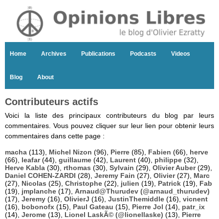
Home
Archives
Publications
Podcasts
Videos
Blog
About
Contributeurs actifs
Voici la liste des principaux contributeurs du blog par leurs
commentaires. Vous pouvez cliquer sur leur lien pour obtenir leurs
commentaires dans cette page :
macha
(113),
Michel Nizon
(96),
Pierre
(85),
Fabien
(66),
herve
(66),
leafar
(44),
guillaume
(42),
Laurent
(40),
philippe
(32),
Herve Kabla
(30),
rthomas
(30),
Sylvain
(29),
Olivier Auber
(29),
Daniel COHEN-ZARDI
(28),
Jeremy Fain
(27),
Olivier
(27),
Marc
(27),
Nicolas
(25),
Christophe
(22),
julien
(19),
Patrick
(19),
Fab
(19),
jmplanche
(17),
Arnaud@Thurudev (@arnaud_thurudev)
(17),
Jeremy
(16),
OlivierJ
(16),
JustinThemiddle
(16),
vicnent
(16),
bobonofx
(15),
Paul Gateau
(15),
Pierre Jol
(14),
patr_ix
(14),
Jerome
(13),
Lionel LaskÃ© (@lionellaske)
(13),
Pierre