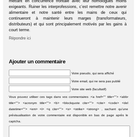
mettant en concurrence frontale avec leur homologues moins
exigeants. Ruiner les interprofessions, c’est remettre notre avenir
alimentaire et notre santé entre les mains de ceux qui
continueront à maintenir leurs marges (transformateurs,
distributeurs) et qui sont principalement motivés par les gains à
court terme.
Répondre ici
Ajouter un commentaire
Votre pseudo, qui sera affiché
Votre email, qui ne sera pas publié
Votre site web (facultatif)
Vous pouvez utiliser ces tags dans vos commentaires :<a href="" title=""> <abbr
title=""> <acronym title=""> <b> <blockquote cite=""> <cite> <code> <del
datetime=""> <em> <i> <q cite=""> <s> <strike> <strong> , sachant qu'une
prévisualisation de votre commentaire est disponible en bas de page après le
captcha.