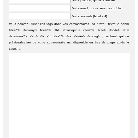
Votre pseudo, qui sera affiché
Votre email, qui ne sera pas publié
Votre site web (facultatif)
Vous pouvez utiliser ces tags dans vos commentaires :<a href="" title=""> <abbr
title=""> <acronym title=""> <b> <blockquote cite=""> <cite> <code> <del
datetime=""> <em> <i> <q cite=""> <s> <strike> <strong> , sachant qu'une
prévisualisation de votre commentaire est disponible en bas de page après le
captcha.