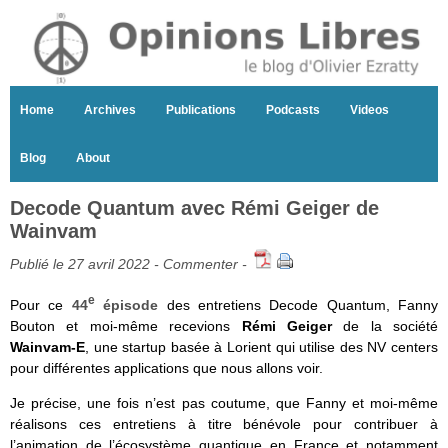
Home
Archives
Publications
Podcasts
Videos
Blog
About
Decode Quantum avec Rémi Geiger de
Wainvam
Publié le 27 avril 2022 -
Commenter
-
e
Pour ce
44
épisode
des entretiens Decode Quantum, Fanny
Bouton et moi-même recevions
Rémi Geiger
de la société
Wainvam-E
, une startup basée à Lorient qui utilise des NV centers
pour différentes applications que nous allons voir.
Je précise, une fois n’est pas coutume, que Fanny et moi-même
réalisons ces entretiens à titre bénévole pour contribuer à
l’animation de l’écosystème quantique en France et notamment