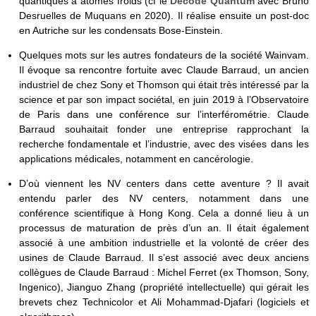
quantiques à atomes froids (cf le
Decode Quantum
avec Bruno
Desruelles de Muquans en 2020). Il réalise ensuite un post-doc
en Autriche sur les condensats Bose-Einstein.
Quelques mots sur les autres fondateurs de la société Wainvam.
Il évoque sa rencontre fortuite avec Claude Barraud, un ancien
industriel de chez Sony et Thomson qui était très intéressé par la
science et par son impact sociétal, en juin 2019 à l’Observatoire
de Paris dans une conférence sur l’interférométrie. Claude
Barraud souhaitait fonder une entreprise rapprochant la
recherche fondamentale et l’industrie, avec des visées dans les
applications médicales, notamment en cancérologie.
D’où viennent les NV centers dans cette aventure ? Il avait
entendu parler des NV centers, notamment dans une
conférence scientifique à Hong Kong. Cela a donné lieu à un
processus de maturation de près d’un an. Il était également
associé à une ambition industrielle et la volonté de créer des
usines de Claude Barraud. Il s’est associé avec deux anciens
collègues de Claude Barraud : Michel Ferret (ex Thomson, Sony,
Ingenico), Jianguo Zhang (propriété intellectuelle) qui gérait les
brevets chez Technicolor et Ali Mohammad-Djafari (logiciels et