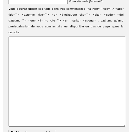
Votre site web (facultatif)
Vous pouvez utiliser ces tags dans vos commentaires :<a href="" title=""> <abbr
title=""> <acronym title=""> <b> <blockquote cite=""> <cite> <code> <del
datetime=""> <em> <i> <q cite=""> <s> <strike> <strong> , sachant qu'une
prévisualisation de votre commentaire est disponible en bas de page après le
captcha.