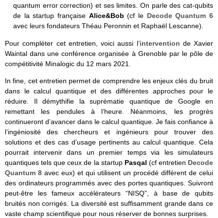
quantum error correction) et ses limites. On parle des cat-qubits
de la startup française
Alice&Bob
(cf le
Decode Quantum 6
avec leurs fondateurs Théau Peronnin et Raphaël Lescanne).
Pour compléter cet entretien, voici aussi l’
intervention
de Xavier
Waintal dans une conférence organisée à Grenoble par le pôle de
compétitivité Minalogic du 12 mars 2021.
In fine, cet entretien permet de comprendre les enjeux clés du bruit
dans le calcul quantique et des différentes approches pour le
réduire. Il démythifie la suprématie quantique de Google en
remettant les pendules à l’heure. Néanmoins, les progrès
continueront d’avancer dans le calcul quantique. Je fais confiance à
l’ingéniosité des chercheurs et ingénieurs pour trouver des
solutions et des cas d’usage pertinents au calcul quantique. Cela
pourrait intervenir dans un premier temps via les simulateurs
quantiques tels que ceux de la startup
Pasqal
(cf entretien
Decode
Quantum 8
avec eux) et qui utilisent un procédé différent de celui
des ordinateurs programmés avec des portes quantiques. Suivront
peut-être les fameux accélérateurs “NISQ”, à base de qubits
bruités non corrigés. La diversité est suffisamment grande dans ce
vaste champ scientifique pour nous réserver de bonnes surprises.