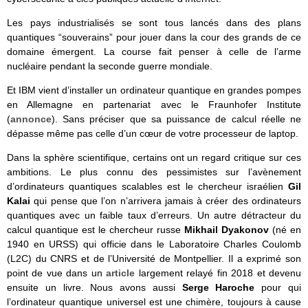
Les pays industrialisés se sont tous lancés dans des plans
quantiques “souverains” pour jouer dans la cour des grands de ce
domaine émergent. La course fait penser à celle de l’arme
nucléaire pendant la seconde guerre mondiale.
Et IBM vient d’installer un ordinateur quantique en grandes pompes
en Allemagne en partenariat avec le Fraunhofer Institute
(
annonce
). Sans préciser que sa puissance de calcul réelle ne
dépasse même pas celle d’un cœur de votre processeur de laptop.
Dans la sphère scientifique, certains ont un regard critique sur ces
ambitions. Le plus connu des pessimistes sur l’avènement
d’ordinateurs quantiques scalables est le chercheur israélien
Gil
Kalai
qui pense que l’on n’arrivera jamais à créer des ordinateurs
quantiques avec un faible taux d’erreurs. Un autre détracteur du
calcul quantique est le chercheur russe
Mikhail Dyakonov
(né en
1940 en URSS) qui officie dans le Laboratoire Charles Coulomb
(L2C) du CNRS et de l’Université de Montpellier. Il a exprimé son
point de vue dans un
article
largement relayé fin 2018 et devenu
ensuite un livre. Nous avons aussi
Serge Haroche
pour qui
l’ordinateur quantique universel est une chimère, toujours à cause