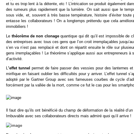
et tu es trop lent à la détente, etc ! L’intrication se produit égalemen
des rumeurs plus rapidement que la lumière. On sait aussi que le temps
sous vide, et, souvent à très basse température, histoire d’éviter toute
entasse les collaborateurs ! On a longtemps prétendu que cela améliorait
immobiliers !
Le
théorème de non clonage
quantique qui dit qu’il est impossible de cl
des entreprises avec tous ces gens que l’on croit irremplaçables jusqu’a
s’en va n’est pas remplacé et dont on répartit ensuite le rôle sur plusi
gens irremplaçables ! Le théorème s’applique aussi aux entrepreneurs à 
d’activité.
L
’effet tunnel
permet de faire passer des vessies pour des lanternes et
mirifique en faisant oublier les difficultés pour y arriver. L’effet tunnel 
adopté par le Gartner Group avec ses fameuses courbes de cycle d’adop
forcément par la vallée de la mort, comme ce fut le cas pour les smartph
Il faut dire qu’ils ont bénéficié du champ de déformation de la réalité d
Imbuvable avec ses collaborateurs directs mais admiré quoi qu’il arrive !