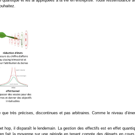
ue quantique et les ai appliquées à la vie en entreprise. Toute ressemblance 
ouhaitez.
 que très précises, discontinues et pas arbitraires. Comme le niveau d’éner
et hop, il disparaît le lendemain. La gestion des effectifs est en effet quanti
on en fait la moyenne sur une période en tenant compte des départs en cours