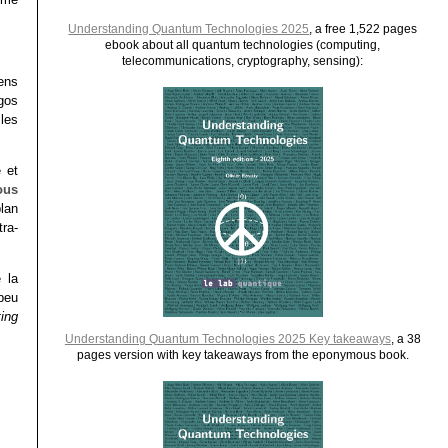
Understanding Quantum Technologies 2025
, a free 1,522 pages
ebook about all quantum technologies (computing,
telecommunications, cryptography, sensing):
ens
gos
les
 et
ous
plan
ra-
 la
peu
ting
Understanding Quantum Technologies 2025 Key takeaways
, a 38
pages version with key takeaways from the eponymous book.