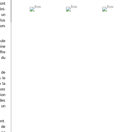
sont
éni-
 un
lus
urs
cule
ine
fre
u du
é de
s le
 la
ses
ion
des
 un
ent.
 de