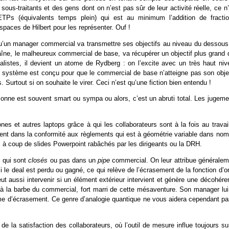
ous-traitants et des gens dont on n’est pas sûr de leur activité réelle, ce n
Ps (équivalents temps plein) qui est au minimum l’addition de fractio
aces de Hilbert pour les représenter. Ouf !
 qu’un manager commercial va transmettre ses objectifs au niveau du dessous
haîne, le malheureux commercial de base, va récupérer un objectif plus grand 
istes, il devient un atome de Rydberg : on l’excite avec un très haut niv
e système est conçu pour que le commercial de base n’atteigne pas son objec
Surtout si on souhaite le virer. Ceci n’est qu’une fiction bien entendu !
rsonne est souvent smart ou sympa ou alors, c’est un abruti total. Les jugem
 et autres laptops grâce à qui les collaborateurs sont à la fois au travail
ement dans la conformité aux règlements qui est à géométrie variable dans nom
es à coup de slides Powerpoint rabâchés par les dirigeants ou la DRH.
s
qui sont
closés
ou pas dans un
pipe
commercial. On leur attribue généralem
 le deal est perdu ou gagné, ce qui relève de l’écrasement de la fonction d’
t aussi intervenir si un élément extérieur intervient et génère une décohére
et à la barbe du commercial, fort marri de cette mésaventure. Son manager lu
 forme d’écrasement. Ce genre d’analogie quantique ne vous aidera cependant p
e la satisfaction des collaborateurs, où l’outil de mesure influe toujours su