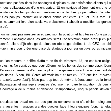
 questions posées dans les sondages d’opinion ou de satisfaction clients qui 
on des collaborateurs d’une entreprise. Et on navigue allègrement entre le b
’existence de champs de commentaires en texte libre qui permettent d’ajouter
? Ces popups Internet où le choix donné est entre “OK” et “Plus tard”. P
e, notamment lors d’un audit, va probablement aboutir à modifier les grande
ssus).
 l’on ne peut pas mesurer avec précision la position et la vitesse d’une parti
ement. L’analogie dans les affaires serait l’observation d’une startup en ple
nné, elle a déjà changé de situation (de siège, d’effectif, de CEO, de chif
 énergie infinie pour créer une base de startups à jour sur un pays ou au nivea
que l’on mesure le chiffre d’affaire en fin de trimestre. Là, on est bien oblig
 de closing. Ne serait-ce que pour déterminer les bonus des commerciaux. Dan
e l’écran va permettre d’en savoir plus. Elle génère souvent un écrasement de
foutistes. Sinon, Bill Gates affirmait haut et fort en 1997 que les “
mauvai
 should travel fast
”). Mais pas trop tout de même. L’écrasement de la fonct
ollaborateurs et managers pleutres s’écrasent en pareille situation, de peur 
on courage à deux mains et dénonce l’insupportable, jusqu’à parfois devenir
eprises qui travaillent sur des projets concurrents et s’annihilent allègrem
l y a aussi les managers grandes gueules face à leurs équipes (donc, à l’état