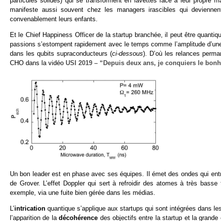
particules solides) qui se transforment en lavettes face à leur propre 
manifeste aussi souvent chez les managers irascibles qui deviennen
convenablement leurs enfants.
Et le Chief Happiness Officer de la startup branchée, il peut être quanti
passions s’estompent rapidement avec le temps comme l’amplitude d’u
dans les qubits supraconducteurs (
ci-dessous
). D’où les relances perman
CHO dans la vidéo
USI 2019 – “Depuis deux ans, je conquiers le bonh
Un bon leader est en phase avec ses équipes. Il émet des ondes qui ent
de Grover. L’effet Doppler qui sert à refroidir des atomes à très basse
exemple, via une fuite bien gérée dans les médias.
L’
intrication
quantique s’applique aux startups qui sont intégrées dans le
l’apparition de la
décohérence
des objectifs entre la startup et la grande e