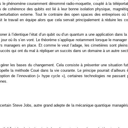
t dans le phénomène couramment dénommé radio-moquette, couplé à la téléportat
 de cohérence des qubits est lié à leur bonne isolation physique, magnétiq
 perturbation externe. Tout le contraire des open spaces des entreprises où l
 le travail en équipe alors que cela servait principalement à réduire les co
oner à l’identique l’état d’un qubit ou d’un quantum a une application dans la
u jour où ils s’en vont. Le théorème s’applique notamment lorsque le manager 
eurs managers en place. Et comme le veut l’adage, les cimetières sont pleins
succès qui ont du mal à répliquer un succès dans un domaine à un autre sect
 gérer les bases du changement. Cela consiste à présenter une situation fut
s’appelle la méthode Coué dans la vie courante. Le principe pourrait d’ailleurs 
tion de l’innovation (« hype cycle »), certaines technologies ne passant 
ones.
’un certain Steve Jobs, autre grand adepte de la mécanique quantique managéri