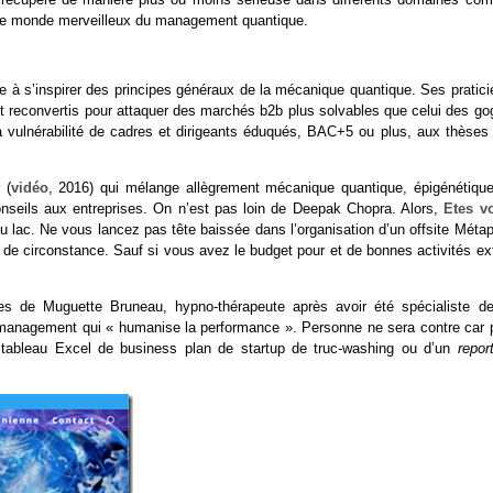
nt le monde merveilleux du management quantique.
 à s’inspirer des principes généraux de la mécanique quantique. Ses pratici
t reconvertis pour attaquer des marchés b2b plus solvables que celui des go
 vulnérabilité de cadres et dirigeants éduqués, BAC+5 ou plus, aux thèses 
 (
vidéo
, 2016) qui mélange allègrement mécanique quantique, épigénétique
onseils aux entreprises. On n’est pas loin de Deepak Chopra. Alors,
Etes v
u au lac. Ne vous lancez pas tête baissée dans l’organisation d’un offsite Méta
 de circonstance. Sauf si vous avez le budget pour et de bonnes activités ext
es de Muguette Bruneau, hypno-thérapeute après avoir été spécialiste de
 management qui « humanise la performance ». Personne ne sera contre car 
tableau Excel de business plan de startup de truc-washing ou d’un
repor