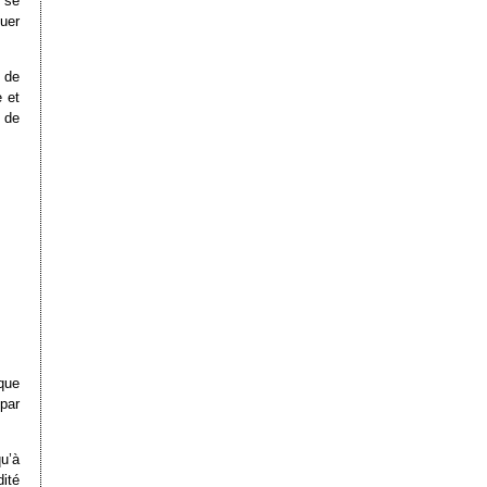
 se
uer
e de
 et
e de
que
par
u’à
dité