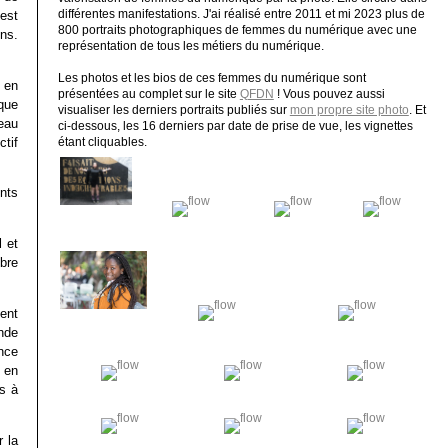
’est
différentes manifestations. J'ai réalisé entre 2011 et mi 2023 plus de
800 portraits photographiques de femmes du numérique avec une
ns.
représentation de tous les métiers du numérique.
Les photos et les bios de ces femmes du numérique sont
 en
présentées au complet sur le site
QFDN
! Vous pouvez aussi
que
visualiser les derniers portraits publiés sur
mon propre site photo
. Et
eau
ci-dessous, les 16 derniers par date de prise de vue, les vignettes
tif
étant cliquables.
ents
 et
bre
ent
onde
nce
i en
as à
r la