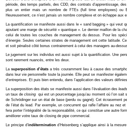
période, des temps partiels, des CDD, des contrats d’apprentissage, des s
plus un entier mais un nombre de FTEs (full time employees) ou ET
Heureusement, ce n’est jamais un nombre complexe et on échappe aux esp
La quantification se manifeste aussi dans le « sand bagging » qui veut
ajoutant une marge de sécurité « quantique ». Le dernier maillon de la c
celui de toutes les couches de management du dessus. Pour les spécial
d’énergie. Seules certaines strates de management ont cette latitude. C
et soit pénalisé côté bonus contrairement à celui des managers au-dessus. 
Le jugement sur les individus est aussi sujet à la quantification. Une pe
sont rarement nuancés, entre les deux.
La
superposition
d’états
a très couramment lieu à cause des smartphones
dans leur vie personnelle toute la journée. Elle peut se manifester égal
d’entreprises. Et puis bien entendu, dans l’application des valeurs défini
La superposition des états se manifeste aussi dans l’évaluation des
lead
un taux de
closing
qui est un pourcentage jusqu’au moment où l’on sait si
de Schrödinger sur un état de base (perdu ou gagné). Cet écrasement peu
de l’état du lead. Par exemple, un concurrent qui rafle l’affaire au nez 
fera porter l’intégralité de la responsabilité, ce qui constitue une autre
améliorer votre taux de closing de pipe commercial.
Le principe d’
indétermination
d’Heisenberg s’applique ainsi à la mesure d