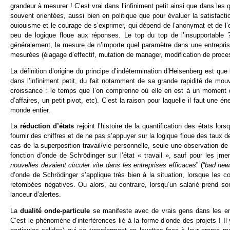
grandeur à mesurer ! C’est vrai dans l’infiniment petit ainsi que dans les
souvent orientées, aussi bien en politique que pour évaluer la satisfacti
ouiouisme et le courage de s’exprimer, qui dépend de l’anonymat et de l
peu de logique floue aux réponses. Le top du top de l’insupportable 
généralement, la mesure de n’importe quel paramètre dans une entrepris
mesurées (élagage d’effectif, mutation de manager, modification de proce
La définition d’origine du principe d’indétermination d’Heisenberg est que
dans l’infiniment petit, du fait notamment de sa grande rapidité de mouv
croissance : le temps que l’on comprenne où elle en est à un moment do
d’affaires, un petit pivot, etc). C’est la raison pour laquelle il faut une
monde entier.
La
réduction d’états
rejoint l’histoire de la quantification des états lors
fournir des chiffres et de ne pas s’appuyer sur la logique floue des taux
cas de la superposition travail/vie personnelle, seule une observation d
fonction d’onde de Schrödinger sur l’état « travail », sauf pour les jmen
nouvelles devaient circuler vite dans les entreprises efficaces
” (“
bad news
d’onde de Schrödinger s’applique très bien à la situation, lorsque les c
retombées négatives. Ou alors, au contraire, lorsqu’un salarié prend s
lanceur d’alertes.
La
dualité onde-particule
se manifeste avec de vrais gens dans les entr
C’est le phénomène d’interférences lié à la forme d’onde des projets ! I