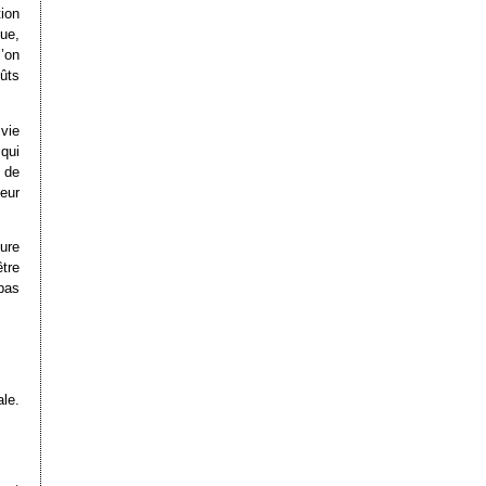
ion
ue,
’on
ûts
 vie
qui
 de
eur
ure
être
pas
ale.