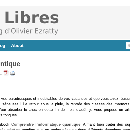
log
About
ntique
-
 vue paradisiaques et inoubliables de vos vacances et que vous avez réussi
s sérieuses ! Le retour sous la pluie, la rentrée des classes des marmots,
Pour absorber le choc en cette fin de mois d’août, je vous propose un arti
ns tongues.
l’ebook
Comprendre l’informatique quantique
. Aimant bien traiter des suj
st récupéré de manière plus ou moins sérieuse dans différents domaines co