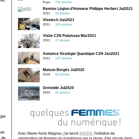
avec
Expo
791 photos
Remise Légion d'Honneur Philippe Herbert Jul2021
2021
15 photos
Vivatech Jun2021
2021
120 photos
Visite C2N Palaiseau Mar2021
2021
17 photos
Annonce Stratégie Quantique C2N Jan2021
2021
137 photos
Maison Bergès Jul2020
2020
54 photos
Grenoble Jul2020
2020
22 photos
gie
que.
Avec Marie-Anne Magnac, j'ai lancé
#QFDN
, l'initiative de
 de
valorisation de femmes du numérique par la photo. Elle circule dans