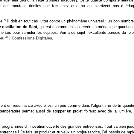
management (donc, à l’état d’ondes flasques). Cette dualité comportementale
t des moutons dociles une fois chez eux, ou qui n’arrivent pas à éduq
que ? Il doit en tout cas lutter contre un phénomène universel : un bon nombr
ne
oscillation de Rabi
, qui est couramment observée en mécanique quantique
entes pour stimuler les équipes. Voir à ce sujet l’excellente parodie du rôl
eur” | Confessions Digitales
.
rent en résonnance avec elles, un peu comme dans l’algorithme de tri quanti
 température permet aussi de stopper un projet foireux avec de la lumière, 
s programmes d’innovation ouverte des grandes entreprises. Tout va bien jusq
ntreprise ! Je fais un produit et tu veux un projet-service, j’ai besoin de rapi