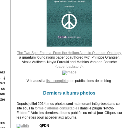
The Two-Spin Enigma: From the Helium Atom to Quantum Ontology
,
a quantum foundations paper coauthored with Philippe Grangier,
Alexia Auffèves, Nayla Farouki and Mathias Van den Bossche
(
paper backstory
).
res
[…]
Voir aussi la
liste complète
des publications de ce blog.
ous
 de
Derniers albums photos
mum
tre
Depuis juillet 2014, mes photos sont maintenant intégrées dans ce
site sous la
forme d'albums consultables
dans le plugin "Photo-
Folders". Voici les derniers albums publiés ou mis à jour. Cliquez sur
les vignettes pour accéder aux albums.
ens
QFDN