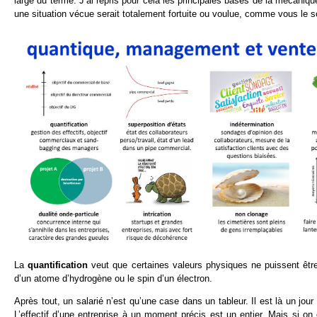
large du terme. J’ai repris pour cela les principales bases de la mécaniq
une situation vécue serait totalement fortuite ou voulue, comme vous le s
La
quantification
veut que certaines valeurs physiques ne puissent être
d’un atome d’hydrogène ou le spin d’un électron.
Après tout, un salarié n’est qu’une case dans un tableur. Il est là un jour 
L’effectif d’une entreprise à un moment précis est un entier. Mais si 