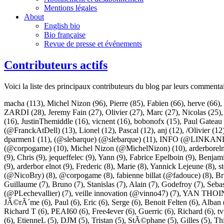
Mentions légales
About
English bio
Bio française
Revue de presse et événements
Contributeurs actifs
Voici la liste des principaux contributeurs du blog par leurs commenta
macha
(113),
Michel Nizon
(96),
Pierre
(85),
Fabien
(66),
herve
(66),
ZARDI
(28),
Jeremy Fain
(27),
Olivier
(27),
Marc
(27),
Nicolas
(25)
(16),
JustinThemiddle
(16),
vicnent
(16),
bobonofx
(15),
Paul Gateau
(@FranckAtDell)
(13),
Lionel
(12),
Pascal
(12),
anj
(12),
/Olivier
(12
dparmen1
(11),
(@slebarque) (@slebarque)
(11),
INFO (@LINKAN
(@corpogame)
(10),
Michel Nizon (@MichelNizon)
(10),
arderborel
(9),
Chris
(9),
jequeffelec
(9),
Yann
(9),
Fabrice Epelboin
(9),
Benjam
(9),
arderbor elnot
(9),
Frederic
(8),
Marie
(8),
Yannick Lejeune
(8),
s
(@NicoBry)
(8),
@corpogame
(8),
fabienne billat (@fadouce)
(8),
Br
Guillaume
(7),
Bruno
(7),
Stanislas
(7),
Alain
(7),
Godefroy
(7),
Sebas
(@PLechevallier)
(7),
veille innovation (@vinno47)
(7),
YAN THOIN
JÃ©rÃ´me
(6),
Paul
(6),
Eric
(6),
Serge
(6),
Benoit Felten
(6),
Alban
Richard T
(6),
PEAI60
(6),
Free4ever
(6),
Guerric
(6),
Richard
(6),
t
(6),
EtienneL
(5),
DJM
(5),
Tristan
(5),
StÃ©phane
(5),
Gilles
(5),
Th