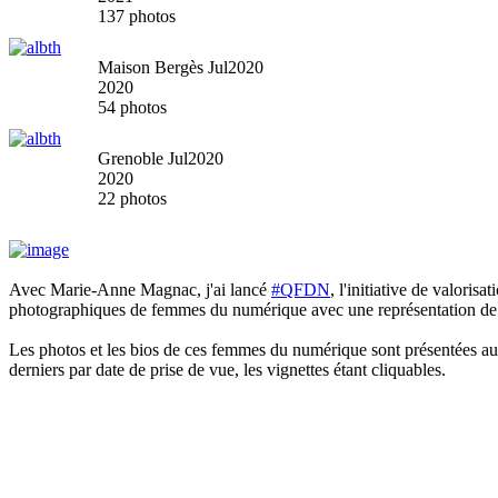
137 photos
Maison Bergès Jul2020
2020
54 photos
Grenoble Jul2020
2020
22 photos
Avec Marie-Anne Magnac, j'ai lancé
#QFDN
, l'initiative de valori
photographiques de femmes du numérique avec une représentation de 
Les photos et les bios de ces femmes du numérique sont présentées au 
derniers par date de prise de vue, les vignettes étant cliquables.
Gaëlle Rannou
Gaëlle est étudiante à 42 Paris et tutrice de l’équipe pédagogique (en 2021).
Jehanne Dussert
Jehanne est étudiante à l'école 42, membre d'AI For Tomorrow et d'Open Law, le Droit ouvert. Elle est aussi fondatrice de "Comprendre l'endométriose", un chatbot informant sur cette maladie qui touche une personne menstruée sur 10, disponible sur Messenger. #entrepreneuse #juridique #santé