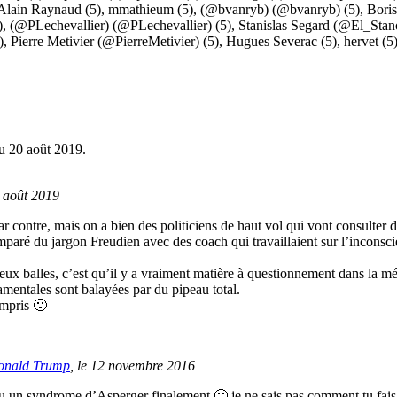
Alain Raynaud
(5),
mmathieum
(5),
(@bvanryb) (@bvanryb)
(5),
Bori
),
(@PLechevallier) (@PLechevallier)
(5),
Stanislas Segard (@El_Stan
),
Pierre Metivier (@PierreMetivier)
(5),
Hugues Severac
(5),
hervet
(5
u 20 août 2019.
0 août 2019
r contre, mais on a bien des politiciens de haut vol qui vont consulter 
ré du jargon Freudien avec des coach qui travaillaient sur l’inconscie
à deux balles, c’est qu’il y a vraiment matière à questionnement dans la
ndamentales sont balayées par du pipeau total.
ompris 🙂
 Donald Trump
, le 12 novembre 2016
un syndrome d’Asperger finalement 🙂 je ne sais pas comment tu fais po