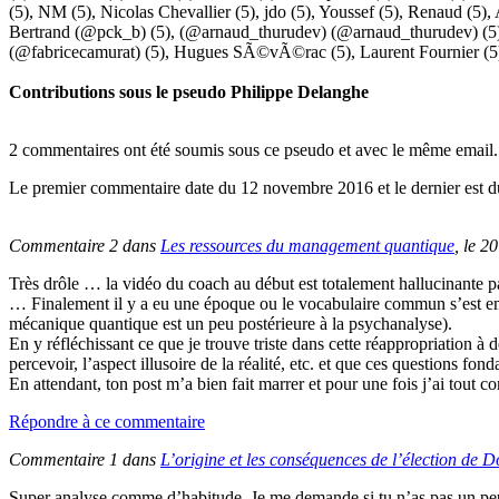
(5),
NM
(5),
Nicolas Chevallier
(5),
jdo
(5),
Youssef
(5),
Renaud
(5),
Bertrand (@pck_b)
(5),
(@arnaud_thurudev) (@arnaud_thurudev)
(5
(@fabricecamurat)
(5),
Hugues SÃ©vÃ©rac
(5),
Laurent Fournier
(5
Contributions sous le pseudo
Philippe Delanghe
2 commentaires ont été soumis sous ce pseudo et avec le même email.
Le premier commentaire date du 12 novembre 2016 et le dernier est d
Commentaire 2 dans
Les ressources du management quantique
, le 2
Très drôle … la vidéo du coach au début est totalement hallucinante pa
… Finalement il y a eu une époque ou le vocabulaire commun s’est empa
mécanique quantique est un peu postérieure à la psychanalyse).
En y réfléchissant ce que je trouve triste dans cette réappropriation 
percevoir, l’aspect illusoire de la réalité, etc. et que ces questions fo
En attendant, ton post m’a bien fait marrer et pour une fois j’ai tout c
Répondre à ce commentaire
Commentaire 1 dans
L’origine et les conséquences de l’élection de
Super analyse comme d’habitude. Je me demande si tu n’as pas un peu 