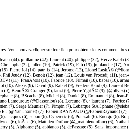
ires. Vous pouvez cliquer sur leur lien pour obtenir leurs commentaires 
leafar
(44),
guillaume
(42),
Laurent
(40),
philippe
(32),
Herve Kabla
(3
,
Christophe
(22),
julien
(19),
Patrick
(19),
Fab
(19),
jmplanche
(17),
Ar
(15),
Pierre Jol
(14),
patr_ix
(14),
Jerome
(13),
Lionel LaskÃ© (@lione
),
Phil Jeudy
(12),
Benoit
(12),
jean
(12),
Louis van Proosdij
(11),
jean-
DEV)
(11),
FranÃ§ois
(10),
Fabrice
(10),
Filmail
(10),
babar
(10),
arna
not
(10),
Alexis
(9),
David
(9),
Rafael
(9),
FredericBaud
(9),
Laurent Be
in
(9),
BenoÃ®t Granger
(9),
laozi
(9),
Pierre YgriÃ©
(9),
(@olivez) (
tephane
(8),
BScache
(8),
Michel
(8),
Daniel
(8),
Emmanuel
(8),
Jean-P
uno Lamouroux (@Dassoniou)
(8),
Lereune
(8),
~laurent
(7),
Patrice
(
tien
(7),
Serge Meunier
(7),
Pimpin
(7),
Lebarque StÃ©phane (@sleba
ET (@YanThoinet)
(7),
Fabien RAYNAUD (@FabienRaynaud)
(7),
(6),
Jacques
(6),
sebou
(6),
Cybereric
(6),
Poussah
(6),
Energo
(6),
Bon
vtweet
(6),
loÃ¯c
(6),
Matthieu Dufour (@_matthieudufour)
(6),
Nathal
ierry
(5),
Alphonse
(5),
apbianco
(5),
dePassage
(5),
Sans_importance
(