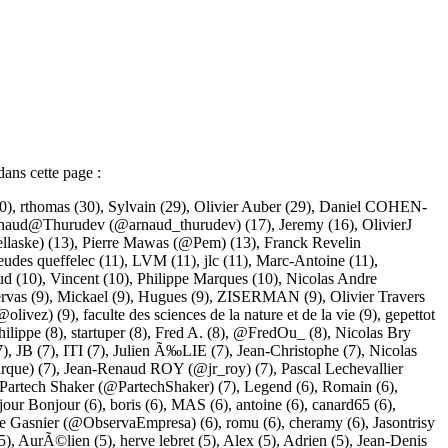
dans cette page :
0),
rthomas
(30),
Sylvain
(29),
Olivier Auber
(29),
Daniel COHEN-
naud@Thurudev (@arnaud_thurudev)
(17),
Jeremy
(16),
OlivierJ
llaske)
(13),
Pierre Mawas (@Pem)
(13),
Franck Revelin
eudes queffelec
(11),
LVM
(11),
jlc
(11),
Marc-Antoine
(11),
ud
(10),
Vincent
(10),
Philippe Marques
(10),
Nicolas Andre
rvas
(9),
Mickael
(9),
Hugues
(9),
ZISERMAN
(9),
Olivier Travers
@olivez)
(9),
faculte des sciences de la nature et de la vie
(9),
gepettot
hilippe
(8),
startuper
(8),
Fred A.
(8),
@FredOu_
(8),
Nicolas Bry
7),
JB
(7),
ITI
(7),
Julien Ã‰LIE
(7),
Jean-Christophe
(7),
Nicolas
rque)
(7),
Jean-Renaud ROY (@jr_roy)
(7),
Pascal Lechevallier
Partech Shaker (@PartechShaker)
(7),
Legend
(6),
Romain
(6),
jour Bonjour
(6),
boris
(6),
MAS
(6),
antoine
(6),
canard65
(6),
ie Gasnier (@ObservaEmpresa)
(6),
romu
(6),
cheramy
(6),
Jasontrisy
5),
AurÃ©lien
(5),
herve lebret
(5),
Alex
(5),
Adrien
(5),
Jean-Denis