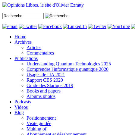
Home
Archives
Articles
Commentaires
Publications
Understanding Quantum Technologies 2025
Comprendre l'informatique quantique 2020
Usages de l'IA 2021
Rapport CES 2020
Guide des Startups 2019
Books and papers
Albums photos
Podcasts
Videos
Blog
Positionnement
Visite guidée
Making of
Abonnement et désabonnement