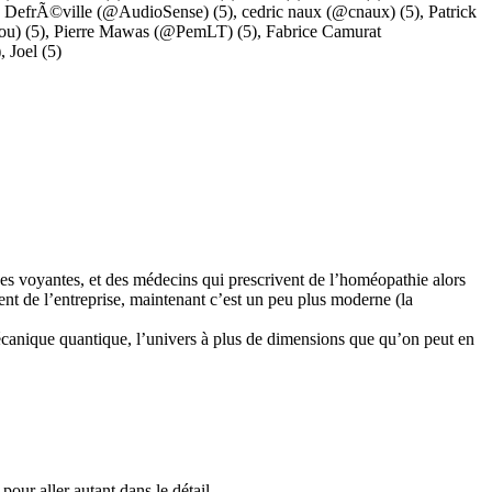
s DefrÃ©ville (@AudioSense)
(5),
cedric naux (@cnaux)
(5),
Patrick
ou)
(5),
Pierre Mawas (@PemLT)
(5),
Fabrice Camurat
),
Joel
(5)
des voyantes, et des médecins qui prescrivent de l’homéopathie alors
nt de l’entreprise, maintenant c’est un peu plus moderne (la
 mécanique quantique, l’univers à plus de dimensions que qu’on peut en
ur aller autant dans le détail.