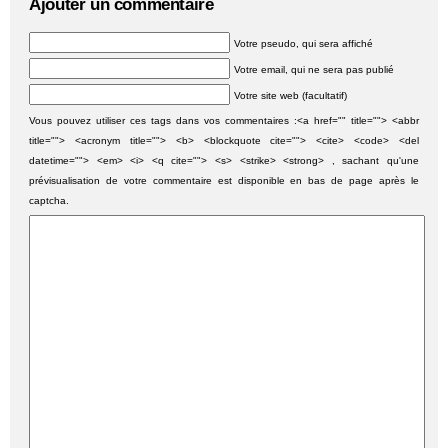
Ajouter un commentaire
Votre pseudo, qui sera affiché
Votre email, qui ne sera pas publié
Votre site web (facultatif)
Vous pouvez utiliser ces tags dans vos commentaires :<a href="" title=""> <abbr
title=""> <acronym title=""> <b> <blockquote cite=""> <cite> <code> <del
datetime=""> <em> <i> <q cite=""> <s> <strike> <strong> , sachant qu'une
prévisualisation de votre commentaire est disponible en bas de page après le
captcha.