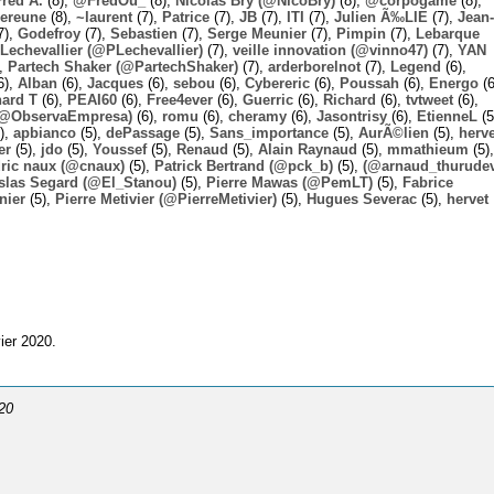
Fred A.
(8),
@FredOu_
(8),
Nicolas Bry (@NicoBry)
(8),
@corpogame
(8),
ereune
(8),
~laurent
(7),
Patrice
(7),
JB
(7),
ITI
(7),
Julien Ã‰LIE
(7),
Jean-
7),
Godefroy
(7),
Sebastien
(7),
Serge Meunier
(7),
Pimpin
(7),
Lebarque
Lechevallier (@PLechevallier)
(7),
veille innovation (@vinno47)
(7),
YAN
),
Partech Shaker (@PartechShaker)
(7),
arderborelnot
(7),
Legend
(6),
6),
Alban
(6),
Jacques
(6),
sebou
(6),
Cybereric
(6),
Poussah
(6),
Energo
(6
hard T
(6),
PEAI60
(6),
Free4ever
(6),
Guerric
(6),
Richard
(6),
tvtweet
(6),
 (@ObservaEmpresa)
(6),
romu
(6),
cheramy
(6),
Jasontrisy
(6),
EtienneL
(5
),
apbianco
(5),
dePassage
(5),
Sans_importance
(5),
AurÃ©lien
(5),
herv
er
(5),
jdo
(5),
Youssef
(5),
Renaud
(5),
Alain Raynaud
(5),
mmathieum
(5),
ric naux (@cnaux)
(5),
Patrick Bertrand (@pck_b)
(5),
(@arnaud_thurudev
slas Segard (@El_Stanou)
(5),
Pierre Mawas (@PemLT)
(5),
Fabrice
nier
(5),
Pierre Metivier (@PierreMetivier)
(5),
Hugues Severac
(5),
hervet
ier 2020.
020