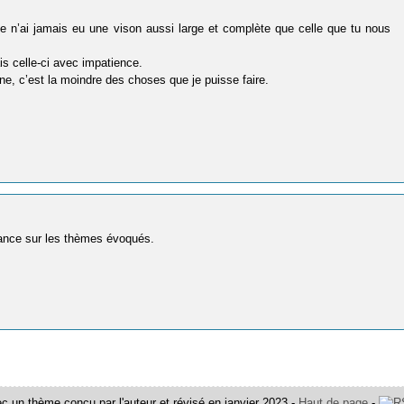
e n’ai jamais eu une vison aussi large et complète que celle que tu nous
is celle-ci avec impatience.
aine, c’est la moindre des choses que je puisse faire.
yance sur les thèmes évoqués.
c un thème conçu par l'auteur et révisé en janvier 2023 -
Haut de page
-