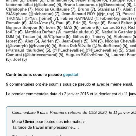
Michel
(8),
Daniel
(8),
Emmanuel
(8),
Jean-Philippe
(8),
startuper
(8),
fabienne billat (@fadouce)
(8),
Bruno Lamouroux (@Dassoniou)
(8),
L
Christophe
(7),
Nicolas Guillaume
(7),
Bruno
(7),
Stanislas
(7),
Alain
(
StÃ©phane (@slebarque)
(7),
Jean-Renaud ROY (@jr_roy)
(7),
Pascal 
THOINET (@YanThoinet)
(7),
Fabien RAYNAUD (@FabienRaynaud)
(7
Romain
(6),
JÃ©rÃ´me
(6),
Paul
(6),
Eric
(6),
Serge
(6),
Benoit Felten
(
Bonjour Bonjour
(6),
boris
(6),
MAS
(6),
antoine
(6),
canard65
(6),
Ric
loÃ¯c
(6),
Matthieu Dufour (@_matthieudufour)
(6),
Nathalie Gasnier
DJM
(5),
Tristan
(5),
StÃ©phane
(5),
Gilles
(5),
Thierry
(5),
Alphonse
(5
lebret
(5),
Alex
(5),
Adrien
(5),
Jean-Denis
(5),
NM
(5),
Nicolas Chevalli
(@bvanryb) (@bvanryb)
(5),
Boris DefrÃ©ville (@AudioSense)
(5),
ced
(@arnaud_thurudev)
(5),
(@PLechevallier) (@PLechevallier)
(5),
Stani
Camurat (@fabricecamurat)
(5),
Hugues SÃ©vÃ©rac
(5),
Laurent Four
(5),
Joel
(5)
Contributions sous le pseudo
gepettot
9 commentaires ont été soumis sous ce pseudo et avec le même email.
Le premier commentaire date du 2 janvier 2015 et le dernier est du 11 janv
Commentaire 9 dans
Premiers retours du CES 2020
, le 11 janvier 2
Merci Olivier pour toutes ces informations.
Ta force de travail m’impressionne…..