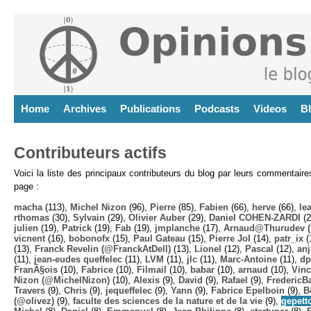
Home
Archives
Publications
Podcasts
Videos
B
Contributeurs actifs
Voici la liste des principaux contributeurs du blog par leurs commentair
page :
macha
(113),
Michel Nizon
(96),
Pierre
(85),
Fabien
(66),
herve
(66),
lea
rthomas
(30),
Sylvain
(29),
Olivier Auber
(29),
Daniel COHEN-ZARDI
(2
julien
(19),
Patrick
(19),
Fab
(19),
jmplanche
(17),
Arnaud@Thurudev (
vicnent
(16),
bobonofx
(15),
Paul Gateau
(15),
Pierre Jol
(14),
patr_ix
(
(13),
Franck Revelin (@FranckAtDell)
(13),
Lionel
(12),
Pascal
(12),
anj
(11),
jean-eudes queffelec
(11),
LVM
(11),
jlc
(11),
Marc-Antoine
(11),
dp
FranÃ§ois
(10),
Fabrice
(10),
Filmail
(10),
babar
(10),
arnaud
(10),
Vinc
Nizon (@MichelNizon)
(10),
Alexis
(9),
David
(9),
Rafael
(9),
FredericB
Travers
(9),
Chris
(9),
jequeffelec
(9),
Yann
(9),
Fabrice Epelboin
(9),
B
(@olivez)
(9),
faculte des sciences de la nature et de la vie
(9),
gepett