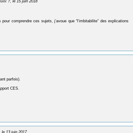
quoi ?
, le 15 juin 2018
pour comprendre ces sujets, j’avoue que “l’imbitabilite” des explications
ant parfois).
rapport CES.
, le 13 juin 2017