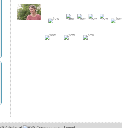
Articles
et
Commentaires
-
Logout