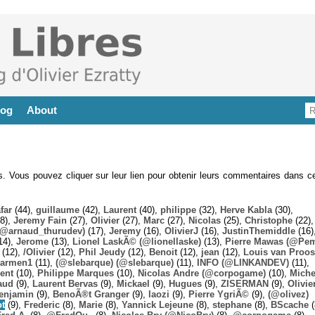
log
About
es. Vous pouvez cliquer sur leur lien pour obtenir leurs commentaires dans ce
far
(44),
guillaume
(42),
Laurent
(40),
philippe
(32),
Herve Kabla
(30),
8),
Jeremy Fain
(27),
Olivier
(27),
Marc
(27),
Nicolas
(25),
Christophe
(22),
@arnaud_thurudev)
(17),
Jeremy
(16),
OlivierJ
(16),
JustinThemiddle
(16)
14),
Jerome
(13),
Lionel LaskÃ© (@lionellaske)
(13),
Pierre Mawas (@Pe
(12),
/Olivier
(12),
Phil Jeudy
(12),
Benoit
(12),
jean
(12),
Louis van Proos
armen1
(11),
(@slebarque) (@slebarque)
(11),
INFO (@LINKANDEV)
(11),
ent
(10),
Philippe Marques
(10),
Nicolas Andre (@corpogame)
(10),
Miche
aud
(9),
Laurent Bervas
(9),
Mickael
(9),
Hugues
(9),
ZISERMAN
(9),
Olivie
enjamin
(9),
BenoÃ®t Granger
(9),
laozi
(9),
Pierre YgriÃ©
(9),
(@olivez)
ot
(9),
Frederic
(8),
Marie
(8),
Yannick Lejeune
(8),
stephane
(8),
BScache
(