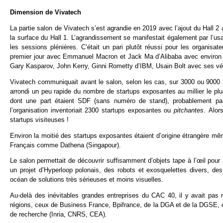
Dimension de Vivatech
La partie salon de Vivatech s’est agrandie en 2019 avec l’ajout du Hall 2 a
la surface du Hall 1. L’agrandissement se manifestait également par l’u
les sessions plénières. C’était un pari plutôt réussi pour les organis
premier jour avec Emmanuel Macron et Jack Ma d’Alibaba avec environ 4
Gary Kasparov, John Kerry, Ginni Rometty d’IBM, Usain Bolt avec ses véhi
Vivatech communiquait avant le salon, selon les cas, sur 3000 ou 9000 s
arrondi un peu rapide du nombre de startups exposantes au millier le plu
dont une part étaient SDF (sans numéro de stand), probablement parce
l’organisation inventoriait 2300 startups exposantes ou
pitchantes
. Alor
startups visiteuses !
Environ la moitié des startups exposantes étaient d’origine étrangère m
Français comme Dathena (Singapour).
Le salon permettait de découvrir suffisamment d’objets tape à l’œil pour at
un projet d’Hyperloop polonais, des robots et exosquelettes divers, d
océan de solutions très sérieuses et moins visuelles.
Au-delà des inévitables grandes entreprises du CAC 40, il y avait pas
régions, ceux de Business France, Bpifrance, de la DGA et de la DGSE, c
de recherche (Inria, CNRS, CEA).