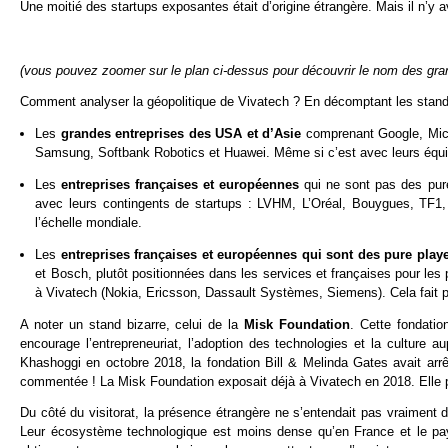
Une moitié des startups exposantes était d’origine étrangère. Mais il n’y
(vous pouvez zoomer sur le plan ci-dessus pour découvrir le nom des grand
Comment analyser la géopolitique de Vivatech ? En décomptant les stan
Les
grandes entreprises des USA et d’Asie
comprenant Google, Mic
Samsung, Softbank Robotics et Huawei. Même si c’est avec leurs équi
Les
entreprises françaises et européennes
qui ne sont pas des pur
avec leurs contingents de startups : LVHM, L’Oréal, Bouygues, TF1, 
l’échelle mondiale.
Les
entreprises françaises et européennes qui sont des pure pla
et Bosch, plutôt positionnées dans les services et françaises pour le
à Vivatech (Nokia, Ericsson, Dassault Systèmes, Siemens). Cela fait pa
A noter un stand bizarre, celui de la
Misk Foundation
. Cette fondati
encourage l’entrepreneuriat, l’adoption des technologies et la culture 
Khashoggi en octobre 2018, la fondation Bill & Melinda Gates avait arrê
commentée ! La Misk Foundation exposait déjà à Vivatech en 2018. Elle p
Du côté du visitorat, la présence étrangère ne s’entendait pas vraiment
Leur écosystème technologique est moins dense qu’en France et le pays 