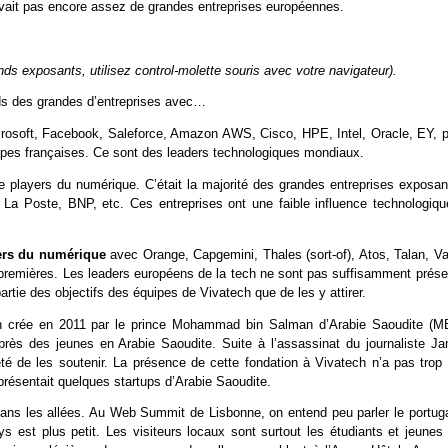
 avait pas encore assez de grandes entreprises européennes.
s exposants, utilisez control-molette souris avec votre navigateur).
ds des grandes d’entreprises avec…
rosoft, Facebook, Saleforce, Amazon AWS, Cisco, HPE, Intel, Oracle, EY, p
pes françaises. Ce sont des leaders technologiques mondiaux.
e players du numérique. C’était la majorité des grandes entreprises exposan
La Poste, BNP, etc. Ces entreprises ont une faible influence technologiqu
yers du numérique
avec Orange, Capgemini, Thales (sort-of), Atos, Talan, Va
s premières. Les leaders européens de la tech ne sont pas suffisamment prése
rtie des objectifs des équipes de Vivatech que de les y attirer.
on crée en 2011 par le prince Mohammad bin Salman d’Arabie Saoudite (M
auprès des jeunes en Arabie Saoudite. Suite à l’assassinat du journaliste Ja
té de les soutenir. La présence de cette fondation à Vivatech n’a pas trop 
résentait quelques startups d’Arabie Saoudite.
 dans les allées. Au Web Summit de Lisbonne, on entend peu parler le portuga
est plus petit. Les visiteurs locaux sont surtout les étudiants et jeunes 