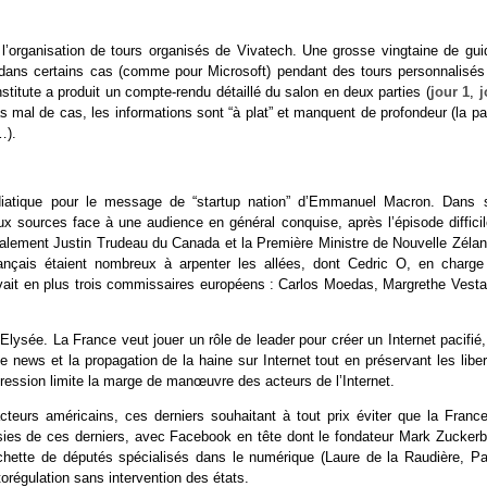
e l’organisation de tours organisés de Vivatech. Une grosse vingtaine de gui
 dans certains cas (comme pour Microsoft) pendant des tours personnalisés
titute a produit un compte-rendu détaillé du salon en deux parties (
jour 1
,
j
mal de cas, les informations sont “à plat” et manquent de profondeur (la par
…).
diatique pour le message de “startup nation” d’Emmanuel Macron. Dans 
aux sources face à une audience en général conquise, après l’épisode diffici
 également Justin Trudeau du Canada et la Première Ministre de Nouvelle Zéla
nçais étaient nombreux à arpenter les allées, dont Cedric O, en charge
y avait en plus trois commissaires européens : Carlos Moedas, Margrethe Vesta
’Elysée. La France veut jouer un rôle de leader pour créer un Internet pacifié
e news et la propagation de la haine sur Internet tout en préservant les libe
ression limite la marge de manœuvre des acteurs de l’Internet.
cteurs américains, ces derniers souhaitant à tout prix éviter que la France
ussies de ces derniers, avec Facebook en tête dont le fondateur Mark Zuckerb
chette de députés spécialisés dans le numérique (Laure de la Raudière, Pa
utorégulation sans intervention des états.