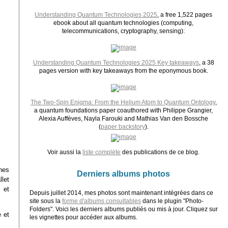
Understanding Quantum Technologies 2025
, a free 1,522 pages
ebook about all quantum technologies (computing,
telecommunications, cryptography, sensing):
Understanding Quantum Technologies 2025 Key takeaways
, a 38
pages version with key takeaways from the eponymous book.
The Two-Spin Enigma: From the Helium Atom to Quantum Ontology
,
a quantum foundations paper coauthored with Philippe Grangier,
Alexia Auffèves, Nayla Farouki and Mathias Van den Bossche
(
paper backstory
).
Voir aussi la
liste complète
des publications de ce blog.
nes
Derniers albums photos
llet
 et
Depuis juillet 2014, mes photos sont maintenant intégrées dans ce
site sous la
forme d'albums consultables
dans le plugin "Photo-
Folders". Voici les derniers albums publiés ou mis à jour. Cliquez sur
 et
les vignettes pour accéder aux albums.