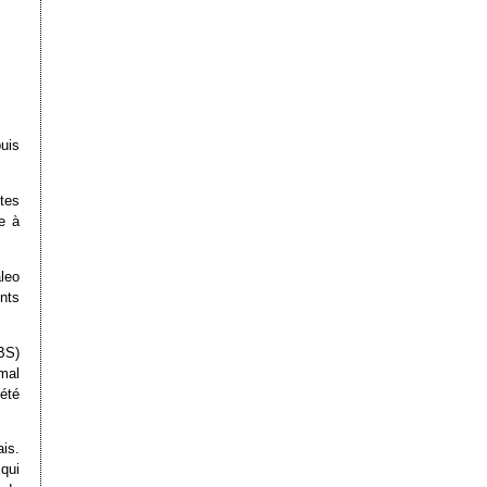
uis
tes
e à
leo
nts
BS)
mal
été
is.
qui