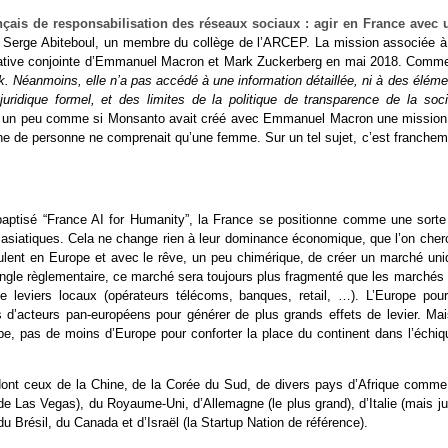
nçais de responsabilisation des réseaux sociaux : agir en France avec 
 et Serge Abiteboul, un membre du collège de l’ARCEP. La mission associée à
’initiative conjointe d’Emmanuel Macron et Mark Zuckerberg en mai 2018. Comme
k. Néanmoins, elle n’a pas accédé à une information détaillée, ni à des élém
juridique formel, et des limites de la politique de transparence de la soci
C’est un peu comme si Monsanto avait créé avec Emmanuel Macron une mission
aine de personne ne comprenait qu’une femme. Sur un tel sujet, c’est franchem
 baptisé “France AI for Humanity”, la France se positionne comme une sorte
, asiatiques. Cela ne change rien à leur dominance économique, que l’on cher
llulent en Europe et avec le rêve, un peu chimérique, de créer un marché uni
’angle règlementaire, ce marché sera toujours plus fragmenté que les marchés
de leviers locaux (opérateurs télécoms, banques, retail, …). L’Europe pourr
 d’acteurs pan-européens pour générer de plus grands effets de levier. Mais
ope, pas de moins d’Europe pour conforter la place du continent dans l’échiq
s dont ceux de la Chine, de la Corée du Sud, de divers pays d’Afrique comme
 Las Vegas), du Royaume-Uni, d’Allemagne (le plus grand), d’Italie (mais ju
du Brésil, du Canada et d’Israël (la Startup Nation de référence).