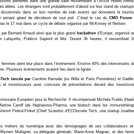
essions plénières dans une grande salle ressemblant à l’Accor Hôtels Arena
les allées. Les étrangers sont probablement d’abord sur leur stand de startup
ssi disséminés dans un bon nombre de
side events
qui donnaient le tournis
 aimant géant de décideurs de tout poil. C’était le cas du
CMO Foru
ias le 17 mai dans un cycle de débats organisé par McKinsey et Nielsen.
 par Bernard Arnault ainsi que le plus grand
hackathon
d’Europe, organisé a
Lafayette, Publicis Sapient et Wix. Durant 36 heures, il rassemblait 1
les femmes aient leur place dans l’événement. Environ 40% des intervenants d
e. Plusieurs événements avaient lieu dans la lignée :
nTech lancée par
Caroline Ramade (ex Willa et Paris Pionnières) et Gaëlle
s et investisseurs avec concours de présentations devant des investisse
missaire Européen pour la Recherche. Il récompensait Michela Puddu (Haeli
 Martine Caroff (de Hephaistos-Pharma, une biotech dans les immunothérap
himrit Perkol-Finkel (Chief Scientist d’ECOncrete Tech, une startup israélie
es métiers du numérique avec des témoignages de ses collaborateurs et
 Myriam Multigner, sa déléguée générale, Marie-Anne Magnac, et des fem