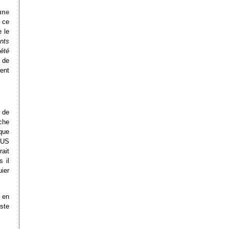
une
 ce
 le
ents
été
 de
ent
 de
che
que
 US
ait
 il
uier
 en
ste