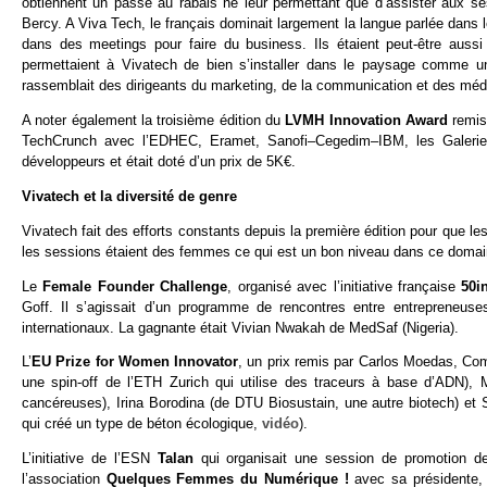
obtiennent un passe au rabais ne leur permettant que d’assister aux s
Bercy. A Viva Tech, le français dominait largement la langue parlée dans 
dans des meetings pour faire du business. Ils étaient peut-être au
permettaient à Vivatech de bien s’installer dans le paysage comme un
rassemblait des dirigeants du marketing, de la communication et des méd
A noter également la troisième édition du
LVMH Innovation Award
remis
TechCrunch avec l’EDHEC, Eramet, Sanofi–Cegedim–IBM, les Galeries 
développeurs et était doté d’un prix de 5K€.
Vivatech et la diversité de genre
Vivatech fait des efforts constants depuis la première édition pour que 
les sessions étaient des femmes ce qui est un bon niveau dans ce domain
Le
Female Founder Challenge
, organisé avec l’initiative française
50i
Goff. Il s’agissait d’un programme de rencontres entre entrepreneuse
internationaux. La gagnante était Vivian Nwakah de MedSaf (Nigeria).
L’
EU Prize for Women Innovator
, un prix
remis par Carlos Moedas, Com
une spin-off de l’ETH Zurich qui utilise des traceurs à base d’ADN),
cancéreuses), Irina Borodina (de DTU Biosustain, une autre biotech) et S
qui créé un type de béton écologique,
vidéo
).
L’initiative de l’ESN
Talan
qui organisait une session de promotion d
l’association
Quelques Femmes du Numérique !
avec sa présidente,