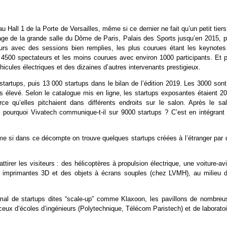
u Hall 1 de la Porte de Versailles, même si ce dernier ne fait qu’un petit tier
sage de la grande salle du Dôme de Paris, Palais des Sports jusqu’en 2015, p
ateurs avec des sessions bien remplies, les plus courues étant les keynotes
500 spectateurs et les moins courues avec environ 1000 participants. Et p
cules électriques et des dizaines d’autres intervenants prestigieux.
tartups, puis 13 000 startups dans le bilan de l’édition 2019. Les 3000 sont
s élevé. Selon le catalogue mis en ligne, les startups exposantes étaient 20
 qu’elles pitchaient dans différents endroits sur le salon. Après le sal
s pourquoi Vivatech communique-t-il sur 9000 startups ? C’est en intégrant 
ême si dans ce décompte on trouve quelques startups créées à l’étranger par 
tirer les visiteurs : des hélicoptères à propulsion électrique, une voiture-av
es imprimantes 3D et des objets à écrans souples (chez LVMH), au milieu d
 mal de startups dites “scale-up” comme Klaxoon, les pavillons de nombreu
eux d’écoles d’ingénieurs (Polytechnique, Télécom Paristech) et de laboratoi