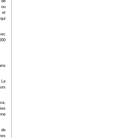
 de
s ou
 et
m
qui
vec
000
ans
 Le
urs
xa,
ies
nne
 de
mes