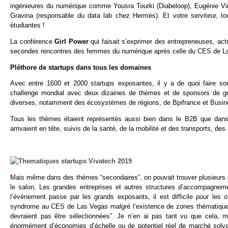
ingénieures du numérique comme Yousra Tourki (Diabeloop), Eugénie Vinet
Gravina (responsable du data lab chez Hermès). Et votre serviteur, tou
étudiantes !
La conférence
Girl Power
qui faisait s’exprimer des entrepreneuses, ac
secondes rencontres des femmes du numérique après celle du CES de Las 
Pléthore de startups dans tous les domaines
Avec entre 1600 et 2000 startups exposantes, il y a de quoi faire son
challenge mondial avec deux dizaines de thèmes et de sponsors de gra
diverses, notamment des écosystèmes de régions, de Bpifrance et Busine
Tous les thèmes étaient représentés aussi bien dans le B2B que dans 
arrivaient en tête, suivis de la santé, de la mobilité et des transports, des
Mais même dans des thèmes “secondaires”, on pouvait trouver plusieurs d
le salon. Les grandes entreprises et autres structures d’accompagne
l’événement passe par les grands exposants, il est difficile pour les
syndrome au CES de Las Vegas malgré l’existence de zones thématiques
devraient pas être sélectionnées”. Je n’en ai pas tant vu que cela,
énormément d’économies d’échelle ou de potentiel réel de marché solvab