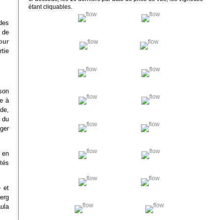
étant cliquables.
des
 de
our
tie
son
le à
nde,
 du
ger
, en
rtés
 et
erg
ula