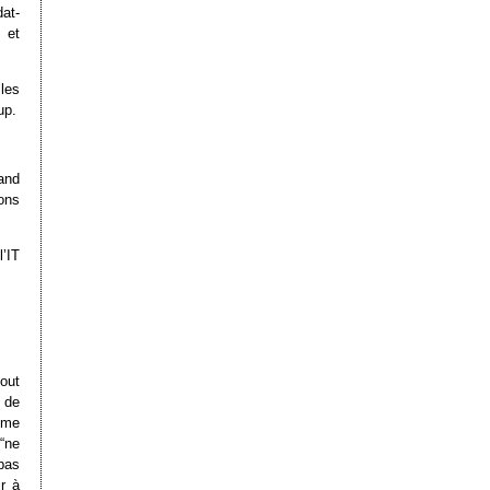
at-
 et
 les
up.
and
ons
’IT
out
 de
ême
“ne
pas
r à