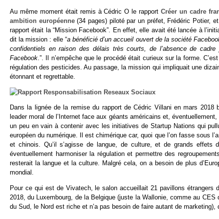
Au même moment était remis à Cédric O le rapport
Créer un cadre fra
ambition européenne
(34 pages) piloté par un préfet, Frédéric Potier,
rapport était la “Mission Facebook”. En effet, elle avait été lancée à l
dit la mission : elle “
a bénéficié d’un accueil ouvert de la société Faceboo
confidentiels en raison des délais très courts, de l’absence de cadre 
Facebook
.”. Il n’empêche que le procédé était curieux sur la forme. 
régulation des pesticides. Au passage, la mission qui impliquait une diz
étonnant et regrettable.
Dans la lignée de la remise du rapport de Cédric Villani en mars 2018
leader moral de l’Internet face aux géants américains et, éventuellement
un peu en vain à contenir avec les initiatives de Startup Nations qui pu
européen du numérique. Il est chimérique car, quoi que l’on fasse sous l
et chinois. Qu’il s’agisse de langue, de culture, et de grands effets 
éventuellement harmoniser la régulation et permettre des regroupements
resterait la langue et la culture. Malgré cela, on a besoin de plus d’Eur
mondial.
Pour ce qui est de Vivatech, le salon accueillait 21 pavillons étranger
2018, du Luxembourg, de la Belgique (juste la Wallonie, comme au CES de
du Sud, le Nord est riche et n’a pas besoin de faire autant de marketing), 