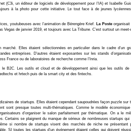
 (C3i, un éditeur de logiciels de développement pour l’IA) et Isabelle Guid
jours à la photo pour cette initiative. Le tout face à de jeunes lycéennes
trices, youtubeuses avec l’animation de Bérengère Krief.
La Poste
organisait
Vegas de janvier 2019, et toujours avec La Tribune. C’est surtout un meet-
 marché. Elles étaient sélectionnées en particulier dans le cadre d’un gr
ndes entreprises. D’autres étaient exposantes sur les stands d’organisati
ss France ou de laboratoires de recherche comme l’Inria.
le B2C. Les outils et cloud et de développement ainsi que les outils de l
 edtechs et hrtech puis de la smart city et des fintechs.
izaines de startups. Elles étaient cependant saupoudrées façon puzzle sur t
ment sont presque toutes multi-thématiques. Comme le modèle économique
 organisateurs d’organiser le salon parfaitement par thématique. On a le m
. Certains se plaignent du manque de sérieux de nombreuses startups qui 
 même si nombre de startups visent des marchés de niche ne présentant 
le. SI toutes les startups d’un événement étaient celles qui doivent réussi