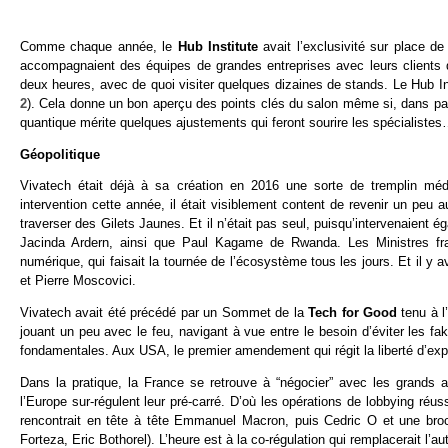
Comme chaque année, le
Hub Institute
avait l’exclusivité sur place d
accompagnaient des équipes de grandes entreprises avec leurs clients
deux heures, avec de quoi visiter quelques dizaines de stands. Le Hub Ins
2
). Cela donne un bon aperçu des points clés du salon même si, dans pas 
quantique mérite quelques ajustements qui feront sourire les spécialistes
Géopolitique
Vivatech était déjà à sa création en 2016 une sorte de tremplin mé
intervention cette année, il était visiblement content de revenir un peu 
traverser des Gilets Jaunes. Et il n’était pas seul, puisqu’intervenaient
Jacinda Ardern, ainsi que Paul Kagame de Rwanda. Les Ministres fra
numérique, qui faisait la tournée de l’écosystème tous les jours. Et il 
et Pierre Moscovici.
Vivatech avait été précédé par un Sommet de la
Tech for Good
tenu à l
jouant un peu avec le feu, navigant à vue entre le besoin d’éviter les fak
fondamentales. Aux USA, le premier amendement qui régit la liberté d’exp
Dans la pratique, la France se retrouve à “négocier” avec les grands a
l’Europe sur-régulent leur pré-carré. D’où les opérations de lobbying ré
rencontrait en tête à tête Emmanuel Macron, puis Cedric O et une bro
Forteza, Eric Bothorel). L’heure est à la co-régulation qui remplacerait l’a