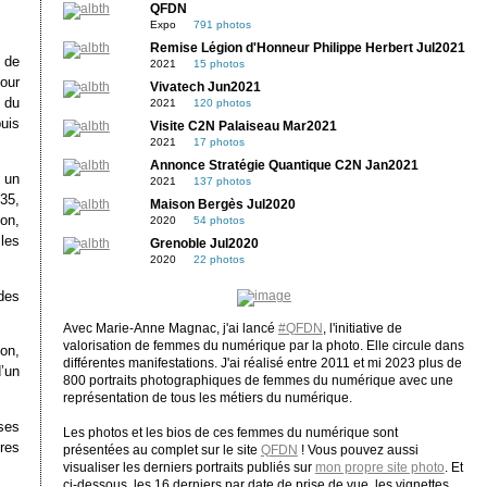
QFDN
Expo
791 photos
Remise Légion d'Honneur Philippe Herbert Jul2021
s de
2021
15 photos
our
Vivatech Jun2021
 du
2021
120 photos
uis
Visite C2N Palaiseau Mar2021
2021
17 photos
Annonce Stratégie Quantique C2N Jan2021
 un
2021
137 photos
35,
Maison Bergès Jul2020
on,
2020
54 photos
les
Grenoble Jul2020
2020
22 photos
des
Avec Marie-Anne Magnac, j'ai lancé
#QFDN
, l'initiative de
valorisation de femmes du numérique par la photo. Elle circule dans
ion,
différentes manifestations. J'ai réalisé entre 2011 et mi 2023 plus de
’un
800 portraits photographiques de femmes du numérique avec une
représentation de tous les métiers du numérique.
ses
Les photos et les bios de ces femmes du numérique sont
res
présentées au complet sur le site
QFDN
! Vous pouvez aussi
visualiser les derniers portraits publiés sur
mon propre site photo
. Et
ci-dessous, les 16 derniers par date de prise de vue, les vignettes