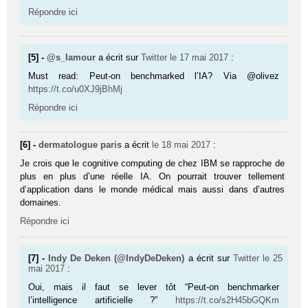
Répondre ici
[5] -
@s_lamour
a écrit sur
Twitter
le 17 mai 2017
:
Must read: Peut-on benchmarked l’IA? Via @olivez
https://t.co/u0XJ9jBhMj
Répondre ici
[6] -
dermatologue paris
a écrit
le 18 mai 2017
:
Je crois que le cognitive computing de chez IBM se rapproche de
plus en plus d’une réelle IA. On pourrait trouver tellement
d’application dans le monde médical mais aussi dans d’autres
domaines.
Répondre ici
[7] -
Indy De Deken (@IndyDeDeken)
a écrit sur
Twitter
le 25
mai 2017
:
Oui, mais il faut se lever tôt “Peut-on benchmarker
l’intelligence artificielle ?”
https://t.co/s2H45bGQKm