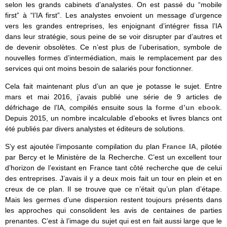
selon les grands cabinets d’analystes. On est passé du “mobile
first” à “l’IA first”. Les analystes envoient un message d’urgence
vers les grandes entreprises, les enjoignant d’intégrer fissa l’IA
dans leur stratégie, sous peine de se voir disrupter par d’autres et
de devenir obsolètes. Ce n’est plus de l’uberisation, symbole de
nouvelles formes d’intermédiation, mais le remplacement par des
services qui ont moins besoin de salariés pour fonctionner.
Cela fait maintenant plus d’un an que je potasse le sujet. Entre
mars et mai 2016, j’avais publié une série de 9 articles de
défrichage de l’IA, compilés ensuite sous la
forme d’un ebook
.
Depuis 2015, un nombre incalculable d’ebooks et livres blancs ont
été publiés par divers analystes et éditeurs de solutions.
S’y est ajoutée l’imposante compilation du plan
France IA
, pilotée
par Bercy et le Ministère de la Recherche. C’est un excellent tour
d’horizon de l’existant en France tant côté recherche que de celui
des entreprises. J’avais il y a deux mois fait un tour en plein et en
creux de ce plan. Il se trouve que ce n’était qu’un plan d’étape.
Mais les germes d’une dispersion restent toujours présents dans
les approches qui consolident les avis de centaines de parties
prenantes. C’est à l’image du sujet qui est en fait aussi large que le