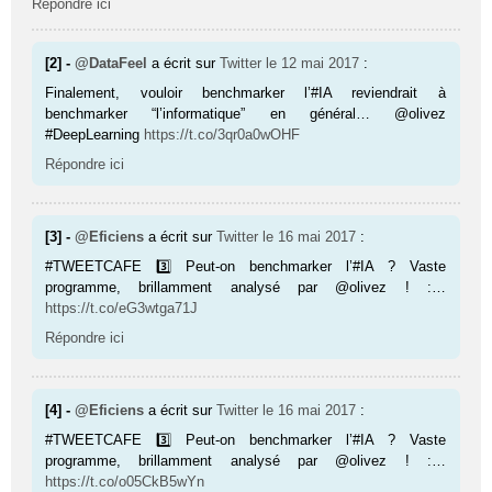
Répondre ici
[2] -
@DataFeel
a écrit sur
Twitter
le 12 mai 2017
:
Finalement, vouloir benchmarker l’#IA reviendrait à
benchmarker “l’informatique” en général… @olivez
#DeepLearning
https://t.co/3qr0a0wOHF
Répondre ici
[3] -
@Eficiens
a écrit sur
Twitter
le 16 mai 2017
:
#TWEETCAFE 3️⃣ Peut-on benchmarker l’#IA ? Vaste
programme, brillamment analysé par @olivez ! :…
https://t.co/eG3wtga71J
Répondre ici
[4] -
@Eficiens
a écrit sur
Twitter
le 16 mai 2017
:
#TWEETCAFE 3️⃣ Peut-on benchmarker l’#IA ? Vaste
programme, brillamment analysé par @olivez ! :…
https://t.co/o05CkB5wYn