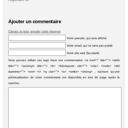
Ajouter un commentaire
Cliquez ici pour annuler cette réponse
Votre pseudo, qui sera affiché
Votre email, qui ne sera pas publié
Votre site web (facultatif)
Vous pouvez utiliser ces tags dans vos commentaires :<a href="" title=""> <abbr
title=""> <acronym title=""> <b> <blockquote cite=""> <cite> <code> <del
datetime=""> <em> <i> <q cite=""> <s> <strike> <strong> , sachant qu'une
prévisualisation de votre commentaire est disponible en bas de page après le
captcha.