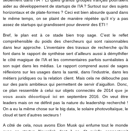
seulement dans l’IA ? Et quels grands groupes français pourraient
aider au développement de startups de l’IA ? Surtout sur des sujets
horizontaux et de plate-formes ? Ceci est bien absurde quand dans
le même temps, on se plaint de manière répétée qu’il n’y a pas
assez de startups qui grandissent pour devenir des ETI !
Bref, le plan est à ce stade bien trop sage. C’est le reflet
compréhensible du poids des chercheurs qui sont raisonnables
dans leur approche. L’inventaire des travaux de recherche qu’ils
font dans le rapport de synthèse sert d’ailleurs aussi à démythifier
le côté magique de l’IA et les commentaires parfois surréalistes à
son sujet dans les médias. Le rapport comprend aussi de sages
réflexions sur les usages dans la santé, dans l’industrie, dans les
métiers juridiques ou la relation client. Mais cela ne débouche pas
sur des paris ambitieux qui permettent de servir d’aiguillon. Donc,
ce plan ressemble à celui sur objets connectés de 2014
que je
vous avais décortiqué ici
en septembre 2016. On veut être
leaders mais on ne définit pas la nature du leadership recherché !
On a eu la même chose sur le big data, le solaire photovoltaïque, le
cloud et tant d’autres secteurs !
A côté de cela, nous avons Elon Musk qui enfume tout le monde