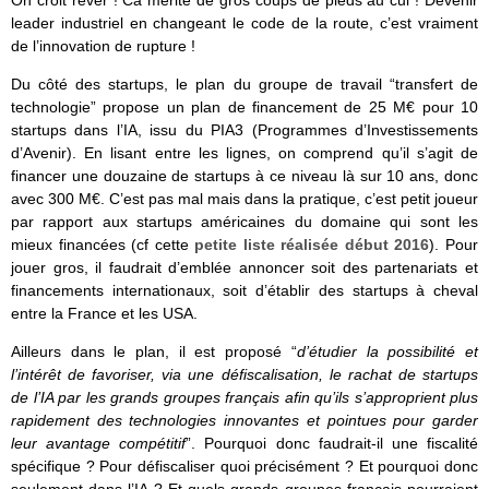
On croit rêver ! Ca mérite de gros coups de pieds au cul ! Devenir
leader industriel en changeant le code de la route, c’est vraiment
de l’innovation de rupture !
Du côté des startups, le plan du groupe de travail “transfert de
technologie” propose un plan de financement de 25 M€ pour 10
startups dans l’IA, issu du PIA3 (Programmes d’Investissements
d’Avenir). En lisant entre les lignes, on comprend qu’il s’agit de
financer une douzaine de startups à ce niveau là sur 10 ans, donc
avec 300 M€. C’est pas mal mais dans la pratique, c’est petit joueur
par rapport aux startups américaines du domaine qui sont les
mieux financées (cf cette
petite liste réalisée début 2016
). Pour
jouer gros, il faudrait d’emblée annoncer soit des partenariats et
financements internationaux, soit d’établir des startups à cheval
entre la France et les USA.
Ailleurs dans le plan, il est proposé “
d’étudier la possibilité et
l’intérêt de favoriser, via une défiscalisation, le rachat de startups
de l’IA par les grands groupes français afin qu’ils s’approprient plus
rapidement des technologies innovantes et pointues pour garder
leur avantage compétitif
”. Pourquoi donc faudrait-il une fiscalité
spécifique ? Pour défiscaliser quoi précisément ? Et pourquoi donc