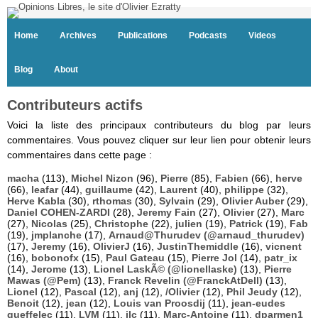
Home
Archives
Publications
Podcasts
Videos
Blog
About
Contributeurs actifs
Voici la liste des principaux contributeurs du blog par leurs
commentaires. Vous pouvez cliquer sur leur lien pour obtenir leurs
commentaires dans cette page :
macha
(113),
Michel Nizon
(96),
Pierre
(85),
Fabien
(66),
herve
(66),
leafar
(44),
guillaume
(42),
Laurent
(40),
philippe
(32),
Herve Kabla
(30),
rthomas
(30),
Sylvain
(29),
Olivier Auber
(29),
Daniel COHEN-ZARDI
(28),
Jeremy Fain
(27),
Olivier
(27),
Marc
(27),
Nicolas
(25),
Christophe
(22),
julien
(19),
Patrick
(19),
Fab
(19),
jmplanche
(17),
Arnaud@Thurudev (@arnaud_thurudev)
(17),
Jeremy
(16),
OlivierJ
(16),
JustinThemiddle
(16),
vicnent
(16),
bobonofx
(15),
Paul Gateau
(15),
Pierre Jol
(14),
patr_ix
(14),
Jerome
(13),
Lionel LaskÃ© (@lionellaske)
(13),
Pierre
Mawas (@Pem)
(13),
Franck Revelin (@FranckAtDell)
(13),
Lionel
(12),
Pascal
(12),
anj
(12),
/Olivier
(12),
Phil Jeudy
(12),
Benoit
(12),
jean
(12),
Louis van Proosdij
(11),
jean-eudes
queffelec
(11),
LVM
(11),
jlc
(11),
Marc-Antoine
(11),
dparmen1