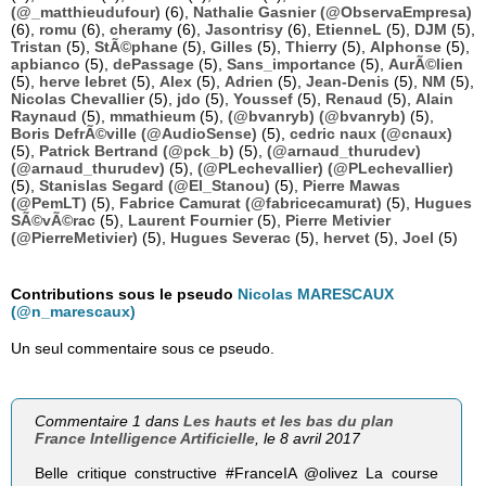
(@_matthieudufour)
(6),
Nathalie Gasnier (@ObservaEmpresa)
(6),
romu
(6),
cheramy
(6),
Jasontrisy
(6),
EtienneL
(5),
DJM
(5),
Tristan
(5),
StÃ©phane
(5),
Gilles
(5),
Thierry
(5),
Alphonse
(5),
apbianco
(5),
dePassage
(5),
Sans_importance
(5),
AurÃ©lien
(5),
herve lebret
(5),
Alex
(5),
Adrien
(5),
Jean-Denis
(5),
NM
(5),
Nicolas Chevallier
(5),
jdo
(5),
Youssef
(5),
Renaud
(5),
Alain
Raynaud
(5),
mmathieum
(5),
(@bvanryb) (@bvanryb)
(5),
Boris DefrÃ©ville (@AudioSense)
(5),
cedric naux (@cnaux)
(5),
Patrick Bertrand (@pck_b)
(5),
(@arnaud_thurudev)
(@arnaud_thurudev)
(5),
(@PLechevallier) (@PLechevallier)
(5),
Stanislas Segard (@El_Stanou)
(5),
Pierre Mawas
(@PemLT)
(5),
Fabrice Camurat (@fabricecamurat)
(5),
Hugues
SÃ©vÃ©rac
(5),
Laurent Fournier
(5),
Pierre Metivier
(@PierreMetivier)
(5),
Hugues Severac
(5),
hervet
(5),
Joel
(5)
Contributions sous le pseudo
Nicolas MARESCAUX
(@n_marescaux)
Un seul commentaire sous ce pseudo.
Commentaire 1 dans
Les hauts et les bas du plan
France Intelligence Artificielle
, le 8 avril 2017
Belle critique constructive #FranceIA @olivez La course