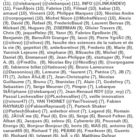
(11),
(@slebarque) (@slebarque)
(11),
INFO (@LINKANDEV)
(11),
FranÃ§ois
(10),
Fabrice
(10),
Filmail
(10),
babar
(10),
arnaud
(10),
Vincent
(10),
Philippe Marques
(10),
Nicolas Andre
(@corpogame)
(10),
Michel Nizon (@MichelNizon)
(10),
Alexis
(9),
David
(9),
Rafael
(9),
FredericBaud
(9),
Laurent Bervas
(9),
Mickael
(9),
Hugues
(9),
ZISERMAN
(9),
Olivier Travers
(9),
Chris
(9),
jequeffelec
(9),
Yann
(9),
Fabrice Epelboin
(9),
Benjamin
(9),
BenoÃ®t Granger
(9),
laozi
(9),
Pierre YgriÃ©
(9),
(@olivez) (@olivez)
(9),
faculte des sciences de la nature et de
la vie
(9),
gepettot
(9),
arderborelnot
(9),
Frederic
(8),
Marie
(8),
Yannick Lejeune
(8),
stephane
(8),
BScache
(8),
Michel
(8),
Daniel
(8),
Emmanuel
(8),
Jean-Philippe
(8),
startuper
(8),
Fred
A.
(8),
@FredOu_
(8),
Nicolas Bry (@NicoBry)
(8),
@corpogame
(8),
fabienne billat (@fadouce)
(8),
Bruno Lamouroux
(@Dassoniou)
(8),
Lereune
(8),
~laurent
(7),
Patrice
(7),
JB
(7),
ITI
(7),
Julien Ã‰LIE
(7),
Jean-Christophe
(7),
Nicolas
Guillaume
(7),
Bruno
(7),
Stanislas
(7),
Alain
(7),
Godefroy
(7),
Sebastien
(7),
Serge Meunier
(7),
Pimpin
(7),
Lebarque
StÃ©phane (@slebarque)
(7),
Jean-Renaud ROY (@jr_roy)
(7),
Pascal Lechevallier (@PLechevallier)
(7),
veille innovation
(@vinno47)
(7),
YAN THOINET (@YanThoinet)
(7),
Fabien
RAYNAUD (@FabienRaynaud)
(7),
Partech Shaker
(@PartechShaker)
(7),
arderbor elnot
(7),
Legend
(6),
Romain
(6),
JÃ©rÃ´me
(6),
Paul
(6),
Eric
(6),
Serge
(6),
Benoit Felten
(6),
Alban
(6),
Jacques
(6),
sebou
(6),
Cybereric
(6),
Poussah
(6),
Energo
(6),
Bonjour Bonjour
(6),
boris
(6),
MAS
(6),
antoine
(6),
canard65
(6),
Richard T
(6),
PEAI60
(6),
Free4ever
(6),
Guerric
(6),
Richard
(6),
tvtweet
(6),
loÃ¯c
(6),
Matthieu Dufour