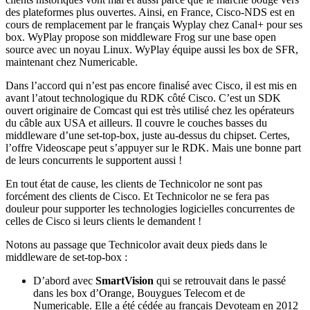
des plateformes plus ouvertes. Ainsi, en France, Cisco-NDS est en
cours de remplacement par le français Wyplay chez Canal+ pour ses
box. WyPlay propose son middleware Frog sur une base open
source avec un noyau Linux. WyPlay équipe aussi les box de SFR,
maintenant chez Numericable.
Dans l’accord qui n’est pas encore finalisé avec Cisco, il est mis en
avant l’atout technologique du RDK côté Cisco. C’est un SDK
ouvert originaire de Comcast qui est très utilisé chez les opérateurs
du câble aux USA et ailleurs. Il couvre le couches basses du
middleware d’une set-top-box, juste au-dessus du chipset. Certes,
l’offre Videoscape peut s’appuyer sur le RDK. Mais une bonne part
de leurs concurrents le supportent aussi !
En tout état de cause, les clients de Technicolor ne sont pas
forcément des clients de Cisco. Et Technicolor ne se fera pas
douleur pour supporter les technologies logicielles concurrentes de
celles de Cisco si leurs clients le demandent !
Notons au passage que Technicolor avait deux pieds dans le
middleware de set-top-box :
D’abord avec
SmartVision
qui se retrouvait dans le passé
dans les box d’Orange, Bouygues Telecom et de
Numericable. Elle a été cédée au français Devoteam en 2012