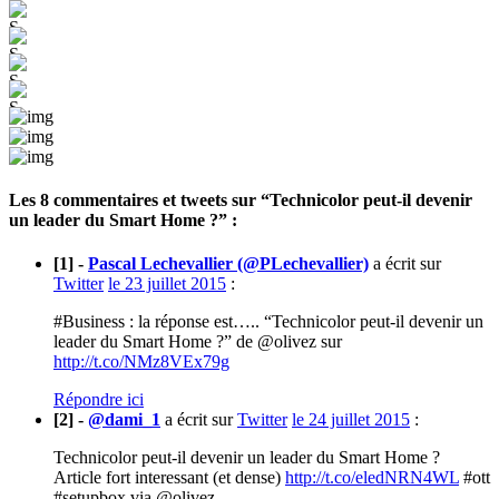
Les 8 commentaires et
tweets
sur “Technicolor peut-il devenir
un leader du Smart Home ?” :
[1] -
Pascal Lechevallier (@PLechevallier)
a écrit sur
Twitter
le 23 juillet 2015
:
#Business : la réponse est….. “Technicolor peut-il devenir un
leader du Smart Home ?” de @olivez sur
http://t.co/NMz8VEx79g
Répondre ici
[2] -
@dami_1
a écrit sur
Twitter
le 24 juillet 2015
:
Technicolor peut-il devenir un leader du Smart Home ?
Article fort interessant (et dense)
http://t.co/eledNRN4WL
#ott
#setupbox via @olivez