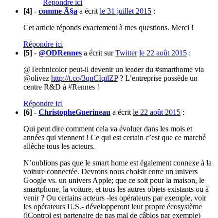
Répondre ici
[4] -
comme Ã§a
a écrit
le 31 juillet 2015
:
Cet article réponds exactement à mes questions. Merci !
Répondre ici
[5] -
@ODRennes
a écrit sur
Twitter
le 22 août 2015
:
@Technicolor peut-il devenir un leader du #smarthome via
@olivez
http://t.co/3qnCIqilZP
? L’entreprise possède un
centre R&D à #Rennes !
Répondre ici
[6] -
ChristopheGuerineau
a écrit
le 22 août 2015
:
Qui peut dire comment cela va évoluer dans les mois et
années qui viennent ! Ce qui est certain c’est que ce marché
allèche tous les acteurs.
N’oublions pas que le smart home est également connexe à la
voiture connectée. Devrons nous choisir entre un univers
Google vs. un univers Apple; que ce soit pour la maison, le
smartphone, la voiture, et tous les autres objets existants ou à
venir ? Ou certains acteurs -les opérateurs par exemple, voir
les opérateurs U.S.- développeront leur propre écosystème
(iControl est partenaire de pas mal de câblos par exemple)