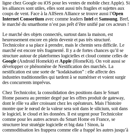
ligne chez Google ou iOS pour les ventes de mobile chez Apple). Si
les alliances sont utiles, elles sont aussi très fragiles et sujettes aux
coups de vent. Face à la AllSeen Alliance se trouve aussi l’
Open
Internet Consortium
avec comme leaders
Intel
et
Samsung
. Bref,
le marché du smarthome n’est pas prêt d’être unifié par ces acteurs !
Le marché des objets connectés, surtout dans la maison, est
heureusement encore en plein devenir et pas très structuré.
Technicolor a sa place à prendre, mais le chemin sera difficile. Le
marché est encore très fragmenté. Il y a de fortes chances qu’il se
structure autour de plateformes logicielles et cloud comme celles de
Google
(Android Homekit) et
Apple
(HomeKit). On voit aussi se
développer ce phénomène de Nestification des marchés. La
nestification est une sorte de “kodakisation” : elle affecte des
industries traditionnelles qui tardent à se numériser et voient surgir
des concurrents imprévus.
Chez Technicolor, la consolidation des positions dans le Smart
Home passera au premier degré par les offres produit de gateway,
dont le rôle va aller croissant chez les opérateurs. Mais l’histoire
montre que le nœud de la valeur sera soit dans le silicium, soit dans
le logiciel, le cloud et les données. Il est urgent pour Technicolor
comme pour les autres acteurs du Smart Home en France, se
structurer leur stratégie logicielle et big data ! Sinon, la
commoditisation les frappera comme elle a frappé les autres jusqu’à