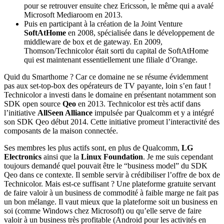
pour se retrouver ensuite chez Ericsson, le même qui a avalé
Microsoft Mediaroom en 2013.
Puis en participant à la création de la Joint Venture
SoftAtHome
en 2008, spécialisée dans le développement de
middleware de box et de gateway. En 2009,
Thomson/Technicolor était sorti du capital de SoftAtHome
qui est maintenant essentiellement une filiale d’Orange.
Quid du Smarthome ? Car ce domaine ne se résume évidemment
pas aux set-top-box des opérateurs de TV payante, loin s’en faut !
Technicolor a investi dans le domaine en présentant notamment son
SDK open source
Qeo
en 2013. Technicolor est très actif dans
l’initiative
AllSeen Alliance
impulsée par Qualcomm et y a intégré
son SDK Qeo début 2014. Cette initiative promeut l’interactivité des
composants de la maison connectée.
Ses membres les plus actifs sont, en plus de Qualcomm,
LG
Electronics
ainsi que la
Linux Foundation
. Je me suis cependant
toujours demandé quel pouvait être le “business model” du SDK
Qeo dans ce contexte. Il semble servir à crédibiliser l’offre de box de
Technicolor. Mais est-ce suffisant ? Une plateforme gratuite servant
de faire valoir à un business de commodité à faible marge ne fait pas
un bon mélange. Il vaut mieux que la plateforme soit un business en
soi (comme Windows chez Microsoft) ou qu’elle serve de faire
valoir à un business très profitable (Android pour les activités en