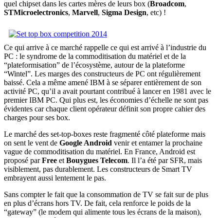
quel chipset dans les cartes mères de leurs box (
Broadcom
,
STMicroelectronics
,
Marvell
,
Sigma Design
, etc) !
Ce qui arrive à ce marché rappelle ce qui est arrivé à l’industrie du
PC : le syndrome de la commoditisation du matériel et de la
“plateformisation” de l’écosystème, autour de la plateforme
“Wintel”. Les marges des constructeurs de PC ont régulièrement
baissé. Cela a même amené IBM à se séparer entièrement de son
activité PC, qu’il a avait pourtant contribué à lancer en 1981 avec le
premier IBM PC. Qui plus est, les économies d’échelle ne sont pas
évidentes car chaque client opérateur définit son propre cahier des
charges pour ses box.
Le marché des set-top-boxes reste fragmenté côté plateforme mais
on sent le vent de
Google Android
venir et entamer la prochaine
vague de commoditisation du matériel. En France, Android est
proposé par
Free
et
Bouygues Telecom
. Il l’a été par SFR, mais
visiblement, pas durablement. Les constructeurs de Smart TV
embrayent aussi lentement le pas.
Sans compter le fait que la consommation de TV se fait sur de plus
en plus d’écrans hors TV. De fait, cela renforce le poids de la
“gateway” (le modem qui alimente tous les écrans de la maison),