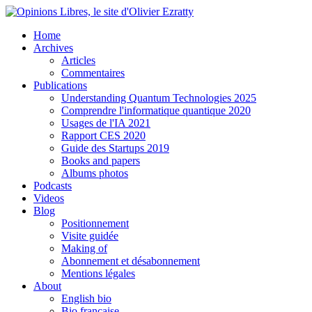
Home
Archives
Articles
Commentaires
Publications
Understanding Quantum Technologies 2025
Comprendre l'informatique quantique 2020
Usages de l'IA 2021
Rapport CES 2020
Guide des Startups 2019
Books and papers
Albums photos
Podcasts
Videos
Blog
Positionnement
Visite guidée
Making of
Abonnement et désabonnement
Mentions légales
About
English bio
Bio française