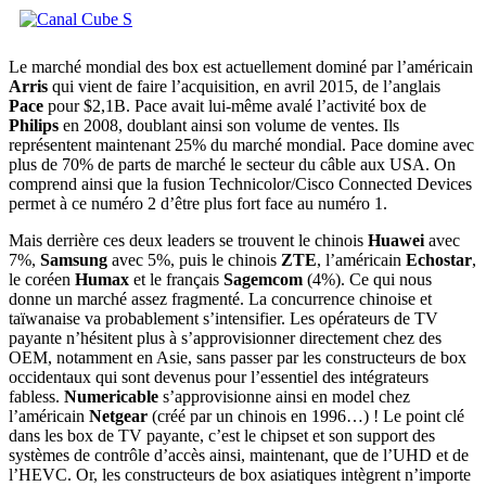
Le marché mondial des box est actuellement dominé par l’américain
Arris
qui vient de faire l’acquisition, en avril 2015, de l’anglais
Pace
pour $2,1B. Pace avait lui-même avalé l’activité box de
Philips
en 2008, doublant ainsi son volume de ventes. Ils
représentent maintenant 25% du marché mondial. Pace domine avec
plus de 70% de parts de marché le secteur du câble aux USA. On
comprend ainsi que la fusion Technicolor/Cisco Connected Devices
permet à ce numéro 2 d’être plus fort face au numéro 1.
Mais derrière ces deux leaders se trouvent le chinois
Huawei
avec
7%,
Samsung
avec 5%, puis le chinois
ZTE
, l’américain
Echostar
,
le coréen
Humax
et le français
Sagemcom
(4%). Ce qui nous
donne un marché assez fragmenté. La concurrence chinoise et
taïwanaise va probablement s’intensifier. Les opérateurs de TV
payante n’hésitent plus à s’approvisionner directement chez des
OEM, notamment en Asie, sans passer par les constructeurs de box
occidentaux qui sont devenus pour l’essentiel des intégrateurs
fabless.
Numericable
s’approvisionne ainsi en model chez
l’américain
Netgear
(créé par un chinois en 1996…) ! Le point clé
dans les box de TV payante, c’est le chipset et son support des
systèmes de contrôle d’accès ainsi, maintenant, que de l’UHD et de
l’HEVC. Or, les constructeurs de box asiatiques intègrent n’importe