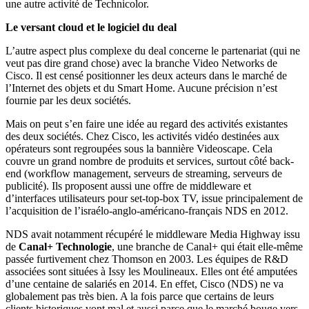
une autre activité de Technicolor.
Le versant cloud et le logiciel du deal
L’autre aspect plus complexe du deal concerne le partenariat (qui ne
veut pas dire grand chose) avec la branche Video Networks de
Cisco. Il est censé positionner les deux acteurs dans le marché de
l’Internet des objets et du Smart Home. Aucune précision n’est
fournie par les deux sociétés.
Mais on peut s’en faire une idée au regard des activités existantes
des deux sociétés. Chez Cisco, les activités vidéo destinées aux
opérateurs sont regroupées sous la bannière Videoscape. Cela
couvre un grand nombre de produits et services, surtout côté back-
end (workflow management, serveurs de streaming, serveurs de
publicité). Ils proposent aussi une offre de middleware et
d’interfaces utilisateurs pour set-top-box TV, issue principalement de
l’acquisition de l’israélo-anglo-américano-français NDS en 2012.
NDS avait notamment récupéré le middleware Media Highway issu
de
Canal+ Technologie
, une branche de Canal+ qui était elle-même
passée furtivement chez Thomson en 2003. Les équipes de R&D
associées sont situées à Issy les Moulineaux. Elles ont été amputées
d’une centaine de salariés en 2014. En effet, Cisco (NDS) ne va
globalement pas très bien. A la fois parce que certains de leurs
clients historiques vont mal et aussi parce que le marché bouge vers