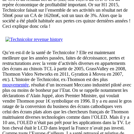
repère économique de profitabilité important. Or sur H1 2015,
Technicolor faisait sur l’ensemble de ses activités un résultat net de
50m€ pour un CA de 1620m€, soit un taux de 3%. Alors que la
société a été plutôt habituée aux pertes ces quinze dernières années !
Ceci explique donc cela !
Qu’en est-il de la santé de Technicolor ? Elle est maintenant
meilleure que les années passées, faites de décroissance, pertes et
restructurations avec la vente d’activités diverses en appartements
(les écrans au chinois TCL à partir de 2005, GrassValley en 2008,
Thomson Video Networks en 2011, Gyration à Movea en 2007,
etc). L’histoire de Technicolor, ex-Thomson est des plus
mouvementée
, résultat d’un incessant Meccano industriel piloté avec
plus ou moins de bonheur par l’Etat. On se rappelle notamment les
déclarations d’Alain Juppé, alors Premier Ministre, qui voulait
vendre Thomson pour 1€ symbolique en 1996. Il y a eu aussi le gros
ratage de la conversion du business des écrans cathodiques vers
celui des écrans plats alors que les chercheurs français de Thomson
maitrisaient diverses technologies comme dans l’OLED. Mais il y a
10 ans, l’OLED n’était pas prêt pour les applications dans la TV. Le
bon cheval était le LCD dans lequel la France n’avait pas investi.
Comme toute l’Europe d’ailleurs. La santé retrouvé et relative de