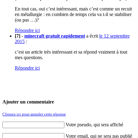
En tout cas, oui c’est intéressant, mais c’est comme un recuit
en métallurgie : en combien de temps cela va t-il se stabiliser
(ou pas …)?
Répondre ici
[7] -
minecraft gratuit rapidement
a écrit
le 12 septembre
2015
:
c’est un article très intéressant et sa répond vraiment à tout
mes questions.
Répondre ici
Ajouter un commentaire
Cliquez ici pour annuler cette réponse
Votre pseudo, qui sera affiché
Votre email, qui ne sera pas publié