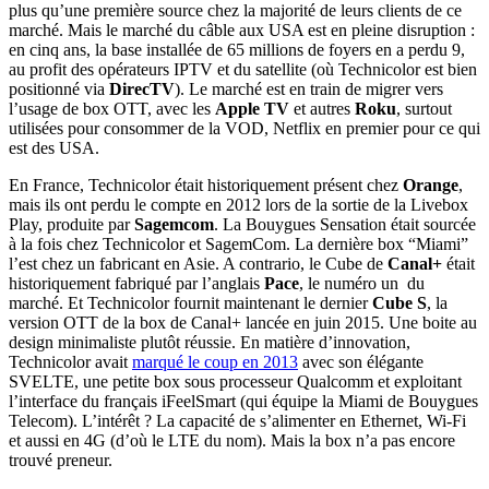
plus qu’une première source chez la majorité de leurs clients de ce
marché. Mais le marché du câble aux USA est en pleine disruption :
en cinq ans, la base installée de 65 millions de foyers en a perdu 9,
au profit des opérateurs IPTV et du satellite (où Technicolor est bien
positionné via
DirecTV
). Le marché est en train de migrer vers
l’usage de box OTT, avec les
Apple TV
et autres
Roku
, surtout
utilisées pour consommer de la VOD, Netflix en premier pour ce qui
est des USA.
En France, Technicolor était historiquement présent chez
Orange
,
mais ils ont perdu le compte en 2012 lors de la sortie de la Livebox
Play, produite par
Sagemcom
. La Bouygues Sensation était sourcée
à la fois chez Technicolor et SagemCom. La dernière box “Miami”
l’est chez un fabricant en Asie. A contrario, le Cube de
Canal+
était
historiquement fabriqué par l’anglais
Pace
, le numéro un du
marché. Et Technicolor fournit maintenant le dernier
Cube S
, la
version OTT de la box de Canal+ lancée en juin 2015. Une boite au
design minimaliste plutôt réussie. En matière d’innovation,
Technicolor avait
marqué le coup en 2013
avec son élégante
SVELTE, une petite box sous processeur Qualcomm et exploitant
l’interface du français iFeelSmart (qui équipe la Miami de Bouygues
Telecom). L’intérêt ? La capacité de s’alimenter en Ethernet, Wi-Fi
et aussi en 4G (d’où le LTE du nom). Mais la box n’a pas encore
trouvé preneur.