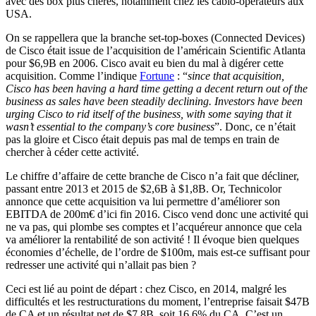
avec des box plus chères, notamment chez les câblo-opérateurs aux
USA.
On se rappellera que la branche set-top-boxes (Connected Devices)
de Cisco était issue de l’acquisition de l’américain Scientific Atlanta
pour $6,9B en 2006. Cisco avait eu bien du mal à digérer cette
acquisition. Comme l’indique
Fortune
: “
since that acquisition,
Cisco has been having a hard time getting a decent return out of the
business as sales have been steadily declining. Investors have been
urging Cisco to rid itself of the business, with some saying that it
wasn’t essential to the company’s core business
”. Donc, ce n’était
pas la gloire et Cisco était depuis pas mal de temps en train de
chercher à céder cette activité.
Le chiffre d’affaire de cette branche de Cisco n’a fait que décliner,
passant entre 2013 et 2015 de $2,6B à $1,8B. Or, Technicolor
annonce que cette acquisition va lui permettre d’améliorer son
EBITDA de 200m€ d’ici fin 2016. Cisco vend donc une activité qui
ne va pas, qui plombe ses comptes et l’acquéreur annonce que cela
va améliorer la rentabilité de son activité ! Il évoque bien quelques
économies d’échelle, de l’ordre de $100m, mais est-ce suffisant pour
redresser une activité qui n’allait pas bien ?
Ceci est lié au point de départ : chez Cisco, en 2014, malgré les
difficultés et les restructurations du moment, l’entreprise faisait $47B
de CA et un résultat net de $7,8B, soit 16,6% du CA. C’est un