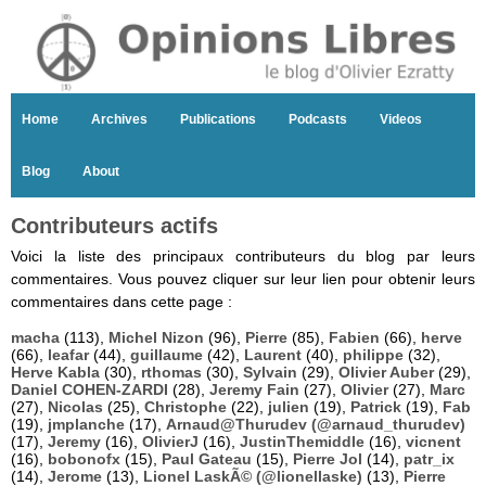
Home
Archives
Publications
Podcasts
Videos
Blog
About
Contributeurs actifs
Voici la liste des principaux contributeurs du blog par leurs
commentaires. Vous pouvez cliquer sur leur lien pour obtenir leurs
commentaires dans cette page :
macha
(113),
Michel Nizon
(96),
Pierre
(85),
Fabien
(66),
herve
(66),
leafar
(44),
guillaume
(42),
Laurent
(40),
philippe
(32),
Herve Kabla
(30),
rthomas
(30),
Sylvain
(29),
Olivier Auber
(29),
Daniel COHEN-ZARDI
(28),
Jeremy Fain
(27),
Olivier
(27),
Marc
(27),
Nicolas
(25),
Christophe
(22),
julien
(19),
Patrick
(19),
Fab
(19),
jmplanche
(17),
Arnaud@Thurudev (@arnaud_thurudev)
(17),
Jeremy
(16),
OlivierJ
(16),
JustinThemiddle
(16),
vicnent
(16),
bobonofx
(15),
Paul Gateau
(15),
Pierre Jol
(14),
patr_ix
(14),
Jerome
(13),
Lionel LaskÃ© (@lionellaske)
(13),
Pierre