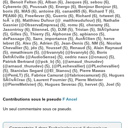
(6),
Benoit Felten
(6),
Alban
(6),
Jacques
(6),
sebou
(6),
Cybereric
(6),
Poussah
(6),
Energo
(6),
Bonjour Bonjour
(6),
boris
(6),
MAS
(6),
antoine
(6),
canard65
(6),
Richard T
(6),
PEAI60
(6),
Free4ever
(6),
Guerric
(6),
Richard
(6),
tvtweet
(6),
loÃ¯c
(6),
Matthieu Dufour (@_matthieudufour)
(6),
Nathalie
Gasnier (@ObservaEmpresa)
(6),
romu
(6),
cheramy
(6),
Jasontrisy
(6),
EtienneL
(5),
DJM
(5),
Tristan
(5),
StÃ©phane
(5),
Gilles
(5),
Thierry
(5),
Alphonse
(5),
apbianco
(5),
dePassage
(5),
Sans_importance
(5),
AurÃ©lien
(5),
herve
lebret
(5),
Alex
(5),
Adrien
(5),
Jean-Denis
(5),
NM
(5),
Nicolas
Chevallier
(5),
jdo
(5),
Youssef
(5),
Renaud
(5),
Alain Raynaud
(5),
mmathieum
(5),
(@bvanryb) (@bvanryb)
(5),
Boris
DefrÃ©ville (@AudioSense)
(5),
cedric naux (@cnaux)
(5),
Patrick Bertrand (@pck_b)
(5),
(@arnaud_thurudev)
(@arnaud_thurudev)
(5),
(@PLechevallier) (@PLechevallier)
(5),
Stanislas Segard (@El_Stanou)
(5),
Pierre Mawas
(@PemLT)
(5),
Fabrice Camurat (@fabricecamurat)
(5),
Hugues
SÃ©vÃ©rac
(5),
Laurent Fournier
(5),
Pierre Metivier
(@PierreMetivier)
(5),
Hugues Severac
(5),
hervet
(5),
Joel
(5)
Contributions sous le pseudo
F Ancel
Un seul commentaire sous ce pseudo.