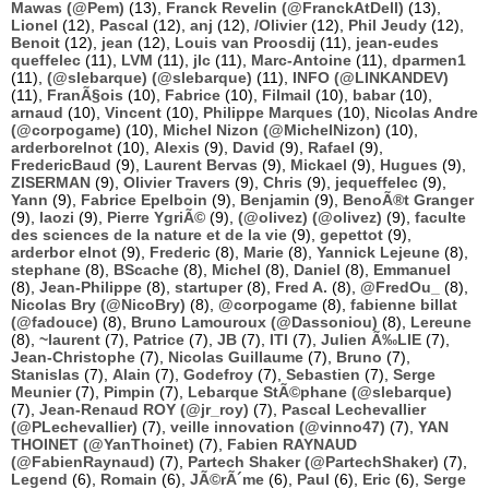
Mawas (@Pem)
(13),
Franck Revelin (@FranckAtDell)
(13),
Lionel
(12),
Pascal
(12),
anj
(12),
/Olivier
(12),
Phil Jeudy
(12),
Benoit
(12),
jean
(12),
Louis van Proosdij
(11),
jean-eudes
queffelec
(11),
LVM
(11),
jlc
(11),
Marc-Antoine
(11),
dparmen1
(11),
(@slebarque) (@slebarque)
(11),
INFO (@LINKANDEV)
(11),
FranÃ§ois
(10),
Fabrice
(10),
Filmail
(10),
babar
(10),
arnaud
(10),
Vincent
(10),
Philippe Marques
(10),
Nicolas Andre
(@corpogame)
(10),
Michel Nizon (@MichelNizon)
(10),
arderborelnot
(10),
Alexis
(9),
David
(9),
Rafael
(9),
FredericBaud
(9),
Laurent Bervas
(9),
Mickael
(9),
Hugues
(9),
ZISERMAN
(9),
Olivier Travers
(9),
Chris
(9),
jequeffelec
(9),
Yann
(9),
Fabrice Epelboin
(9),
Benjamin
(9),
BenoÃ®t Granger
(9),
laozi
(9),
Pierre YgriÃ©
(9),
(@olivez) (@olivez)
(9),
faculte
des sciences de la nature et de la vie
(9),
gepettot
(9),
arderbor elnot
(9),
Frederic
(8),
Marie
(8),
Yannick Lejeune
(8),
stephane
(8),
BScache
(8),
Michel
(8),
Daniel
(8),
Emmanuel
(8),
Jean-Philippe
(8),
startuper
(8),
Fred A.
(8),
@FredOu_
(8),
Nicolas Bry (@NicoBry)
(8),
@corpogame
(8),
fabienne billat
(@fadouce)
(8),
Bruno Lamouroux (@Dassoniou)
(8),
Lereune
(8),
~laurent
(7),
Patrice
(7),
JB
(7),
ITI
(7),
Julien Ã‰LIE
(7),
Jean-Christophe
(7),
Nicolas Guillaume
(7),
Bruno
(7),
Stanislas
(7),
Alain
(7),
Godefroy
(7),
Sebastien
(7),
Serge
Meunier
(7),
Pimpin
(7),
Lebarque StÃ©phane (@slebarque)
(7),
Jean-Renaud ROY (@jr_roy)
(7),
Pascal Lechevallier
(@PLechevallier)
(7),
veille innovation (@vinno47)
(7),
YAN
THOINET (@YanThoinet)
(7),
Fabien RAYNAUD
(@FabienRaynaud)
(7),
Partech Shaker (@PartechShaker)
(7),
Legend
(6),
Romain
(6),
JÃ©rÃ´me
(6),
Paul
(6),
Eric
(6),
Serge