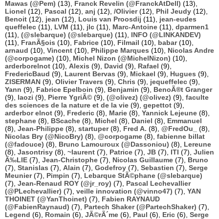
Mawas (@Pem)
(13),
Franck Revelin (@FranckAtDell)
(13),
Lionel
(12),
Pascal
(12),
anj
(12),
/Olivier
(12),
Phil Jeudy
(12),
Benoit
(12),
jean
(12),
Louis van Proosdij
(11),
jean-eudes
queffelec
(11),
LVM
(11),
jlc
(11),
Marc-Antoine
(11),
dparmen1
(11),
(@slebarque) (@slebarque)
(11),
INFO (@LINKANDEV)
(11),
FranÃ§ois
(10),
Fabrice
(10),
Filmail
(10),
babar
(10),
arnaud
(10),
Vincent
(10),
Philippe Marques
(10),
Nicolas Andre
(@corpogame)
(10),
Michel Nizon (@MichelNizon)
(10),
arderborelnot
(10),
Alexis
(9),
David
(9),
Rafael
(9),
FredericBaud
(9),
Laurent Bervas
(9),
Mickael
(9),
Hugues
(9),
ZISERMAN
(9),
Olivier Travers
(9),
Chris
(9),
jequeffelec
(9),
Yann
(9),
Fabrice Epelboin
(9),
Benjamin
(9),
BenoÃ®t Granger
(9),
laozi
(9),
Pierre YgriÃ©
(9),
(@olivez) (@olivez)
(9),
faculte
des sciences de la nature et de la vie
(9),
gepettot
(9),
arderbor elnot
(9),
Frederic
(8),
Marie
(8),
Yannick Lejeune
(8),
stephane
(8),
BScache
(8),
Michel
(8),
Daniel
(8),
Emmanuel
(8),
Jean-Philippe
(8),
startuper
(8),
Fred A.
(8),
@FredOu_
(8),
Nicolas Bry (@NicoBry)
(8),
@corpogame
(8),
fabienne billat
(@fadouce)
(8),
Bruno Lamouroux (@Dassoniou)
(8),
Lereune
(8),
Jasontrisy
(8),
~laurent
(7),
Patrice
(7),
JB
(7),
ITI
(7),
Julien
Ã‰LIE
(7),
Jean-Christophe
(7),
Nicolas Guillaume
(7),
Bruno
(7),
Stanislas
(7),
Alain
(7),
Godefroy
(7),
Sebastien
(7),
Serge
Meunier
(7),
Pimpin
(7),
Lebarque StÃ©phane (@slebarque)
(7),
Jean-Renaud ROY (@jr_roy)
(7),
Pascal Lechevallier
(@PLechevallier)
(7),
veille innovation (@vinno47)
(7),
YAN
THOINET (@YanThoinet)
(7),
Fabien RAYNAUD
(@FabienRaynaud)
(7),
Partech Shaker (@PartechShaker)
(7),
Legend
(6),
Romain
(6),
JÃ©rÃ´me
(6),
Paul
(6),
Eric
(6),
Serge