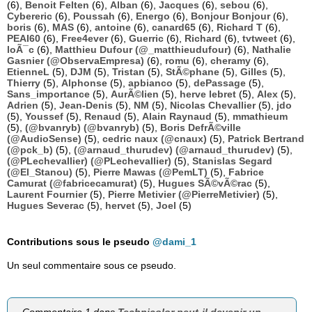
(6),
Benoit Felten
(6),
Alban
(6),
Jacques
(6),
sebou
(6),
Cybereric
(6),
Poussah
(6),
Energo
(6),
Bonjour Bonjour
(6),
boris
(6),
MAS
(6),
antoine
(6),
canard65
(6),
Richard T
(6),
PEAI60
(6),
Free4ever
(6),
Guerric
(6),
Richard
(6),
tvtweet
(6),
loÃ¯c
(6),
Matthieu Dufour (@_matthieudufour)
(6),
Nathalie
Gasnier (@ObservaEmpresa)
(6),
romu
(6),
cheramy
(6),
EtienneL
(5),
DJM
(5),
Tristan
(5),
StÃ©phane
(5),
Gilles
(5),
Thierry
(5),
Alphonse
(5),
apbianco
(5),
dePassage
(5),
Sans_importance
(5),
AurÃ©lien
(5),
herve lebret
(5),
Alex
(5),
Adrien
(5),
Jean-Denis
(5),
NM
(5),
Nicolas Chevallier
(5),
jdo
(5),
Youssef
(5),
Renaud
(5),
Alain Raynaud
(5),
mmathieum
(5),
(@bvanryb) (@bvanryb)
(5),
Boris DefrÃ©ville
(@AudioSense)
(5),
cedric naux (@cnaux)
(5),
Patrick Bertrand
(@pck_b)
(5),
(@arnaud_thurudev) (@arnaud_thurudev)
(5),
(@PLechevallier) (@PLechevallier)
(5),
Stanislas Segard
(@El_Stanou)
(5),
Pierre Mawas (@PemLT)
(5),
Fabrice
Camurat (@fabricecamurat)
(5),
Hugues SÃ©vÃ©rac
(5),
Laurent Fournier
(5),
Pierre Metivier (@PierreMetivier)
(5),
Hugues Severac
(5),
hervet
(5),
Joel
(5)
Contributions sous le pseudo
@dami_1
Un seul commentaire sous ce pseudo.