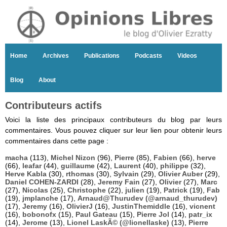
Home
Archives
Publications
Podcasts
Videos
Blog
About
Contributeurs actifs
Voici la liste des principaux contributeurs du blog par leurs
commentaires. Vous pouvez cliquer sur leur lien pour obtenir leurs
commentaires dans cette page :
macha
(113),
Michel Nizon
(96),
Pierre
(85),
Fabien
(66),
herve
(66),
leafar
(44),
guillaume
(42),
Laurent
(40),
philippe
(32),
Herve Kabla
(30),
rthomas
(30),
Sylvain
(29),
Olivier Auber
(29),
Daniel COHEN-ZARDI
(28),
Jeremy Fain
(27),
Olivier
(27),
Marc
(27),
Nicolas
(25),
Christophe
(22),
julien
(19),
Patrick
(19),
Fab
(19),
jmplanche
(17),
Arnaud@Thurudev (@arnaud_thurudev)
(17),
Jeremy
(16),
OlivierJ
(16),
JustinThemiddle
(16),
vicnent
(16),
bobonofx
(15),
Paul Gateau
(15),
Pierre Jol
(14),
patr_ix
(14),
Jerome
(13),
Lionel LaskÃ© (@lionellaske)
(13),
Pierre