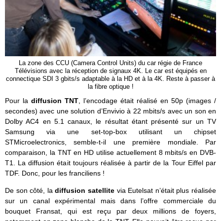
La zone des CCU (Camera Control Units) du car régie de France
Télévisions avec la réception de signaux 4K. Le car est équipés en
connectique SDI 3 gbits/s adaptable à la HD et à la 4K. Reste à passer à
la fibre optique !
Pour la
diffusion TNT
, l’encodage était réalisé en 50p (images /
secondes) avec une solution d’Envivio à 22 mbits/s avec un son en
Dolby AC4 en 5.1 canaux, le résultat étant présenté sur un TV
Samsung via une set-top-box utilisant un chipset
STMicroelectronics, semble-t-il une première mondiale. Par
comparaison, la TNT en HD utilise actuellement 8 mbits/s en DVB-
T1. La diffusion était toujours réalisée à partir de la Tour Eiffel par
TDF. Donc, pour les franciliens !
De son côté, la
diffusion satellite
via Eutelsat n’était plus réalisée
sur un canal expérimental mais dans l’offre commerciale du
bouquet Fransat, qui est reçu par deux millions de foyers,