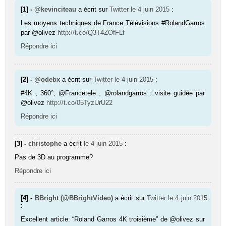
[1] -
@kevinciteau
a écrit sur
Twitter
le 4 juin 2015
:
Les moyens techniques de France Télévisions #RolandGarros
par @olivez
http://t.co/Q3T4ZOfFLf
Répondre ici
[2] -
@odebx
a écrit sur
Twitter
le 4 juin 2015
:
#4K , 360°, @Francetele , @rolandgarros : visite guidée par
@olivez
http://t.co/05TyzUrU22
Répondre ici
[3] -
christophe
a écrit
le 4 juin 2015
:
Pas de 3D au programme?
Répondre ici
[4] -
BBright (@BBrightVideo)
a écrit sur
Twitter
le 4 juin 2015
:
Excellent article: “Roland Garros 4K troisième” de @olivez sur