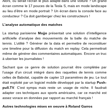
Alors, où serait l’écran le plus adapté dans une voiture ? Un grand
écran comme le 17 pouces de la Tesla S, mais en mode landscape
au lieu d’être en mode portrait ? Un écran dans la console face au
conducteur ? Ca doit gamberger chez les constructeurs !
L’analyse automatique des matches
La startup parisienne
Mojjo
présentait une solution d’intelligence
artificielle d’analyse des mouvements de la balle du matche de
tennis. L’utilité ? Générer de la data et permettre de reconstituer
une timeline pour la diffusion du match en replay. Cela permettrait
même de générer des commentaires automatiques. Encore un truc
à uberiser les journalistes !
Sachant que ce genre de solution pourrait être complétée par
l’usage d’un circuit intégré dans des raquettes de tennis comme
celles de Babolat, capable de capter 13 paramètres de jeu. Le tout
était exploité par un logiciel mobile développé par la startup
Push-
pull.TV
. C’est sympa mais reste un usage de niche. Il faudrait
adapter ces techniques aux sports américains, car ce marché est
assez vorace en données par rapport au marché français !
Autres technologies mises en oeuvre à Roland Garros