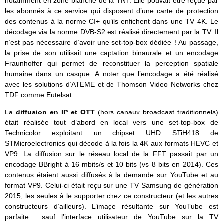
notamment en zone blanche de la TNT. Elle pouvait être reçue par
les abonnés à ce service qui disposent d’une carte de protection
des contenus à la norme CI+ qu’ils enfichent dans une TV 4K. Le
décodage via la norme DVB-S2 est réalisé directement par la TV. Il
n’est pas nécessaire d’avoir une set-top-box dédiée ! Au passage,
la prise de son utilisait une captation binaurale et un encodage
Fraunhoffer qui permet de reconstituer la perception spatiale
humaine dans un casque. A noter que l’encodage a été réalisé
avec les solutions d’ATEME et de Thomson Video Networks chez
TDF comme Eutelsat.
La
diffusion en IP et OTT
(hors canaux broadcast traditionnels)
était réalisée tout d’abord en local vers une set-top-box de
Technicolor exploitant un chipset UHD STiH418 de
STMicroelectronics qui décode à la fois la 4K aux formats HEVC et
VP9. La diffusion sur le réseau local de la FFT passait par un
encodage BBright à 16 mbits/s et 10 bits (vs 8 bits en 2014). Ces
contenus étaient aussi diffusés à la demande sur YouTube et au
format VP9. Celui-ci était reçu sur une TV Samsung de génération
2015, les seules à le supporter chez ce constructeur (et les autres
constructeurs d’ailleurs). L’image résultante sur YouTube est
parfaite… sauf l’interface utilisateur de YouTube sur la TV