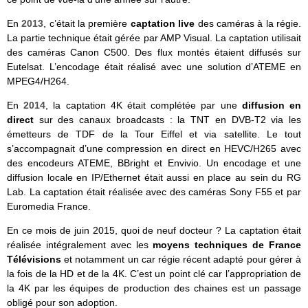
En
2013
, c’était la première
captation live
des caméras à la régie.
La partie technique était gérée par AMP Visual. La captation utilisait
des caméras Canon C500. Des flux montés étaient diffusés sur
Eutelsat. L’encodage était réalisé avec une solution d’ATEME en
MPEG4/H264.
En
2014
, la captation 4K était complétée par une
diffusion en
direct
sur des canaux broadcasts : la TNT en DVB-T2 via les
émetteurs de TDF de la Tour Eiffel et via satellite. Le tout
s’accompagnait d’une compression en direct en HEVC/H265 avec
des encodeurs ATEME, BBright et Envivio. Un encodage et une
diffusion locale en IP/Ethernet était aussi en place au sein du RG
Lab. La captation était réalisée avec des caméras Sony F55 et par
Euromedia France.
En ce mois de juin 2015, quoi de neuf docteur ? La captation était
réalisée intégralement avec les
moyens techniques de France
Télévisions
et notamment un car régie récent adapté pour gérer à
la fois de la HD et de la 4K. C’est un point clé car l’appropriation de
la 4K par les équipes de production des chaines est un passage
obligé pour son adoption.