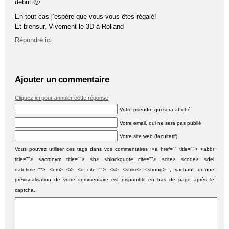
début 🙂
En tout cas j’espère que vous vous êtes régalé!
Et biensur, Vivement le 3D à Rolland
Répondre ici
Ajouter un commentaire
Cliquez ici pour annuler cette réponse
Votre pseudo, qui sera affiché
Votre email, qui ne sera pas publié
Votre site web (facultatif)
Vous pouvez utiliser ces tags dans vos commentaires :<a href="" title=""> <abbr
title=""> <acronym title=""> <b> <blockquote cite=""> <cite> <code> <del
datetime=""> <em> <i> <q cite=""> <s> <strike> <strong> , sachant qu'une
prévisualisation de votre commentaire est disponible en bas de page après le
captcha.