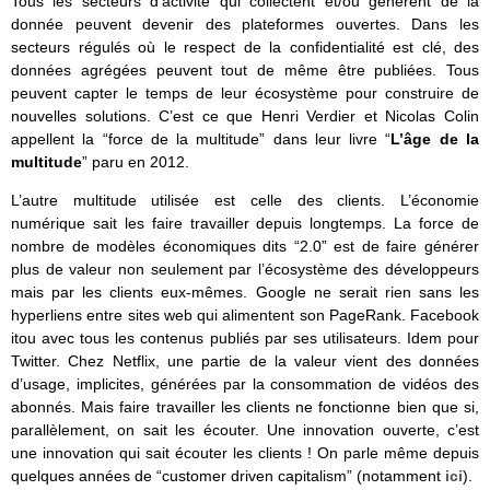
Tous les secteurs d’activité qui collectent et/ou génèrent de la
donnée peuvent devenir des plateformes ouvertes. Dans les
secteurs régulés où le respect de la confidentialité est clé, des
données agrégées peuvent tout de même être publiées. Tous
peuvent capter le temps de leur écosystème pour construire de
nouvelles solutions. C’est ce que Henri Verdier et Nicolas Colin
appellent la “force de la multitude” dans leur livre “
L’âge de la
multitude
” paru en 2012.
L’autre multitude utilisée est celle des clients. L’économie
numérique sait les faire travailler depuis longtemps. La force de
nombre de modèles économiques dits “2.0” est de faire générer
plus de valeur non seulement par l’écosystème des développeurs
mais par les clients eux-mêmes. Google ne serait rien sans les
hyperliens entre sites web qui alimentent son PageRank. Facebook
itou avec tous les contenus publiés par ses utilisateurs. Idem pour
Twitter. Chez Netflix, une partie de la valeur vient des données
d’usage, implicites, générées par la consommation de vidéos des
abonnés. Mais faire travailler les clients ne fonctionne bien que si,
parallèlement, on sait les écouter. Une innovation ouverte, c’est
une innovation qui sait écouter les clients ! On parle même depuis
quelques années de “customer driven capitalism” (notamment
ici
).