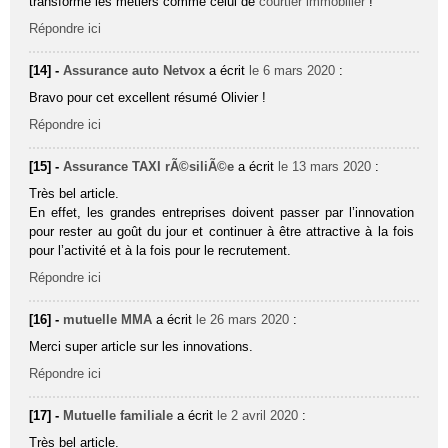
transforme les métiers comme celui de
courtier immobilier
!
Répondre ici
[14] -
Assurance auto Netvox
a écrit
le 6 mars 2020
:
Bravo pour cet excellent résumé Olivier !
Répondre ici
[15] -
Assurance TAXI rÃ©siliÃ©e
a écrit
le 13 mars 2020
:
Très bel article.
En effet, les grandes entreprises doivent passer par l’innovation
pour rester au goût du jour et continuer à être attractive à la fois
pour l’activité et à la fois pour le recrutement.
Répondre ici
[16] -
mutuelle MMA
a écrit
le 26 mars 2020
:
Merci super article sur les innovations.
Répondre ici
[17] -
Mutuelle familiale
a écrit
le 2 avril 2020
:
Très bel article.