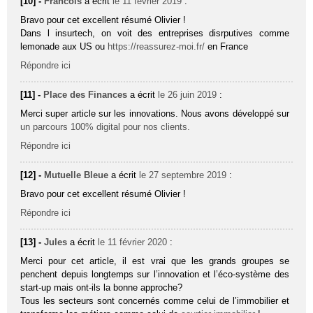
[10] -
Francois
a écrit
le 11 février 2019
:
Bravo pour cet excellent résumé Olivier !
Dans l insurtech, on voit des entreprises disrputives comme
lemonade aux US ou
https://reassurez-moi.fr/
en France
Répondre ici
[11] -
Place des Finances
a écrit
le 26 juin 2019
:
Merci super article sur les innovations. Nous avons développé sur
un parcours 100% digital pour nos clients.
Répondre ici
[12] -
Mutuelle Bleue
a écrit
le 27 septembre 2019
:
Bravo pour cet excellent résumé Olivier !
Répondre ici
[13] -
Jules
a écrit
le 11 février 2020
:
Merci pour cet article, il est vrai que les grands groupes se
penchent depuis longtemps sur l’innovation et l’éco-système des
start-up mais ont-ils la bonne approche?
Tous les secteurs sont concernés comme celui de l’immobilier et