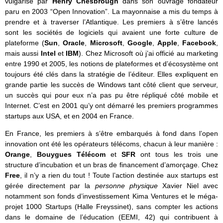
vulgarisé par
Henry Chesbrough
dans son ouvrage fondateur
paru en 2003 “Open Innovation”. La mayonnaise a mis du temps à
prendre et à traverser l’Atlantique. Les premiers à s’être lancés
sont les sociétés de logiciels qui avaient une forte culture de
plateforme (
Sun
,
Oracle
,
Microsoft
,
Google
,
Apple
,
Facebook
,
mais aussi
Intel
et
IBM
). Chez Microsoft où j’ai officié au marketing
entre 1990 et 2005, les notions de plateformes et d’écosystème ont
toujours été clés dans la stratégie de l’éditeur. Elles expliquent en
grande partie les succès de Windows tant côté client que serveur,
un succès qui pour eux n’a pas pu être répliqué côté mobile et
Internet. C’est en 2001 qu’y ont démarré les premiers programmes
startups aux USA, et en 2004 en France.
En France, les premiers à s’être embarqués à fond dans l’open
innovation ont été les opérateurs télécoms, chacun à leur manière :
Orange
,
Bouygues Télécom
et
SFR
ont tous les trois une
structure d’incubation et un bras de financement d’amorçage. Chez
Free
, il n’y a rien du tout ! Toute l’action destinée aux startups est
gérée directement par la
personne physique
Xavier Niel avec
notamment son fonds d’investissement Kima Ventures et le méga-
projet 1000 Startups (Halle Freyssinet), sans compter les actions
dans le domaine de l’éducation (EEMI, 42) qui contribuent à