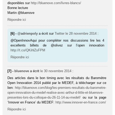
disponibles sur
http://bluenove.com/livres-blancs/
Bonne lecture
Martin @bluenove
Répondre ici
[6] -
@adrienpoly
a écrit sur
Twitter
le 28 novembre 2014
:
@OpenInnovAqui pour compléter nos discussions lire les 4
excellents billets de @olivez sur l’open innovation
http://t.co/QKihlZsFPM
Répondre ici
[7] -
bluenove
a écrit
le 30 novembre 2014
:
Des articles dans le bon timing avec les résultats du Baromètre
Open Innovation 2014 publié par le MEDEF, à télécharger sur ce
lien:
http://bluenove.com/blog/les-premiers-resultats-du-barometre-
open-innovation-du-medef-realise-avec-arthur-d-little-et-bluenove-
presentes-lors-du-colloque-du-26-11-14-au-medef/
ou sur la page
‘Innover en France’ du MEDEF:
http://www.innover-en-france.com/
Répondre ici