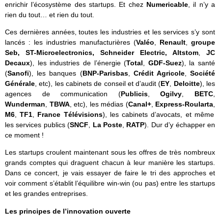
enrichir l’écosystème des startups. Et chez
Numericable
, il n’y a
rien du tout… et rien du tout.
Ces dernières années, toutes les industries et les services s’y sont
lancés : les industries manufacturières (
Valéo
,
Renault
,
groupe
Seb, ST-Microelectronics, Schneider Electric, Altstom
,
JC
Decaux
), les industries de l’énergie (
Total
,
GDF-Suez
), la santé
(
Sanofi
), les banques (
BNP-Parisbas
,
Crédit Agricole
,
Société
Générale
, etc), les cabinets de conseil et d’audit (
EY
,
Deloitte
), les
agences de communication (
Publicis
,
Ogilvy
,
BETC
,
Wunderman
,
TBWA
, etc), les médias (
Canal+
,
Express-Roularta
,
M6
,
TF1
,
France Télévisions
), les cabinets d’avocats, et même
les services publics (
SNCF
,
La Poste
,
RATP
). Dur d’y échapper en
ce moment !
Les startups croulent maintenant sous les offres de très nombreux
grands comptes qui draguent chacun à leur manière les startups.
Dans ce concert, je vais essayer de faire le tri des approches et
voir comment s’établit l’équilibre win-win (ou pas) entre les startups
et les grandes entreprises.
Les principes de l’innovation ouverte