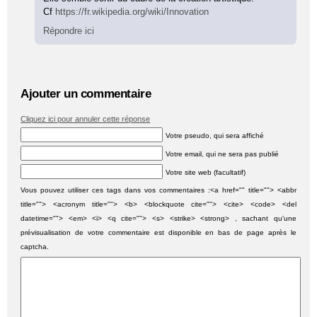
Cf
https://fr.wikipedia.org/wiki/Innovation
Répondre ici
Ajouter un commentaire
Cliquez ici pour annuler cette réponse
Votre pseudo, qui sera affiché
Votre email, qui ne sera pas publié
Votre site web (facultatif)
Vous pouvez utiliser ces tags dans vos commentaires :<a href="" title=""> <abbr
title=""> <acronym title=""> <b> <blockquote cite=""> <cite> <code> <del
datetime=""> <em> <i> <q cite=""> <s> <strike> <strong> , sachant qu'une
prévisualisation de votre commentaire est disponible en bas de page après le
captcha.