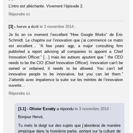
L’intro est alléchante. Vivement l’épisode 2.
Répondre ici
[3] -
herve
a écrit
le 3 novembre 2014
:
Je lis en ce moment l’excellent “How Google Works” de Eric
Schmidt. Le chapitre sur l’innovation que j’ai commencé ce matin
est excellent… “A few years agp, a major consulting firm
published a report advising all companies to appoint a Chief
Innovation Officer.” […] mais les auteurs ajoutent que ” the CEO
needs to be the CIO (Chief Innovation Officer). Innovation can’t be
owned or ordained, it needs to be allowed. You can’t tell
innovative people to be innovative, but you can let them.”
J’attends avec impatience la suite sur les mérites de l’innovation
ouverte…
Répondre ici
[3.1] - Olivier Ezratty
a répondu
le 3 novembre 2014
:
Bonjour Hervé,
Tu mets le doigt sur des sujets que j’aborderai de manière
empirique dans la troisième partie, portant sur la culture de