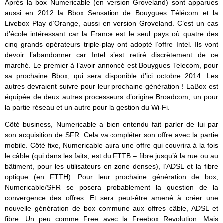
Après la box Numericable (en version Groveland) sont apparues
aussi en 2012 la Bbox Sensation de Bouygues Télécom et la
Livebox Play d’Orange, aussi en version Groveland. C’est un cas
d’école intéressant car la France est le seul pays où quatre des
cinq grands opérateurs triple-play ont adopté l’offre Intel. Ils vont
devoir l’abandonner car Intel s’est retiré discrètement de ce
marché. Le premier à l’avoir annoncé est Bouygues Telecom, pour
sa prochaine Bbox, qui sera disponible d’ici octobre 2014. Les
autres devraient suivre pour leur prochaine génération ! LaBox est
équipée de deux autres processeurs d’origine Broadcom, un pour
la partie réseau et un autre pour la gestion du Wi-Fi.
Côté business, Numericable a bien entendu fait parler de lui par
son acquisition de SFR. Cela va compléter son offre avec la partie
mobile. Côté fixe, Numericable aura une offre qui couvrira à la fois
le câble (qui dans les faits, est du FTTB – fibre jusqu’à la rue ou au
bâtiment, pour les utilisateurs en zone denses), l’ADSL et la fibre
optique (en FTTH). Pour leur prochaine génération de box,
Numericable/SFR se posera probablement la question de la
convergence des offres. Et sera peut-être amené à créer une
nouvelle génération de box commune aux offres câble, ADSL et
fibre. Un peu comme Free avec la Freebox Revolution. Mais