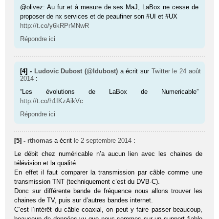
@olivez: Au fur et à mesure de ses MaJ, LaBox ne cesse de
proposer de nx services et de peaufiner son #UI et #UX
http://t.co/y6kRPrMNwR
Répondre ici
[4] -
Ludovic Dubost (@ldubost)
a écrit sur
Twitter
le 24 août
2014
:
“Les évolutions de LaBox de Numericable”
http://t.co/h1IKzAikVc
Répondre ici
[5] -
rthomas
a écrit
le 2 septembre 2014
:
Le débit chez numéricable n’a aucun lien avec les chaines de
télévision et la qualité.
En effet il faut comparer la transmission par câble comme une
transmission TNT (techniquement c’est du DVB-C).
Donc sur différente bande de fréquence nous allons trouver les
chaines de TV, puis sur d’autres bandes internet.
C’est l’intérêt du câble coaxial, on peut y faire passer beaucoup,
beaucoup de données vu que nous sommes sur un support fiable