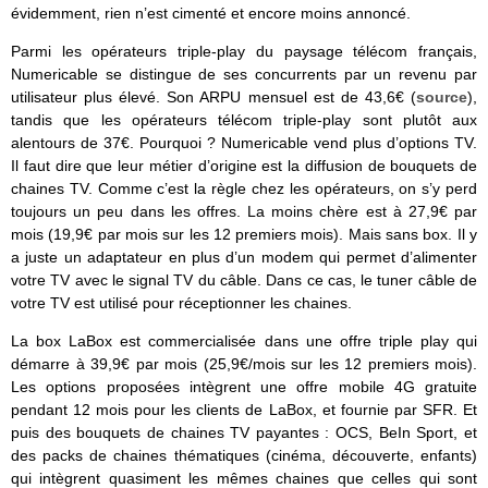
évidemment, rien n’est cimenté et encore moins annoncé.
Parmi les opérateurs triple-play du paysage télécom français,
Numericable se distingue de ses concurrents par un revenu par
utilisateur plus élevé. Son ARPU mensuel est de 43,6€ (
source
),
tandis que les opérateurs télécom triple-play sont plutôt aux
alentours de 37€. Pourquoi ? Numericable vend plus d’options TV.
Il faut dire que leur métier d’origine est la diffusion de bouquets de
chaines TV. Comme c’est la règle chez les opérateurs, on s’y perd
toujours un peu dans les offres. La moins chère est à 27,9€ par
mois (19,9€ par mois sur les 12 premiers mois). Mais sans box. Il y
a juste un adaptateur en plus d’un modem qui permet d’alimenter
votre TV avec le signal TV du câble. Dans ce cas, le tuner câble de
votre TV est utilisé pour réceptionner les chaines.
La box LaBox est commercialisée dans une offre triple play qui
démarre à 39,9€ par mois (25,9€/mois sur les 12 premiers mois).
Les options proposées intègrent une offre mobile 4G gratuite
pendant 12 mois pour les clients de LaBox, et fournie par SFR. Et
puis des bouquets de chaines TV payantes : OCS, BeIn Sport, et
des packs de chaines thématiques (cinéma, découverte, enfants)
qui intègrent quasiment les mêmes chaines que celles qui sont