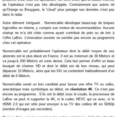
de l’opérateur n’est pas très développée. Contrairement aux autres tel
qu’Orange ou Bouygues, le “cloud” pour partager ses données n’est pas
dans le radar.
Autre élément intriguant : Numericable développe beaucoup de briques
logicielles en interne, y compris son moteur de recommandation. Aucune
startup ne m’a été citée comme ayant contribué de près ou de loin à
l’offre LaBox. L’innovation ouverte ne semble pas encore au programme
chez cet opérateur.
Numericable est probablement l’opérateur dont le débit moyen de ses
abonnés est le plus élevé en France. Il est au minimum de 30 Mbits/s et
va jusqu’à 200 Mbits/s en zone dense. Cela leur permet d’offrir un beau
bouquet de chaines HD et dont le débit est de bon niveau, qui peut
dépasser 10 Mbits/s, alors que les FAI se contentent habituellement d’un
débit de 6 Mbits/s.
Numericable serait un bon candidat pour lancer une offre TV ou vidéo,
anecdotique mais symbolique au début, en
résolution 4K
. Ce n’est pas
encore au programme. S’ils ont le débit sous le coude, le processeur de
LaBox ne peut ni supporter la 4K, ni le codec HEVC qui va avec, ni le
HDMI 2.0 qui est utile pour envoyer à sa TV des vidéos 4K en 50/60p
(nombre d’images par secondes).