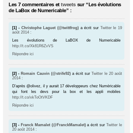
Les 7 commentaires et
tweets
sur “Les évolutions
de LaBox de Numericable” :
[1] -
Christophe Laguet (@twittfrog)
a écrit sur
Twitter
le 19
août 2014
:
Les évolutions de LaBOX de Numericable
http://t.co/Xk81R6ZvVS
Répondre ici
[2] -
Romain Cauvin (@strife92)
a écrit sur
Twitter
le 20 août
2014
:
D’après @olivez, il y aurait 17 développeurs chez Numéricable
qui font les devs pour la box et les appli mobiles
http://t.co/xkToOtVKDF
Répondre ici
[3] -
Franck Mamalet (@FranckMamalet)
a écrit sur
Twitter
le
20 août 2014
: