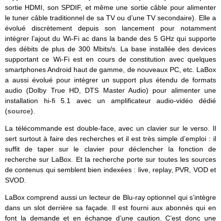
sortie HDMI, son SPDIF, et même une sortie câble pour alimenter
le tuner câble traditionnel de sa TV ou d’une TV secondaire). Elle a
évolué discrètement depuis son lancement pour notamment
intégrer l’ajout du Wi-Fi ac dans la bande des 5 GHz qui supporte
des débits de plus de 300 Mbits/s. La base installée des devices
supportant ce Wi-Fi est en cours de constitution avec quelques
smartphones Android haut de gamme, de nouveaux PC, etc. LaBox
a aussi évolué pour intégrer un support plus étendu de formats
audio (Dolby True HD, DTS Master Audio) pour alimenter une
installation hi-fi 5.1 avec un amplificateur audio-vidéo dédié
(
source
).
La télécommande est double-face, avec un clavier sur le verso. Il
sert surtout à faire des recherches et il est très simple d’emploi : il
suffit de taper sur le clavier pour déclencher la fonction de
recherche sur LaBox. Et la recherche porte sur toutes les sources
de contenus qui semblent bien indexées : live, replay, PVR, VOD et
SVOD.
LaBox comprend aussi un lecteur de Blu-ray optionnel qui s’intègre
dans un slot derrière sa façade. Il est fourni aux abonnés qui en
font la demande et en échange d’une caution. C’est donc une