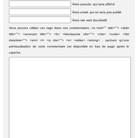
Votre pseudo, qui sera affiché
Votre email, qui ne sera pas publié
Votre site web (facultatif)
Vous pouvez utiliser ces tags dans vos commentaires :<a href="" title=""> <abbr
title=""> <acronym title=""> <b> <blockquote cite=""> <cite> <code> <del
datetime=""> <em> <i> <q cite=""> <s> <strike> <strong> , sachant qu'une
prévisualisation de votre commentaire est disponible en bas de page après le
captcha.