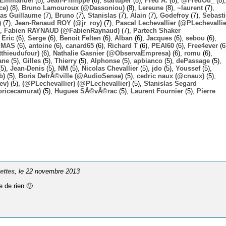
Emmanuel
(8),
Jean-Philippe
(8),
startuper
(8),
Fred A.
(8),
@FredOu_
(8),
ce)
(8),
Bruno Lamouroux (@Dassoniou)
(8),
Lereune
(8),
~laurent
(7),
las Guillaume
(7),
Bruno
(7),
Stanislas
(7),
Alain
(7),
Godefroy
(7),
Sebast
)
(7),
Jean-Renaud ROY (@jr_roy)
(7),
Pascal Lechevallier (@PLechevallie
),
Fabien RAYNAUD (@FabienRaynaud)
(7),
Partech Shaker
,
Eric
(6),
Serge
(6),
Benoit Felten
(6),
Alban
(6),
Jacques
(6),
sebou
(6),
,
MAS
(6),
antoine
(6),
canard65
(6),
Richard T
(6),
PEAI60
(6),
Free4ever
(6
thieudufour)
(6),
Nathalie Gasnier (@ObservaEmpresa)
(6),
romu
(6),
ane
(5),
Gilles
(5),
Thierry
(5),
Alphonse
(5),
apbianco
(5),
dePassage
(5),
5),
Jean-Denis
(5),
NM
(5),
Nicolas Chevallier
(5),
jdo
(5),
Youssef
(5),
b)
(5),
Boris DefrÃ©ville (@AudioSense)
(5),
cedric naux (@cnaux)
(5),
ev)
(5),
(@PLechevallier) (@PLechevallier)
(5),
Stanislas Segard
bricecamurat)
(5),
Hugues SÃ©vÃ©rac
(5),
Laurent Fournier
(5),
Pierre
ettes
, le 22 novembre 2013
e de rien 🙂