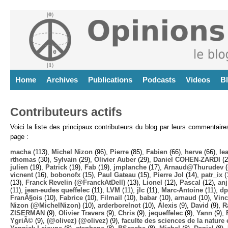
Home
Archives
Publications
Podcasts
Videos
B
Contributeurs actifs
Voici la liste des principaux contributeurs du blog par leurs commentair
page :
macha
(113),
Michel Nizon
(96),
Pierre
(85),
Fabien
(66),
herve
(66),
lea
rthomas
(30),
Sylvain
(29),
Olivier Auber
(29),
Daniel COHEN-ZARDI
(2
julien
(19),
Patrick
(19),
Fab
(19),
jmplanche
(17),
Arnaud@Thurudev (
vicnent
(16),
bobonofx
(15),
Paul Gateau
(15),
Pierre Jol
(14),
patr_ix
(
(13),
Franck Revelin (@FranckAtDell)
(13),
Lionel
(12),
Pascal
(12),
anj
(11),
jean-eudes queffelec
(11),
LVM
(11),
jlc
(11),
Marc-Antoine
(11),
dp
FranÃ§ois
(10),
Fabrice
(10),
Filmail
(10),
babar
(10),
arnaud
(10),
Vinc
Nizon (@MichelNizon)
(10),
arderborelnot
(10),
Alexis
(9),
David
(9),
R
ZISERMAN
(9),
Olivier Travers
(9),
Chris
(9),
jequeffelec
(9),
Yann
(9),
YgriÃ©
(9),
(@olivez) (@olivez)
(9),
faculte des sciences de la nature e