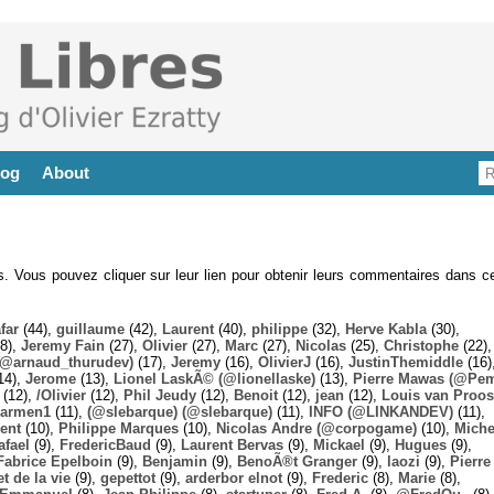
log
About
es. Vous pouvez cliquer sur leur lien pour obtenir leurs commentaires dans ce
far
(44),
guillaume
(42),
Laurent
(40),
philippe
(32),
Herve Kabla
(30),
8),
Jeremy Fain
(27),
Olivier
(27),
Marc
(27),
Nicolas
(25),
Christophe
(22),
@arnaud_thurudev)
(17),
Jeremy
(16),
OlivierJ
(16),
JustinThemiddle
(16)
14),
Jerome
(13),
Lionel LaskÃ© (@lionellaske)
(13),
Pierre Mawas (@Pe
(12),
/Olivier
(12),
Phil Jeudy
(12),
Benoit
(12),
jean
(12),
Louis van Proos
armen1
(11),
(@slebarque) (@slebarque)
(11),
INFO (@LINKANDEV)
(11),
ent
(10),
Philippe Marques
(10),
Nicolas Andre (@corpogame)
(10),
Miche
afael
(9),
FredericBaud
(9),
Laurent Bervas
(9),
Mickael
(9),
Hugues
(9),
Fabrice Epelboin
(9),
Benjamin
(9),
BenoÃ®t Granger
(9),
laozi
(9),
Pierre
t de la vie
(9),
gepettot
(9),
arderbor elnot
(9),
Frederic
(8),
Marie
(8),