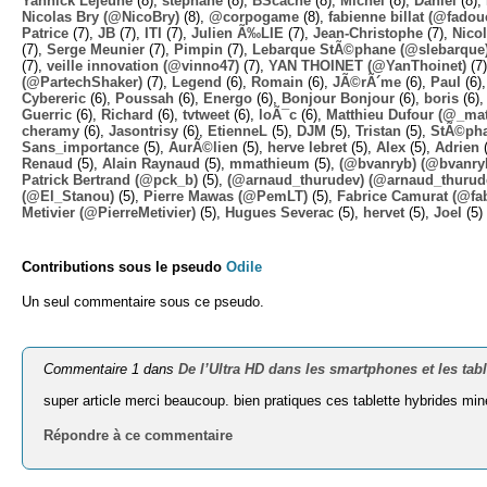
Yannick Lejeune
(8),
stephane
(8),
BScache
(8),
Michel
(8),
Daniel
(8),
Nicolas Bry (@NicoBry)
(8),
@corpogame
(8),
fabienne billat (@fadou
Patrice
(7),
JB
(7),
ITI
(7),
Julien Ã‰LIE
(7),
Jean-Christophe
(7),
Nico
(7),
Serge Meunier
(7),
Pimpin
(7),
Lebarque StÃ©phane (@slebarque
(7),
veille innovation (@vinno47)
(7),
YAN THOINET (@YanThoinet)
(7
(@PartechShaker)
(7),
Legend
(6),
Romain
(6),
JÃ©rÃ´me
(6),
Paul
(6)
Cybereric
(6),
Poussah
(6),
Energo
(6),
Bonjour Bonjour
(6),
boris
(6)
Guerric
(6),
Richard
(6),
tvtweet
(6),
loÃ¯c
(6),
Matthieu Dufour (@_mat
cheramy
(6),
Jasontrisy
(6),
EtienneL
(5),
DJM
(5),
Tristan
(5),
StÃ©ph
Sans_importance
(5),
AurÃ©lien
(5),
herve lebret
(5),
Alex
(5),
Adrien
(
Renaud
(5),
Alain Raynaud
(5),
mmathieum
(5),
(@bvanryb) (@bvanry
Patrick Bertrand (@pck_b)
(5),
(@arnaud_thurudev) (@arnaud_thurud
(@El_Stanou)
(5),
Pierre Mawas (@PemLT)
(5),
Fabrice Camurat (@fa
Metivier (@PierreMetivier)
(5),
Hugues Severac
(5),
hervet
(5),
Joel
(5)
Contributions sous le pseudo
Odile
Un seul commentaire sous ce pseudo.
Commentaire 1 dans
De l’Ultra HD dans les smartphones et les tabl
super article merci beaucoup. bien pratiques ces tablette hybrides min
Répondre à ce commentaire