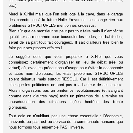
etc.).
Merci à X.Niel mais que l’on soit logé à la cave, dans le garage
des parents, ou à la future Halle Freyssinet ne change rien aux
problèmes STRUCTURELS mentionnés ci-dessus.
Bien sûr que ce monsieur ne peut pas tout faire mais il n’empêche
qu’utiliser sa renommée pour bousculer les codes, les habitudes,
serait de sa part tout fait courageux. Il sait d’ailleurs très bien le
faire pour ses propres affaires !
Je suggère donc que vous proposiez à X.Niel que vous
connaissez certainement d’organiser un lieu de débat (réel ou
virtuel) où, avec les précautions d’usage pour éviter la cacophonie
et autre nom d’oiseaux, les vrais problèmes STRUCTURELS
soient débattus mais surtout RESOLU. Car il est définitivement
clair que les politiciens ne sont pas à la hauteur de ces enjeux.
Alors n’organisons pas un printemps révolutionnaire (et sanglant
comme dans d’autres pays) mais un printemps de la remise en
cause/question des situations figées héritées des trente
glorieuses.
Tout cela en n’oubliant pas une chose essentielle : l’économie,
innovante ou pas, est au service de la communauté humaine que
nous formons tous ensemble PAS l’inverse.