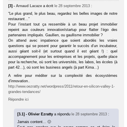
[3] -
Arnaud Lacaze
a écrit
le 28 septembre 2013
:
“Le plus grand, le plus beau, regardez les belles images de notre
restaurant…”
Pour l’instant tout ça ressemble à un beau projet immobilier
repeint aux couleurs innovation/startup pour flatter l’égo des
partenaires impliqués. Gaullien, ou gaullisme immobilier ?
On attend avec impatience que soient abordés les vraies
questions qui se posent pour garantir le succès d’un incubateur,
aussi géant soit-il (et surtout quand il est géant !) : quel
accompagnement pour les entreprises et les projets, quelle place
pour la recherche, où sont les universités, les labos, les écoles (à
part 42…), où sont les business angels (à part Kima…)
A relire pour méditer sur la complexité des écosystèmes
d’innovation..
http://www.oezratty.net/wordpress/2011/retour-en-silicon-valley-1-
grandes-tendances/
Répondre ici
[3.1] - Olivier Ezratty
a répondu
le 28 septembre 2013
:
Jamais content… 🙂