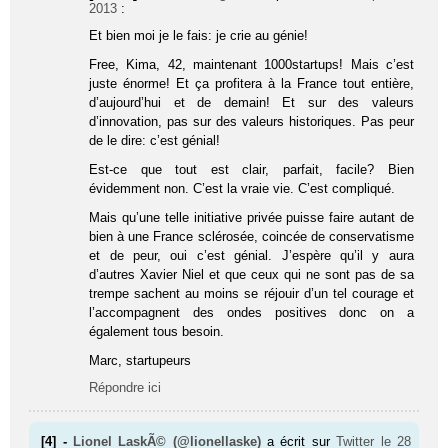
2013
:
Et bien moi je le fais: je crie au génie!
Free, Kima, 42, maintenant 1000startups! Mais c’est
juste énorme! Et ça profitera à la France tout entière,
d’aujourd’hui et de demain! Et sur des valeurs
d’innovation, pas sur des valeurs historiques. Pas peur
de le dire: c’est génial!
Est-ce que tout est clair, parfait, facile? Bien
évidemment non. C’est la vraie vie. C’est compliqué.
Mais qu’une telle initiative privée puisse faire autant de
bien à une France sclérosée, coincée de conservatisme
et de peur, oui c’est génial. J’espère qu’il y aura
d’autres Xavier Niel et que ceux qui ne sont pas de sa
trempe sachent au moins se réjouir d’un tel courage et
l’accompagnent des ondes positives donc on a
également tous besoin.
Marc, startupeurs
Répondre ici
[4] -
Lionel LaskÃ© (@lionellaske)
a écrit sur
Twitter
le 28