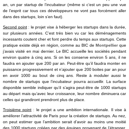
an, un par startup de l’incubateur (même si c’est un peu une vue
de l’esprit car tous ces développeurs ne vont pas forcément aller
dans des startups, loin s’en faut).
Second point
: le projet vise à héberger les startups dans la durée,
sur plusieurs années. C’est très bien vu car les déménagements
incessants coutent cher et font perdre du temps aux startups. Cette
pratique existe déjà en région, comme au BIC de
Montpellier
que
j’avais visité en mai dernier. Le BIC accueille les sociétés pendant
environ quatre à cinq ans. Si on les conserve environ 5 ans, il ne
faudra en ajouter que 200 par an. Peut-être qu’il faudra monter en
puissance progressivement et n’ajouter que 200 boites par an pour
en avoir 1000 au bout de cinq ans. Reste à moduler aussi le
nombre de startups que l’incubateur pourra accueillir. La surface
disponible semble indiquer qu’il s’agira peut-être de 1000 startups
au départ mais qu’avec leur croissance, leur nombre diminuera car
celles qui grandiront prendront plus de place.
Troisième point
: le projet a une ambition internationale. Il vise à
améliorer l’attractivité de Paris pour la création de startups. Au nez,
on peut estimer que l’ambition serait d’avoir au moins une moitié
des 1000 startups créées par des équipes provenant de l’étranger.