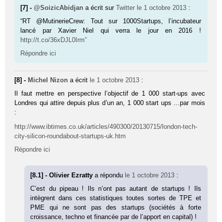
[7] -
@SoizicAbidjan
a écrit sur
Twitter
le 1 octobre 2013
:
“RT @MutinerieCrew: Tout sur 1000Startups, l’incubateur
lancé par Xavier Niel qui verra le jour en 2016 !
http://t.co/36xDJL0Irm”
Répondre ici
[8] -
Michel Nizon
a écrit
le 1 octobre 2013
:
Il faut mettre en perspective l’objectif de 1 000 start-ups avec
Londres qui attire depuis plus d’un an, 1 000 start ups …par mois
:
http://www.ibtimes.co.uk/articles/490300/20130715/london-tech-
city-silicon-roundabout-startups-uk.htm
Répondre ici
[8.1] - Olivier Ezratty
a répondu
le 1 octobre 2013
:
C’est du pipeau ! Ils n’ont pas autant de startups ! Ils
intègrent dans ces statistiques toutes sortes de TPE et
PME qui ne sont pas des startups (sociétés à forte
croissance, techno et financée par de l’apport en capital) !