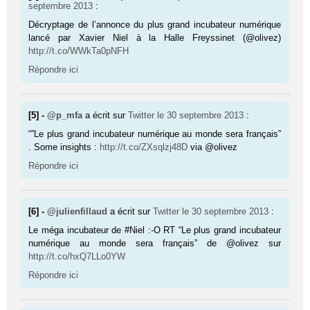
septembre 2013
:
Décryptage de l’annonce du plus grand incubateur numérique
lancé par Xavier Niel à la Halle Freyssinet (@olivez)
http://t.co/WWkTa0pNFH
Répondre ici
[5] -
@p_mfa
a écrit sur
Twitter
le 30 septembre 2013
:
“”Le plus grand incubateur numérique au monde sera français”
. Some insights :
http://t.co/ZXsqlzj48D
via @olivez
Répondre ici
[6] -
@julienfillaud
a écrit sur
Twitter
le 30 septembre 2013
:
Le méga incubateur de #Niel :-O RT “Le plus grand incubateur
numérique au monde sera français” de @olivez sur
http://t.co/hxQ7LLo0YW
Répondre ici