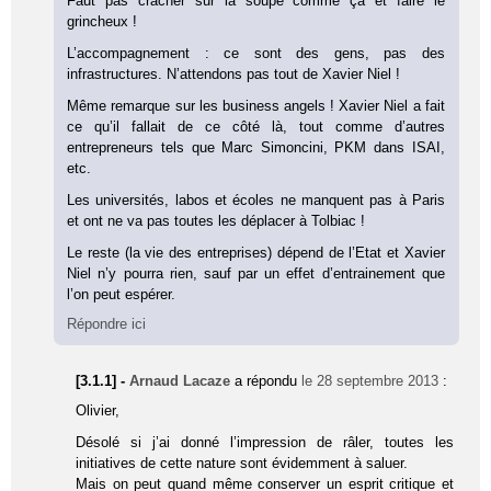
Faut pas cracher sur la soupe comme ça et faire le
grincheux !
L’accompagnement : ce sont des gens, pas des
infrastructures. N’attendons pas tout de Xavier Niel !
Même remarque sur les business angels ! Xavier Niel a fait
ce qu’il fallait de ce côté là, tout comme d’autres
entrepreneurs tels que Marc Simoncini, PKM dans ISAI,
etc.
Les universités, labos et écoles ne manquent pas à Paris
et ont ne va pas toutes les déplacer à Tolbiac !
Le reste (la vie des entreprises) dépend de l’Etat et Xavier
Niel n’y pourra rien, sauf par un effet d’entrainement que
l’on peut espérer.
Répondre ici
[3.1.1] -
Arnaud Lacaze
a répondu
le 28 septembre 2013
:
Olivier,
Désolé si j’ai donné l’impression de râler, toutes les
initiatives de cette nature sont évidemment à saluer.
Mais on peut quand même conserver un esprit critique et