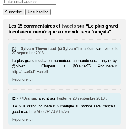
Les 15 commentaires et
tweets
sur “Le plus grand
incubateur numérique au monde sera français” :
[1] -
Sylvain Theveniaud (@SylvainTh)
a écrit sur
Twitter
le
27 septembre 2013
:
Le plus grand incubateur numérique au monde sera français by
@olivez !! Chapeau à @Xavier75 #incubateur
http://t.co/0qlYFonlo8
Répondre ici
[2] -
@Drangip
a écrit sur
Twitter
le 28 septembre 2013
:
“Le plus grand incubateur numérique au monde sera français”
good read
http://t.co/F1ZJMTh7vn
Répondre ici