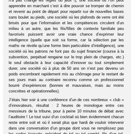
n’a pas changé les règles du jeux !), une société où l’on peut
apprendre en marchant c’est à dire pouvoir se tromper de chemin
et revenir au point de départ pour repartir sur de nouvelles bases
sans boulet au pieds, une société où les plafonds de verre ont été
brisés pour que l’information et les compétences circulent d’un
milieu à un autre, que les fils/filles de contexte familiale peu
favorisés puissent avoir une vraie chance d’exprimer leur
intelligence (quelle que soit sa forme, car la sélection par les
maths ne révèle qu’une forme bien particulière d’intelligence), une
société où les patrons ne font pas du sujet financier (course à la
subvention, perpétuel rengaine sur le trop plein de charges, etc.)
le seul obstacle à leur capacité d’innover ou tout simplement
durer, une société où à plus de 50 ans on n’est pas devenu un
poids encombrant rapidement mis au chômage pour le restant de
ses jours mais au contraire reconnu comme un professionnel
bourré d’expériences (bonnes et mauvaises, mais au moins
concrètes et opérationnelles).
J’étais hier soir à une conférence d’un de ces nombreux « club »
d’innovateurs, résultat : 2 heures de monologue entre ces
messieurs de la tribune, pour à peine 10 minutes de débat avec
l’auditoire ! Le tout suivi d’un cocktail où bien évidemment chacun
reste entre soit et où il serait plus que hardi de vouloir intervenir
dans une conversation d’un groupe dont vous ne remplissez pas
les codes (cravate, président de tel ou tel comité, fils d’un tel,