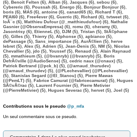
(6),
Benoit Felten
(6),
Alban
(6),
Jacques
(6),
sebou
(6),
Cybereric
(6),
Poussah
(6),
Energo
(6),
Bonjour Bonjour
(6),
boris
(6),
MAS
(6),
antoine
(6),
canard65
(6),
Richard T
(6),
PEAI60
(6),
Free4ever
(6),
Guerric
(6),
Richard
(6),
tvtweet
(6),
loÃ¯c
(6),
Matthieu Dufour (@_matthieudufour)
(6),
Nathalie
Gasnier (@ObservaEmpresa)
(6),
romu
(6),
cheramy
(6),
Jasontrisy
(6),
EtienneL
(5),
DJM
(5),
Tristan
(5),
StÃ©phane
(5),
Gilles
(5),
Thierry
(5),
Alphonse
(5),
apbianco
(5),
dePassage
(5),
Sans_importance
(5),
AurÃ©lien
(5),
herve
lebret
(5),
Alex
(5),
Adrien
(5),
Jean-Denis
(5),
NM
(5),
Nicolas
Chevallier
(5),
jdo
(5),
Youssef
(5),
Renaud
(5),
Alain Raynaud
(5),
mmathieum
(5),
(@bvanryb) (@bvanryb)
(5),
Boris
DefrÃ©ville (@AudioSense)
(5),
cedric naux (@cnaux)
(5),
Patrick Bertrand (@pck_b)
(5),
(@arnaud_thurudev)
(@arnaud_thurudev)
(5),
(@PLechevallier) (@PLechevallier)
(5),
Stanislas Segard (@El_Stanou)
(5),
Pierre Mawas
(@PemLT)
(5),
Fabrice Camurat (@fabricecamurat)
(5),
Hugues
SÃ©vÃ©rac
(5),
Laurent Fournier
(5),
Pierre Metivier
(@PierreMetivier)
(5),
Hugues Severac
(5),
hervet
(5),
Joel
(5)
Contributions sous le pseudo
@p_mfa
Un seul commentaire sous ce pseudo.