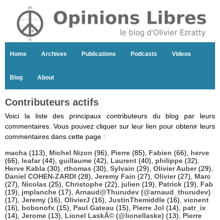
Home
Archives
Publications
Podcasts
Videos
Blog
About
Contributeurs actifs
Voici la liste des principaux contributeurs du blog par leurs
commentaires. Vous pouvez cliquer sur leur lien pour obtenir leurs
commentaires dans cette page :
macha
(113),
Michel Nizon
(96),
Pierre
(85),
Fabien
(66),
herve
(66),
leafar
(44),
guillaume
(42),
Laurent
(40),
philippe
(32),
Herve Kabla
(30),
rthomas
(30),
Sylvain
(29),
Olivier Auber
(29),
Daniel COHEN-ZARDI
(28),
Jeremy Fain
(27),
Olivier
(27),
Marc
(27),
Nicolas
(25),
Christophe
(22),
julien
(19),
Patrick
(19),
Fab
(19),
jmplanche
(17),
Arnaud@Thurudev (@arnaud_thurudev)
(17),
Jeremy
(16),
OlivierJ
(16),
JustinThemiddle
(16),
vicnent
(16),
bobonofx
(15),
Paul Gateau
(15),
Pierre Jol
(14),
patr_ix
(14),
Jerome
(13),
Lionel LaskÃ© (@lionellaske)
(13),
Pierre