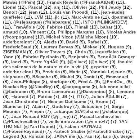
Mawas (@Pem)
(13),
Franck Revelin (@FranckAtDell)
(13),
Lionel
(12),
Pascal
(12),
anj
(12),
/Olivier
(12),
Phil Jeudy
(12),
Benoit
(12),
jean
(12),
Louis van Proosdij
(11),
jean-eudes
queffelec
(11),
LVM
(11),
jlc
(11),
Marc-Antoine
(11),
dparmen1
(11),
(@slebarque) (@slebarque)
(11),
INFO (@LINKANDEV)
(11),
FranÃ§ois
(10),
Fabrice
(10),
Filmail
(10),
babar
(10),
arnaud
(10),
Vincent
(10),
Philippe Marques
(10),
Nicolas Andre
(@corpogame)
(10),
Michel Nizon (@MichelNizon)
(10),
arderborelnot
(10),
Alexis
(9),
David
(9),
Rafael
(9),
FredericBaud
(9),
Laurent Bervas
(9),
Mickael
(9),
Hugues
(9),
ZISERMAN
(9),
Olivier Travers
(9),
Chris
(9),
jequeffelec
(9),
Yann
(9),
Fabrice Epelboin
(9),
Benjamin
(9),
BenoÃ®t Granger
(9),
laozi
(9),
Pierre YgriÃ©
(9),
(@olivez) (@olivez)
(9),
faculte
des sciences de la nature et de la vie
(9),
gepettot
(9),
arderbor elnot
(9),
Frederic
(8),
Marie
(8),
Yannick Lejeune
(8),
stephane
(8),
BScache
(8),
Michel
(8),
Daniel
(8),
Emmanuel
(8),
Jean-Philippe
(8),
startuper
(8),
Fred A.
(8),
@FredOu_
(8),
Nicolas Bry (@NicoBry)
(8),
@corpogame
(8),
fabienne billat
(@fadouce)
(8),
Bruno Lamouroux (@Dassoniou)
(8),
Lereune
(8),
~laurent
(7),
Patrice
(7),
JB
(7),
ITI
(7),
Julien Ã‰LIE
(7),
Jean-Christophe
(7),
Nicolas Guillaume
(7),
Bruno
(7),
Stanislas
(7),
Alain
(7),
Godefroy
(7),
Sebastien
(7),
Serge
Meunier
(7),
Pimpin
(7),
Lebarque StÃ©phane (@slebarque)
(7),
Jean-Renaud ROY (@jr_roy)
(7),
Pascal Lechevallier
(@PLechevallier)
(7),
veille innovation (@vinno47)
(7),
YAN
THOINET (@YanThoinet)
(7),
Fabien RAYNAUD
(@FabienRaynaud)
(7),
Partech Shaker (@PartechShaker)
(7),
Legend
(6),
Romain
(6),
JÃ©rÃ´me
(6),
Paul
(6),
Eric
(6),
Serge