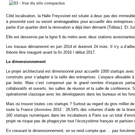
Côté localisation, la Halle Freyssinet est située à deux pas des immeubl
à proximité sont ou seront aménageables pour accueillir des entreprises a
partie d’un quartier dont la rénovation a déjà bien démarré (Tolbiac). Et Ju
Elle est desservie par la ligne 6 du métro avec deux stations avoisinantes
Les travaux démarreront en juin 2014 et dureront 24 mois. Il n’y a d’aill
théorie être inauguré avant la fin 2016 / début 2017.
Le dimensionnement
Le projet architectural est dimensionné pour accueillir 1000 startups 
construits pour s’adapter à la taille des entreprises. L’espace alloua
par boite. Mais c’est compensé par le grand nombre d’espaces partagé
collaboratifs et ouverts, les salles de réunion et la salle de conférence
opérationnel classique avec les développeurs dans les bureaux et les fon
Mais où trouver toutes ces startups ? Surtout au regard du gros millier 
toute la France (
données 2012
: 28,54% des volumes d’aide de la branch
160 startups numériques dans les incubateurs à Paris sur un total d’envi
projet ne risque pas de phagocyter tout l’écosystème français et parisien 
En creusant le dimensionnement, on se rend compte que … pas forcémen