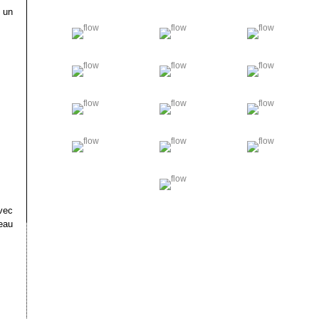
 un
vec
eau