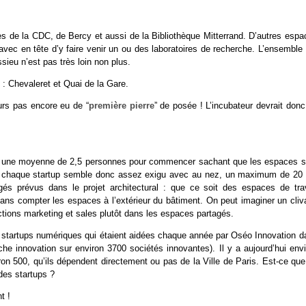
es de la CDC, de Bercy et aussi de la Bibliothèque Mitterrand. D’autres espa
vec en tête d’y faire venir un ou des laboratoires de recherche. L’ensemble 
ssieu n’est pas très loin non plus.
 : Chevaleret et Quai de la Gare.
eurs pas encore eu de “
première pierre
” de posée ! L’incubateur devrait don
avec une moyenne de 2,5 personnes pour commencer sachant que les espaces s
ble à chaque startup semble donc assez exigu avec au nez, un maximum de 20
s prévus dans le projet architectural : que ce soit des espaces de trav
. Sans compter les espaces à l’extérieur du bâtiment. On peut imaginer un cli
ctions marketing et sales plutôt dans les espaces partagés.
de startups numériques qui étaient aidées chaque année par Oséo Innovation d
e innovation sur environ 3700 sociétés innovantes). Il y a aujourd’hui envi
ron 500, qu’ils dépendent directement ou pas de la Ville de Paris. Est-ce que
des startups ?
t !