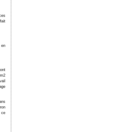
ces
fait
c en
ont
 m2
ail
vage
ans
ron
 ce