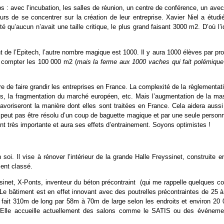
s : avec l’incubation, les salles de réunion, un centre de conférence, un ave
s de se concentrer sur la création de leur entreprise. Xavier Niel a étudié
 qu’aucun n’avait une taille critique, le plus grand faisant 3000 m2. D’où l’
t de l’Epitech, l’autre nombre magique est 1000. Il y aura 1000 élèves par pr
s compter les 100 000 m2 (
mais la ferme aux 1000 vaches qui fait polémique
 de faire grandir les entreprises en France. La complexité de la règlementat
its, la fragmentation du marché européen, etc. Mais l’augmentation de la ma
 favoriseront la manière dont elles sont traitées en France. Cela aidera auss
e peut pas être résolu d’un coup de baguette magique et par une seule personn
ent très importante et aura ses effets d’entrainement. Soyons optimistes !
soi. Il vise à rénover l’intérieur de la grande Halle Freyssinet, construite e
ent classé.
sinet, X-Ponts, inventeur du béton précontraint (qui me rappelle quelques co
e bâtiment est en effet innovant avec des poutrelles précontraintes de 25 à
 fait 310m de long par 58m à 70m de large selon les endroits et environ 20 
. Elle accueille actuellement des salons comme le SATIS ou des événeme