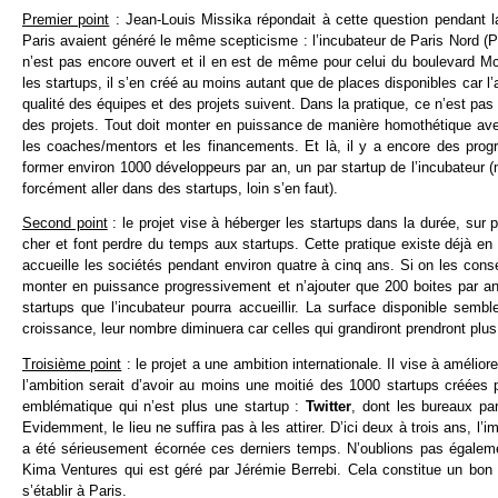
Premier point
: Jean-Louis Missika répondait à cette question pendant la
Paris avaient généré le même scepticisme : l’incubateur de Paris Nord (PRI
n’est pas encore ouvert et il en est de même pour celui du boulevard M
les startups, il s’en créé au moins autant que de places disponibles car l’a
qualité des équipes et des projets suivent. Dans la pratique, ce n’est pas
des projets. Tout doit monter en puissance de manière homothétique avec
les coaches/mentors et les financements. Et là, il y a encore des prog
former environ 1000 développeurs par an, un par startup de l’incubateur 
forcément aller dans des startups, loin s’en faut).
Second point
: le projet vise à héberger les startups dans la durée, su
cher et font perdre du temps aux startups. Cette pratique existe déjà 
accueille les sociétés pendant environ quatre à cinq ans. Si on les conse
monter en puissance progressivement et n’ajouter que 200 boites par a
startups que l’incubateur pourra accueillir. La surface disponible sembl
croissance, leur nombre diminuera car celles qui grandiront prendront plus
Troisième point
: le projet a une ambition internationale. Il vise à amélior
l’ambition serait d’avoir au moins une moitié des 1000 startups créée
emblématique qui n’est plus une startup :
Twitter
, dont les bureaux par
Evidemment, le lieu ne suffira pas à les attirer. D’ici deux à trois ans, l’
a été sérieusement écornée ces derniers temps. N’oublions pas égalemen
Kima Ventures qui est géré par Jérémie Berrebi. Cela constitue un bon “
s’établir à Paris.