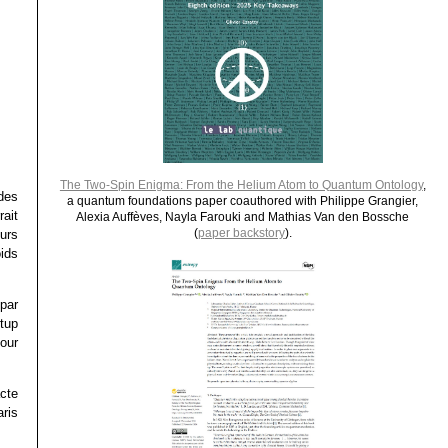
The Two-Spin Enigma: From the Helium Atom to Quantum Ontology
,
des
a quantum foundations paper coauthored with Philippe Grangier,
ait
Alexia Auffèves, Nayla Farouki and Mathias Van den Bossche
(
paper backstory
).
eurs
oids
par
tup
Pour
cte
aris