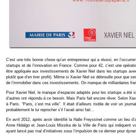
C’est une très bonne chose qu’un entrepreneur qui a réussi, en l’occurr
startups et de l’innovation en France. Comme pour 42, c’est une opératio
être appliquée aux investissements de Xavier Niel dans les startups avec 
plutôt que d’en tirer profit). Même si Xavier Niel se débrouille pour que 
de l’immobilier dans ces investissements. On manque de milliardaires fra
Pour Xavier Niel, le manque d’espaces adaptés pour les startups a été id
d’autres ont répondu à ce besoin. Mais Paris fait encore rêver. Selon Xa
à Paris. “Paris, c’est ma ville”. Il était d’ailleurs risible de voir un jour
probablement le lui reprocher s’il l’avait ainsi fait…
En avril 2012, après avoir identifié la Halle Freyssinet comme un lieu d
Anne Hidalgo et Jean-Louis Missika de la Ville de Paris qui indiquent vou
ayant lancé pas mal d’initiatives sous l’impulsion de ce dernier pour dyna