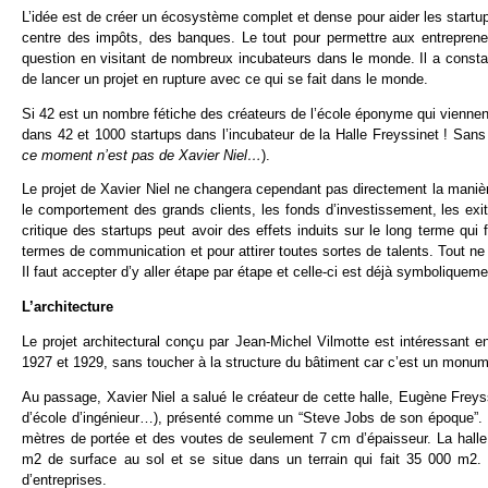
L’idée est de créer un écosystème complet et dense pour aider les startup
centre des impôts, des banques. Le tout pour permettre aux entrepreneur
question en visitant de nombreux incubateurs dans le monde. Il a constaté
de lancer un projet en rupture avec ce qui se fait dans le monde.
Si 42 est un nombre fétiche des créateurs de l’école éponyme qui viennen
dans 42 et 1000 startups dans l’incubateur de la Halle Freyssinet ! San
ce moment n’est pas de Xavier Niel…
).
Le projet de Xavier Niel ne changera cependant pas directement la manière
le comportement des grands clients, les fonds d’investissement, les ex
critique des startups peut avoir des effets induits sur le long terme qui
termes de communication et pour attirer toutes sortes de talents. Tout n
Il faut accepter d’y aller étape par étape et celle-ci est déjà symboliquem
L’architecture
Le projet architectural conçu par Jean-Michel Vilmotte est intéressant en 
1927 et 1929, sans toucher à la structure du bâtiment car c’est un monum
Au passage, Xavier Niel a salué le créateur de cette halle, Eugène Freys
d’école d’ingénieur…), présenté comme un “Steve Jobs de son époque”. L
mètres de portée et des voutes de seulement 7 cm d’épaisseur. La halle
m2 de surface au sol et se situe dans un terrain qui fait 35 000 m2
d’entreprises.