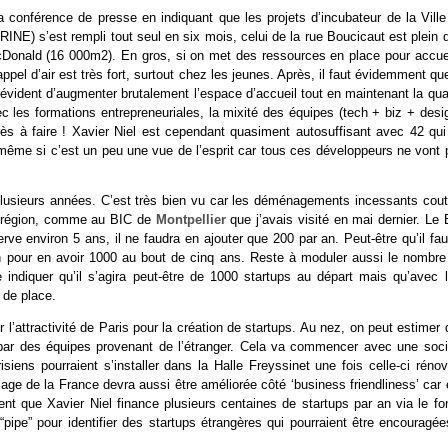
 conférence de presse en indiquant que les projets d’incubateur de la Ville
NE) s’est rempli tout seul en six mois, celui de la rue Boucicaut est plein q
cDonald (16 000m2). En gros, si on met des ressources en place pour accueil
ppel d’air est très fort, surtout chez les jeunes. Après, il faut évidemment qu
 évident d’augmenter brutalement l’espace d’accueil tout en maintenant la qua
 les formations entrepreneuriales, la mixité des équipes (tech + biz + desig
rès à faire ! Xavier Niel est cependant quasiment autosuffisant avec 42 qui
(même si c’est un peu une vue de l’esprit car tous ces développeurs ne vont 
r plusieurs années. C’est très bien vu car les déménagements incessants cout
en région, comme au BIC de
Montpellier
que j’avais visité en mai dernier. Le
rve environ 5 ans, il ne faudra en ajouter que 200 par an. Peut-être qu’il fa
n pour en avoir 1000 au bout de cinq ans. Reste à moduler aussi le nombre
e indiquer qu’il s’agira peut-être de 1000 startups au départ mais qu’avec l
 de place.
er l’attractivité de Paris pour la création de startups. Au nez, on peut estimer
s par des équipes provenant de l’étranger. Cela va commencer avec une soci
isiens pourraient s’installer dans la Halle Freyssinet une fois celle-ci réno
image de la France devra aussi être améliorée côté ‘business friendliness’ car 
t que Xavier Niel finance plusieurs centaines de startups par an via le fo
pipe” pour identifier des startups étrangères qui pourraient être encouragée