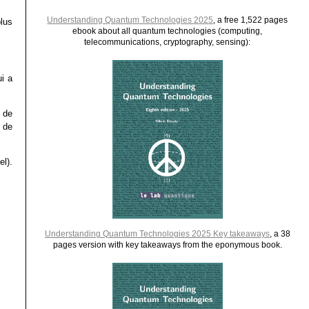
Understanding Quantum Technologies 2025
, a free 1,522 pages
lus
ebook about all quantum technologies (computing,
telecommunications, cryptography, sensing):
ui a
 de
 de
el).
Understanding Quantum Technologies 2025 Key takeaways
, a 38
pages version with key takeaways from the eponymous book.