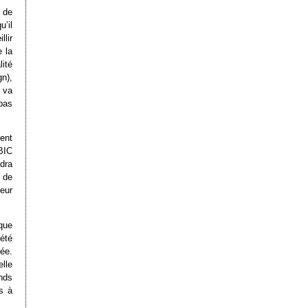
 de
u’il
lir
e la
lité
n),
 va
pas
ent
 BIC
udra
 de
eur
 que
été
vée.
elle
nds
s à