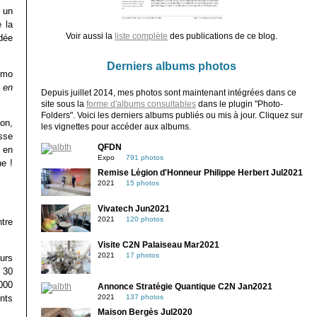
c un
 la
Voir aussi la
liste complète
des publications de ce blog.
idée
Derniers albums photos
omo
 en
Depuis juillet 2014, mes photos sont maintenant intégrées dans ce
site sous la
forme d'albums consultables
dans le plugin "Photo-
Folders". Voici les derniers albums publiés ou mis à jour. Cliquez sur
ion,
les vignettes pour accéder aux albums.
sse
QFDN
i en
Expo
791 photos
e !
Remise Légion d'Honneur Philippe Herbert Jul2021
2021
15 photos
Vivatech Jun2021
2021
120 photos
ntre
Visite C2N Palaiseau Mar2021
2021
17 photos
urs
 30
000
Annonce Stratégie Quantique C2N Jan2021
nts
2021
137 photos
Maison Bergès Jul2020