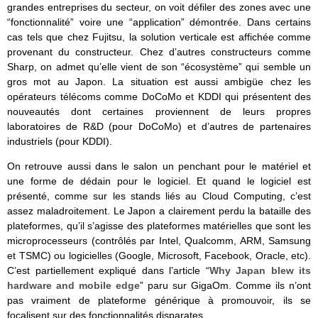
grandes entreprises du secteur, on voit défiler des zones avec une
“fonctionnalité” voire une “application” démontrée. Dans certains
cas tels que chez Fujitsu, la solution verticale est affichée comme
provenant du constructeur. Chez d’autres constructeurs comme
Sharp, on admet qu’elle vient de son “écosystème” qui semble un
gros mot au Japon. La situation est aussi ambigüe chez les
opérateurs télécoms comme DoCoMo et KDDI qui présentent des
nouveautés dont certaines proviennent de leurs propres
laboratoires de R&D (pour DoCoMo) et d’autres de partenaires
industriels (pour KDDI).
On retrouve aussi dans le salon un penchant pour le matériel et
une forme de dédain pour le logiciel. Et quand le logiciel est
présenté, comme sur les stands liés au Cloud Computing, c’est
assez maladroitement. Le Japon a clairement perdu la bataille des
plateformes, qu’il s’agisse des plateformes matérielles que sont les
microprocesseurs (contrôlés par Intel, Qualcomm, ARM, Samsung
et TSMC) ou logicielles (Google, Microsoft, Facebook, Oracle, etc).
C’est partiellement expliqué dans l’article “
Why Japan blew its
hardware and mobile edge
” paru sur GigaOm. Comme ils n’ont
pas vraiment de plateforme générique à promouvoir, ils se
focalisent sur des fonctionnalités disparates.