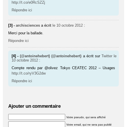
http://t.co/e0RcSZZj
Répondre ici
[3] -
archisciences
a écrit
le 10 octobre 2012
:
Merci pour la ballade.
Répondre ici
[4] -
(@antoinehebert) (@antoinehebert)
a écrit sur
Twitter
le
10 octobre 2012
:
Compte rendu par @olivez Tokyo CEATEC 2012 – Usages
http://t.co/ryV3G2dw
Répondre ici
Ajouter un commentaire
Votre pseudo, qui sera affiché
Votre email, qui ne sera pas publié