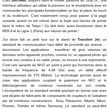
Chez
DoCoMo
, toujours dans le mobile, passons au “Grip UI”, une
interface utilisateur qui utilise la pression sur le smartphone pour en
commander les principales fonctionnalités en lieu et place du touch
et du multitouch. C’est notamment conçu pour passer à la page
suivante quand on est coincé dans la foule aux heures de pointe
dans le métro de Tokyo ! Ca doit donc aussi fonctionner dans le
RER A et la Ligne 1 (Paris) aux heures de pointe !
J’ai sinon fait un petit tour sur le stand de
Transfert Jet
, un
standard de communication haut débit de proximité
qui avance …
doucement. Les applications : transférer de gros volumes de
données entre appareils proches, comme ici, un appareil photo qui
envoie son contenu à un cadre photo, ou encore à une imprimante.
C’est une variante du Wi-Fi en point à point qui fonctionne dans la
bande de fréquence de 4,48 Ghz avec un débit effectif
impressionnant de 375 Mbits/s. La technologie permet aussi de
créer des applications couplant le paiement en NFC et le
téléchargement de contenus numérisés sur son mobile.
L’écosystème de ce standard semble pourtant en bonne voie avec
une dizaine de fabricants de composants de coupleurs et l’adoption
par de nombreux constructeurs : Sony, Panasonic, Hitachi, Nikon,
Pioneer, Toshiba et même Samsung. Le standard va peut-être