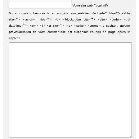
Votre site web (facultatif)
Vous pouvez utiliser ces tags dans vos commentaires :<a href="" title=""> <abbr
title=""> <acronym title=""> <b> <blockquote cite=""> <cite> <code> <del
datetime=""> <em> <i> <q cite=""> <s> <strike> <strong> , sachant qu'une
prévisualisation de votre commentaire est disponible en bas de page après le
captcha.