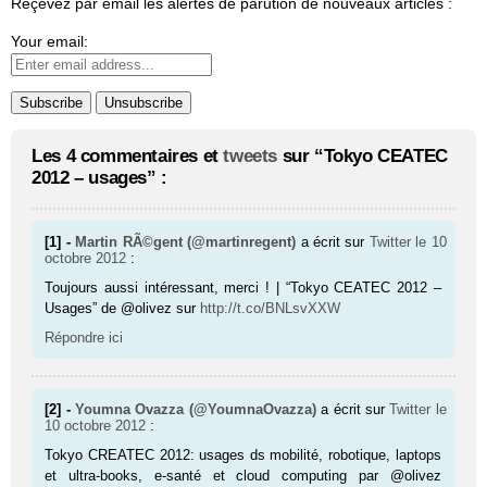
Reçevez par email les alertes de parution de nouveaux articles :
Your email:
Les 4 commentaires et
tweets
sur “Tokyo CEATEC
2012 – usages” :
[1] -
Martin RÃ©gent (@martinregent)
a écrit sur
Twitter
le 10
octobre 2012
:
Toujours aussi intéressant, merci ! | “Tokyo CEATEC 2012 –
Usages” de @olivez sur
http://t.co/BNLsvXXW
Répondre ici
[2] -
Youmna Ovazza (@YoumnaOvazza)
a écrit sur
Twitter
le
10 octobre 2012
:
Tokyo CREATEC 2012: usages ds mobilité, robotique, laptops
et ultra-books, e-santé et cloud computing par @olivez